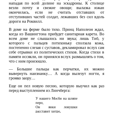
нападая по всей долине на эскадроны. К столице
везли почту и свежие овощи; вылазка южан
окончилась, если не считать отставших от
отступивших частей солдат, лежавших без сил вдоль
дороги на Роквилл.
В доме на ферме было тихо. Принц Наполеон ждал,
когда из Вашингтона прибудет санитарная карета. Во
всем доме не слышалось ни звука; лишь Тиб, у
которого с пальцев потихоньку сползала кожа,
постепенно слезая с суставов, декламировал вслух сам
себе отрывки из политических стихов. Когда стихи в
памяти иссякли, он принялся вслух размышлять о том,
что с ним произошло.
— Большие пальцы как перчатки, их можно
вывернуть наизнанку… А когда вылезут ногти, я
громко заору…
Еще он пел новую песню, которую выучил как раз
перед выступлением из Линчберга:
У нашего Мосби на шляпе
перо,
Он янки ловушки
расставит хитро,