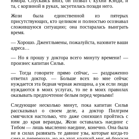
юмора. Спускаясь вниз, он позвал с кухни Кэнди, и
та, с корзиной в руках, засуетилась позади него.
Жози была единственной из пятерых
присутствующих, кто целиком и полностью осознавал
сложившуюся ситуацию; она постаралась выиграть
время.
— Хорошо. Джентльмены, пожалуйста, назовите ваши
адреса…
— Но я прошу у доктора всего минуту времени! —
произнес капитан Сильв.
— Тогда говорите прямо сейчас, — раздраженно
ответил доктор. — Больше всех во мне сейчас
нуждается эта бедная черная женщина, а уж если люди
нуждаются в моих услугах, то не в моих правилах
оказывать предпочтение белым перед черными!
Следующие несколько минут, пока капитан Сильв
рассказывал о своем деле, а доктор Пилгрим
смягчился настолько, что даже снизошел пройтись с
ним до края веранды, Жози оставалась наедине с
Тибом — лишь мысленно наедине, конечно. Она была
не в силах развязать те давние узы, которые когда-то
сама и перерезала, но на этот краткий миг её броская