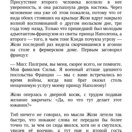
Присутствие второго человека вселило в нее
уверенность, и она распахнула дверь настежь. Через
мгновение она уже об этом пожалела, потому что от
вида обоих стоявших на крыльце Жози вдруг накрыло
волной воспоминаний о другом июльском дне, три
года тому назад. Только что пришедший был молодым
адъютантом-французом из свиты принца Наполеона, а
второго — того, в чьем тоне Кэнди почуяла угрозу —
Жози последний раз видела скорчившимся в агонии
на столе в фермерском доме. Первым заговорил
француз:
— Мисс Пилгрим, вы меня, скорее всего, не помните.
Моя фамилия Сильв. Я военный атташе здешнего
посольства Франции — мы с вами встречались во
время войны, когда ваш брат оказал столь
неоценимую услугу моему принцу Наполеону!
Жози оперлась о дверной косяк, с трудом подавав
желание закричать: «Да, но что тут делает этот
южанин?»
Тиб ничего не говорил, но мысли Жози летели так
быстро, что никакие слова не передали бы более
точно то, за чем он сюда явился, хотя он и смутился,
увидев её воочию, а тут еще и второй гость