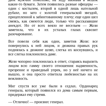
какие-то бумаги. Затем появились разные офицеры —
один с костылем, второй в одной лишь нательной
рубахе, но зато с золотой генеральской звездой,
прицепленной к забинтованному плечу; еще один шел
смеясь, как смеются люди, только что рассказавшие
анекдот. Но от всех веяло не весельем — Жози
заметила, что в их усталых глазах сквозит
разочарование.
Все повели себя как один, заметив Жози: все
повернулись к ней лицом, и дюжина правых рук
поднялась к дюжине шляп, слегка их коснувшись, и
все слегка поклонились даме.
Жози чопорно поклонилась в ответ, стараясь выразить
лицом всю гамму своего отношения: надменность,
презрение и праведный упрек, но у неё ничего не
вышло, и она просто ответила любезностью на их
вежливость.
Миг спустя все уже были в седлах. Ординарец
генерала, который появился из дома самым первым,
придержал ему стремя.
— Отлично! — произнес генерал.