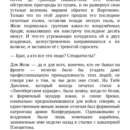
обстреляли пригороды из пушек, и он развернул свои
усталые колонны маршем обратно в Виргинию.
Только что по этой дороге прошли его последние
пехотные полки, оставляя позади легкую пыль, и
Жози подивилась группам каких-то вооружённых
бродяг, ковылявших им навстречу последние десять
минут. И что-то угрожающее почудилось ей в двух
всадниках, целеустремленно направившихся к их
коляске, и заставило её с тревогой спросить:
— Брат, а кто все эти люди? Сепаратисты?
Для Жози — да и для всех, конечно, кто не бывал на
фронте — нелегко было бы угадать даже
профессиональную принадлежность этих людей, не
говоря уже о том, за чье дело они стоят. На Тибе
Дьюлени, который иногда печатал стихи в
«Линчбергском курьере», была шляпа, когда-то белая,
и форменный мундир южан, и синие брюки,
изначально предназначавшиеся для войск северян, а
единственным явным знаком отличия был форменный
патронташ армии Конфедерации. Одинаковыми у
всадников были лишь новенькие карабины,
захваченные ими неделю назад в стычке с кавалерией
Плезантона.