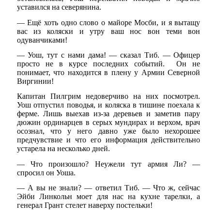
уставился на северянина.
— Ещё хоть одно слово о майоре Мосби, и я вытащу
вас из коляски и утру ваш нос вон теми вон
одуванчиками!
— Уош, тут с нами дама! — сказал Тиб. — Офицер
просто не в курсе последних событий. Он не
понимает, что находится в плену у Армии Северной
Виргинии!
Капитан Пилгрим недоверчиво на них посмотрел.
Уош отпустил поводья, и коляска в тишине поехала к
ферме. Лишь выехав из-за деревьев и заметив пару
дюжин ординарцев в серых мундирах и верхом, врач
осознал, что у него давно уже было нехорошее
предчувствие и что его информация действительно
устарела на несколько дней.
— Что произошло? Неужели тут армия Ли? —
спросил он Уоша.
— А вы не знали? — ответил Тиб. — Что ж, сейчас
Эйби Линкольн моет для нас на кухне тарелки, а
генерал Грант стелет наверху постельки!