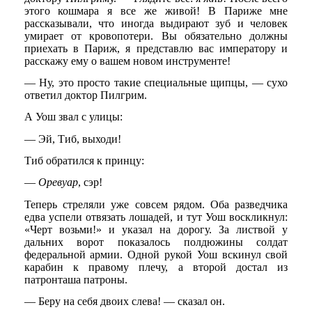
этого кошмара я все же живой! В Париже мне
рассказывали, что иногда выдирают зуб и человек
умирает от кровопотери. Вы обязательно должны
приехать в Париж, я представлю вас императору и
расскажу ему о вашем новом инструменте!
— Ну, это просто такие специальные щипцы, — сухо
ответил доктор Пилгрим.
А Уош звал с улицы:
— Эй, Тиб, выходи!
Тиб обратился к принцу:
—
Оревуар
, сэр!
Теперь стреляли уже совсем рядом. Оба разведчика
едва успели отвязать лошадей, и тут Уош воскликнул:
«Черт возьми!» и указал на дорогу. За листвой у
дальних ворот показалось полдюжины солдат
федеральной армии. Одной рукой Уош вскинул свой
карабин к правому плечу, а второй достал из
патронташа патроны.
— Беру на себя двоих слева! — сказал он.