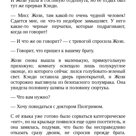
И Жози ушла в гостиную отдохнуть, но её отдых был
тут же прерван Кэнди.
— Мисс Жози, там какой-то очень чудной человек!
Сдается мне, он что-то недоброе замышляет. У него
какие-то черные перчатки, которые подрагивают,
когда он говорит!
— И что же он говорит? — с тревогой спросила Жози.
— Говорит, что пришел к вашему брату.
Жози снова вышла в маленькую, прямоугольную
прихожую; комнату освещало лишь полукруглое
оконце, из которого сейчас лился голубовато-зеленый
свет. Кэнди оставила дверь приоткрытой, и Жози
осторожно выглянула из безопасного полумрака. Она
увидела половину шляпы и половину сюртука.
— Что вам нужно?
— Хочу повидаться с доктором Пилгримом.
С её языка уже готово было сорваться категорическое
«нет», но на крыльце появился еще один посетитель, и
она замялась, подумав, что было бы несправедливо
отказать сразу двоим, не спросив прежде брата.