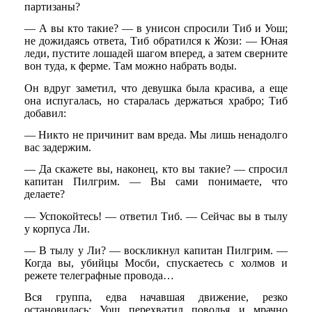
партизаны?
— А вы кто такие? — в унисон спросили Тиб и Уош;
не дожидаясь ответа, Тиб обратился к Жози: — Юная
леди, пустите лошадей шагом вперед, а затем сверните
вон туда, к ферме. Там можно набрать воды.
Он вдруг заметил, что девушка была красива, а еще
она испугалась, но старалась держаться храбро; Тиб
добавил:
— Никто не причинит вам вреда. Мы лишь ненадолго
вас задержим.
— Да скажете вы, наконец, кто вы такие? — спросил
капитан Пилгрим. — Вы сами понимаете, что
делаете?
— Успокойтесь! — ответил Тиб. — Сейчас вы в тылу
у корпуса Ли.
— В тылу у Ли? — воскликнул капитан Пилгрим. —
Когда вы, убийцы Мосби, спускаетесь с холмов и
режете телеграфные провода…
Вся группа, едва начавшая движение, резко
остановилась; Уош перехватил поводья и мрачно