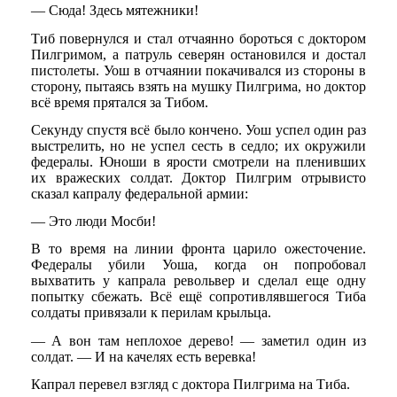
— Сюда! Здесь мятежники!
Тиб повернулся и стал отчаянно бороться с доктором
Пилгримом, а патруль северян остановился и достал
пистолеты. Уош в отчаянии покачивался из стороны в
сторону, пытаясь взять на мушку Пилгрима, но доктор
всё время прятался за Тибом.
Секунду спустя всё было кончено. Уош успел один раз
выстрелить, но не успел сесть в седло; их окружили
федералы. Юноши в ярости смотрели на пленивших
их вражеских солдат. Доктор Пилгрим отрывисто
сказал капралу федеральной армии:
— Это люди Мосби!
В то время на линии фронта царило ожесточение.
Федералы убили Уоша, когда он попробовал
выхватить у капрала револьвер и сделал еще одну
попытку сбежать. Всё ещё сопротивлявшегося Тиба
солдаты привязали к перилам крыльца.
— А вон там неплохое дерево! — заметил один из
солдат. — И на качелях есть веревка!
Капрал перевел взгляд с доктора Пилгрима на Тиба.