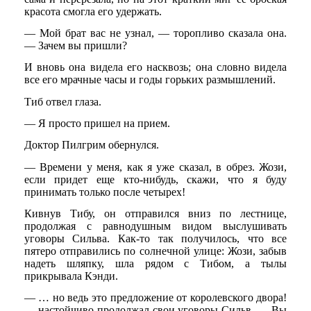
красота смогла его удержать.
— Мой брат вас не узнал, — торопливо сказала она.
— Зачем вы пришли?
И вновь она видела его насквозь; она словно видела
все его мрачные часы и годы горьких размышлений.
Тиб отвел глаза.
— Я просто пришел на прием.
Доктор Пилгрим обернулся.
— Времени у меня, как я уже сказал, в обрез. Жози,
если придет еще кто-нибудь, скажи, что я буду
принимать только после четырех!
Кивнув Тибу, он отправился вниз по лестнице,
продолжая с равнодушным видом выслушивать
уговоры Сильва. Как-то так получилось, что все
пятеро отправились по солнечной улице: Жози, забыв
надеть шляпку, шла рядом с Тибом, а тылы
прикрывала Кэнди.
— … но ведь это предложение от королевского двора!
— настойчиво продолжал свои уговоры Сильв. — Вы