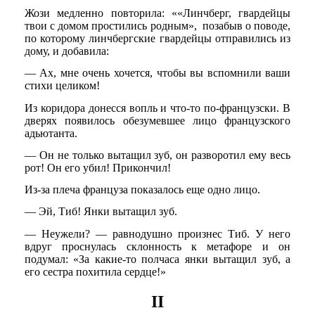
Жози медленно повторила: ««Линчберг, гвардейцы
твои с домом простились родным», позабыв о поводе,
по которому линчбергские гвардейцы отправились из
дому, и добавила:
— Ах, мне очень хочется, чтобы вы вспомнили ваши
стихи целиком!
Из коридора донесся вопль и что-то по-французски. В
дверях появилось обезумевшее лицо французского
адьютанта.
— Он не только вытащил зуб, он разворотил ему весь
рот! Он его убил! Прикончил!
Из-за плеча француза показалось еще одно лицо.
— Эй, Тиб! Янки вытащил зуб.
— Неужели? — равнодушно произнес Тиб. У него
вдруг проснулась склонность к метафоре и он
подумал: «За какие-то полчаса янки вытащил зуб, а
его сестра похитила сердце!»
II