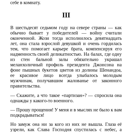
себе в комнату.
III
В шестьдесят седьмом году на севере страны — как
обычно бывает у победителей — войну считали
оконченной. Жози тогда исполнилось девятнадцать
лет, она стала взрослой девушкой и очень гордилась
тем, что помогает карьере брата, компенсируя его
надменность своей деликатностью. На балах, где одну
из стен бальной залы обязательно украшал
меланхоличный профиль президента Джонсона на
фоне пышных букетов цветов из долины Шенандоа,
ее красивое лицо всегда улыбалось молодым
мужчинам, получавшим жалованье от законного
правительства.
— Скажите, а что такое «партизан»? — спросила она
однажды у какого-то военного.
— Прошу прощения! У меня и в мыслях не было к вам
подкрадываться!
Но замуж она ни за кого из них не вышла. Глаза её
узрели, как Слава Господня спустилась с небес, а