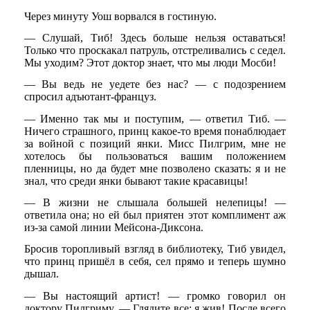
Через минуту Уош ворвался в гостиную.
— Слушай, Тиб! Здесь больше нельзя оставаться!
Только что проскакал патруль, отстреливались с седел.
Мы уходим? Этот доктор знает, что мы люди Мосби!
— Вы ведь не уедете без нас? — с подозрением
спросил адъютант-француз.
— Именно так мы и поступим, — ответил Тиб. —
Ничего страшного, принц какое-то время понаблюдает
за войной с позиций янки. Мисс Пилгрим, мне не
хотелось бы пользоваться вашим положением
пленницы, но да будет мне позволено сказать: я и не
знал, что среди янки бывают такие красавицы!
— В жизни не слышала большей нелепицы! —
ответила она; но ей был приятен этот комплимент аж
из-за самой линии Мейсона-Диксона.
Бросив торопливый взгляд в библиотеку, Тиб увидел,
что принц пришёл в себя, сел прямо и теперь шумно
дышал.
— Вы настоящий артист! — громко говорил он
доктору Пилгриму. — Глядите все: я жив! После всего