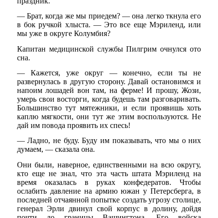
праздник.
— Брат, когда же мы приедем? — она легко ткнула его
в бок ручкой хлыста. — Это все еще Мэриленд, или
мы уже в округе Колумбия?
Капитан медицинской службы Пилгрим очнулся ото
сна.
— Кажется, уже округ — конечно, если ты не
развернулась в другую сторону. Давай остановимся и
напоим лошадей вон там, на ферме! И прошу, Жози,
умерь свои восторги, когда будешь там разговаривать.
Большинство тут мятежники, и если проявишь хоть
каплю мягкости, они тут же этим воспользуются. Не
дай им повода проявить их спесь!
— Ладно, не буду. Буду им показывать, что мы о них
думаем, — сказала она.
Они были, наверное, единственными на всю округу,
кто еще не знал, что эта часть штата Мэриленд на
время оказалась в руках конфедератов. Чтобы
ослабить давление на армию южан у Петерсберга, в
последней отчаянной попытке создать угрозу столице,
генерал Эрли двинул свой корпус в долину, дойдя
почти до границы Вашингтона. Его войска