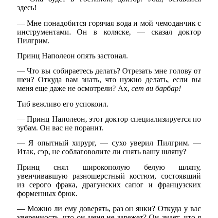
здесь!
— Мне понадобится горячая вода и мой чемоданчик с
инструментами. Он в коляске, — сказал доктор
Пилгрим.
Принц Наполеон опять застонал.
— Что вы собираетесь делать? Отрезать мне голову от
шеи? Откуда вам знать, что нужно делать, если вы
меня еще даже не осмотрели? Ах,
сет ви барбар!
Тиб вежливо его успокоил.
— Принц Наполеон, этот доктор специализируется по
зубам. Он вас не поранит.
— Я опытный хирург, — сухо уверил Пилгрим. —
Итак, сэр, не соблаговолите ли снять вашу шляпу?
Принц снял широкополую белую шляпу,
увенчивавшую разношерстный костюм, состоявший
из серого фрака, драгунских сапог и французских
форменных брюк.
— Можно ли ему доверять, раз он янки? Откуда у вас
уверенность, что он меня не зарежет? Он знает, что я