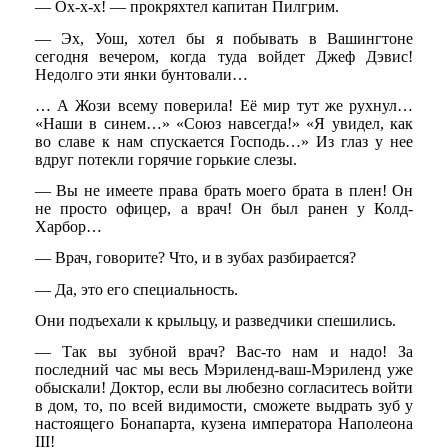
— Ох-х-х! — прокряхтел капитан Пилгрим.
— Эх, Уош, хотел бы я побывать в Вашингтоне
сегодня вечером, когда туда войдет Джеф Дэвис!
Недолго эти янки бунтовали…
… А Жози всему поверила! Её мир тут же рухнул…
«Наши в синем…» «Союз навсегда!» «Я увидел, как
во славе к нам спускается Господь…» Из глаз у нее
вдруг потекли горячие горькие слезы.
— Вы не имеете права брать моего брата в плен! Он
не просто офицер, а врач! Он был ранен у Колд-
Харбор…
— Врач, говорите? Что, и в зубах разбирается?
— Да, это его специальность.
Они подъехали к крыльцу, и разведчики спешились.
— Так вы зубной врач? Вас-то нам и надо! За
последний час мы весь Мэриленд-ваш-Мэриленд уже
обыскали! Доктор, если вы любезно согласитесь войти
в дом, то, по всей видимости, сможете выдрать зуб у
настоящего Бонапарта, кузена императора Наполеона
III!