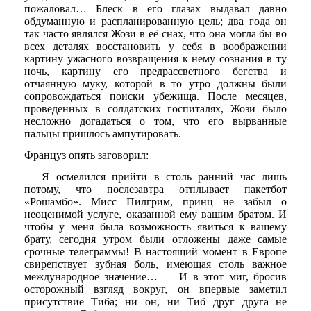
пожаловал… Блеск в его глазах выдавал давно
обдуманную и распланированную цель; два года он
так часто являлся Жози в её снах, что она могла бы во
всех деталях восстановить у себя в воображении
картину ужасного возвращения к нему сознания в ту
ночь, картину его предрассветного бегства и
отчаянную муку, которой в то утро должны были
сопровождаться поиски убежища. После месяцев,
проведенных в солдатских госпиталях, Жози было
несложно догадаться о том, что его вырванные
пальцы пришлось ампутировать.
Француз опять заговорил:
— Я осмелился прийти в столь ранний час лишь
потому, что послезавтра отплывает пакетбот
«Рошамбо». Мисс Пилгрим, принц не забыл о
неоценимой услуге, оказанной ему вашим братом. И
чтобы у меня была возможность явиться к вашему
брату, сегодня утром были отложены даже самые
срочные телеграммы! В настоящий момент в Европе
свирепствует зубная боль, имеющая столь важное
международное значение… — И в этот миг, бросив
осторожный взгляд вокруг, он впервые заметил
присутствие Тиба; ни он, ни Тиб друг друга не