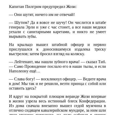
Капитан Пилгрим предупредил Жози:
— Они шутят, ничего им не отвечай!
— Шутим? Да я вовсе не шучу! Он числится в штабе
генерала Эрли и уже с час стонет, а все наши медики
уехали с санитарными каретами, и никто не умеет
вырывать зубы.
На крыльцо вышел штабной офицер и нервно
прислушался к доносившемуся издалека треску
выстрелов; затем бросил взгляд на коляску.
— Лейтенант, мы нашли зубного врача! — сказал Тиб.
— Само Провидение послало его в наши тылы, и если
Наполеону ещё…
— Слава богу! — воскликнул офицер. — Ведите врача
в дом! Мы так и не решили, везти принца с собой или
оставить здесь?
И вдруг на покрытой плющом веранде Жози впервые
в жизни узрела весь истинный блеск Конфедерации.
Из дома сначала внезапно вышел седой мужчина в
отлично сидящем кавалерийском мундире, за ним шли
двое мужчин помоложе, на ходу набивая в мешок