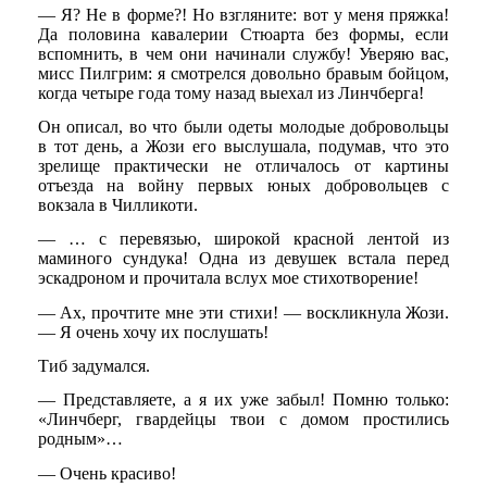
— Я? Не в форме?! Но взгляните: вот у меня пряжка!
Да половина кавалерии Стюарта без формы, если
вспомнить, в чем они начинали службу! Уверяю вас,
мисс Пилгрим: я смотрелся довольно бравым бойцом,
когда четыре года тому назад выехал из Линчберга!
Он описал, во что были одеты молодые добровольцы
в тот день, а Жози его выслушала, подумав, что это
зрелище практически не отличалось от картины
отъезда на войну первых юных добровольцев с
вокзала в Чилликоти.
— … с перевязью, широкой красной лентой из
маминого сундука! Одна из девушек встала перед
эскадроном и прочитала вслух мое стихотворение!
— Ах, прочтите мне эти стихи! — воскликнула Жози.
— Я очень хочу их послушать!
Тиб задумался.
— Представляете, а я их уже забыл! Помню только:
«Линчберг, гвардейцы твои с домом простились
родным»…
— Очень красиво!