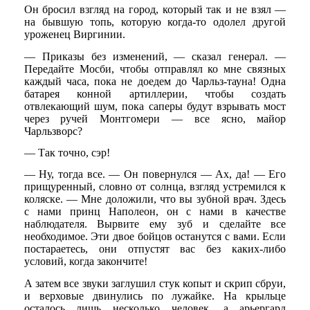
Он бросил взгляд на город, который так и не взял —
на бывшую топь, которую когда-то одолел другой
уроженец Виргинии.
— Приказы без изменений, — сказал генерал. —
Передайте Мосби, чтобы отправлял ко мне связных
каждый часа, пока не доедем до Чарльз-тауна! Одна
батарея конной артиллерии, чтобы создать
отвлекающий шум, пока саперы будут взрывать мост
через ручей Монтгомери — все ясно, майор
Чарльзворс?
— Так точно, сэр!
— Ну, тогда все. — Он повернулся — Ах, да! — Его
прищуренный, словно от солнца, взгляд устремился к
коляске. — Мне доложили, что вы зубной врач. Здесь
с нами принц Наполеон, он с нами в качестве
наблюдателя. Вырвите ему зуб и сделайте все
необходимое. Эти двое бойцов останутся с вами. Если
постараетесь, они отпустят вас без каких-либо
условий, когда закончите!
А затем все звуки заглушил стук копыт и скрип сбруи,
и верховые двинулись по лужайке. На крыльце
осталось лишь несколько человек, а арьергард