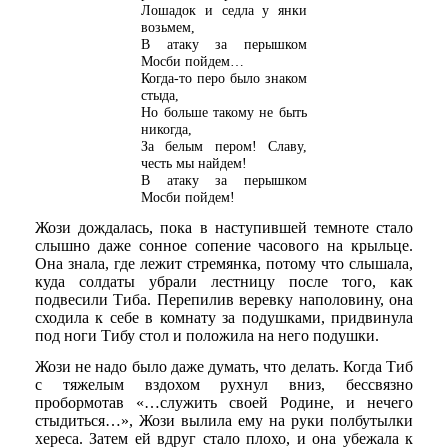
Лошадок и седла у янки
возьмем,
В атаку за перышком
Мосби пойдем…
Когда-то перо было знаком
стыда,
Но больше такому не быть
никогда,
За белым пером! Славу,
честь мы найдем!
В атаку за перышком
Мосби пойдем!
Жози дождалась, пока в наступившей темноте стало
слышно даже сонное сопение часового на крыльце.
Она знала, где лежит стремянка, потому что слышала,
куда солдаты убрали лестницу после того, как
подвесили Тиба. Перепилив веревку наполовину, она
сходила к себе в комнату за подушками, придвинула
под ноги Тибу стол и положила на него подушки.
Жози не надо было даже думать, что делать. Когда Тиб
с тяжелым вздохом рухнул вниз, бессвязно
пробормотав «…служить своей Родине, и нечего
стыдиться…», Жози вылила ему на руки полбутылки
хереса. Затем ей вдруг стало плохо, и она убежала к