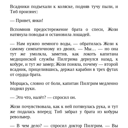
Всадники подъехали к коляске, подняв тучу пыли, и
Тиб произнес:
— Привет, янки!
Вспомнив предостережение брата о спеси, Жози
натянула поводья и остановила лошадей.
— Нам нужно немного воды, — обратилась Жози к
самому симпатичному из двоих. — Мы… — но она
тут же умолкла, заметив, как локоть капитана
медицинской службы Пилгрима дернулся назад, к
кобуре, и тут же замер; Жози поняла, почему — второй
всадник, прицелившись, держал карабин в трех футах
от сердца брата.
Морщась, словно от боли, капитан Пилгрим медленно
поднял руки.
— Это что, налёт? — спросил он.
Жози почувствовала, как к ней потянулась рука, и тут
же подалась вперед; Тиб забрал у брата из кобуры
револьвер.
— В чем дело? — спросил доктор Пилгрим. — Вы