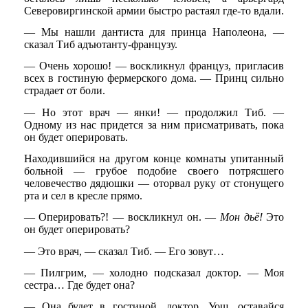
Северовиргинской армии быстро растаял где-то вдали.
— Мы нашли дантиста для принца Наполеона, —
сказал Тиб адъютанту-французу.
— Очень хорошо! — воскликнул француз, пригласив
всех в гостиную фермерского дома. — Принц сильно
страдает от боли.
— Но этот врач — янки! — продолжил Тиб. —
Одному из нас придется за ним присматривать, пока
он будет оперировать.
Находившийся на другом конце комнаты упитанный
больной — грубое подобие своего потрясшего
человечество дядюшки — оторвал руку от стонущего
рта и сел в кресле прямо.
— Оперировать?! — воскликнул он. —
Мон дьё!
Это
он будет оперировать?
— Это врач, — сказал Тиб. — Его зовут…
— Пилгрим, — холодно подсказал доктор. — Моя
сестра… Где будет она?
— Она будет в гостиной, доктор. Уош, оставайся