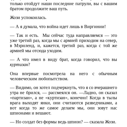
только отойдут наши последние патрули, вы с вашим
братом продолжите ваш путь.
Жози успокоилась.
— А я думала, что война идет лишь в Виргинии!
— Так и есть. Мы сейчас туда направляемся — это
уже третий раз, когда мы с армией приходим на север,
в Мэриленд, и, кажется, третий раз, когда с той же
армией мы отсюда уходим.
— А что имел в виду брат, когда говорил, что вы
куртизан
?
Она впервые посмотрела на него с обычным
человеческим любопытством.
— Видимо, он хотел подчеркнуть, что я со вчерашнего
утра не брился, — рассмеялся он. —Ладно, он сказал
«партизан», а не «куртизан», конечно! Когда в тылы
врага выходят янки, они считаются разведчиками, а
вот когда то же самое делаем мы, они зовут нас
шпионами и вешают.
— Но солдат без формы ведь шпион? — сказала Жози.