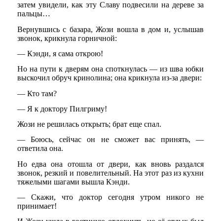
затем увидели, как эту Славу подвесили на дереве за
пальцы…
Вернувшись с базара, Жози вошла в дом и, услышав
звонок, крикнула горничной:
— Кэнди, я сама открою!
Но на пути к дверям она споткнулась — из шва юбки
выскочил обруч кринолина; она крикнула из-за двери:
— Кто там?
— Я к доктору Пилгриму!
Жози не решилась открыть; брат еще спал.
— Боюсь, сейчас он не сможет вас принять, —
ответила она.
Но едва она отошла от двери, как вновь раздался
звонок, резкий и повелительный. На этот раз из кухни
тяжелыми шагами вышла Кэнди.
— Скажи, что доктор сегодня утром никого не
принимает!