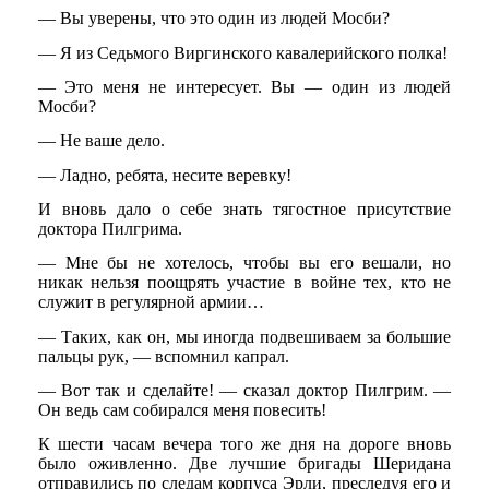
— Вы уверены, что это один из людей Мосби?
— Я из Седьмого Виргинского кавалерийского полка!
— Это меня не интересует. Вы — один из людей
Мосби?
— Не ваше дело.
— Ладно, ребята, несите веревку!
И вновь дало о себе знать тягостное присутствие
доктора Пилгрима.
— Мне бы не хотелось, чтобы вы его вешали, но
никак нельзя поощрять участие в войне тех, кто не
служит в регулярной армии…
— Таких, как он, мы иногда подвешиваем за большие
пальцы рук, — вспомнил капрал.
— Вот так и сделайте! — сказал доктор Пилгрим. —
Он ведь сам собирался меня повесить!
К шести часам вечера того же дня на дороге вновь
было оживленно. Две лучшие бригады Шеридана
отправились по следам корпуса Эрли, преследуя его и