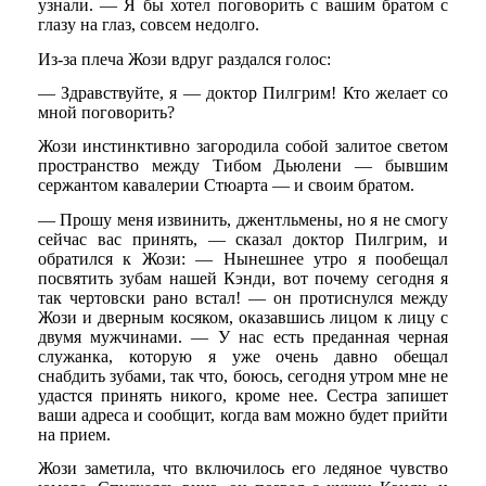
узнали. — Я бы хотел поговорить с вашим братом с
глазу на глаз, совсем недолго.
Из-за плеча Жози вдруг раздался голос:
— Здравствуйте, я — доктор Пилгрим! Кто желает со
мной поговорить?
Жози инстинктивно загородила собой залитое светом
пространство между Тибом Дьюлени — бывшим
сержантом кавалерии Стюарта — и своим братом.
— Прошу меня извинить, джентльмены, но я не смогу
сейчас вас принять, — сказал доктор Пилгрим, и
обратился к Жози: — Нынешнее утро я пообещал
посвятить зубам нашей Кэнди, вот почему сегодня я
так чертовски рано встал! — он протиснулся между
Жози и дверным косяком, оказавшись лицом к лицу с
двумя мужчинами. — У нас есть преданная черная
служанка, которую я уже очень давно обещал
снабдить зубами, так что, боюсь, сегодня утром мне не
удастся принять никого, кроме нее. Сестра запишет
ваши адреса и сообщит, когда вам можно будет прийти
на прием.
Жози заметила, что включилось его ледяное чувство