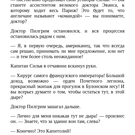
станете ассистентом великого доктора Эванса, к
которому ходит весь Париж! Это будет то, что
англичане называют «командой» — вы понимаете,
доктор?
Доктор Пилгрим остановился, и вся процессия
остановилась рядом с ним.
— Я, в первую очередь, американец, так что всегда
сам решаю, принимать ли мне предложение, или нет
— и тем более столь неожиданное!
Капитан Сильв в отчаянии вскинул руки.
— Хирург самого французского императора! Большой
доход, возможно — орден Почетного легиона,
прекрасный экипаж для прогулок в Булонском лесу! И
вы всерьез думаете о том, чтобы остаться тут, в этой
дыре?
Доктор Пилгрим зашагал дальше.
— Лично для меня никакая тут не дыра! — произнес
он. — Знаете, что за здание вон там, слева?
— Конечно! Это Капитолий!