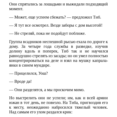
Они спрятались за лошадьми и выжидали подходящий
момент.
— Может, еще успеем сбежать? — предложил Тиб.
— Я тут все осмотрел. Везде заборы с дом высотой!
— Не стреляй, пока не подойдут поближе.
Группа всадников неспешной рысью ехала по дороге к
дому. За четыре года службы в разведке, изучив
долину вдоль и поперек, Тиб так и не научился
равнодушно стрелять из засады; но он умел полностью
концентрироваться на деле и взял на мушку капрала-
янки в синем мундире.
— Прицелился, Уош?
— Вроде да!
— Они разделятся, а мы проскочим мимо.
Но выстрелить они не успели; им, как и всей армии
южан в тот день, не повезло. На Тиба, пригвоздив его
к месту, неожиданно набросился тяжелый человек.
Над самым его ухом раздался крик: