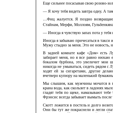
Еще сильнее посасывая свою розово-золо
— Я хочу тебя видеть завтра одну. А та
…Фиц жалуется. Я поздно возвращаюс
Стайнам, Мерфи, Моллоям, Гульбенкя
— Иногда я чувствую запах пота у тебя
Иногда я забываю причесаться в такси 
Мужу стыдно за меня. Это не новость, 
В задней комнате кафе «Дом» есть Лу
забирает меня, но я все равно нюхаю 
бокалом бурбона, это увеличит мои ш
никогда не умываться, сидеть рядом с Л
ходят ей за сигаретами, другие дела
вчетверо купюру на маленький бумажны
Мы слышим, как мужчины мочатся в пи
крана вода, как скользит в ладонях мы
гладят тебя по щеке, намазывают тебе
Фрэнсис всегда забывает вымыть после т
Скотт ложится в постель и долго возитс
Они бы тут же покраснели и легли спат