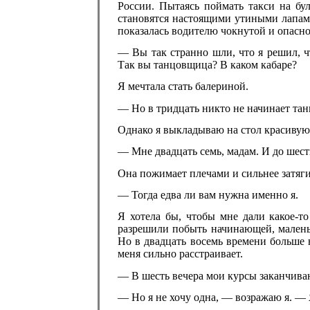
России. Пытаясь поймать такси на бул
становятся настоящими утиными лапами.
показалась водителю чокнутой и опасн
— Вы так странно шли, что я решил, ч
Так вы танцовщица? В каком кабаре?
Я мечтала стать балериной.
— Но в тридцать никто не начинает тан
Однако я выкладываю на стол красивую
— Мне двадцать семь, мадам. И до шест
Она пожимает плечами и сильнее затяги
— Тогда едва ли вам нужна именно я.
Я хотела бы, чтобы мне дали какое-то
разрешили побыть начинающей, малень
Но в двадцать восемь времени больше 
меня сильно расстраивает.
— В шесть вечера мои курсы заканчиваю
— Но я не хочу одна, — возражаю я. — 