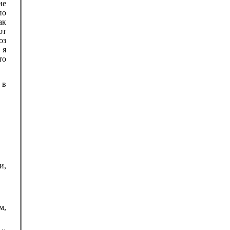
ие
по
ак
от
оз
 я
то
 в
и,
м,