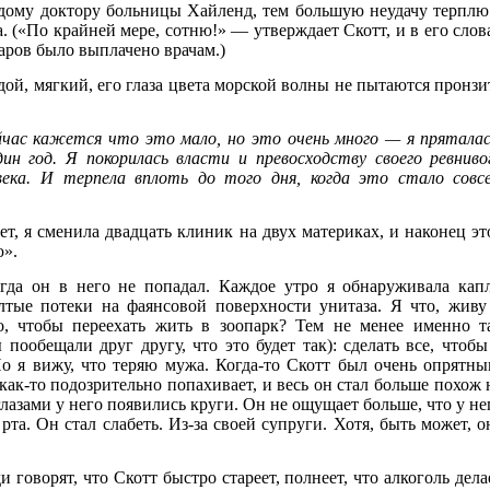
одому доктору больницы Хайленд, тем большую неудачу терплю
а. («По крайней мере, сотню!» — утверждает Скотт, и в его слов
раров было выплачено врачам.)
ой, мягкий, его глаза цвета морской волны не пытаются пронзи
час кажется что это мало, но это очень много — я пряталас
 год. Я покорилась власти и превосходству своего ревниво
века. И терпела вплоть до того дня, когда это стало совс
ет, я сменила двадцать клиник на двух материках, и наконец эт
ю».
гда он в него не попадал. Каждое утро я обнаруживала кап
тые потеки на фаянсовой поверхности унитаза. Я что, живу
о, чтобы переехать жить в зоопарк? Тем не менее именно т
пообещали друг другу, что это будет так): сделать все, чтобы
о я вижу, что теряю мужа. Когда-то Скотт был очень опрятны
как-то подозрительно попахивает, и весь он стал больше похож 
 глазами у него появились круги. Он не ощущает больше, что у не
та. Он стал слабеть. Из-за своей супруги. Хотя, быть может, о
и говорят, что Скотт быстро стареет, полнеет, что алкоголь дела