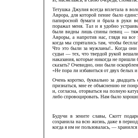
Тетушка Джулия всегда вплетала в вол
Аврора, для которой пение было единс
папиросной бумаги и брала в руки в
поражал меня. Тал и я удобно устраив
были видны лишь спины певиц — тяж
Авроры, а напротив нас, глядя на вс
когда мы спрятались там, чтобы беспл
Что это были за мужланы!.. Когда они
судьи — тех, что твердой рукой вешал
наказания, которые никогда не пришли б
сказать? Очевидно, они были оскорбле
«Не пора ли избавиться от двух белых 
Очень коротко, буквально за двадцать
признаться, мне ее объяснению не пон
и, согласна, оторваться на полную кату
либо спровоцировать. Нам было хорошо
Будучи в зените славы, Скотт подар
сохранила на всю жизнь, даже в перио
когда я им не пользовалась, — хранился