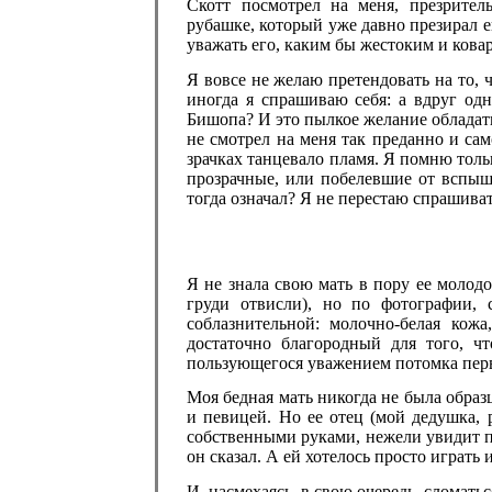
Скотт посмотрел на меня, презрител
рубашке, который уже давно презирал е
уважать его, каким бы жестоким и кова
Я вовсе не желаю претендовать на то, 
иногда я спрашиваю себя: а вдруг од
Бишопа? И это пылкое желание обладать
не смотрел на меня так преданно и са
зрачках танцевало пламя. Я помню тольк
прозрачные, или побелевшие от вспыше
тогда означал? Я не перестаю спрашиват
Я не знала свою мать в пору ее молодо
груди отвисли), но по фотографии, 
соблазнительной: молочно-белая кож
достаточно благородный для того, ч
пользующегося уважением потомка пер
Моя бедная мать никогда не была обра
и певицей. Но ее отец (мой дедушка, р
собственными руками, нежели увидит 
он сказал. А ей хотелось просто играть 
И, насмехаясь, в свою очередь, сломатьс