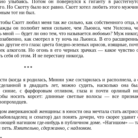
ьно улыбаясь. Потом он повернулся к гиганту в расстегнут
го. Но Скотту было все равно. Скотт хотел любить этого мужчин
рным тот ни был.
чтобы Скотт любил меня так же сильно, как собственного отца, 
нажды он полюбит меня сильнее, чем Льюиса, чем Уилсона, ч
 мной — будет ли оно тем, что называется
любовью?
Муж никог
мозабвенно, как смотрел в ту ночь на Льюиса. В его расширенн
о другие его глаза: цвета бледно-зеленых ирисов, изящные, поч
к алкоголя. Но огонь в его черных зрачках — какое чувство 
ь себя об этом. И не перестану никогда.
* * *
сти (когда я родилась, Минни уже состарилась и располнела, а 
сделанной в двадцать лет, можно судить, насколько она бы
а, синие, с фарфоровым отливом, глаза и почти орлиный но
тобы носить корсет: длинные светлые волосы — все призна
вопроходцев.
зцом американской женщины: в юности она мечтала стать актрис
абовладелец и сенатор) дал понять дочери, что скорее удавит 
поющей нагишом где-нибудь в публичном доме. «Нагишом» — т
и петь.
Язвительно, сдержанно, с надломом.
я.