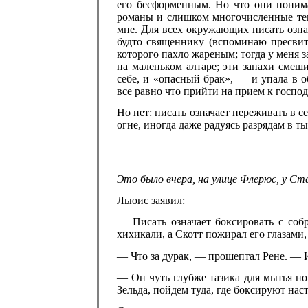
его бесформенным. Но что они понима
романы и слишком многочисленные текс
мне. Для всех окружающих писать озна
будто священнику (вспоминаю пресвите
которого пахло жареным; тогда у меня з
на маленьком алтаре; эти запахи смеши
себе, и «опасный брак», — и упала в 
все равно что прийти на прием к госпо
Но нет: писать означает переживать в с
огне, иногда даже радуясь разрядам в ты
Это было вчера, на улице Флерюс, у Ст
Льюис заявил:
— Писать означает боксировать с со
хихикали, а Скотт пожирал его глазами,
— Что за дурак, — прошептал Рене. — 
— Он чуть глубже тазика для мытья но
Зельда, пойдем туда, где боксируют на