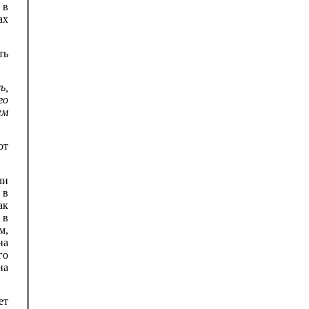
 в
ах
ть
ь,
го
ем
от
ли
 в
ак
 в
м,
на
го
на
ет