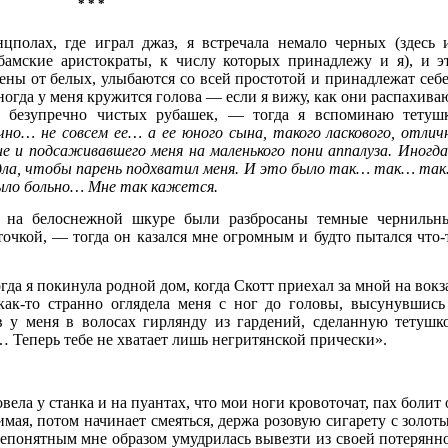
* * *
нцполах, где играл джаз, я встречала немало черных (здесь 
амские аристократы, к числу которых принадлежу и я), и э
ены от белых, улыбаются со всей простотой и принадлежат себ
огда у меня кружится голова — если я вижу, как они распахива
х безупречно чистых рубашек, — тогда я вспоминаю тетуш
ично… не совсем ее… а ее юного сына, такого ласкового, отлич
е и подсаживавшего меня на маленького пони аппалуза. Иногда
седла, чтобы парень подхватил меня. И это было так… так… та
было больно… Мне так кажется.
 на белоснежной шкуре были разбросаны темные чернильн
точкой, — тогда он казался мне огромным и будто пытался что-
гда я покинула родной дом, когда Скотт приехал за мной на вокз
к-то странно оглядела меня с ног до головы, высунувшись
в у меня в волосах гирлянду из гардений, сделанную тетушк
 Теперь тебе не хватает лишь негритянской прически».
ла у станка и на пуантах, что мои ноги кровоточат, пах болит 
имая, потом начинает смеяться, держа розовую сигарету с золот
непонятным мне образом умудрилась вывезти из своей потерянн