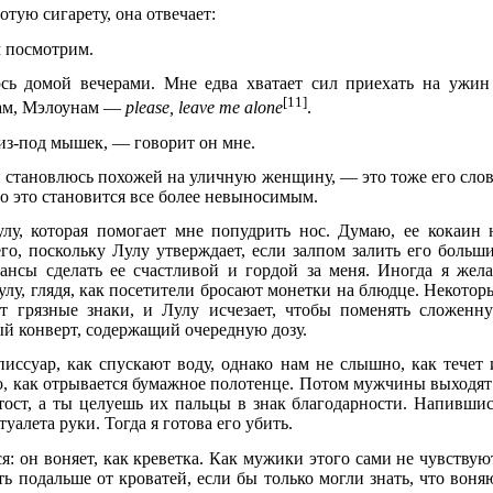
тую сигарету, она отвечает:
м посмотрим.
ь домой вечерами. Мне едва хватает сил приехать на ужин
[11]
нам, Мэлоунам —
please, leave mе alone
.
 из-под мышек, — говорит он мне.
и становлюсь похожей на уличную женщину, — это тоже его слов
но это становится все более невыносимым.
лу, которая помогает мне попудрить нос. Думаю, ее кокаин 
его, поскольку Лулу утверждает, если залпом залить его больш
ансы сделать ее счастливой и гордой за меня. Иногда я жел
улу, глядя, как посетители бросают монетки на блюдце. Некотор
ют грязные знаки, и Лулу исчезает, чтобы поменять сложенн
й конверт, содержащий очередную дозу.
ссуар, как спускают воду, однако нам не слышно, как течет 
ло, как отрывается бумажное полотенце. Потом мужчины выходят
 тост, а ты целуешь их пальцы в знак благодарности. Напившис
уалета руки. Тогда я готова его убить.
я: он воняет, как креветка. Как мужики этого сами не чувствую
ь подальше от кроватей, если бы только могли знать, что воня