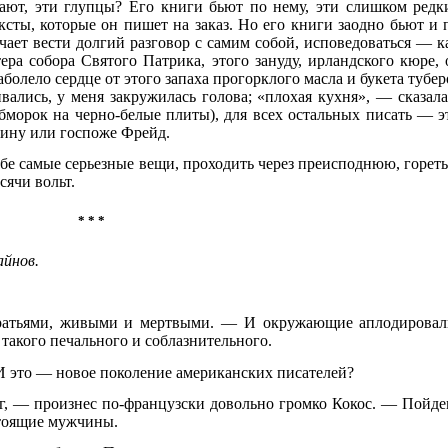
ют, эти глупцы? Его книги бьют по нему, эти слишком редк
ты, которые он пишет на заказ. Но его книги заодно бьют и 
чает вести долгий разговор с самим собой, исповедоваться — к
ра собора Святого Патрика, этого зануду, ирландского кюре, 
аболело сердце от этого запаха прогорклого масла и букета тубер
вались, у меня закружилась голова; «плохая кухня», — сказала
обморок на черно-белые плиты), для всех остальных писать — э
дину или госпоже Фрейд.
ебе самые серьезные вещи, проходить через преисподнюю, гореть
сячи вольт.
* * *
айнов.
братьями, живыми и мертвыми. — И окружающие аплодировал
 такого печального и соблазнительного.
И это — новое поколение американских писателей?
г, — произнес по-французски довольно громко Кокос. — Пойде
стоящие мужчины.