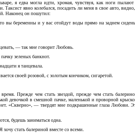
ьваре, я едва могла идти, хромая, чувствуя, как ноги пылают
 Таксист явно колебался, посадить ли меня в свое авто, видно,
ой. Наконец он пошутил:
то вы беременны и у вас отойдут воды прямо на заднем сидень
цевать, — так мне говорит Любовь.
 пачку зеленых банкнот.
надцати я танцевала.
вается своей розовой, с золотым кончиком, сигаретой.
 время. Прежде чем стать звездой, прежде чем стать балерино
кой девочкой в смешной пачке, маленькой и проворной крыско
нет. «Скверно», — твердят мне подкрашенные глаза Любови. Э
тся, будешь заниматься одна.
Я хочу стать балериной вместе со всеми.