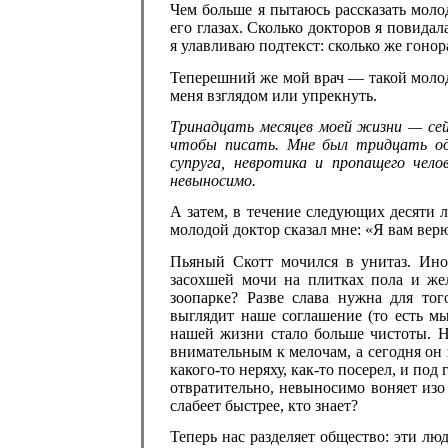
Чем больше я пытаюсь рассказать мол
его глазах. Сколько докторов я повидал
я улавливаю подтекст: сколько же гоно
Теперешний же мой врач — такой молод
меня взглядом или упрекнуть.
Тринадцать месяцев моей жизни — сей
чтобы писать. Мне был тридцать один
супруга, невротика и пропащего чело
невыносимо.
А затем, в течение следующих десяти л
молодой доктор сказал мне: «Я вам вер
Пьяный Скотт мочился в унитаз. Ино
засохшей мочи на плитках пола и жел
зоопарке? Разве слава нужна для тог
выглядит наше соглашение (то есть мы 
нашей жизни стало больше чистоты. Н
внимательным к мелочам, а сегодня он 
какого-то неряху, как-то посерел, и под
отвратительно, невыносимо воняет изо р
слабеет быстрее, кто знает?
Теперь нас разделяет общество: эти люд