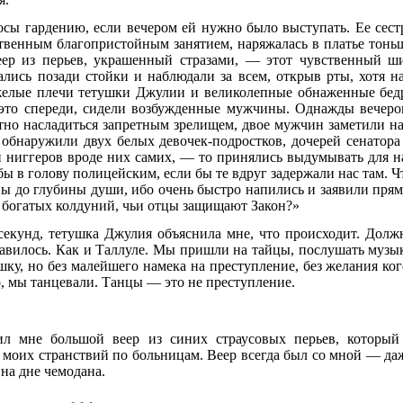
осы гардению, если вечером ей нужно было выступать. Ее сест
твенным благопристойным занятием, наряжалась в платье тонь
еер из перьев, украшенный стразами, — этот чувственный ш
ались позади стойки и наблюдали за всем, открыв рты, хотя н
елые плечи тетушки Джулии и великолепные обнаженные бед
е это спереди, сидели возбужденные мужчины. Однажды вечеро
атно насладиться запретным зрелищем, двое мужчин заметили на
 обнаружили двух белых девочек-подростков, дочерей сенатора
и ниггеров вроде них самих, — то принялись выдумывать для н
ы в голову полицейским, если бы те вдруг задержали нас там. Ч
ны до глубины души, ибо очень быстро напились и заявили прям
и богатых колдуний, чьи отцы защищают Закон?»
 секунд, тетушка Джулия объяснила мне, что происходит. Долж
равилось. Как и Таллуле. Мы пришли на тайцы, послушать музы
шку, но без малейшего намека на преступление, без желания ког
, мы танцевали. Танцы — это не преступление.
ил мне большой веер из синих страусовых перьев, который
д моих странствий по больницам. Веер всегда был со мной — да
 на дне чемодана.