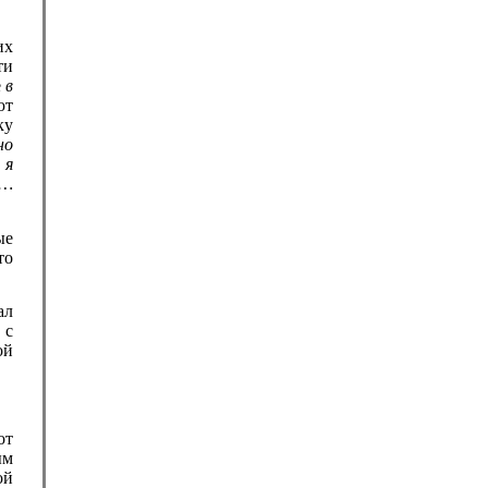
их
ти
е
в
ют
ку
но
 я
к…
ые
то
ал
 с
ой
от
ым
ой