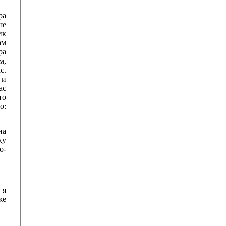
ра
ше
ик
ам
ра
м,
с.
 и
ас
то
о:
на
ку
о-
 я
же