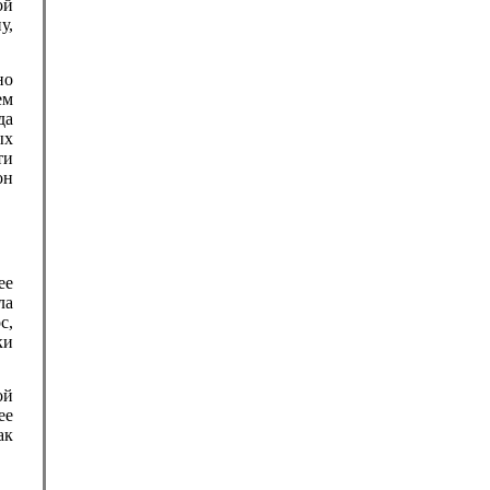
ой
у,
но
ем
да
ых
ти
он
ее
ла
с,
ки
ой
ее
ак