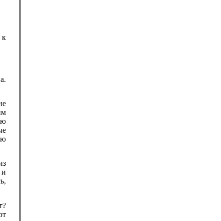
 к
а.
не
им
аю
ые
ую
из
 и
ь,
т?
ют