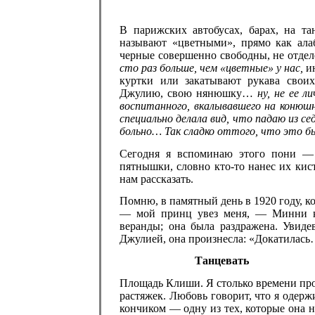
В парижских автобусах, барах, на та
называют «цветными», прямо как алаб
черные совершенно свободны, не отдел
сто раз больше, чем «цветные» у нас,
ин
куртки или закатывают рукава свои
Джулию, свою нянюшку…
ну, не ее л
воспитанного, вкалывавшего на конюшн
специально делала вид, что падаю из 
больно… Так сладко оттого, что это 
Сегодня я вспоминаю этого пони —
пятнышки, словно кто-то нанес их кис
нам рассказать.
Помню, в памятный день в 1920 году, ко
— мой принц увез меня, — Минни ка
веранды; она была раздражена. Увиде
Джулией, она произнесла: «Докатилась…
Танцевать
Площадь Клиши. Я столько времени прове
растяжек. Любовь говорит, что я одерж
кончиком — одну из тех, которые она 