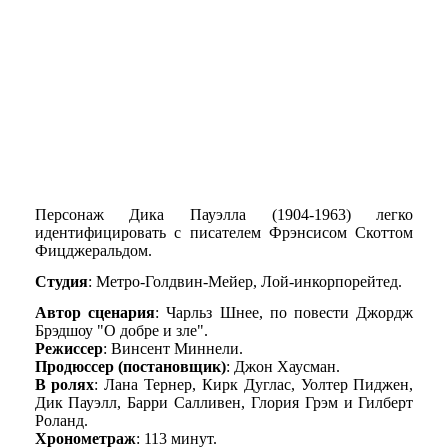
Персонаж Дика Пауэлла (1904-1963) легко
идентифицировать с писателем Фрэнсисом Скоттом
Фицджеральдом.
Студия
: Метро-Голдвин-Мейер, Лой-инкорпорейтед.
Автор сценария
: Чарльз Шнее, по повести Джордж
Брэдшоу "О добре и зле".
Режиссер
: Винсент Миннели.
Продюссер (постановщик)
: Джон Хаусман.
В ролях
: Лана Тернер, Кирк Дуглас, Уолтер Пиджен,
Дик Пауэлл, Барри Салливен, Глория Грэм и Гилберт
Роланд.
Хронометраж
: 113 минут.