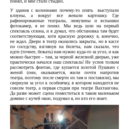
понял, и мне стало стыдно.
У здания с колоннами почему-то опять выступали
клоуны, а вокруг все жевали картошку. Где
рафинированные театралы, лимузины и вспышки
фотокамер, я не понял. Мы ведь шли на первый
спектакль сезона, и я думал, что обстановка там будет
соответствующая, хотя красную дорожку я, конечно,
не ждал. Двери в театр оказались закрыты, но в кассе
по соседству, взглянув на билеты, нам сказали, что
идти (точнее, бежать) нам нужно куда-то за угол, и как
можно быстрее – там, за черной железной дверью, уже
практически начался наш спектакль! Не успев толком
рассмотреть фонтан, где купается золотой Пушкин с
женой (они, оказывается, жили почти напротив
театра, поэтому после смерти их там и поставили), мы
свернули за угол к особнячку, в котором находится не
совсем театр, а первая студия при театре Вахтангова.
Да разве может сцена поместиться в таком маленьком
домике с кучей окон, подумал я, но кто его знает.