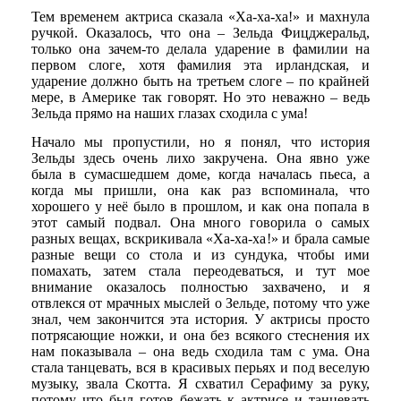
Тем временем актриса сказала «Ха-ха-ха!» и махнула
ручкой. Оказалось, что она – Зельда Фицджеральд,
только она зачем-то делала ударение в фамилии на
первом слоге, хотя фамилия эта ирландская, и
ударение должно быть на третьем слоге – по крайней
мере, в Америке так говорят. Но это неважно – ведь
Зельда прямо на наших глазах сходила с ума!
Начало мы пропустили, но я понял, что история
Зельды здесь очень лихо закручена. Она явно уже
была в сумасшедшем доме, когда началась пьеса, а
когда мы пришли, она как раз вспоминала, что
хорошего у неё было в прошлом, и как она попала в
этот самый подвал. Она много говорила о самых
разных вещах, вскрикивала «Ха-ха-ха!» и брала самые
разные вещи со стола и из сундука, чтобы ими
помахать, затем стала переодеваться, и тут мое
внимание оказалось полностью захвачено, и я
отвлекся от мрачных мыслей о Зельде, потому что уже
знал, чем закончится эта история. У актрисы просто
потрясающие ножки, и она без всякого стеснения их
нам показывала – она ведь сходила там с ума. Она
стала танцевать, вся в красивых перьях и под веселую
музыку, звала Скотта. Я схватил Серафиму за руку,
потому что был готов бежать к актрисе и танцевать