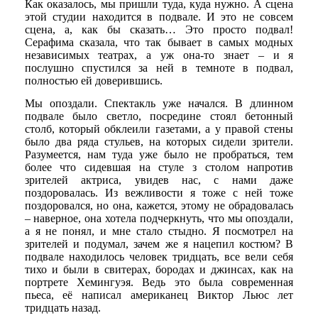
Как оказалось, мы пришли туда, куда нужно. А сцена
этой студии находится в подвале. И это не совсем
сцена, а, как бы сказать… Это просто подвал!
Серафима сказала, что так бывает в самых модных
независимых театрах, а уж она-то знает – и я
послушно спустился за ней в темноте в подвал,
полностью ей доверившись.
Мы опоздали. Спектакль уже начался. В длинном
подвале было светло, посредине стоял бетонный
столб, который обклеили газетами, а у правой стены
было два ряда стульев, на которых сидели зрители.
Разумеется, нам туда уже было не пробраться, тем
более что сидевшая на стуле з столом напротив
зрителей актриса, увидев нас, с нами даже
поздоровалась. Из вежливости я тоже с ней тоже
поздоровался, но она, кажется, этому не обрадовалась
– наверное, она хотела подчеркнуть, что мы опоздали,
а я не понял, и мне стало стыдно. Я посмотрел на
зрителей и подумал, зачем же я нацепил костюм? В
подвале находилось человек тридцать, все вели себя
тихо и были в свитерах, бородах и джинсах, как на
портрете Хемингуэя. Ведь это была современная
пьеса, её написал американец Виктор Льюс лет
тридцать назад.