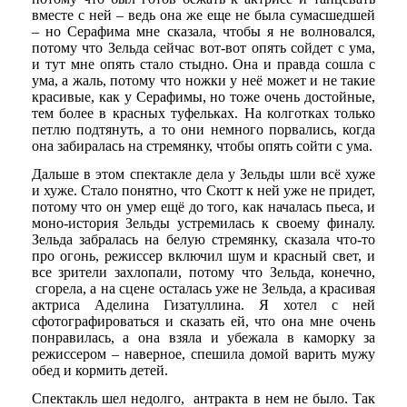
вместе с ней – ведь она же еще не была сумасшедшей
– но Серафима мне сказала, чтобы я не волновался,
потому что Зельда сейчас вот-вот опять сойдет с ума,
и тут мне опять стало стыдно. Она и правда сошла с
ума, а жаль, потому что ножки у неё может и не такие
красивые, как у Серафимы, но тоже очень достойные,
тем более в красных туфельках. На колготках только
петлю подтянуть, а то они немного порвались, когда
она забиралась на стремянку, чтобы опять сойти с ума.
Дальше в этом спектакле дела у Зельды шли всё хуже
и хуже. Стало понятно, что Скотт к ней уже не придет,
потому что он умер ещё до того, как началась пьеса, и
моно-история Зельды устремилась к своему финалу.
Зельда забралась на белую стремянку, сказала что-то
про огонь, режиссер включил шум и красный свет, и
все зрители захлопали, потому что Зельда, конечно,
сгорела, а на сцене осталась уже не Зельда, а красивая
актриса Аделина Гизатуллина. Я хотел с ней
сфотографироваться и сказать ей, что она мне очень
понравилась, а она взяла и убежала в каморку за
режиссером – наверное, спешила домой варить мужу
обед и кормить детей.
Спектакль шел недолго, антракта в нем не было. Так