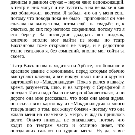
джинсы в данном случае – наряд явно неподходящий,
в театр в них могут и не пустить, а на вешалке я как
раз обнаружил костюм. Я забыл, что он у меня есть,
потому что повода пока не было - пригодился он мне
сначала на выпускном, потом ещё на свадьбе, и, к
счастью, до сих пор неплохо сохранился, потому что я
его берегу. За последние двадцать лет пиджак,
конечно, вполне мог выйти из моды, но театр
Вахтангова тоже открылся не вчера, и в радостной
толпе театралов я, без сомнений, вполне мог сойти за
своего.
Театр Вахтангова находится на Арбате, это большое и
красивое здание с колоннами, перед которым обычно
выступают клоуны, а все вокруг пьют пиво и хрустят
картошкой из «Макдональдса». Пока я рылся в шкафу,
время, разумеется, шло, и на встречу с Серафимой я
опоздал. Идти надо было от метро «Смоленская», и по
дороге она мне рассказала, что пока она меня ждала,
она съела всю картошку из «Макдональдса» и много
теперь знает о том, как живут бомжи - потому что она
ждала меня на скамейке у метро, и ждать пришлось
долго. Она-то никогда не опаздывает, потому что
ходит по театрам часто и отлично знает, что
опоздавших сажают на худшие места. Ну да, я все