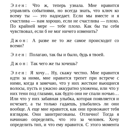
Элен:
Что ж, теперь узнала. Мне нравится
управлять событиями, но всегда знать, что ключ ко
всему ты — это надоедает. Если мы вместе и я
счастлива — нам хорошо, если не счастлива — плохо.
По крайней мере — тебе плохо. Как бы ты себя
чувствовал, если б не мог ничего изменить?
Джон:
А разве не то же самое происходит со
всеми?
Элен:
Полагаю, так бы и было, будь я твоей.
Джон:
Так чего же ты хочешь?
Элен:
Я хочу… Ну, скажу честно. Мне нравится
идти за ними, мне нравится трепет при встрече с
ними, когда я замечаю, что у них жесткие вьющиеся
волосы, пусть и ужасно аккуратно уложены, или что у
них тени под глазами, как будто они не спали ночью…
Или что у них забавная улыбка, которая появляется и
исчезает, а ты только гадаешь, улыбались ли они
вообще. А еще мне нравится, как они провожают тебя
взглядом. Они заинтригованы. Отлично! Тогда я
начинаю определять, что это за человек. Хочу
определить тип, и что ему нравится. С этого момента