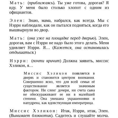
Мать:
(
приближаясь
). Ты уже готова, дорогая? Я
иду. У меня было столько хлопот с одним из
официантов.
Элен:
Знаю, мама, набрался, как всегда. Мы с
Нэрри наблюдали, как он пытался подняться, когда его
вышвырнули во двор.
Мать:
(
она уже на площадке перед дверью
). Элен,
дорогая, вам с Нэрри не надо было этого делать. Меня
удивляет Нэрри. Я… (
Кажется, она остановилась
отдышаться.
)
Нэрри:
(
почти кричит
) Должна заявить, миссис
Хэликон, я…
Миссис Хэликон
появляется в
дверях и становится центром внимания.
Совершенно ясно, что для всей семьи её
существование является значимым
фактором. Ни сленг дочери, ни счета сына
не обескураживают ее ни в малейшей
степени. Она увешана украшениями и
напудрена, как вдовствующая императрица.
Миссис Хэликон:
Итак, Нэрри, итак, Элен.
(
Вынимает блокнотик
). Садитесь и слушайте молча.