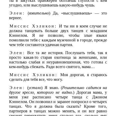
ты в закутках оранжереи болтаешь глупости с кем
угодно, или выслушиваешь какую-нибудь чушь.
Элен:
(
язвительно
) Да, «выслушиваешь» — это
вернее.
Миссис Хэликон:
И ты ни в коем случае не
должна танцевать больше двух танцев с младшим
Кэннелом. Я не позволю, чтобы злые языки
помолвили тебя с каждым мужчиной в городе, прежде
чем тебе составится удачная партия.
Элен:
Все та же история. Послушать тебя, так я
просто какая-то старая охотница за женихами, или
настолько слабая и неуравновешенная, что готова с
кем-нибудь сбежать. Ради всего святого, мама…
Миссис Хэликон:
Моя дорогая, я стараюсь
сделать для тебя все, что могу.
Элен:
(
устало
) Я знаю. (
Решительно садится на
другое кресло, которого не видно.
) Дорогая мама, у
меня уже расписано четыре танца с Джоном
Кэннелом. Он позвонил и заранее попросил о четырех
танцах. Что я должна была сказать? Кроме того,
партнеров в танцах можно менять, и он все равно
сможет перехватить меня столько раз, сколько ему