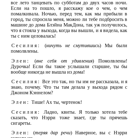
все лето танцевать по субботам до двух часов ночи.
Если на то пошло, я расскажу кое о чем, о чем
помалкивала. Ночью, перед тем, как мы прибыли в
город, ты спросила меня, можно ли тебе подбросить в
машине до дома Блэйна МакДона, так уж получилось,
что я стояла у выхода, когда вы вышли, и я видела, как
ты с ним целовалась!
Сесилия:
(
ничуть не смутившись
) Мы были
помолвлены.
Элен:
(
вне себя от удивления
) Помолвлены!
Дурочка! Если бы такое услышали старшие, ты бы
вообще никогда не вышла из дома!
Сесилия:
Все это так, но ты им не рассказала, и я
знаю, почему. Что ты там делала у выхода рядом с
Джоном Кэннелом?
Элен:
Тише! Ах ты, чертенок!
Сесилия:
Ладно, квиты. Я только хотела тебе
сказать, что Нэрри тоже знает, где ты прячешь
сигареты.
Элен:
(
теряя дар речи
) Наверное, вы с Нэрри