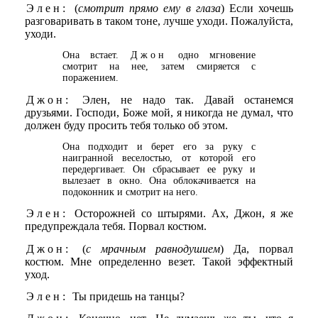
Элен:
(
смотрит прямо ему в глаза
) Если хочешь
разговаривать в таком тоне, лучше уходи. Пожалуйста,
уходи.
Она встает.
Джон
одно мгновение
смотрит на нее, затем смиряется с
поражением.
Джон:
Элен, не надо так. Давай останемся
друзьями. Господи, Боже мой, я никогда не думал, что
должен буду просить тебя только об этом.
Она подходит и берет его за руку с
наигранной веселостью, от которой его
передергивает. Он сбрасывает ее руку и
вылезает в окно. Она облокачивается на
подоконник и смотрит на него.
Элен:
Осторожней со штырями. Ах, Джон, я же
предупреждала тебя. Порвал костюм.
Джон:
(
с мрачным равнодушием
) Да, порвал
костюм. Мне определенно везет. Такой эффектный
уход.
Элен:
Ты придешь на танцы?