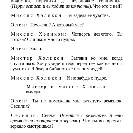
модистки, портнихи да неуклюжие горничные.
(
Нэрри встает и выходит из комнаты
). Что это с ней?
Миссис Хэликон:
Ты задела ее чувства.
Элен:
Неужели? А который час?
Миссис Хэликон:
Четверть девятого. Ты
готова? Слишком много пудры.
Элен:
Знаю.
Мистер Хэликон:
Загляни ко мне, когда
спустишься. Хочу увидеть тебя перед тем как начнется
суматоха. Я буду в библиотеке с твоим дядей.
Миссис Хэликон:
И не забудь о пудре.
Мистер и миссис Хэликон
выходят.
Элен:
Ты не поможешь мне затянуть ремешок,
Сесилия?
Сесилия:
Сейчас. (
Возится с ремешком. В это
время Элен смотрится в зеркало
). Что ты все время в
зеркало смотришься?