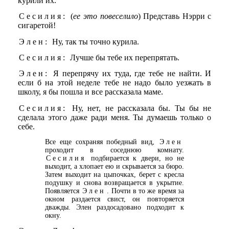
курили их.
Сесилия:
(
ее это повеселило
) Представь Нэрри с
сигаретой!
Элен:
Ну, так ты точно курила.
Сесилия:
Лучше бы тебе их перепрятать.
Элен:
Я перепрячу их туда, где тебе не найти. И
если б на этой неделе тебе не надо было уезжать в
школу, я бы пошла и все рассказала маме.
Сесилия:
Ну, нет, не рассказала бы. Ты бы не
сделала этого даже ради меня. Ты думаешь только о
себе.
Все еще сохраняя победный вид,
Элен
проходит в соседнюю комнату.
Сесилия
подбирается к двери, но не
выходит, а хлопает ею и скрывается за бюро.
Затем выходит на цыпочках, берет с кресла
подушку и снова возвращается в укрытие.
Появляется
Элен
. Почти в то же время за
окном раздается свист, он повторяется
дважды. Элен раздосадовано подходит к
окну.