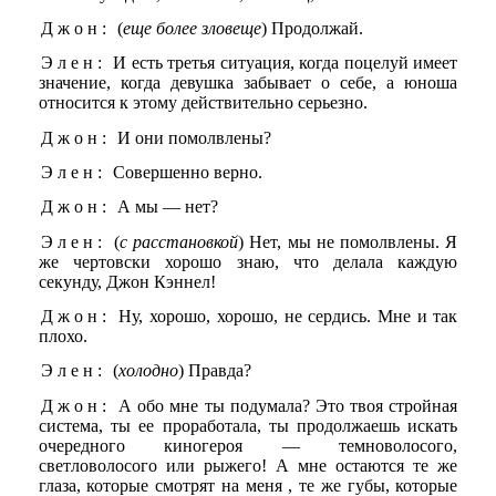
Джон:
(
еще более зловеще
) Продолжай.
Элен:
И есть третья ситуация, когда поцелуй имеет
значение, когда девушка забывает о себе, а юноша
относится к этому действительно серьезно.
Джон:
И они помолвлены?
Элен:
Совершенно верно.
Джон:
А мы — нет?
Элен:
(
с расстановкой
) Нет, мы не помолвлены. Я
же чертовски хорошо знаю, что делала каждую
секунду, Джон Кэннел!
Джон:
Ну, хорошо, хорошо, не сердись. Мне и так
плохо.
Элен:
(
холодно
) Правда?
Джон:
А обо мне ты подумала? Это твоя стройная
система, ты ее проработала, ты продолжаешь искать
очередного киногероя — темноволосого,
светловолосого или рыжего! А мне остаются те же
глаза, которые смотрят на меня , те же губы, которые