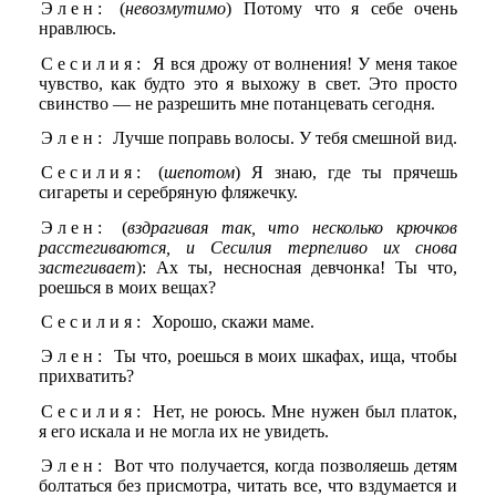
Элен:
(
невозмутимо
) Потому что я себе очень
нравлюсь.
Сесилия:
Я вся дрожу от волнения! У меня такое
чувство, как будто это я выхожу в свет. Это просто
свинство — не разрешить мне потанцевать сегодня.
Элен:
Лучше поправь волосы. У тебя смешной вид.
Сесилия:
(
шепотом
) Я знаю, где ты прячешь
сигареты и серебряную фляжечку.
Элен:
(
вздрагивая так, что
несколько крючков
расстегиваются, и Сесилия терпеливо их снова
застегивает
): Ах ты, несносная девчонка! Ты что,
роешься в моих вещах?
Сесилия:
Хорошо, скажи маме.
Элен:
Ты что, роешься в моих шкафах, ища, чтобы
прихватить?
Сесилия:
Нет, не роюсь. Мне нужен был платок,
я его искала и не могла их не увидеть.
Элен:
Вот что получается, когда позволяешь детям
болтаться без присмотра, читать все, что вздумается и