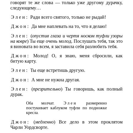
говорят те же слова — только уже другому дурачку,
следующему…
Элен:
Ради всего святого, только не рыдай!
Джон:
Да мне наплевать на то, что я делаю!
Элен:
(
опустив глаза и чертя носком туфли узоры
на ковре
) Ты еще очень молод. Послушать тебя, так это
я виновата во всем, я заставила себя разлюбить тебя.
Джон:
Молод! О, я знаю, меня сбросили, как
битую карту.
Элен:
Ты еще встретишь другую.
Джон:
А мне не нужна другая.
Элен:
(
презрительно
) Ты говоришь, как полный
дурак.
Оба молчат.
Элен
размеренно
постукивает каблуком туфли по подножке
кресла.
Джон:
(
медленно
) Все дело в этом проклятом
Чарли Уордсворте.