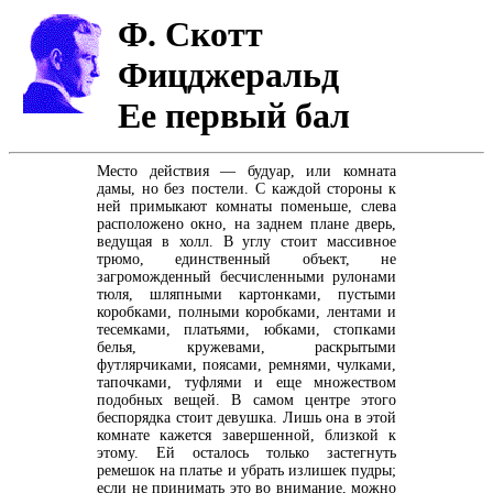
Ф. Скотт
Фицджеральд
Ее первый бал
Место действия — будуар, или комната
дамы, но без постели. С каждой стороны к
ней примыкают комнаты поменьше, слева
расположено окно, на заднем плане дверь,
ведущая в холл. В углу стоит массивное
трюмо, единственный объект, не
загроможденный бесчисленными рулонами
тюля, шляпными картонками, пустыми
коробками, полными коробками, лентами и
тесемками, платьями, юбками, стопками
белья, кружевами, раскрытыми
футлярчиками, поясами, ремнями, чулками,
тапочками, туфлями и еще множеством
подобных вещей. В самом центре этого
беспорядка стоит девушка. Лишь она в этой
комнате кажется завершенной, близкой к
этому. Ей осталось только застегнуть
ремешок на платье и убрать излишек пудры;
если не принимать это во внимание, можно