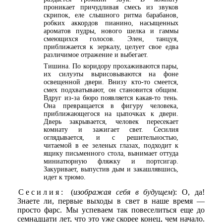
проникает причудливая смесь из звуков
скрипок, еле слышного ритма барабанов,
робких аккордов пианино, насыщенных
ароматов пудры, нового шелка и гаммы
смеющихся голосов. Элен, танцуя,
приближается к зеркалу, целует свое едва
различимое отражение и выбегает.
Тишина. По коридору прохаживаются пары,
их силуэты вырисовываются на фоне
освещенной двери. Внизу кто-то смеется,
смех подхватывают, он становится общим.
Вдруг из-за бюро появляется какая-то тень.
Она превращается в фигуру человека,
приближающегося на цыпочках к двери.
Дверь закрывается, человек пересекает
комнату и зажигает свет. Сесилия
оглядывается, и с решительностью,
читаемой в ее зеленых глазах, подходит к
ящику письменного стола, вынимает оттуда
миниатюрную фляжку и портсигар.
Закуривает, выпустив дым и закашлявшись,
идет к трюмо.
Сесилия:
(
изображая себя в будущем
): О, да!
Знаете ли, первые выходы в свет в наше время —
просто фарс. Мы успеваем так повеселиться еще до
семнадцати лет, что это уже скорее конец, чем начало.