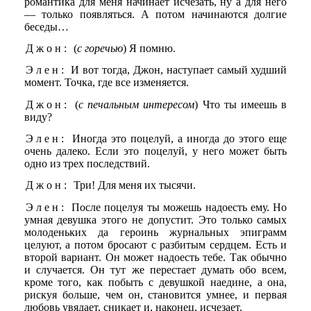
романтика для меня начинает исчезать, ну а для него
— только появляться. А потом начинаются долгие
беседы…
Джон:
(
с горечью
) Я помню.
Элен:
И вот тогда, Джон, наступает самый худший
момент. Точка, где все изменяется.
Джон:
(
с печальным интересом
) Что ты имеешь в
виду?
Элен:
Иногда это поцелуй, а иногда до этого еще
очень далеко. Если это поцелуй, у него может быть
одно из трех последствий.
Джон:
Три! Для меня их тысячи.
Элен:
После поцелуя ты можешь надоесть ему. Но
умная девушка этого не допустит. Это только самых
молоденьких да героинь журнальных эпиграмм
целуют, а потом бросают с разбитым сердцем. Есть и
второй вариант. Он может надоесть тебе. Так обычно
и случается. Он тут же перестает думать обо всем,
кроме того, как побыть с девушкой наедине, а она,
рискуя больше, чем он, становится умнее, и первая
любовь увядает, сникает и, наконец, исчезает.