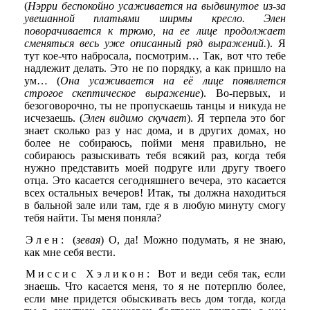
(
Нэрри беспокойно усаживается на выдвинутое из-за
увешанной платьями ширмы кресло. Элен
поворачивается к трюмо, на ее лице продолжает
сменяться весь уже описанный ряд выражений.
). Я
тут кое-что набросала, посмотрим… Так, вот что тебе
надлежит делать. Это не по порядку, а как пришло на
ум… (
Она усаживается на её лице появляется
строгое скептическое выражение
). Во-первых, и
безоговорочно, ты не пропускаешь танцы и никуда не
исчезаешь. (
Элен видимо скучает
). Я терпела это бог
знает сколько раз у нас дома, и в других домах, но
более не собираюсь, пойми меня правильно, не
собираюсь разыскивать тебя всякий раз, когда тебя
нужно представить моей подруге или другу твоего
отца. Это касается сегодняшнего вечера, это касается
всех остальных вечеров! Итак, ты должна находиться
в бальной зале или там, где я в любую минуту смогу
тебя найти. Ты меня поняла?
Элен:
(
зевая
) О, да! Можно подумать, я не знаю,
как мне себя вести.
Миссис Хэликон:
Вот и веди себя так, если
знаешь. Что касается меня, то я не потерплю более,
если мне придется обыскивать весь дом тогда, когда