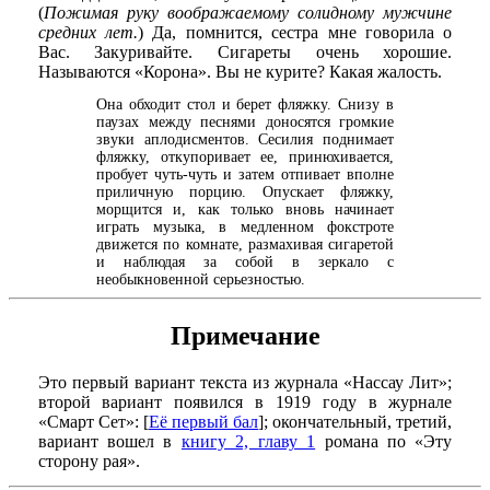
(
Пожимая руку воображаемому солидному мужчине
средних лет.
) Да, помнится, сестра мне говорила о
Вас. Закуривайте. Сигареты очень хорошие.
Называются «Корона». Вы не курите? Какая жалость.
Она обходит стол и берет фляжку. Снизу в
паузах между песнями доносятся громкие
звуки аплодисментов. Сесилия поднимает
фляжку, откупоривает ее, принюхивается,
пробует чуть-чуть и затем отпивает вполне
приличную порцию. Опускает фляжку,
морщится и, как только вновь начинает
играть музыка, в медленном фокстроте
движется по комнате, размахивая сигаретой
и наблюдая за собой в зеркало с
необыкновенной серьезностью.
Примечание
Это первый вариант текста из журнала «Нассау Лит»;
второй вариант появился в 1919 году в журнале
«Смарт Сет»: [
Её первый бал
]; окончательный, третий,
вариант вошел в
книгу 2, главу 1
романа по «Эту
сторону рая».