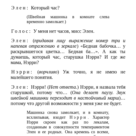
Элен:
Который час?
(Швейная машинка в комнате слева
временно замолкает.)
Голос:
У меня нет часов, мисс Элен.
Элен:
(
придавая лицу выражение номер три и
напевая отражению в зеркале
) «Бедная бабочка… у
раскрывшегося цветка… Бедная ба…». А как ты
думаешь, который час, старушка Нэрри? И где же
мама, Нэрри?
Нэрри:
(
ворчливо
) Уж точно, я не имею не
малейшего понятия.
Элен:
Нэрри! (
Нет ответа.
) Нэрри, я назвала тебя
старушкой, потому что… (
Она делает паузу. Звук
швейной машинки переходит в настойчивый марш
)…
потому что другой возможности у меня уже не будет.
Машинка снова замолкает, и в комнату,
всхлипывая, входит
Нэрри
. Характер
Нэрри скроен как раз по лекалам,
созданным в совокупности темпераментом
Элен и ее родных. Она кремень со всеми,