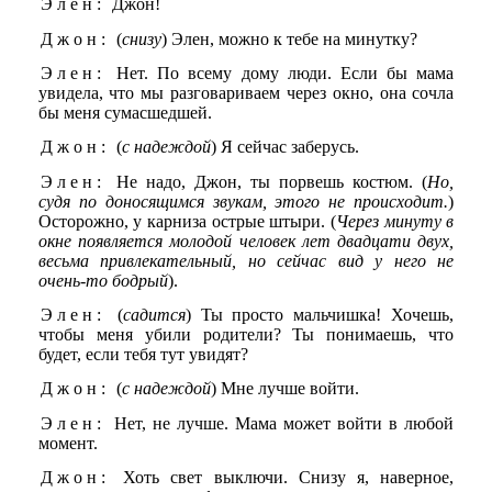
Элен:
Джон!
Джон:
(
снизу
) Элен, можно к тебе на минутку?
Элен:
Нет. По всему дому люди. Если бы мама
увидела, что мы разговариваем через окно, она сочла
бы меня сумасшедшей.
Джон:
(
с надеждой
) Я сейчас заберусь.
Элен:
Не надо, Джон, ты порвешь костюм. (
Но,
судя по доносящимся звукам, этого не происходит.
)
Осторожно, у карниза острые штыри. (
Через минуту в
окне появляется молодой человек лет двадцати двух,
весьма привлекательный, но сейчас вид у него не
очень-то бодрый
).
Элен:
(
садится
) Ты просто мальчишка! Хочешь,
чтобы меня убили родители? Ты понимаешь, что
будет, если тебя тут увидят?
Джон:
(
с надеждой
) Мне лучше войти.
Элен:
Нет, не лучше. Мама может войти в любой
момент.
Джон:
Хоть свет выключи. Снизу я, наверное,