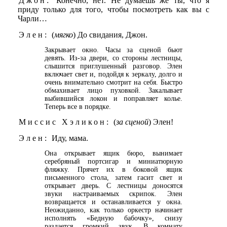
Джон:
Конечно, нет. Не думаешь же ты, что я
приду только для того, чтобы посмотреть как вы с
Чарли…
Элен:
(
мягко
) До свидания, Джон.
Закрывает окно. Часы за сценой бьют
девять. Из-за двери, со стороны лестницы,
слышится приглушенный разговор. Элен
включает свет и, подойдя к зеркалу, долго и
очень внимательно смотрит на себя. Быстро
обмахивает лицо пуховкой. Закалывает
выбившийся локон и поправляет колье.
Теперь все в порядке.
Миссис Хэликон:
(
за сценой
) Элен!
Элен:
Иду, мама.
Она открывает ящик бюро, вынимает
серебряный портсигар и миниатюрную
фляжку. Прячет их в боковой ящик
письменного стола, затем гасит свет и
открывает дверь. С лестницы доносятся
звуки настраиваемых скрипок. Элен
возвращается и останавливается у окна.
Неожиданно, как только оркестр начинает
исполнять «Бедную бабочку», снизу
раздается громкий звук. В комнату