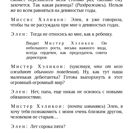
захочется. Так какая разница? (
Раздражаясь
). Нельзя
же во всем равняться на девяностые годы.
Миссис Хэликон:
Элен, я уже говорила,
чтобы ты не рассуждала при мне о девяностых годах.
Элен:
Тогда не относись ко мне, как к ребенку.
Входит
Мистер Хэликон
. Он
небольшого роста, весьма важного вида,
всегда сердечен, как председатель совета
директоров.
Мистер Хэликон:
(
чувствуя, что от него
ожидают обычного поведения
). Ну, как тут наша
маленькая дебютантка? Готова выпорхнуть в этот
огромный-огромный мир?
Элен:
Нет, папа, еще никак не освоюсь с новыми
обязанностями.
Мистер Хэликон:
(
почти извиняясь
) Элен, я
хочу тебя познакомить с моим очень близким другом,
человеком не старым…
Элен:
Лет сорока пяти?