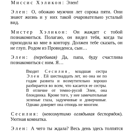
Миссис Хэликон:
Элен!
Элен:
О, обожаю мужчин лет сорока пяти. Они
знают жизнь и у них такой очаровательно усталый
вид.
Мистер Хэликон:
Он жаждет с тобой
познакомиться. Полагаю, он видел тебя, когда ты
приходила ко мне в контору. Должен тебе сказать, он
не глуп. Родом из Провиденса, сын…
Элен:
(перебивая)
Да, папа, буду счастлива
познакомиться с ним. Я…
Входит
Сесилия
, младшая сестра
Элен
. Ей шестнадцать лет, но она не по
годам развита и возмутительно хорошо
разбирается во всем, что касается ее сестры.
В отличие от темно-русой Элен, она
блондинка. Кроме того, у нее замечательные
зеленые глаза, задумчивые и доверчивые.
Однако доверяет она отнюдь не многим.
Сесилия:
(
невозмутимо оглядывая беспорядок
).
Уютная комнатка.
Элен:
А чего ты ждала? Весь день здесь толпятся