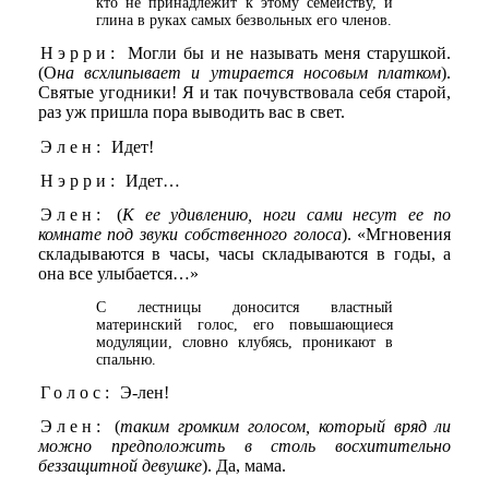
кто не принадлежит к этому семейству, и
глина в руках самых безвольных его членов.
Нэрри:
Могли бы и не называть меня старушкой.
(О
на всхлипывает и утирается носовым платком
).
Святые угодники! Я и так почувствовала себя старой,
раз уж пришла пора выводить вас в свет.
Элен:
Идет!
Нэрри:
Идет…
Элен:
(
К ее удивлению, ноги сами несут ее по
комнате под звуки собственного голоса
). «Мгновения
складываются в часы, часы складываются в годы, а
она все улыбается…»
С лестницы доносится властный
материнский голос, его повышающиеся
модуляции, словно клубясь, проникают в
спальню.
Голос:
Э-лен!
Элен:
(
таким громким голосом, который вряд ли
можно предположить в столь восхитительно
беззащитной девушке
). Да, мама.