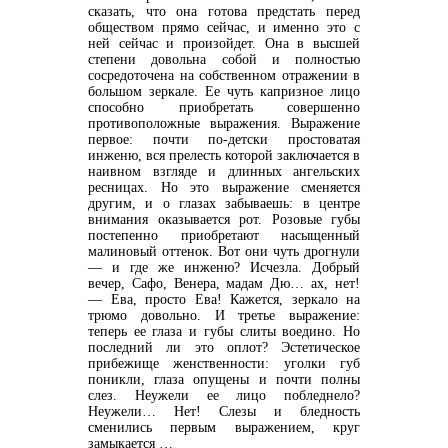
сказать, что она готова предстать перед
обществом прямо сейчас, и именно это с
ней сейчас и произойдет. Она в высшей
степени довольна собой и полностью
сосредоточена на собственном отражении в
большом зеркале. Ее чуть капризное лицо
способно приобретать совершенно
противоположные выражения. Выражение
первое: почти по-детски простоватая
инженю, вся прелесть которой заключается в
наивном взгляде и длинных ангельских
ресницах. Но это выражение сменяется
другим, и о глазах забываешь: в центре
внимания оказывается рот. Розовые губы
постепенно приобретают насыщенный
малиновый оттенок. Вот они чуть дрогнули
— и где же инженю? Исчезла. Добрый
вечер, Сафо, Венера, мадам Дю… ах, нет!
— Ева, просто Ева! Кажется, зеркало на
трюмо довольно. И третье выражение:
теперь ее глаза и губы слиты воедино. Но
последний ли это оплот? Эстетическое
прибежище женственности: уголки губ
поникли, глаза опущены и почти полны
слез. Неужели ее лицо побледнело?
Неужели… Нет! Слезы и бледность
сменились первым выражением, круг
замыкается …