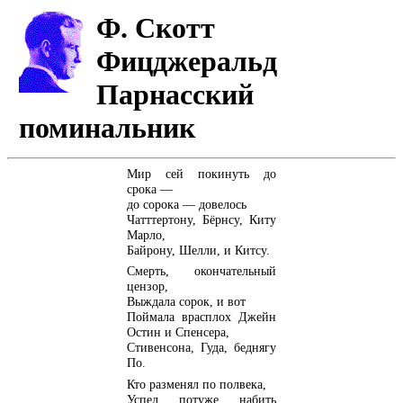
Ф. Скотт
Фицджеральд
Парнасский
поминальник
Мир сей покинуть до
срока —
до сорока — довелось
Чатттертону, Бёрнсу, Киту
Марло,
Байрону, Шелли, и Китсу.
Смерть, окончательный
цензор,
Выждала сорок, и вот
Поймала врасплох Джейн
Остин и Спенсера,
Стивенсона, Гуда, беднягу
По.
Кто разменял по полвека,
Успел потуже набить