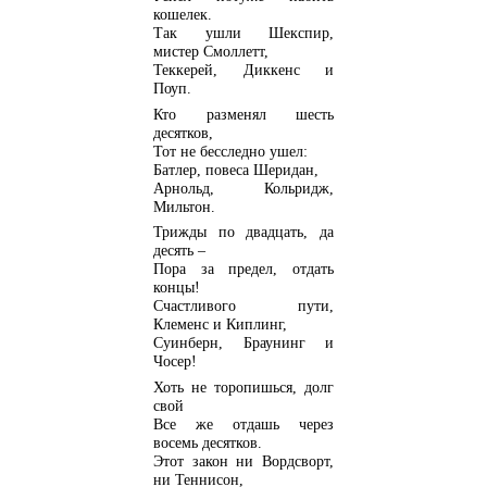
кошелек.
Так ушли Шекспир,
мистер Смоллетт,
Теккерей, Диккенс и
Поуп.
Кто разменял шесть
десятков,
Тот не бесследно ушел:
Батлер, повеса Шеридан,
Арнольд, Кольридж,
Мильтон.
Трижды по двадцать, да
десять –
Пора за предел, отдать
концы!
Счастливого пути,
Клеменс и Киплинг,
Суинберн, Браунинг и
Чосер!
Хоть не торопишься, долг
свой
Все же отдашь через
восемь десятков.
Этот закон ни Вордсворт,
ни Теннисон,