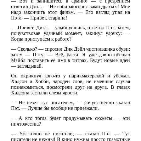
— Вот и запишитесь в армию! — с презрением
ответил Дэйл. — Не собираюсь я с вами драться! Мне
надо закончить этот фильм. — Его взгляд упал на
Пэта. — Привет, старина!
— Привет, Дик! — улыбнувшись, ответил Пэт; затем,
почувствовав удачный момент, закинул удочку: —
Когда приступаем к работе?
— Сколько? — спросил Дик Дэйл чистильщика обуви;
затем — Пэту: — Всё, баста! Я уже давно обещал
Мэйбл поставить её имя в титрах. Будут новые идеи
— заглядывай.
Он окрикнул кого-то у парикмахерской и убежал.
Хадсон и Хобби, чародеи слов, не имевшие случая
познакомиться, посмотрели друг на друга. В глазах
Хадсона застыли слезы ярости.
— Не везет тут писателям, — сочувственно сказал
Пэт. — Лучше бы вообще не приезжали.
— А кто тогда будет придумывать сюжеты — эти
ничтожества?
— Уж точно не писатели, — сказал Пэт. — Тут
писатели не нужны! В кино нужны просто грамотные