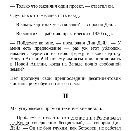
— Только что закончил один проект, — ответил он.
Случилось это месяцев пять назад.
— В каких картинах участвовали? — спросил Дэйл.
— Во многих — работаю практически с 1920 года.
— Пойдемте ко мне, — предложил Дик Дэйл. — У
меня есть предложение — раз уж этот ублюдок,
наконец, вернется на свою ферму, в свою чертову
Новую Англию! И почему им всем приспичило жить
в Новой Англии, когда на Западе полно свободной
земли?
Пэт протянул свой предпоследний десятицентовик
чистильщику обуви и слез со стула.
II
Мы углубляемся прямо в технические детали.
— Проблема в том, что этот
композитор Реджинальд
де Ковен
совершенно бесцветный, — говорил Дик
Дэйл. — Он не был глухим, как Бетховен, не работал