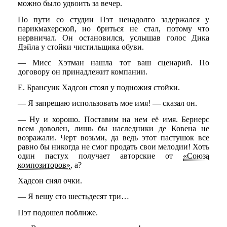
можно было удвоить за вечер.
По пути со студии Пэт ненадолго задержался у
парикмахерской, но бриться не стал, потому что
нервничал. Он остановился, услышав голос Дика
Дэйла у стойки чистильщика обуви.
— Мисс Хэтман нашла тот ваш сценарий. По
договору он принадлежит компании.
E. Брансуик Хадсон стоял у подножия стойки.
— Я запрещаю использовать мое имя! — сказал он.
— Ну и хорошо. Поставим на нем её имя. Бернерс
всем доволен, лишь бы наследники де Ковена не
возражали. Черт возьми, да ведь этот пастушок все
равно бы никогда не смог продать свои мелодии! Хоть
один пастух получает авторские от
«Союза
композиторов»
, а?
Хадсон снял очки.
— Я вешу сто шестьдесят три…
Пэт подошел поближе.