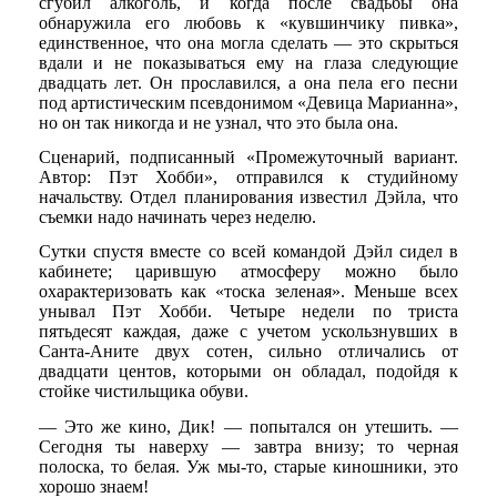
сгубил алкоголь, и когда после свадьбы она
обнаружила его любовь к «кувшинчику пивка»,
единственное, что она могла сделать — это скрыться
вдали и не показываться ему на глаза следующие
двадцать лет. Он прославился, а она пела его песни
под артистическим псевдонимом «Девица Марианна»,
но он так никогда и не узнал, что это была она.
Сценарий, подписанный «Промежуточный вариант.
Автор: Пэт Хобби», отправился к студийному
начальству. Отдел планирования известил Дэйла, что
съемки надо начинать через неделю.
Сутки спустя вместе со всей командой Дэйл сидел в
кабинете; царившую атмосферу можно было
охарактеризовать как «тоска зеленая». Меньше всех
унывал Пэт Хобби. Четыре недели по триста
пятьдесят каждая, даже с учетом ускользнувших в
Санта-Аните двух сотен, сильно отличались от
двадцати центов, которыми он обладал, подойдя к
стойке чистильщика обуви.
— Это же кино, Дик! — попытался он утешить. —
Сегодня ты наверху — завтра внизу; то черная
полоска, то белая. Уж мы-то, старые киношники, это
хорошо знаем!