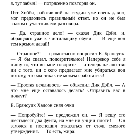
я, тут забыл! — потрясенно повторял он.
Пэт Хобби, работавший на студии уже очень давно,
мог предложить правильный ответ, но он не был
знаком с участниками разговора.
— Да, странное дело! — сказал Дик Дэйл, и,
обращаясь уже к чистильщику обуви: — И еще вон
тем кремом давай!
— Странное?! — громогласно вопросил Е. Брансуик.
— Я бы сказал, подозрительное! Наперекор себе я
пишу то, что вы мне говорите — а теперь начальство
ни с того, ни с сего предлагает мне убираться вон
потому, что мы никак не можем сработаться!
— Простая вежливость, — объяснил Дик Дэйл. — А
что мне еще оставалось делать? Отправить вас в
нокаут?
E. Брансуик Хадсон снял очки.
— Попробуйте! — предложил он. — Я вешу сто
шестьдесят два фунта, на мне ни унции плоти! — Он
замялся и поспешил отказаться от столь смелого
утверждения. — То есть, жира!