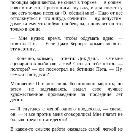
поющим официантом, не сидел в тюрьме — в общем,
совсем ничего! Просто писал музыку, и для сюжета у
нас есть только песенка «О, обещай мне!» Надо от неё
оттолкнуться и что-нибудь сочинить — ну, допустим,
дамочка ему что-нибудь пообещала, а получит он это
только в конце.
— Мне нужно время, чтобы обдумать идею, —
ответил Пэт. — Если Джек Бернерс возьмет меня на
эту картину…
— Конечно, возьмет, — ответил Дик Дэйл. — Отныне
сценаристов выбираю я сам! Сколько тебе платят —
полторы? — он посмотрел на ботинки Пэта. — Ну,
семьсот пятьдесят?
Мгновение Пэт мог лишь беспомощно моргать; но
затем, не задумываясь, выдал свое лучшее
художественное произведение за последние лет
десять.
— Я спутался с женой одного продюсера, — сказал
он, — и все против меня сговорились! Мне платят не
больше трехсот пятидесяти!
В каком-то смысле работа оказалась самой легкой из