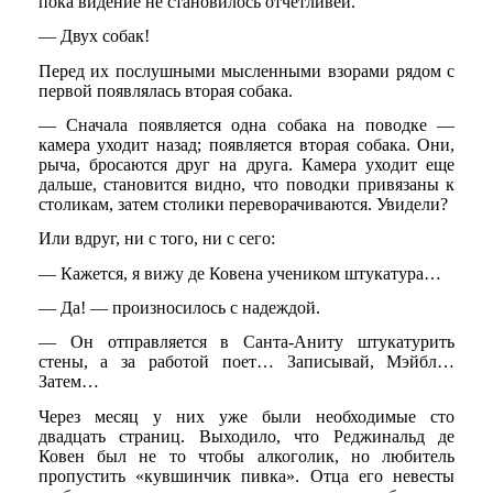
пока видение не становилось отчетливей.
— Двух собак!
Перед их послушными мысленными взорами рядом с
первой появлялась вторая собака.
— Сначала появляется одна собака на поводке —
камера уходит назад; появляется вторая собака. Они,
рыча, бросаются друг на друга. Камера уходит еще
дальше, становится видно, что поводки привязаны к
столикам, затем столики переворачиваются. Увидели?
Или вдруг, ни с того, ни с сего:
— Кажется, я вижу де Ковена учеником штукатура…
— Да! — произносилось с надеждой.
— Он отправляется в Санта-Аниту штукатурить
стены, а за работой поет… Записывай, Мэйбл…
Затем…
Через месяц у них уже были необходимые сто
двадцать страниц. Выходило, что Реджинальд де
Ковен был не то чтобы алкоголик, но любитель
пропустить «кувшинчик пивка». Отца его невесты