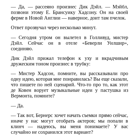
— Да, — рассеяно произнес Дик Дэйл. — Мэйбл,
позвони этому E. Брансуику Хадсону. Он на своей
ферме в Новой Англии — наверное, доит там пчелок.
Ответ прозвучал через несколько минут.
— Сегодня утром он вылетел в Голливуд, мистер
Дэйл. Сейчас он в отеле «Беверли Уилшир»,
соединяю.
Дик Дэйл прижал телефон к уху и вкрадчивым
дружеским тоном произнес в трубку:
— Мистер Хадсон, помните, вы рассказывали про
одну идею, которая мне понравилась? Вы еще сказали,
что пишете по ней сценарий. Что-то про то, как этот
де Ковен ворует музыкальные идеи у пастушка из
Вермонта, помните?
— Да.
— Так вот, Бернерс хочет начать съемки прямо сейчас,
иначе у нас могут отобрать актеров; мы попали в
клинч — надеюсь, вы меня понимаете? У вас
случайно не сохранился этот вариант?