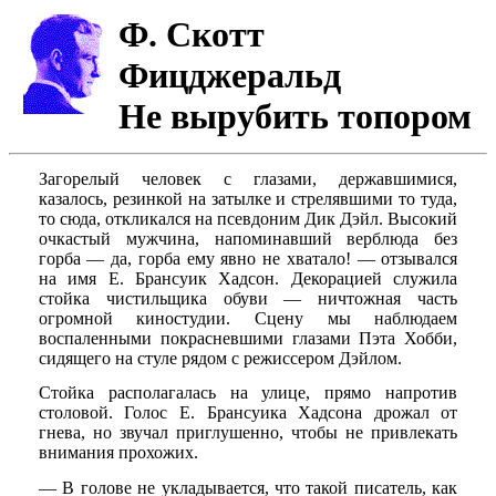
Ф. Скотт
Фицджеральд
Не вырубить топором
Загорелый человек с глазами, державшимися,
казалось, резинкой на затылке и стрелявшими то туда,
то сюда, откликался на псевдоним Дик Дэйл. Высокий
очкастый мужчина, напоминавший верблюда без
горба — да, горба ему явно не хватало! — отзывался
на имя Е. Брансуик Хадсон. Декорацией служила
стойка чистильщика обуви — ничтожная часть
огромной киностудии. Сцену мы наблюдаем
воспаленными покрасневшими глазами Пэта Хобби,
сидящего на стуле рядом с режиссером Дэйлом.
Стойка располагалась на улице, прямо напротив
столовой. Голос Е. Брансуика Хадсона дрожал от
гнева, но звучал приглушенно, чтобы не привлекать
внимания прохожих.
— В голове не укладывается, что такой писатель, как