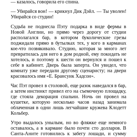
— казалось, говорила его спина.
— Убирайся вон! — крикнул Дик Дэйл. — Ты уволен!
Убирайся со студии!
Судьба не поднесла Пэту подарка в виде фермы в
Новой Англии, но прямо через дорогу от студии
располагался бар, в котором буколические грезы
поджидали прямо в бутылках тех, у кого в карманах
кое-что позвякивало. Студию, которая за много лет
превратилась для него в дом родной, ему покидать не
хотелось, и поэтому к шести он вернулся и пошел к
себе в кабинет. Дверь была заперта. Он увидел, что
комнату уже передали другому сценаристу; на двери
красовалось имя «E. Брансуик Хадсон».
Час Пэт провел в столовой, еще разок наведался в бар,
а затем инстинкт привел его на съемочную площадку,
где стояла декорация спальни. Ночь он провел на
кушетке, которую несколько часов назад занимала
облаченная в одни лишь легчайшие кружева Клодетт
Кольбер.
Утро выдалось унылым, но во фляжке еще немного
оставалось, а в кармане было почти сто долларов. В
Санта-Аните готовились к забегу лошади, и сумму