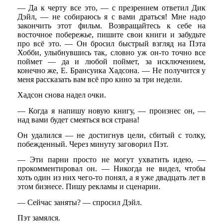
— Да к черту все это, — с презрением ответил Дик
Дэйл, — не собираюсь я с вами драться! Мне надо
закончить этот фильм. Возвращайтесь к себе на
восточное побережье, пишите свои книги и забудьте
про всё это. — Он бросил быстрый взгляд на Пэта
Хобби, улыбнувшись так, словно уж он-то точно все
поймет — да и любой поймет, за исключением,
конечно же, E. Брансуика Хадсона. — Не получится у
меня рассказать вам всё про кино за три недели.
Хадсон снова надел очки.
— Когда я напишу новую книгу, — произнес он, —
над вами будет смеяться вся страна!
Он удалился — не достигнув цели, сбитый с толку,
побежденный. Через минуту заговорил Пэт.
— Эти парни просто не могут ухватить идею, —
прокомментировал он. — Никогда не видел, чтобы
хоть один из них чего-то понял, а я уже двадцать лет в
этом бизнесе. Пишу рекламы и сценарии.
— Сейчас заняты? — спросил Дэйл.
Пэт замялся.