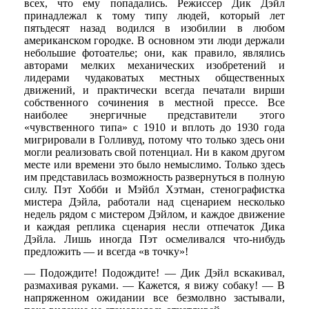
всех, что ему попадались. Режиссер Дик Дэйл
принадлежал к тому типу людей, который лет
пятьдесят назад водился в изобилии в любом
американском городке. В основном эти люди держали
небольшие фотоателье; они, как правило, являлись
авторами мелких механических изобретений и
лидерами чудаковатых местных общественных
движений, и практически всегда печатали вирши
собственного сочинения в местной прессе. Все
наиболее энергичные представители этого
«чувственного типа» с 1910 и вплоть до 1930 года
мигрировали в Голливуд, потому что только здесь они
могли реализовать свой потенциал. Ни в каком другом
месте или времени это было немыслимо. Только здесь
им представилась возможность развернуться в полную
силу. Пэт Хобби и Мэйбл Хэтман, стенографистка
мистера Дэйла, работали над сценарием несколько
недель рядом с мистером Дэйлом, и каждое движение
и каждая реплика сценария несли отпечаток Дика
Дэйла. Лишь иногда Пэт осмеливался что-нибудь
предложить — и всегда «в точку»!
— Подождите! Подождите! — Дик Дэйл вскакивал,
размахивая руками. — Кажется, я вижу собаку! — В
напряженном ожидании все безмолвно застывали,