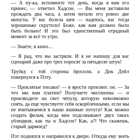
— А ну-ка, вспомните тот день, когда я вам его
принес, — ответил Хадсон. — Вы меня заставили
прождать два часа, а затем читали его ровно две
минуты. У вас болела шея — надеюсь, вас тогда
хорошенько скрутило! Боже, как вам должно было
быть больно! И это был единственный отрадный
момент за всё то утро.
— Знаете, в кино…
— Я рад, что вы застряли. И я не напишу для вас
сценарий даже про трех поросят за пятьдесят штук!
Трубку с той стороны бросили, а Дик Дэйл
повернулся к Пэту.
— Проклятые писаки! — в ярости произнес он. — За
что мы вам платим? Получаете миллионы — и
производите на свет чепуху, которую невозможно
снять, да еще чувствуете себя оскорбленными, если мы
не вчитываемся в ваши вшивые потуги! Как можно
создать фильм, когда мне подсовывают двух таких
ублюдков, как ты и Хадсон? Как, а?! Что скажешь,
старый дармоед?
Пэт поднялся и направился к двери. Откуда ему знать