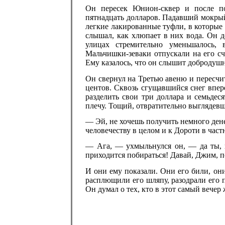
Он пересек Юнион-cквер и после по
пятнадцать долларов. Падавший мокрый
легкие лакированные туфли, в которые
слышал, как хлюпает в них вода. Он д
улицах стремительно уменьшалось, 
Мальчишки-зеваки отпускали на его сч
Ему казалось, что он слышит добродуш
Он свернул на Третью авеню и пересчит
центов. Сквозь сгущавшийся снег впер
разделить свои три доллара и семьде
плечу. Тощий, отвратительно выглядевш
— Эй, не хочешь получить немного ден
человечеству в целом и к Дороти в част
— Ага, — ухмыльнулся он, — да ты, ка
приходится побираться! Давай, Джим, п
И они ему показали. Они его били, он
расплющили его шляпу, разодрали его па
Он думал о тех, кто в этот самый вечер