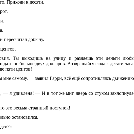
го. Приходи к десяти.
рот.
и.
а.
 и пересчитал добычу.
 центов.
ловия. Ты выходишь на улицу и раздаешь эти деньги люб
дать не больше двух долларов. Возвращайся сюда к десяти часа
ше пяти центов!
ы мне самому, — заявил Гарри, всё ещё сопротивляясь движению
 — я удивлена! — И в тот же миг дверь со стуком захлопнула
о это весьма странный поступок!
ельно остановился.
идти?»