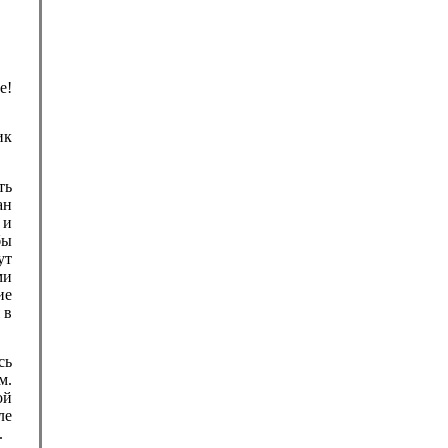
е!
ик
ть
ан
 и
бы
ут
ми
ие
 в
сь
м.
ой
ле
.