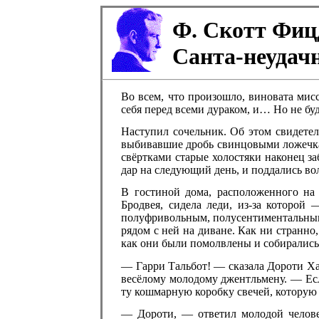
Ф. Скотт Фиц
Санта-неудач
Во всем, что произошло, виновата мис
себя перед всеми дураком, и… Но не буд
Наступил сочельник. Об этом свидете
выбивавшие дробь свинцовыми ложечк
свёртками старые холостяки наконец за
дар на следующий день, и поддались в
В гостиной дома, расположенного на 
Бродвея, сидела леди, из-за которой
полуфривольным, полусентиментальным
рядом с ней на диване. Как ни странно
как они были помолвлены и собирались
— Гарри Тальбот! — сказала Дороти Ха
весёлому молодому джентльмену. — Есл
ту кошмарную коробку свечей, которую 
— Дороти, — ответил молодой челове