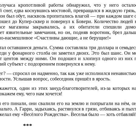
лучаса кропотливой работы обнаружил, что у него остало
 снег, едва коснувшись мостовой, превращался в жидкую грязь,
 он был обут, насквозь пропитались влагой — при каждом шаге 
ошел до Купер-сквер и повернул к Бовери. Количество людей 
все магазины закрывались, а их обитатели спешили домо
ет язвительные замечания, но он, подняв воротник, брел дальш
но-насмешливое «Счастливы дающие, а не берущие!»
ал оставшиеся деньги. Сумма составляла три доллара и семьдес
еди у фонарного столба он заметил двоих. Это был шанс. Он м
сят центов между ними. Он подошел и хлопнул одного из них 
ий субъект с подозрением повернулся к нему.
ег? — спросил он надменно, так как уже исполнился ненавистью
ности. Услышав вопрос, собеседник пришёл в ярость.
жется, один из этих зануд-благотворителей, из-за которых н
окажем ему, чего нам хочется!
и его пинали, они свалили его на землю и попрыгали на нём, о
льто. А Гарри, задыхаясь, растянулся в грязи, отбиваясь и пыхт
 желал ему «Весёлого Рождества». Веселья было — хоть отбавляй
***