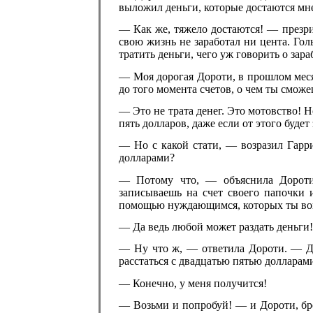
выложил деньги, которые достаются мне
— Как же, тяжело достаются! — презри
свою жизнь не заработал ни цента. Гол
тратить деньги, чего уж говорить о зара
— Моя дорогая Дороти, в прошлом меся
до того момента счетов, о чем ты сможе
— Это не трата денег. Это мотовство! Н
пять долларов, даже если от этого будет
— Но с какой стати, — возразил Гарр
долларами?
— Потому что, — объяснила Дороти,
записываешь на счет своего папочки 
помощью нуждающимся, которых ты вов
— Да ведь любой может раздать деньги!
— Ну что ж, — ответила Дороти. — Да
расстаться с двадцатью пятью долларами
— Конечно, у меня получится!
— Возьми и попробуй! — и Дороти, бро