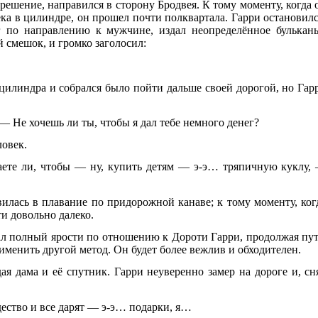
решение, направился в сторону Бродвея. К тому моменту, когда 
ка в цилиндре, он прошел почти полквартала. Гарри остановилс
г по направлению к мужчине, издал неопределённое булькань
 смешок, и громко заголосил:
цилиндра и собрался было пойти дальше своей дорогой, но Гар
 Не хочешь ли ты, чтобы я дал тебе немного денег?
овек.
аете ли, чтобы — ну, купить детям — э-э… тряпичную куклу,
лась в плавание по придорожной канаве; к тому моменту, ког
ти довольно далеко.
л полный ярости по отношению к Дороти Гарри, продолжая пут
менить другой метод. Он будет более вежлив и обходителен.
ая дама и её спутник. Гарри неуверенно замер на дороге и, сн
дество и все дарят — э-э… подарки, я…