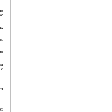
сю
же
ых
ть
ью
ты
 с
ся
их