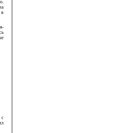
о.
на
 в
я-
сь
ые
 с
ил