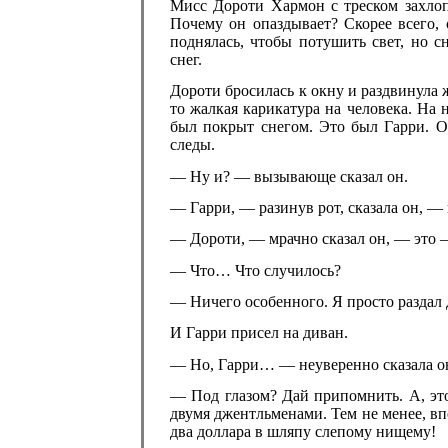
Мисс Дороти Хармон с треском захлоп
Почему он опаздывает? Скорее всего,
поднялась, чтобы потушить свет, но 
снег.
Дороти бросилась к окну и раздвинула 
то жалкая карикатура на человека. На 
был покрыт снегом. Это был Гарри. О
следы.
— Ну и? — вызывающе сказал он.
— Гарри, — разинув рот, сказала он, —
— Дороти, — мрачно сказал он, — это 
— Что… Что случилось?
— Ничего особенного. Я просто раздал 
И Гарри присел на диван.
— Но, Гарри… — неуверенно сказала он
— Под глазом? Дай припомнить. А, это
двумя джентльменами. Тем не менее, вп
два доллара в шляпу слепому нищему!