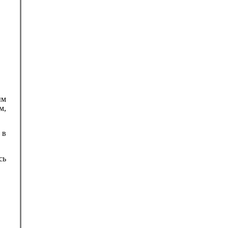
ым
м,
 в
сь