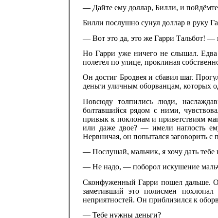
— Дайте ему доллар, Билли, и пойдёмте
Билли послушно сунул доллар в руку Га
— Вот это да, это же Гарри Тальбот! —
Но Гарри уже ничего не слышал. Едва 
полетел по улице, проклиная собственно
Он достиг Бродвея и сбавил шаг. Прогу
деньги уличным оборванцам, которых од
Повсюду толпились люди, наслаждав
болтавшийся рядом с ними, чувствова
привык к поклонам и приветствиям маг
или даже двое? — имели наглость ему
Нервничая, он попытался заговорить с
— Послушай, мальчик, я хочу дать тебе 
— Не надо, — поборол искушение маль
Сконфуженный Гарри пошел дальше. Он
заметивший это полисмен похлопал 
неприятностей. Он приблизился к обор
— Тебе нужны деньги?