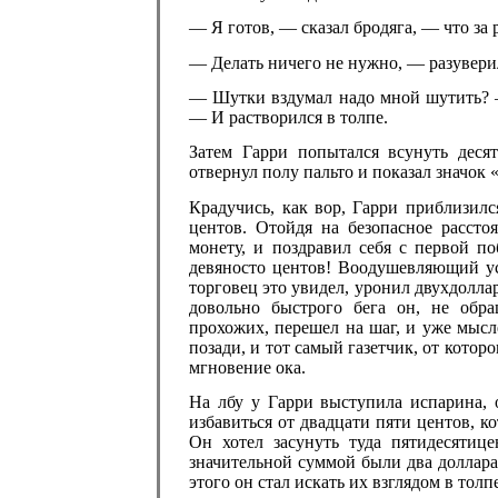
— Я готов, — сказал бродяга, — что за 
— Делать ничего не нужно, — разуверил
— Шутки вздумал надо мной шутить? 
— И растворился в толпе.
Затем Гарри попытался всунуть деся
отвернул полу пальто и показал значок 
Крадучись, как вор, Гарри приблизилс
центов. Отойдя на безопасное рассто
монету, и поздравил себя с первой по
девяносто центов! Воодушевляющий усп
торговец это увидел, уронил двухдолла
довольно быстрого бега он, не обр
прохожих, перешел на шаг, и уже мысл
позади, и тот самый газетчик, от которо
мгновение ока.
На лбу у Гарри выступила испарина, 
избавиться от двадцати пяти центов, 
Он хотел засунуть туда пятидесятиц
значительной суммой были два доллара
этого он стал искать их взглядом в тол