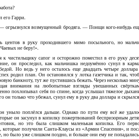
работа?
 его Гарри.
— огрызнулся возмущенный бродяга. — Поищи кого-нибудь ещ
ть центов в руку проходившего мимо посыльного, но мальч
«Чаевых не беру!».
я к чистильщику сапог и осторожно поместил в его руку деся
яние, он проследил, как мальчишка недоумённо сунул в карм
бедой. Но ведь у него осталось еще двадцать четыре доллара
ех родил план. Он остановился у лотка газетчика и так, что
ровую банкноту, тут же пустившись бежать. Через несколько мин
ащая внимания на любопытные взгляды увешанных свёртка
енно похлопывал себя по спине, когда услышал тяжелое дыхан
го он только что убежал, сунул ему в руку два доллара и скрылся
он уныло поплёлся дальше. Однако по пути ему всё же удало
которые он засунул в копилку пожертвований беспризорным детя
ентовик, но это была слишком маленькая копилка. Его перв
, которые получили Санта-Клаусы из «Армии Спасения», и пос
пе, но было уже слишком поздно, и больше они ему не попадались