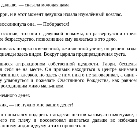
 дальше, — сказала молодая дама.
рри, и в этот момент девушка издала изумлённый возглас.
 воскликнула она. — Побирается!
осознав, что они с девушкой знакомы, он развернулся и стрел
е безрассудство, позволившее ему ввязаться в это дело.
ливаясь по ярко освещенной, оживленной улице, он решил разда
нажды здесь видел. Вокруг царила предпраздничная суета.
шиеся аттракционом собственной щедрости. Гарри, бесцель
л себя не на месте. Он привык находиться в центре внимани
азинных клерков, но здесь с ним никто не заговаривал, а один
 улыбнуться и пожелать Счастливого Рождества, как равном
 проходившим мимо мальчиком.
немного денег.
чик, — не нужно мне ваших денег!
 попытался подарить пятьдесят центов какому-то пьянчужке, 
его по плечу и посоветовал двигаться дальше во избежан
ванному индивидууму и тихо прошептал: