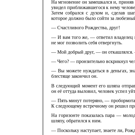
На мгновение он замешкался и, приняв 
увидел приближавшегося к нему челове
Затем собрался с духом и, сделав ша
которое должно было сойти за любезный
— Счастливого Рождества, друг!
— И вам того же, — ответил владелец 
не мог позволить себя отвергнуть.
— Мой добрый друг, — он откашлялся. —
— Чего? — пронзительно вскрикнул чел
— Вы можете нуждаться в деньгах, зн
блестяще закончил он.
В следующий момент его шляпа отправи
он её оттуда выловил, человек успел уй
— Пять минут потеряно, — пробормота
К следующему встречному он решил при
На горизонте показалась пара — молод
шляпу, обратился к ним.
— Поскольку наступает, знаете ли, Рож