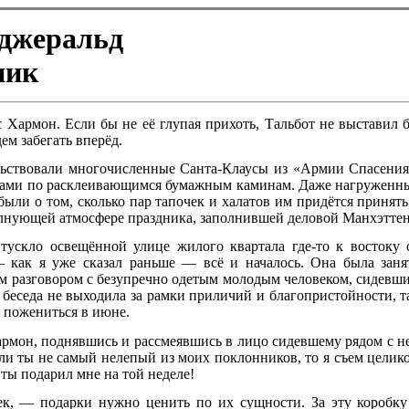
джеральд
ник
с Хармон. Если бы не её глупая прихоть, Тальбот не выставил 
ем забегать вперёд.
льствовали многочисленные Санта-Клаусы из «Армии Спасения
ами по расклеивающимся бумажным каминам. Даже нагруженн
были о том, сколько пар тапочек и халатов им придётся принять
олнующей атмосфере праздника, заполнившей деловой Манхэттен
тускло освещённой улице жилого квартала где-то к востоку 
 — как я уже сказал раньше — всё и началось. Она была заня
 разговором с безупречно одетым молодым человеком, сидевш
, беседа не выходила за рамки приличий и благопристойности, т
 пожениться в июне.
рмон, поднявшись и рассмеявшись в лицо сидевшему рядом с н
и ты не самый нелепый из моих поклонников, то я съем целик
ты подарил мне на той неделе!
к, — подарки нужно ценить по их сущности. За эту коробку