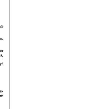
ой
ть
но
я,
 —
у!
но
ие