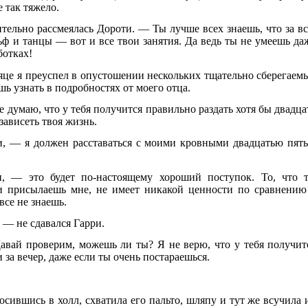
 так тяжело.
тельно рассмеялась Дороти. — Ты лучше всех знаешь, что за в
ьф и танцы — вот и все твои занятия. Да ведь ты не умеешь да
ботках!
це я преуспел в опустошении нескольких тщательно сберегаем
шь узнать в подробностях от моего отца.
е думаю, что у тебя получится правильно раздать хотя бы двадца
 зависеть твоя жизнь.
и, — я должен расставаться с моими кровными двадцатью пят
 — это будет по-настоящему хороший поступок. То, что 
и присылаешь мне, не имеет никакой ценности по сравнению
се не знаешь.
 — не сдавался Гарри.
вай проверим, можешь ли ты? Я не верю, что у тебя получит
 за вечер, даже если ты очень постараешься.
сившись в холл, схватила его пальто, шляпу и тут же всучила 