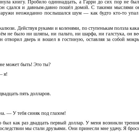
нула книгу. Пробило одиннадцать, а Гарри до сих пор не был
 он сдался и давным-давно пошёл домой. С такими мыслями о
снаружи неожиданно послышался шум — как будто кто-то упал
жалюзи. Действуя руками и коленями, по ступенькам ползла кака
нём не было ни шляпы, ни пальто, ни шарфа, ни галстука, он ве
н отворил дверь и вошел в гостиную, оставляя за собой мокр
 не может быть! Это ты?
— я!
двадцать пять долларов.
а. — У тебя синяк под глазом!
 был как раз двадцать первый доллар. У меня возникли трения
оследствии мы стали друзьями. Они принесли мне удачу. Я брос