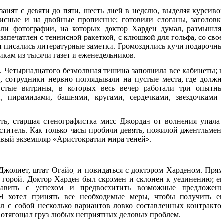
анят с девяти до пяти, шесть дней в неделю, выделяя курсиво
исные и на двойные прописные; готовили слоганы, заголовк
али фотографии, на которых доктор Харден думал, размышля
запечатлен с теннисной ракеткой, с клюшкой для гольфа, со сво
и писались литературные заметки. Громоздились кучи подарочн
икам из тысячи газет и еженедельников.
. Четырнадцатого безмолвная тишина заполнила все кабинеты; 
а, сотрудники нервно поглядывали на пустые места, где долж
устые витрины, в которых весь вечер работали три опытн
, пирамидами, башнями, кругами, сердечками, звездочками
ять, старшая стенографистка мисс Джордан от волнения упала
еститель. Как только часы пробили девять, пожилой джентльмен
вый экземпляр «Аристократии мира теней».
 Джолиет, штат Огайо, и повидаться с доктором Харденом. Пря
 горой. Доктор Харден был скромен и склонен к уединению; е
равить с успехом и предвосхитить возможные предложен
 Я хотел принять все необходимые меры, чтобы получить е
л с собой несколько вариантов ловко составленных контракто
е отягощал груз любых неприятных деловых проблем.