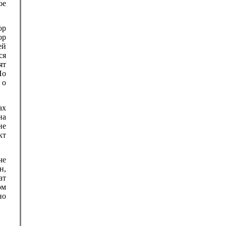
ое
ор
ор
ей
ся
ят
Но
 о
ах
на
не
кт
че
н,
ат
ом
но