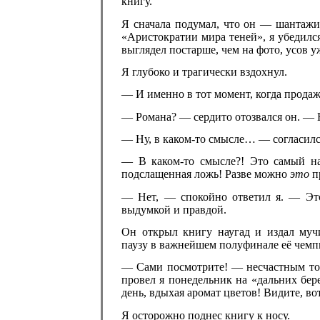
книгу.
Я сначала подумал, что он — шантажис
«Аристократии мира теней», я убедился
выглядел постарше, чем на фото, усов у
Я глубоко и трагически вздохнул.
— И именно в тот момент, когда продаж
— Романа? — сердито отозвался он. — Н
— Ну, в каком-то смысле… — согласилс
— В каком-то смысле?! Это самый 
подслащенная ложь! Разве можно
это
п
— Нет, — спокойно ответил я. — Это 
выдумкой и правдой.
Он открыл книгу наугад и издал муч
паузу в важнейшем полуфинале её чемп
— Сами посмотрите! — несчастным тон
провел я понедельник на «дальних бер
день, вдыхая аромат цветов! Видите, во
Я осторожно поднес книгу к носу.