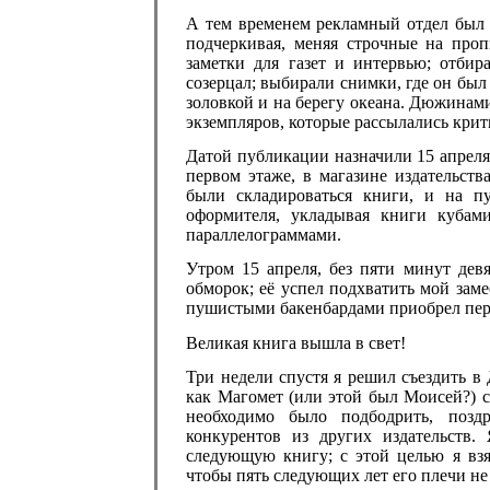
А тем временем рекламный отдел был з
подчеркивая, меняя строчные на проп
заметки для газет и интервью; отбир
созерцал; выбирали снимки, где он был 
золовкой и на берегу океана. Дюжинам
экземпляров, которые рассылались крит
Датой публикации назначили 15 апреля
первом этаже, в магазине издательств
были складироваться книги, и на п
оформителя, укладывая книги кубами
параллелограммами.
Утром 15 апреля, без пяти минут дев
обморок; её успел подхватить мой зам
пушистыми бакенбардами приобрел пер
Великая книга вышла в свет!
Три недели спустя я решил съездить в
как Магомет (или этой был Моисей?) с
необходимо было подбодрить, позд
конкурентов из других издательств.
следующую книгу; с этой целью я взя
чтобы пять следующих лет его плечи н