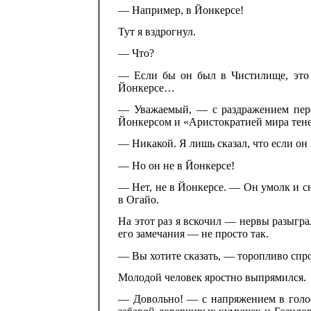
— Например, в Йонкерсе!
Тут я вздрогнул.
— Что?
— Если бы он был в Чистилище, это 
Йонкерсе…
— Уважаемый, — с раздражением переб
Йонкерсом и «Аристократией мира тен
— Никакой. Я лишь сказал, что если о
— Но он не в Йонкерсе!
— Нет, не в Йонкерсе. — Он умолк и с
в Огайо.
На этот раз я вскочил — нервы разыграл
его замечания — не просто так.
— Вы хотите сказать, — торопливо спр
Молодой человек яростно выпрямился.
— Довольно! — с напряжением в голос