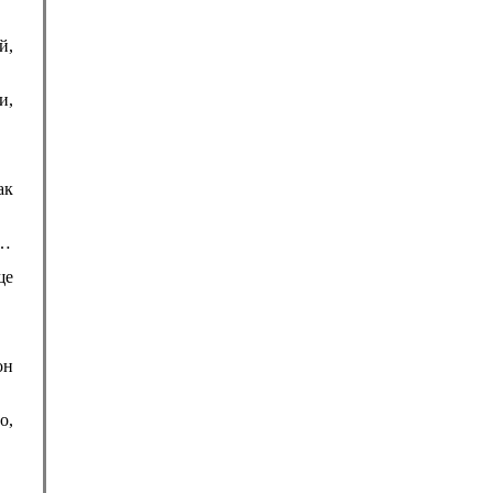
й,
и,
ак
е…
ще
он
о,