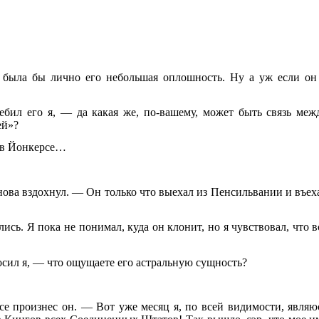
была бы лично его небольшая оплошность. Ну а уж если он
ил его я, — да какая же, по-вашему, может быть связь меж
ей»?
н в Йонкерсе…
нова вздохнул. — Он только что выехал из Пенсильвании и въех
ись. Я пока не понимал, куда он клонит, но я чувствовал, что в
осил я, — что ощущаете его астральную сущность?
е произнес он. — Вот уже месяц я, по всей видимости, являю