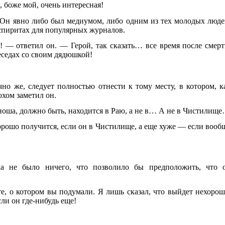
 боже мой, очень интересная!
 Он явно либо был медиумом, либо одним из тех молодых люде
спиритах для популярных журналов.
— ответил он. — Герой, так сказать… все время после смерт
еседах со своим дядюшкой!
но же, следует полностью отнести к тому месту, в котором, к
охом заметил он.
оша, должно быть, находится в Раю, а не в… А не в Чистилищ
рошо получится, если он в Чистилище, а еще хуже — если вооб
а не было ничего, что позволило бы предположить, что 
те, о котором вы подумали. Я лишь сказал, что выйдет нехорош
сли он где-нибудь еще!