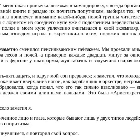
 меня такая привычка: выезжая в командировку, я всегда бросаю
авной книги и раздаю их почитать попутчикам, выбирая тех, ч
нига привлечет внимание какой-нибудь новой группы читателе
и с лорнетом из соседнего купе уже с подозрением перелистыва
 полки в моем купе увлеченно вчитывался в свой экземпляр,
ым взглядом играла в «крестики-нолики», положив листок 
езаметно сменился пенсильванским пейзажем. Мы проехали ми
ва лесов и полей, а примерно каждые двадцать минут за окн
й в фургоне у платформы, жуя табачок и задумчиво озирая ок
ь-пятнадцать, и вдруг мой сон прервался; я заметил, что молод
покачивает вверх-вниз ногой, как барабанщик в оркестре, негром
радовался, когда понял, что его так сильно взволновало — е
ко держал своими длинными пальцами. Это была «Аристократ
ело заметил я.
нченное лицо и глаза, которые бывают лишь у двух типов людей:
тив спиритизма.
чнувшимся, я повторил свой вопрос.