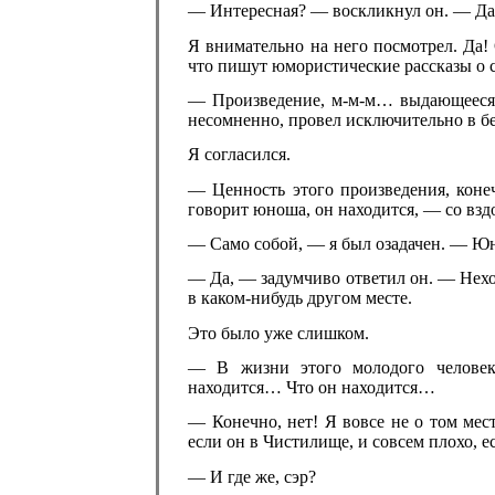
— Интересная? — воскликнул он. — Да,
Я внимательно на него посмотрел. Да!
что пишут юмористические рассказы о 
— Произведение, м-м-м… выдающееся! 
несомненно, провел исключительно в б
Я согласился.
— Ценность этого произведения, конеч
говорит юноша, он находится, — со взд
— Само собой, — я был озадачен. — Юн
— Да, — задумчиво ответил он. — Нехо
в каком-нибудь другом месте.
Это было уже слишком.
— В жизни этого молодого человек
находится… Что он находится…
— Конечно, нет! Я вовсе не о том мес
если он в Чистилище, и совсем плохо, е
— И где же, сэр?