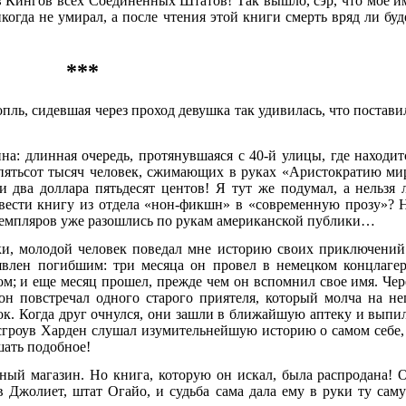
 Кингов всех Соединенных Штатов! Так вышло, сэр, что мое и
когда не умирал, а после чтения этой книги смерть вряд ли буд
***
ль, сидевшая через проход девушка так удивилась, что постави
на: длинная очередь, протянувшаяся с 40-й улицы, где находит
; пятьсот тысяч человек, сжимающих в руках «Аристократию ми
и два доллара пятьдесят центов! Я тут же подумал, а нельзя 
евести книгу из отдела «нон-фикшн» в «современную прозу»? 
земпляров уже разошлись по рукам американской публики…
руки, молодой человек поведал мне историю своих приключений
явлен погибшим: три месяца он провел в немецком концлагер
ом; и еще месяц прошел, прежде чем он вспомнил свое имя. Чер
н повстречал одного старого приятеля, который молча на не
рок. Когда друг очнулся, они зашли в ближайшую аптеку и выпи
сгроув Харден слушал изумительнейшую историю о самом себе,
шать подобное!
ный магазин. Но книга, которую он искал, была распродана! 
в Джолиет, штат Огайо, и судьба сама дала ему в руки ту сам