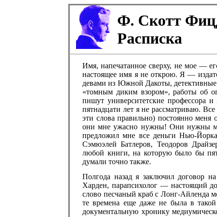
Ф. Скотт Фиц
Расписка
Имя, напечатанное сверху, не мое — ег
настоящее имя я не открою. Я — изда
девами из Южной Дакоты, детективные 
«томным диким взором», работы об оп
пишут университетские профессора и 
пятнадцати лет я не рассматриваю. Вс
эти слова правильно) постоянно меня 
они мне ужасно нужны! Они нужны мо
предложил мне все деньги Нью-Йорка,
Сэмюэлей Батлеров, Теодоров Драйз
любой книги, на которую было бы пят
думали точно также.
Полгода назад я заключил договор на
Харден, парапсихолог — настоящий до
слово песчаный краб с Лонг-Айленда м
те времена еще даже не была в такой
документальную хронику медиумическо