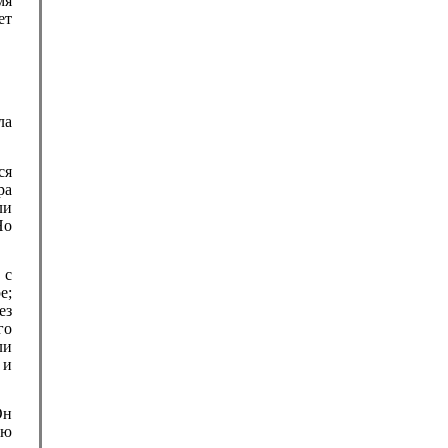
мя
ет
ла
ся
ра
ли
Но
 с
е;
ез
го
ли
 и
Он
ую