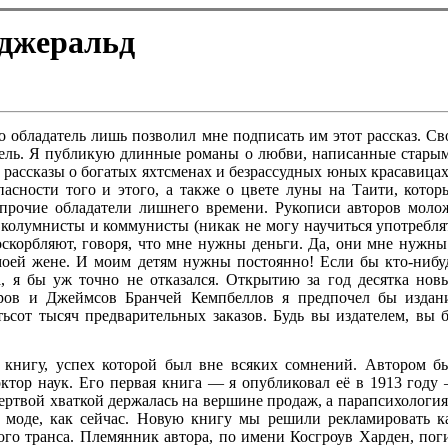
джеральд
о обладатель лишь позволил мне подписать им этот рассказ. Св
тель. Я публикую длинные романы о любви, написанные стары
рассказы о богатых яхтсменах и безрассудных юных красавицах
асности того и этого, а также о цвете луны на Таити, котор
прочие обладатели лишнего времени. Рукописи авторов моло
е колумнисты и коммунисты (никак не могу научиться употребля
оскорбляют, говоря, что мне нужны деньги. Да, они мне нужны
ей жене. И моим детям нужны постоянно! Если бы кто-нибу
 я бы уж точно не отказался. Открытию за год десятка нов
еров и Джеймсов Бранчей Кемпбеллов я предпочел бы издан
ьсот тысяч предварительных заказов. Будь вы издателем, вы 
 книгу, успех которой был вне всяких сомнений. Автором б
ктор наук. Его первая книга — я опубликовал её в 1913 году
ертвой хваткой держалась на вершине продаж, а парапсихология
 моде, как сейчас. Новую книгу мы решили рекламировать к
го транса. Племянник автора, по имени Косгроув Харден, пог