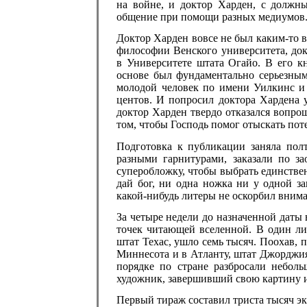
на войне, и доктор Харден, с должн
общение при помощи разных медиумов
Доктор Харден вовсе не был каким-то 
философии Венского университета, до
в Университете штата Огайо. В его кн
основе был фундаментально серьезным
молодой человек по имени Уилкинс и 
центов. И попросил доктора Хардена у
доктор Харден твердо отказался вопрош
том, чтобы Господь помог отыскать пот
Подготовка к публикации заняла полт
разными гарнитурами, заказали по 
суперобложку, чтобы выбрать единстве
дай бог, ни одна ножка ни у одной за
какой-нибудь литеры не оскорбил вним
За четыре недели до назначенной даты
точек читающей вселенной. В один ли
штат Техас, ушло семь тысяч. Поохав, п
Миннесота и в Атланту, штат Джорджия
порядке по стране разбросали неболь
художник, завершивший свою картину из
Первый тираж составил триста тысяч э