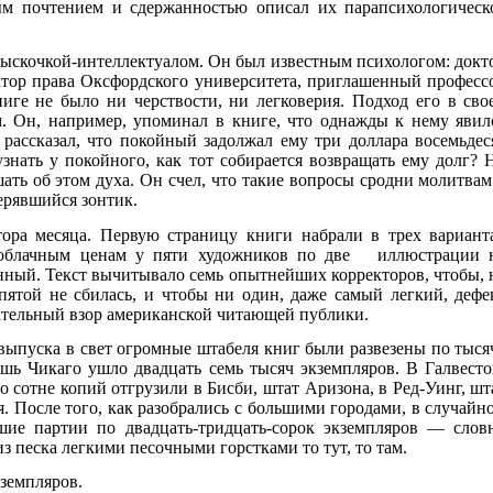
ым почтением и сдержанностью описал их парапсихологическ
.
выскочкой-интеллектуалом. Он был известным психологом: докт
ктор права Оксфордского университета, приглашенный професс
иге не было ни черствости, ни легковерия. Подход его в сво
. Он, например, упоминал в книге, что однажды к нему явил
рассказал, что покойный задолжал ему три доллара восемьдес
знать у покойного, как тот собирается возвращать ему долг? 
ать об этом духа. Он счел, что такие вопросы сродни молитвам
ерявшийся зонтик.
ора месяца. Первую страницу книги набрали в трех вариант
заоблачным ценам у пяти художников по две иллюстрации 
нный. Текст вычитывало семь опытнейших корректоров, чтобы, 
пятой не сбилась, и чтобы ни один, даже самый легкий, дефе
ательный взор американской читающей публики.
 выпуска в свет огромные штабеля книг были развезены по тыся
шь Чикаго ушло двадцать семь тысяч экземпляров. В Галвесто
о сотне копий отгрузили в Бисби, штат Аризона, в Ред-Уинг, шт
. После того, как разобрались с большими городами, в случайн
шие партии по двадцать-тридцать-сорок экземпляров — слов
 песка легкими песочными горстками то тут, то там.
кземпляров.