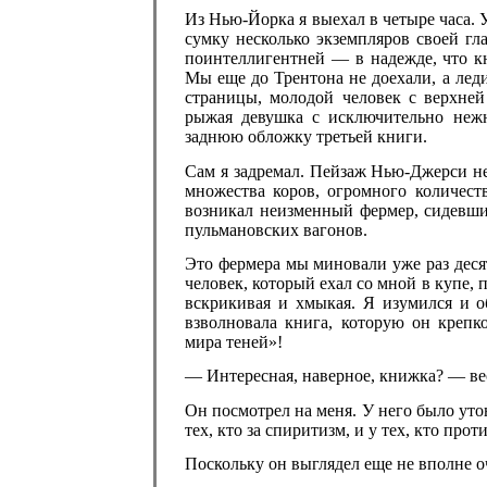
Из Нью-Йорка я выехал в четыре часа. У
сумку несколько экземпляров своей гл
поинтеллигентней — в надежде, что к
Мы еще до Трентона не доехали, а лед
страницы, молодой человек с верхней
рыжая девушка с исключительно нежн
заднюю обложку третьей книги.
Сам я задремал. Пейзаж Нью-Джерси н
множества коров, огромного количест
возникал неизменный фермер, сидевши
пульмановских вагонов.
Это фермера мы миновали уже раз десят
человек, который ехал со мной в купе, 
вскрикивая и хмыкая. Я изумился и об
взволновала книга, которую он креп
мира теней»!
— Интересная, наверное, книжка? — вес
Он посмотрел на меня. У него было уто
тех, кто за спиритизм, и у тех, кто про
Поскольку он выглядел еще не вполне о