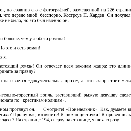
т, но сравнив его с фотографией, размещенной на 226 страни
, что передо мной, бесспорно, Косгроув П. Харден. Он похудел
же не было, но это был именно он.
и больше, чем у любого романа!
о это и есть роман!
я я.
настоящий
роман
! Он отвечает всем законам жанра: это длинн
ринять за правду?
называется «документальная проза», а этот жанр стоит меж
ительно-горестный вопль, заставивший рыжую девушку сдела
ионата по «крестикам-ноликам».
ом протянул он. — Смотрите! «Понедельник». Как, думаете в
егах»? Прошу вас, взгляните! Я нюхал цветочки! Я провел цел
т здесь? На странице 194, сверху на странице, я нюхаю розу…