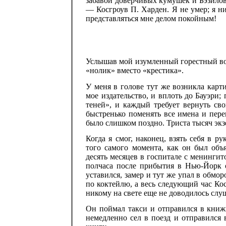
забавой доверчивых кумушек и Бэзилов
— Косгроув П. Харден. Я не умер; я ни
представляться мне делом покойным!
Услышав мой изумленный горестный воп
«нолик» вместо «крестика».
У меня в голове тут же возникла карти
мое издательство, и вплоть до Бауэри
теней», и каждый требует вернуть сво
быстренько поменять все имена и пер
было слишком поздно. Триста тысяч эк
Когда я смог, наконец, взять себя в 
того самого момента, как он был объ
десять месяцев в госпитале с менингит
полчаса после прибытия в Нью-Йорк о
уставился, замер и тут же упал в обмо
по коктейлю, а весь следующий час Ко
никому на свете еще не доводилось слу
Он поймал такси и отправился в книж
немедленно сел в поезд и отправился 