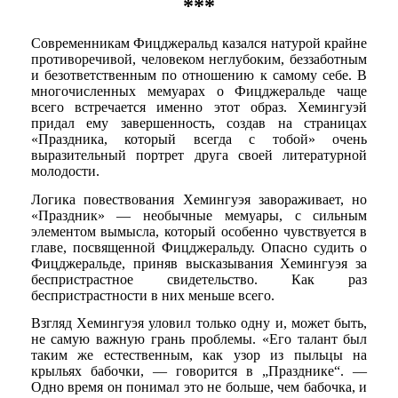
***
Современникам Фицджеральд казался натурой крайне
противоречивой, человеком неглубоким, беззаботным
и безответственным по отношению к самому себе. В
многочисленных мемуарах о Фицджеральде чаще
всего встречается именно этот образ. Хемингуэй
придал ему завершенность, создав на страницах
«Праздника, который всегда с тобой» очень
выразительный портрет друга своей литературной
молодости.
Логика повествования Хемингуэя завораживает, но
«Праздник» — необычные мемуары, с сильным
элементом вымысла, который особенно чувствуется в
главе, посвященной Фицджеральду. Опасно судить о
Фицджеральде, приняв высказывания Хемингуэя за
беспристрастное свидетельство. Как раз
беспристрастности в них меньше всего.
Взгляд Хемингуэя уловил только одну и, может быть,
не самую важную грань проблемы. «Его талант был
таким же естественным, как узор из пыльцы на
крыльях бабочки, — говорится в „Празднике“. —
Одно время он понимал это не больше, чем бабочка, и