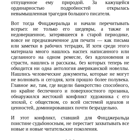
отпущенное ему природой. За кажущейся
ординарностью подробностей открылась
невымышленная трагедия большого писателя.
Вот тогда Фицджеральда и начали перечитывать
всерьез: не только его шедевры, а также и
недовершеиное, затерявшееся в старой периодике,
вовсе не предназначенное для печати — как письма
или заметки в рабочих тетрадях, И хотя среди этого
материала много нашлось наспех написанного или
сделанного на одном ремесле, без вдохновения и
страсти, нашлись и рассказы, без которых теперь не
обходится ни одна антология американской новеллы.
Нашлись человеческие документы, которые не могут
не волновать и сегодня, хотя прошло более полувека.
Главное же, там, где видели банкротство способного,
но крайне беспечного и поверхностного прозаика,
обнаружился жестокий конфликт художника с его
эпохой, с обществом, со всей системой идеалов и
ценностей, доминировавших почти безраздельно.
И этот конфликт, ставший для Фицджеральда
поистине судьбоносным, не перестает захватывать все
новые и новые читательские поколения.