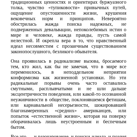
традиционных ценностях и ориентирах буржуазного
толка, чувство «тупиковости» привычных путей,
ощущение опустошенности жизни, крушения
вековечных норм и принципов. Невероятно
обострилась жажда поиска надежных, не
подверженных девальвации, непоколебимых истин о
мире и человеке, жажда правды, пусть самой
нелестной. И окрепла вера в то, что нравственный
идеал несовместим с прозаичным существованием
законопослушного, безликого обывателя.
Она проявилась в радикализме вызова, бросаемого
тем, кто жил, как бы не замечая, что в мире все
переменилось, в неподдельном неприятии
конформизма как жизненной установки. Но эти
радикальные порывы очень часто оставались
смутными, расплывчатыми и не шли дальше
эксцентричности поведения, или какой-то осознанной
неуживчивости в обществе, поклонявшемся фетишам,
или карнавальной несерьезности, шокировавшей
благонамеренных «средних» американцев, или
попыток «естественной жизни», которая на поверку
оборачивалась лишь неустроенным и беспечным
бытом.
Все это — и разочарование, и поиски идеала, и поэзия