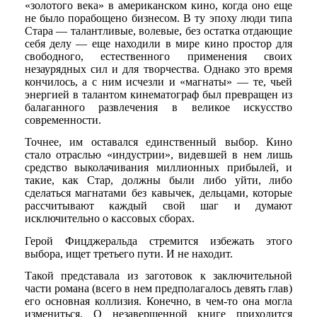
«золотого века» в американском кино, когда оно еще
не было порабощено бизнесом. В ту эпоху люди типа
Стара — талантливые, волевые, без остатка отдающие
себя делу — еще находили в мире кино простор для
свободного, естественного применения своих
незаурядных сил и для творчества. Однако это время
кончилось, а с ним исчезли и «магнаты» — те, чьей
энергией в талантом кинематограф был превращен из
балаганного развлечения в великое искусство
современности.
Точнее, им оставался единственный выбор. Кино
стало отраслью «индустрии», видевшей в нем лишь
средство выколачивания миллионных прибылей, и
такие, как Стар, должны были либо уйти, либо
сделаться магнатами без кавычек, дельцами, которые
рассчитывают каждый свой шаг и думают
исключительно о кассовых сборах.
Герой Фицджеральда стремится избежать этого
выбора, ищет третьего пути. И не находит.
Такой представала из заготовок к заключительной
части романа (всего в нем предполагалось девять глав)
его основная коллизия. Конечно, в чем-то она могла
измениться. О незавершенной книге приходится