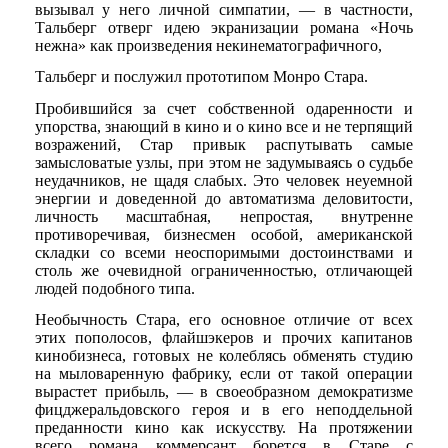
вызывал у него личной симпатии, — в частности,
Тальберг отверг идею экранизации романа «Ночь
нежна» как произведения некинематографичного,
Тальберг и послужил прототипом Монро Стара.
Пробившийся за счет собственной одаренности и
упорства, знающий в кино и о кино все и не терпящий
возражений, Стар привык распутывать самые
замысловатые узлы, при этом не задумываясь о судьбе
неудачников, не щадя слабых. Это человек неуемной
энергии и доведенной до автоматизма деловитости,
личность масштабная, непростая, внутренне
противоречивая, бизнесмен особой, американской
складки со всеми неоспоримыми достоинствами и
столь же очевидной ограниченностью, отличающей
людей подобного типа.
Необычность Стара, его основное отличие от всех
этих пополосов, флайшэкеров и прочих капитанов
кинобизнеса, готовых не колеблясь обменять студию
на мыловаренную фабрику, если от такой операции
вырастет прибыль, — в своеобразном демократизме
фицджеральдовского героя и в его неподдельной
преданности кино как искусству. На протяжении
всего романа коммерсант борется в Старе с