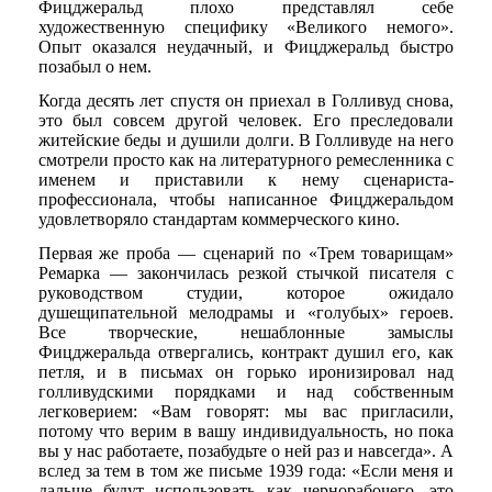
Фицджеральд плохо представлял себе
художественную специфику «Великого немого».
Опыт оказался неудачный, и Фицджеральд быстро
позабыл о нем.
Когда десять лет спустя он приехал в Голливуд снова,
это был совсем другой человек. Его преследовали
житейские беды и душили долги. В Голливуде на него
смотрели просто как на литературного ремесленника с
именем и приставили к нему сценариста-
профессионала, чтобы написанное Фицджеральдом
удовлетворяло стандартам коммерческого кино.
Первая же проба — сценарий по «Трем товарищам»
Ремарка — закончилась резкой стычкой писателя с
руководством студии, которое ожидало
душещипательной мелодрамы и «голубых» героев.
Все творческие, нешаблонные замыслы
Фицджеральда отвергались, контракт душил его, как
петля, и в письмах он горько иронизировал над
голливудскими порядками и над собственным
легковерием: «Вам говорят: мы вас пригласили,
потому что верим в вашу индивидуальность, но пока
вы у нас работаете, позабудьте о ней раз и навсегда». А
вслед за тем в том же письме 1939 года: «Если меня и
дальше будут использовать как чернорабочего, это