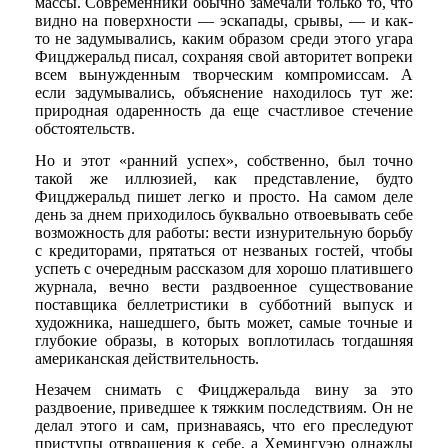
массы. Современники обычно замечали только то, что
видно на поверхности — эскапады, срывы, — и как-
то не задумывались, каким образом среди этого угара
Фицджеральд писал, сохраняя свой авторитет вопреки
всем вынужденным творческим компромиссам. А
если задумывались, объяснение находилось тут же:
природная одаренность да еще счастливое стечение
обстоятельств.
Но и этот «ранний успех», собственно, был точно
такой же иллюзией, как представление, будто
Фицджеральд пишет легко и просто. На самом деле
день за днем приходилось буквально отвоевывать себе
возможность для работы: вести изнурительную борьбу
с кредиторами, прятаться от незваных гостей, чтобы
успеть с очередным рассказом для хорошо платившего
журнала, вечно вести раздвоенное существование
поставщика беллетристики в субботний выпуск и
художника, нашедшего, быть может, самые точные и
глубокие образы, в которых воплотилась тогдашняя
американская действительность.
Незачем снимать с Фицджеральда вину за это
раздвоение, приведшее к тяжким последствиям. Он не
делал этого и сам, признаваясь, что его преследуют
приступы отвращения к себе, а Хемингуэю однажды