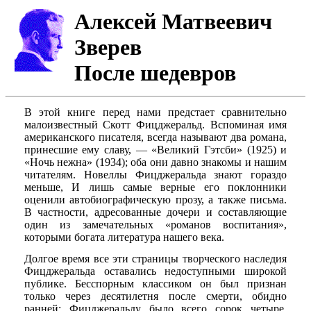
Алексей Матвеевич
Зверев
После шедевров
В этой книге перед нами предстает сравнительно
малоизвестный Скотт Фицджеральд. Вспоминая имя
американского писателя, всегда называют два романа,
принесшие ему славу, — «Великий Гэтсби» (1925) и
«Ночь нежна» (1934); оба они давно знакомы и нашим
читателям. Новеллы Фицджеральда знают гораздо
меньше, И лишь самые верные его поклонники
оценили автобиографическую прозу, а также письма.
В частности, адресованные дочери и составляющие
один из замечательных «романов воспитания»,
которыми богата литература нашего века.
Долгое время все эти страницы творческого наследия
Фицджеральда оставались недоступными широкой
публике. Бесспорным классиком он был признан
только через десятилетня после смерти, обидно
ранней: Фицджеральду было всего сорок четыре,