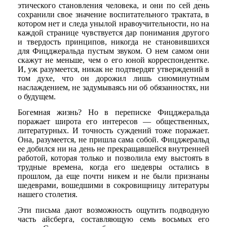
этического становления человека, и они по сей день
сохранили свое значение воспитательного трактата, в
котором нет и следа унылой нравоучительности, но на
каждой странице чувствуется дар понимания другого
и твердость принципов, никогда не становившихся
для Фицджеральда пустым звуком. О нем самом они
скажут не меньше, чем о его юной корреспондентке.
И, уж разумеется, никак не подтвердят утверждений в
том духе, что он дорожил лишь сиюминутным
наслаждением, не задумываясь ни об обязанностях, ни
о будущем.
Богемная жизнь? Но в переписке Фицджеральда
поражает широта его интересов — общественных,
литературных. И точность суждений тоже поражает.
Она, разумеется, не пришла сама собой. Фицджеральд
ее добился ни на день не прекращавшейся внутренней
работой, которая только и позволила ему выстоять в
трудные времена, когда его шедевры остались в
прошлом, да еще почти никем и не были признаны
шедеврами, вошедшими в сокровищницу литературы
нашего столетия.
Эти письма дают возможность ощутить подводную
часть айсберга, составляющую семь восьмых его