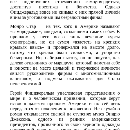
все подчинявших стремлению самоутвердиться,
достигнув престижа и богатства. Однако
Фицджеральд вовсе не снимал с них прямой личной
вины за уготованный им безрадостный финал.
Монро Стар — из тех, кого в Америке называют
«самородками», «людьми, создавшими самих себя». В
прошлом у него всего лишь вечерние курсы
стенографии, но он сумел «взлететь на крепких
крыльях ввысь» и продержался на высоте долго,
потому что крылья были сильными, а упорство
безмерным. Но, набирая высоту, он не ощутил, как
далеко отклонился от маршрута, который наметил себе
в юности; на место цельной и творческой личности
явился руководитель фирмы с многомиллионным
капиталом, и подмена оказывается для Стара
непереносимой.
Герой Фицджеральда унаследовал представления о
мире и о человеческом призвании, которые берут
исток в далеком прошлом Америки и по сей день
передаются от поколения к поколению. Не случайно
роман открывается сценой на ступенях музея Эндрю
Джексона, одного из ранних американских
президентов, прозванного за свою верность однажды
намеченной цели и за свою несгибаемость Старой