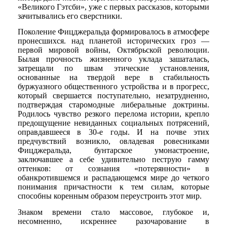
«Великого Гэтсби», уже с первых рассказов, которыми
зачитывались его сверстники.
Поколение Фицджеральда формировалось в атмосфере
пронесшихся. над планетой исторических гроз —
первой мировой войны, Октябрьской революции.
Былая прочность жизненного уклада зашаталась,
затрещали по швам этические установления,
основанные на твердой вере в стабильность
буржуазного общественного устройства и в прогресс,
который свершается поступательно, незатрудненно,
подтверждая старомодные либеральные доктрины.
Родилось чувство резкого перелома истории, крепло
предощущение невиданных социальных потрясений,
оправдавшееся в 30-е годы. И на почве этих
предчувствий возникло, овладевая ровесниками
Фицджеральда, бунтарское умонастроение,
заключавшее а себе удивительно пеструю гамму
оттенков: от сознания «потерянности» в
обанкротившемся и распадающемся мире до четкого
понимания причастности к тем силам, которые
способны коренным образом переустроить этот мир.
Знаком времени стало массовое, глубокое и,
несомненно, искреннее разочарование в