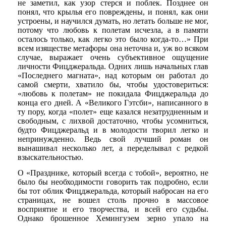
не заметил, как узор стерся и поблек. Позднее он
понял, что крылья его повреждены, и понял, как они
устроены, и научился думать, но летать больше не мог,
потому что любовь к полетам исчезла, а в памяти
осталось только, как легко это было когда-то…» При
всем изяществе метафоры она неточна и, уж во всяком
случае, выражает очень субъективное ощущение
личности Фицджеральда. Одних лишь начальных глав
«Последнего магната», над которым он работал до
самой смерти, хватило бы, чтобы удостовериться:
«любовь к полетам» не покидала Фицджеральда до
конца его дней. А «Великого Гэтсби», написанного в
ту пору, когда «полет» еще казался незатрудненным и
свободным, с лихвой достаточно, чтобы усомниться,
будто Фицджеральд и в молодости творил легко и
непринужденно. Ведь свой лучший роман он
вынашивал несколько лет, а переделывал с редкой
взыскательностью.
О «Празднике, который всегда с тобой», вероятно, не
было бы необходимости говорить так подробно, если
бы тот облик Фицджеральда, который набросан на его
страницах, не вошел столь прочно в массовое
восприятие и его творчества, и всей его судьбы.
Однако брошенное Хемингуэем зерно упало на