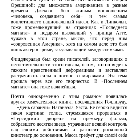
Орешиной; для множества американцев в разные
времена Джексон был живым воплощением
«человека, создавшего себя» и тем самым
воплотившего национальный идеал. Как и Линкольн,
тоже промелькнувший на страницах «Последнего
магната» и недаром вызвавший у принца Агге,
чужака в этой стране, мысль, что перед ним
«сокровенная Америка», хотя на самом деле это был
лишь актер в гриме, закусывающий между съемками.
Фицджеральд был среди писателей, заговоривших о
несостоятельности этого идеала, о том, что он ведет к
тяжким нравственный деформациям и заставляет
растрачивать силы в погоне за миражами. Эта тема
прошла через все его творчество. В «Последнем
магнате» она тоже важнейшая.
Почти одновременно с этим романом появилась
другая замечательная книга, посвященная Голливуду,
— «День саранчи» Натанаэла Уэста. Ее герою видится
такая картина: толпа, стремящаяся прорваться в
«Персидский дворец» на премьеру фильма,
собравшего десятки звезд, утрачивает всякий контроль
над своими действиями и разносит роскошный
кинотеатр до основания. Масса требует для самой себя