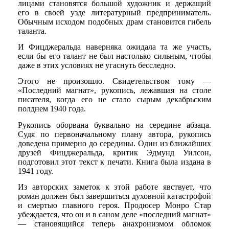
лицами становятся большой художник и держащий
его в своей узде литературный предприниматель.
Обычным исходом подобных драм становится гибель
таланта.
И Фицджеральда наверняка ожидала та же участь,
если бы его талант не был настолько сильным, чтобы
даже в этих условиях не угаснуть бесследно.
Этого не произошло. Свидетельством тому —
«Последний магнат», рукопись, лежавшая на столе
писателя, когда его не стало сырым декабрьским
полднем 1940 года.
Рукопись оборвана буквально на середине абзаца.
Судя по первоначальному плану автора, рукопись
доведена примерно до середины. Один из ближайших
друзей Фицджеральда, критик Эдмунд Уилсон,
подготовил этот текст к печати. Книга была издана в
1941 году.
Из авторских заметок к этой работе явствует, что
роман должен был завершиться духовной катастрофой
и смертью главного героя. Продюсер Монро Стар
убеждается, что он и в саном деле «последний магнат»
— становящийся теперь анахронизмом обломок