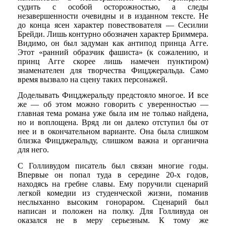
судить с особой осторожностью, а следы
незавершенности очевидны и в изданном тексте. Не
до конца ясен характер повествователя — Сесилии
Брейди. Лишь контурно обозначен характер Бриммера.
Видимо, он был задуман как антипод принца Агге.
Этот «ранний образчик фашиста» (к сожалению, и
принц Агге скорее лишь намечен пунктиром)
знаменателен для творчества Фицджеральда. Само
время вызвало на сцену таких персонажей.
Доделывать Фицджеральду предстояло многое. И все
же — об этом можно говорить с уверенностью —
главная тема романа уже была им не только найдена,
но и воплощена. Вряд ли он далеко отступил бы от
нее и в окончательном варианте. Она была слишком
близка Фицджеральду, слишком важна и органична
для него.
С Голливудом писатель был связан многие годы.
Впервые он попал туда в середине 20-х годов,
находясь на гребне славы. Ему поручили сценарий
легкой комедии из студенческой жизни, поманив
неслыханно высоким гонораром. Сценарий был
написан и положен на полку. Для Голливуда он
оказался не в меру серьезным. К тому же