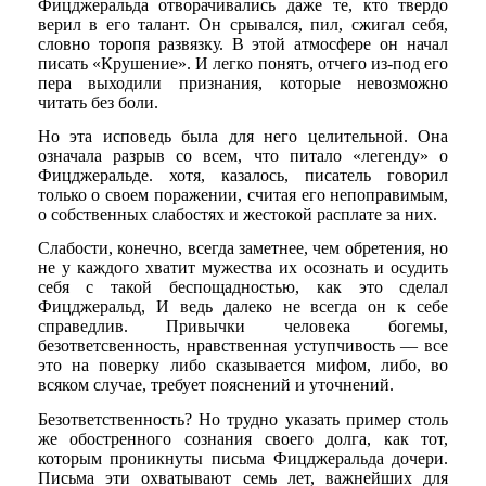
Фицджеральда отворачивались даже те, кто твердо
верил в его талант. Он срывался, пил, сжигал себя,
словно торопя развязку. В этой атмосфере он начал
писать «Крушение». И легко понять, отчего из-под его
пера выходили признания, которые невозможно
читать без боли.
Но эта исповедь была для него целительной. Она
означала разрыв со всем, что питало «легенду» о
Фицджеральде. хотя, казалось, писатель говорил
только о своем поражении, считая его непоправимым,
о собственных слабостях и жестокой расплате за них.
Слабости, конечно, всегда заметнее, чем обретения, но
не у каждого хватит мужества их осознать и осудить
себя с такой беспощадностью, как это сделал
Фицджеральд, И ведь далеко не всегда он к себе
справедлив. Привычки человека богемы,
безответсвенность, нравственная уступчивость — все
это на поверку либо сказывается мифом, либо, во
всяком случае, требует пояснений и уточнений.
Безответственность? Но трудно указать пример столь
же обостренного сознания своего долга, как тот,
которым проникнуты письма Фицджеральда дочери.
Письма эти охватывают семь лет, важнейших для