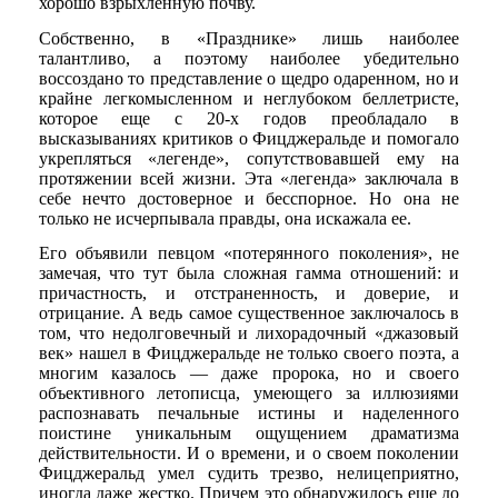
хорошо взрыхленную почву.
Собственно, в «Празднике» лишь наиболее
талантливо, а поэтому наиболее убедительно
воссоздано то представление о щедро одаренном, но и
крайне легкомысленном и неглубоком беллетристе,
которое еще с 20-х годов преобладало в
высказываниях критиков о Фицджеральде и помогало
укрепляться «легенде», сопутствовавшей ему на
протяжении всей жизни. Эта «легенда» заключала в
себе нечто достоверное и бесспорное. Но она не
только не исчерпывала правды, она искажала ее.
Его объявили певцом «потерянного поколения», не
замечая, что тут была сложная гамма отношений: и
причастность, и отстраненность, и доверие, и
отрицание. А ведь самое существенное заключалось в
том, что недолговечный и лихорадочный «джазовый
век» нашел в Фицджеральде не только своего поэта, а
многим казалось — даже пророка, но и своего
объективного летописца, умеющего за иллюзиями
распознавать печальные истины и наделенного
поистине уникальным ощущением драматизма
действительности. И о времени, и о своем поколении
Фицджеральд умел судить трезво, нелицеприятно,
иногда даже жестко. Причем это обнаружилось еще до