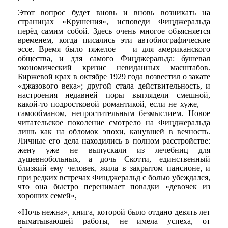
Этот вопрос будет вновь и вновь возникать на
страницах «Крушения», исповеди Фицджеральда
перёд самим собой. Здесь очень многое объясняется
временем, когда писались эти автобиографические
эссе. Время было тяжелое — и для американского
общества, и для самого Фицджеральда: бушевал
экономический кризис невиданных масштабов.
Биржевой крах в октябре 1929 года возвестил о закате
«джазового века»; другой стала действительность, и
настроения недавней поры выглядели смешной,
какой-то подростковой романтикой, если не хуже, —
самообманом, непростительным безмыслием. Новое
читательское поколение смотрело на Фицджеральда
лишь как на обломок эпохи, канувшей в вечность.
Личные его дела находились в полном расстройстве:
жену уже не выпускали из лечебниц для
душевнобольных, а дочь Скотти, единственный
близкий ему человек, жила в закрытом пансионе, и
при редких встречах Фицджеральд с болью убеждался,
что она быстро перенимает повадки «девочек из
хороших семей»,
«Ночь нежна», книга, которой было отдано девять лет
выматывающей работы, не имела успеха, от