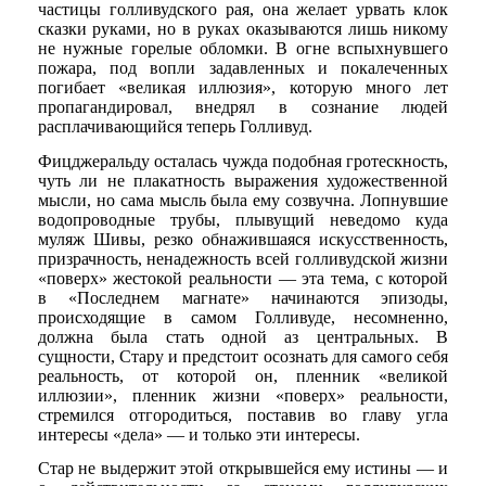
частицы голливудского рая, она желает урвать клок
сказки руками, но в руках оказываются лишь никому
не нужные горелые обломки. В огне вспыхнувшего
пожара, под вопли задавленных и покалеченных
погибает «великая иллюзия», которую много лет
пропагандировал, внедрял в сознание людей
расплачивающийся теперь Голливуд.
Фицджеральду осталась чужда подобная гротескность,
чуть ли не плакатность выражения художественной
мысли, но сама мысль была ему созвучна. Лопнувшие
водопроводные трубы, плывущий неведомо куда
муляж Шивы, резко обнажившаяся искусственность,
призрачность, ненадежность всей голливудской жизни
«поверх» жестокой реальности — эта тема, с которой
в «Последнем магнате» начинаются эпизоды,
происходящие в самом Голливуде, несомненно,
должна была стать одной аз центральных. В
сущности, Стару и предстоит осознать для самого себя
реальность, от которой он, пленник «великой
иллюзии», пленник жизни «поверх» реальности,
стремился отгородиться, поставив во главу угла
интересы «дела» — и только эти интересы.
Стар не выдержит этой открывшейся ему истины — и