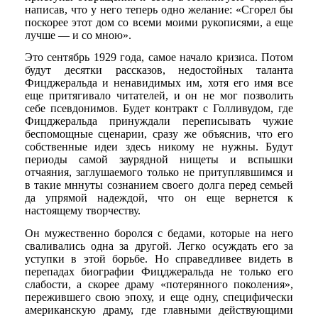
написав, что у него теперь одно желание: «Сгорел бы
поскорее этот дом со всеми моими рукописями, а еще
лучше — и со мною».
Это сентябрь 1929 года, самое начало кризиса. Потом
будут десятки рассказов, недостойных таланта
Фицджеральда и ненавидимых им, хотя его имя все
еще притягивало читателей, и он не мог позволить
себе псевдонимов. Будет контракт с Голливудом, где
Фицджеральда принуждали переписывать чужие
беспомощные сценарии, сразу же объяснив, что его
собственные идеи здесь никому не нужны. Будут
периоды самой заурядной нищеты и вспышки
отчаяния, заглушаемого только не притуплявшимся и
в такие мннуты сознанием своего долга перед семьей
да упрямой надеждой, что он еще вернется к
настоящему творчеству.
Он мужественно боролся с бедами, которые на него
сваливались одна за другой. Легко осуждать его за
уступки в этой борьбе. Но справедливее видеть в
перепадах биографии Фицджеральда не только его
слабости, а скорее драму «потерянного поколения»,
пережившего свою эпоху, и еще одну, специфически
американскую драму, где главными действующими