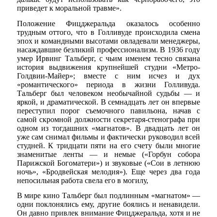
приведет к моральной травме».
Положение Фицджеральда оказалось особенно
трудным оттого, что в Голливуде происходила смена
эпох и командными высотами овладевали менеджеры,
насаждавшие безликий профессионализм. В 1936 году
умер Ирвинг Тальберг, с чьим именем тесно связана
история выдвижения крупнейшей студни «Метро-
Голдвии-Майер»; вместе с ним исчез и дух
«романтического» периода в жизни Голливуда.
Тальберг был человеком необычайной судьбы — и
яркой, и драматической. В семнадцать лет он впервые
переступил порог съемочного павильона, начав с
самой скромной должности секретаря-стенографа при
одном из тогдашних «магнатов». В двадцать лет он
уже сам снимал фильмы и фактически руководил всей
студней. К тридцати пяти на его счету были многие
знаменитые ленты — и немые («Горбун собора
Парижской Богоматери») и звуковые («Сои в летнюю
ночь», «Бродвейская мелодия»). Еще через два года
непосильная работа свела его в могилу,
В мире кино Тальберг был подлинным «магнатом» —
одни поклонялись ему, другие боялись и ненавидели.
Он давно привлек внимание Фицджеральда, хотя и не