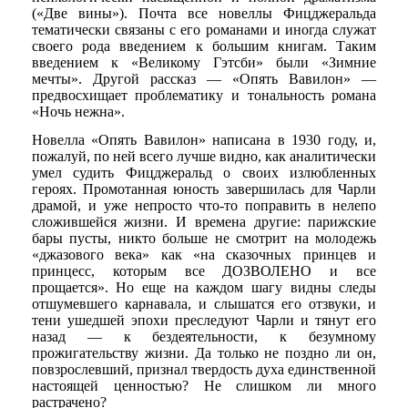
(«Две вины»). Почта все новеллы Фицджеральда
тематически связаны с его романами и иногда служат
своего рода введением к большим книгам. Таким
введением к «Великому Гэтсби» были «Зимние
мечты». Другой рассказ — «Опять Вавилон» —
предвосхищает проблематику и тональность романа
«Ночь нежна».
Новелла «Опять Вавилон» написана в 1930 году, и,
пожалуй, по ней всего лучше видно, как аналитически
умел судить Фицджеральд о своих излюбленных
героях. Промотанная юность завершилась для Чарли
драмой, и уже непросто что-то поправить в нелепо
сложившейся жизни. И времена другие: парижские
бары пусты, никто больше не смотрит на молодежь
«джазового века» как «на сказочных принцев и
принцесс, которым все ДОЗВОЛЕНО и все
прощается». Но еще на каждом шагу видны следы
отшумевшего карнавала, и слышатся его отзвуки, и
тени ушедшей эпохи преследуют Чарли и тянут его
назад — к бездеятельности, к безумному
прожигательству жизни. Да только не поздно ли он,
повзрослевший, признал твердость духа единственной
настоящей ценностью? Не слишком ли много
растрачено?