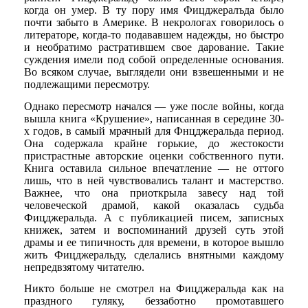
когда он умер. В ту пору имя Фицджералъда было
почти забыто в Америке. В некрологах говорилось о
литераторе, когда-то подававшем надежды, но быстро
и необратимо растратившем свое дарование. Такие
суждения имели под собой определенные основания.
Во всяком случае, выглядели они взвешенными и не
подлежащими пересмотру.
Однако пересмотр начался — уже после войны, когда
вышла книга «Крушение», написанная в середине 30-
х годов, в самый мрачный для Фнцджеральда период.
Она содержала крайне горькие, до жестокости
пристрастные авторские оценки собственного пути.
Книга оставила сильное впечатление — не оттого
лишь, что в ней чувствовались талант и мастерство.
Важнее, что она приоткрыла завесу над той
человеческой драмой, какой оказалась судьба
Фицджеральда. А с публикацией писем, записных
книжек, затем и воспоминаний друзей суть этой
драмы и ее типичность для времени, в которое вышло
жить Фицджеральду, сделались внятными каждому
непредвзятому читателю.
Никто больше не смотрел на Фицджеральда как на
праздного гуляку, беззаботно промотавшего