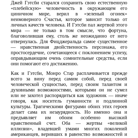
Джей Гэтсби старался сохранить свою естественную
«плебейскую» человечность в окружающем его
циничном мире, верил в «зеленый огонек»
неимоверного Счастья, которое зависит только от
личных качеств человека. И Гэтсби пал жертвой этого
мира — не только в том смысле, что фортуна,
благоволившая ему, столь же неожиданно от него
отвернулась. Для Фицджеральда самое существенное
— нравственная двойственность персонажа, его
простосердечие, сочетающееся с поклонением успеху,
оправдывающим очень сомнительные средства, если
они помогают его достижению.
Как и Гэтсби, Монро Стар расплачивается прежде
всего за вину перед самим собой, перед своей
человеческой сущностью, перед своим талантом и
духовными возможностями, которыми он не сумел
или не захотел распорядиться как художник — иначе
говоря, как носитель гуманности и подлинной
культуры. Трагическими фигурами обоих этих героев
делает сама их незаурядность. Но именно она и
предъявляет им обоим особенно высокий
нравственный счет. Оба — жертвы «великой
иллюзии», владевшей умами многих поколений
американцев, веривших в равенство возможностей и