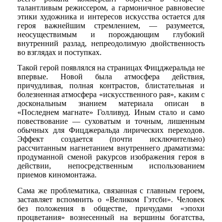
талантливым режиссером, а гармоничное равновесие
этики художника и интересов искусства остается для
героя важнейшим стремлением, — разумеется,
неосуществимым и порождающим глубокий
внутренний разлад, непреодолимую двойственность
во взглядах и поступках.
Такой герой появлялся на страницах Фицджеральда не
впервые. Новой была атмосфера действия,
причудливая, полная контрастов, блистательная и
болезненная атмосфера «искусственного рая», каким с
доскональным знанием материала описан в
«Последнем магнате» Голливуд. Иным стало и само
повествование — суховатым и точным, лишенным
обычных для Фицджеральда лирических переходов.
Эффект создается (почти исключительно)
рассчитанным нагнетанием внутреннего драматизма:
продуманной сменой ракурсов изображения героя в
действии, непосредственным использованием
приемов киномонтажа.
Сама же проблематика, связанная с главным героем,
заставляет вспомнить о «Великом Гэтсби». Человек
без положения в обществе, причудами «эпохи
процветания» вознесенный на вершины богатства,