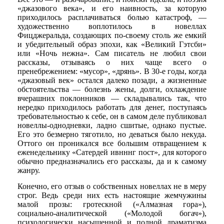
«джазового века», и его наивность, за которую
приходилось расплачиваться болью катастроф, —
художественно воплотилось в новеллах
Фицджеральда, создающих по-своему столь же емкий
и убедительный образ эпохи, как «Великий Гэтсби»
или «Ночь нежна». Сам писатель не любил свои
рассказы, отзываясь о них чаще всего о
пренебрежением: «мусор», «дрянь». В 30-е годы, когда
«джазовый век» остался далеко позади, а жизненные
обстоятельства — болезнь жены, долги, охлаждение
вчерашних поклонников — складывались так, что
нередко приходилось работать для денег, поступаясь
требовательностью к себе, он в самом деле публиковал
новеллы-однодневки, ладно сшитые, однако пустые.
Его это безмерно тяготило, но деваться было некуда.
Оттого он проникался все большим отвращением к
еженедельнику «Сатердей ивнннг пост», для которого
обычно предназначались его рассказы, да и к самому
жанру.
Конечно, его отзыв о собственных новеллах не в меру
строг. Ведь среди них есть настоящие жемчужины
малой прозы: гротескной («Алмазная гора»),
социально-аналитической («Молодой богач»),
психологически насыщенной и полной драматизма