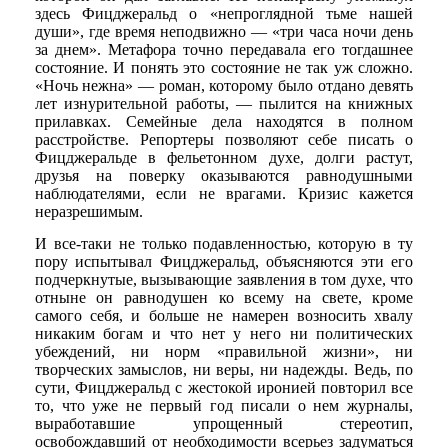
здесь Фицджеральд о «непроглядной тьме нашей
души», где время неподвижно — «три часа ночи день
за днем». Метафора точно передавала его тогдашнее
состояние. И понять это состояние не так уж сложно.
«Ночь нежна» — роман, которому было отдано девять
лет изнурительной работы, — пылится на книжных
прилавках. Семейные дела находятся в полном
расстройстве. Репортеры позволяют себе писать о
Фицджеральде в фельетонном духе, долги растут,
друзья на поверку оказываются равнодушными
наблюдателями, если не врагами. Кризис кажется
неразрешимым.
И все-таки не только подавленностью, которую в ту
пору испытывал Фицджеральд, объясняются эти его
подчеркнутые, вызывающие заявления в том духе, что
отныне он равнодушен ко всему на свете, кроме
самого себя, и больше не намерен возносить хвалу
никаким богам и что нет у него ни политических
убеждений, ни норм «правильной жизни», ни
творческих замыслов, ни веры, ни надежды. Ведь, по
сути, Фицджеральд с жестокой иронией повторил все
то, что уже не первый год писали о нем журналы,
выработавшие упрощенный стереотип,
освобождавший от необходимости всерьез задуматься