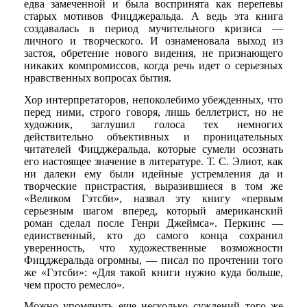
едва замеченной и была воспринята как перепевы
старых мотивов Фицджеральда. А ведь эта книга
создавалась в период мучительного кризиса —
личного и творческого. И ознаменовала выход из
застоя, обретение нового видения, не признающего
никаких компромиссов, когда речь идет о серьезных
нравственных вопросах бытия.
Хор интерпретаторов, непоколебимо убежденных, что
перед ними, строго говоря, лишь беллетрист, но не
художник, заглушил голоса тех немногих
действительно объективных и проницательных
читателей Фицджеральда, которые сумели осознать
его настоящее значение в литературе. Т. С. Элиот, как
ни далеки ему были идейные устремления да и
творческие пристрастия, выразившиеся в том же
«Великом Гэтсби», назвал эту книгу «первым
серьезным шагом вперед, который американский
роман сделал после Генри Джеймса». Перкинс —
единственный, кто до самого конца сохранил
уверенность, что художественные возможности
Фицджеральда огромны, — писал по прочтении того
же «Гэтсби»: «Для такой книги нужно куда больше,
чем просто ремесло».
Можно упомянуть еще несколько суждений того же