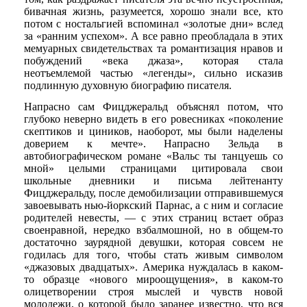
бивачная жизнь, разумеется, хорошо знали все, кто
потом с ностальгией вспоминал «золотые дни» вслед
за «ранним успехом». А все равно преобладала в этих
мемуарных свидетельствах та романтизация нравов и
побуждений «века джаза», которая стала
неотъемлемой частью «легенды», сильно исказив
подлинную духовную биографию писателя.
Напрасно сам Фицджеральд объяснял потом, что
глубоко неверно видеть в его ровесниках «поколение
скептиков и циников, наоборот, мы были наделены
доверием к мечте». Напрасно Зельда в
автобиографическом романе «Вальс ты танцуешь со
мной» целыми страницами цитировала свои
школьные дневники и письма лейтенанту
Фицджеральду, после демобилизации отправившемуся
завоевывать нью-йоркский Парнас, а с ним и согласие
родителей невесты, — с этих страниц встает образ
своенравной, нередко взбалмошной, но в общем-то
достаточно заурядной девушки, которая совсем не
годилась для того, чтобы стать живым символом
«джазовых двадцатых». Америка нуждалась в каком-
то образце «нового мироощущения», в каком-то
олицетворении строя мыслей и чувств новой
молодежи, о которой было заранее известно, что вся