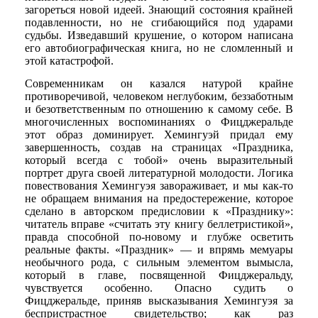
загореться новой идеей. Знающий состояния крайней
подавленности, но не сгибающийся под ударами
судьбы. Изведавший крушение, о котором написана
его автобиографическая книга, но не сломленный и
этой катастрофой.
Современникам он казался натурой крайне
противоречивой, человеком неглубоким, беззаботным
и безответственным по отношению к самому себе. В
многочисленных воспоминаниях о Фицджеральде
этот образ доминирует. Хемингуэй придал ему
завершенность, создав на страницах «Праздника,
который всегда с тобой» очень выразительный
портрет друга своей литературной молодости. Логика
повествования Хемингуэя завораживает, и мы как-то
не обращаем внимания на предостережение, которое
сделано в авторском предисловии к «Празднику»:
читатель вправе «считать эту книгу беллетристикой»,
правда способной по-новому и глубже осветить
реальные факты. «Праздник» — и впрямь мемуары
необычного рода, с сильным элементом вымысла,
который в главе, посвященной Фицджеральду,
чувствуется особенно. Опасно судить о
Фицджеральде, приняв высказывания Хемингуэя за
беспристрастное свидетельство; как раз