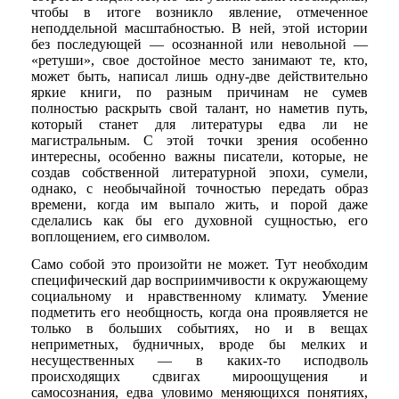
чтобы в итоге возникло явление, отмеченное
неподдельной масштабностью. В ней, этой истории
без последующей — осознанной или невольной —
«ретуши», свое достойное место занимают те, кто,
может быть, написал лишь одну-две действительно
яркие книги, по разным причинам не сумев
полностью раскрыть свой талант, но наметив путь,
который станет для литературы едва ли не
магистральным. С этой точки зрения особенно
интересны, особенно важны писатели, которые, не
создав собственной литературной эпохи, сумели,
однако, с необычайной точностью передать образ
времени, когда им выпало жить, и порой даже
сделались как бы его духовной сущностью, его
воплощением, его символом.
Само собой это произойти не может. Тут необходим
специфический дар восприимчивости к окружающему
социальному и нравственному климату. Умение
подметить его необщность, когда она проявляется не
только в больших событиях, но и в вещах
неприметных, будничных, вроде бы мелких и
несущественных — в каких-то исподволь
происходящих сдвигах мироощущения и
самосознания, едва уловимо меняющихся понятиях,