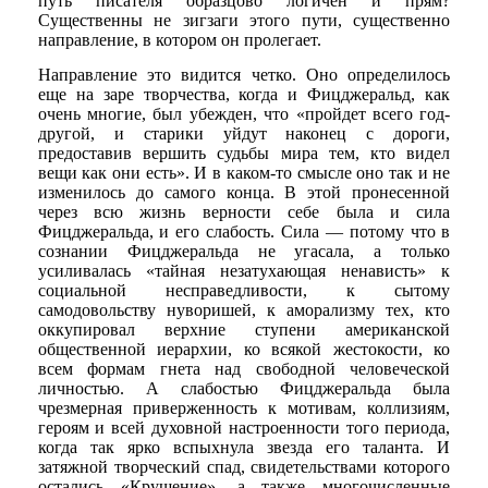
путь писателя образцово логичен и прям?
Существенны не зигзаги этого пути, существенно
направление, в котором он пролегает.
Направление это видится четко. Оно определилось
еще на заре творчества, когда и Фицджеральд, как
очень многие, был убежден, что «пройдет всего год-
другой, и старики уйдут наконец с дороги,
предоставив вершить судьбы мира тем, кто видел
вещи как они есть». И в каком-то смысле оно так и не
изменилось до самого конца. В этой пронесенной
через всю жизнь верности себе была и сила
Фицджеральда, и его слабость. Сила — потому что в
сознании Фицджеральда не угасала, а только
усиливалась «тайная незатухающая ненависть» к
социальной несправедливости, к сытому
самодовольству нуворишей, к аморализму тех, кто
оккупировал верхние ступени американской
общественной иерархии, ко всякой жестокости, ко
всем формам гнета над свободной человеческой
личностью. А слабостью Фицджеральда была
чрезмерная приверженность к мотивам, коллизиям,
героям и всей духовной настроенности того периода,
когда так ярко вспыхнула звезда его таланта. И
затяжной творческий спад, свидетельствами которого
остались «Крушение», а также многочисленные