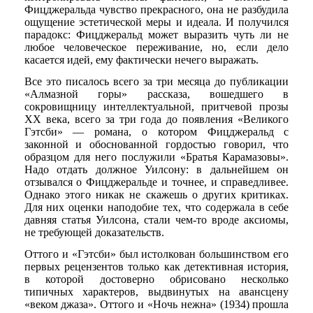
Фицджеральда чувство прекрасного, она не разбудила
ощущение эстетической меры и идеала. И получился
парадокс: Фицджеральд может выразить чуть ли не
любое человеческое переживание, но, если дело
касается идей, ему фактически нечего выражать.
Все это писалось всего за три месяца до публикации
«Алмазной горы» рассказа, вошедшего в
сокровищницу интеллектуальной, притчевой прозы
XX века, всего за три года до появления «Великого
Гэтсби» — романа, о котором Фицджеральд с
законной и обоснованной гордостью говорил, что
образцом для него послужили «Братья Карамазовы».
Надо отдать должное Уилсону: в дальнейшем он
отзывался о Фицджеральде и точнее, и справедливее.
Однако этого никак не скажешь о других критиках.
Для них оценки наподобие тех, что содержала в себе
давняя статья Уилсона, стали чем-то вроде аксиомы,
не требующей доказательств.
Оттого и «Гэтсби» был истолкован большинством его
первых рецензентов только как детективная история,
в которой достоверно обрисовано несколько
типичных характеров, выдвинутых на авансцену
«веком джаза». Оттого и «Ночь нежна» (1934) прошла