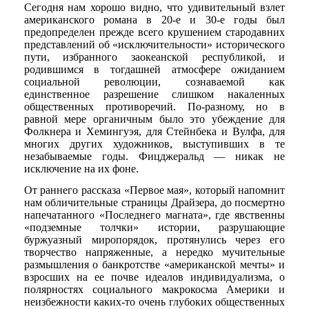
Сегодня нам хорошо видно, что удивительный взлет
американского романа в 20-е и 30-е годы был
предопределен прежде всего крушением стародавних
представлений об «исключительности» исторического
пути, избранного заокеанской республикой, и
родившимся в тогдашней атмосфере ожиданием
социальной революции, сознаваемой как
единственное разрешение слишком накаленных
общественных противоречий. По-разному, но в
равной мере органичным было это убеждение для
Фолкнера и Хемингуэя, для Стейнбека и Вулфа, для
многих других художников, выступивших в те
незабываемые годы. Фицджеральд — никак не
исключение на их фоне.
От раннего рассказа «Первое мая», который напомнит
нам обличительные страницы Драйзера, до посмертно
напечатанного «Последнего магната», где явственны
«подземные толчки» истории, разрушающие
буржуазный миропорядок, протянулись через его
творчество напряженные, а нередко мучительные
размышления о банкротстве «американской мечты» и
взросших на ее почве идеалов индивидуализма, о
полярностях социального макрокосма Америки и
неизбежности каких-то очень глубоких общественных