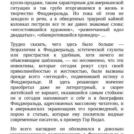
купли-продажи, таким характерным для американской
ситуации и так грубо вторгавшимся в жизнь и
творчество Фицджеральда. Но пока об этом не
заходило и речи, а в обведенных траурной каймой
колонках пестрели все те же давно знакомые слова:
«несостоявшийся художник», «развенчанный идол
двадцатых», «обанкротившийся провидец» …
Трудно сказать, чего здесь было больше —
безразличия к Фицджеральду, эстетической глухоты
или пристрастия к удобным, хотя ничего не
объясняющим шаблонам, — но несомненно, что эти
инвективы, которые сегодня режут слух своей
прямолинейностью и жестокостью, были вызваны
прежде всего «легендой», подменившей истину о
Фицджеральде. И здесь решающее значение
приобретал даже не литературный, а скорее
житейский ее вариант, оказавшийся самым стойким:
он и сегодня напоминает о себе и в биографиях
Фицджеральда, адресованных массовому читателю, и
в американских экранизациях его произведений, и
порою в статьях, которые ему посвятили видные
современные писатели, к примеру Гор Видал.
Но всего нагляднее он обозначился в довольно