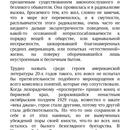
прозаичным существованием законопослушного и
безликого обывателя. Она проявилась и в радикализме
вызова, бросаемого тем, кто жил, словно не замечая,
что в мире все переменилось, и в смутности,
расплывчатости этого радикализма, очень часто не
шедшего дальше эксцентричности поведения, или
какой-то осознанной неприспосабливаемости к
порядку вещей в обществе, или карнавальной
несерьезности, шокировавшей благонамеренных
средних американцев, или попытках «естественной»
жизни, на поверку оборачивавшейся лишь
неустроенным и беспечным бытом.
Трудно назвать среди героев американской
литературы 20-х годов такого, кто вовсе не испытал
бы притягательности подобного мироощущения и
всего комплекса понятий, которые ему сопутствовали.
Когда лихорадочному «просперити» пришел конец и
биржевой крах, разразившийся ненастным
октябрьским полднем 1929 года, возвестил о закате
«века джаза», герои стали другими, потому что другой
стала действительность. Но что-то они сохранили в
себе и от этих наивных, но не вымученных
убеждений поры своей юности, что-то во всех них
осталось от былого безоглядного бунтарства. В