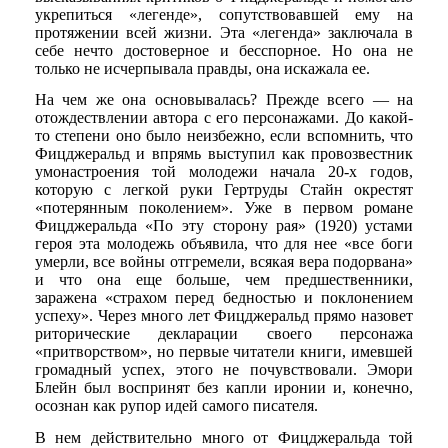
укрепиться «легенде», сопутствовавшей ему на
протяжении всей жизни. Эта «легенда» заключала в
себе нечто достоверное и бесспорное. Но она не
только не исчерпывала правды, она искажала ее.
На чем же она основывалась? Прежде всего — на
отождествлении автора с его персонажами. До какой-
то степени оно было неизбежно, если вспомнить, что
Фицджеральд и впрямь выступил как провозвестник
умонастроения той молодежи начала 20-х годов,
которую с легкой руки Гертруды Стайн окрестят
«потерянным поколением». Уже в первом романе
Фицджеральда «По эту сторону рая» (1920) устами
героя эта молодежь объявила, что для нее «все боги
умерли, все войны отгремели, всякая вера подорвана»
и что она еще больше, чем предшественники,
заражена «страхом перед бедностью и поклонением
успеху». Через много лет Фицджеральд прямо назовет
риторические декларации своего персонажа
«притворством», но первые читатели книги, имевшей
громадный успех, этого не почувствовали. Эмори
Блейн был воспринят без капли иронии и, конечно,
осознан как рупор идей самого писателя.
В нем действительно много от Фицджеральда той