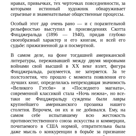
нравах, привычках, тех черточках повседневности, за
которыми истинный художник обнаруживает
серьезные и знаменательные общественные процессы.
Особый этот дар очень рано — и с поразительной
рельефностью выступил в произведениях Скотта
Фицджеральда (1896 — 1940), придав глубоко
своеобразный характер и его книгам, и всей его
судьбе: прижизненной да и посмертной.
В самом деле, на фоне тогдашней американской
литературы, переживавшей между двумя мировыми
войнами свой высший в XX веке взлет, фигура
Фицджеральда, разумеется, не затеряется. За те
полстолетия, что прошло с момента появления его
лучших книг, определилась непреходящая значимость
«Великого Гэтсби» и «Последнего магната»,
современной классикой стала «Ночь нежна», но все-
таки не Фицджеральду суждены были лавры
крупнейшего американского прозаика нашего
столетия. Впрочем, он их и не добивался. Ему, на
самом себе испытавшему всю жестокость
противоестественного союза искусства и коммерции,
почитаемого в США нормой, отвратительна была
даже мысль о конкуренции в борьбе за признание