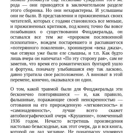
рода — они приводятся в заключительном разделе
этого сборника. Но они нехарактерны. И услышаны
они не были. В представлении и прижизненных своих
читателей, которых с годами становилось все меньше,
и прижизненных критиков, под конец точно бы вовсе
позабывших о существовании Фицджеральда, он
оставался все тем же «пророком послевоенной
психопатии», вождем постаревшего и распавшегося
«потерянного поколения», хроникером «века джаза»,
чьи отзвуки уже были еле слышны, и т.п. Как будто
лишь вчера он напечатал «По эту сторону рая», сам не
заметив, что время его романтических бунтарей ушло
и фортуна, поначалу улыбавшаяся ему так ласково,
давно утратила свое расположение. А виноват в этой
перемене, конечно, оказывался он один.
О том, какой травмой были для Фицджеральда эти
бесконечно повторявшиеся — и, как правило,
фальшивые, поражающие своей неискренностью —
сетования на его прирожденную «легковесность» и
«самонадеянность», лучше всего скажет
автобиографический очерк «Крушение», помеченный
1936 годом. Нечасто встретишь произведения
настолько безысходные, как этот очерк, да и вся книга,
которой он дал заглавие. Не понапрасну упомянул