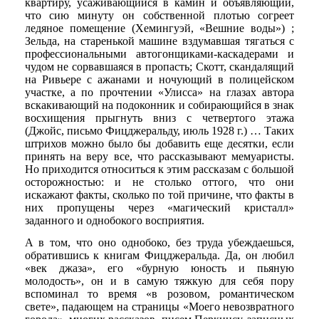
квартиру, усаживающийся в камин и объявляющий,
что сию минуту он собственной плотью согреет
ледяное помещение (Хемингуэй, «Вешние воды») ;
Зельда, на старенькой машине вздумавшая тягаться с
профессиональными автогонщиками-каскадерами и
чудом не сорвавшаяся в пропасть; Скотт, скандалящий
на Ривьере с ажанами и ночующий в полицейском
участке, а по прочтении «Улисса» на глазах автора
вскакивающий на подоконник и собирающийся в знак
восхищения прыгнуть вниз с четвертого этажа
(Джойс, письмо Фицджеральду, июль 1928 г.) … Таких
штрихов можно было бы добавить еще десятки, если
принять на веру все, что рассказывают мемуаристы.
Но приходится относиться к этим рассказам с большой
осторожностью: и не столько оттого, что они
искажают факты, сколько по той причине, что факты в
них пропущены через «магический кристалл»
заданного и однобокого восприятия.
А в том, что оно однобоко, без труда убеждаешься,
обратившись к книгам Фицджеральда. Да, он любил
«век джаза», его «бурную юность и пьяную
молодость», он и в самую тяжкую для себя пору
вспоминал то время «в розовом, романтическом
свете», падающем на страницы «Моего невозвратного