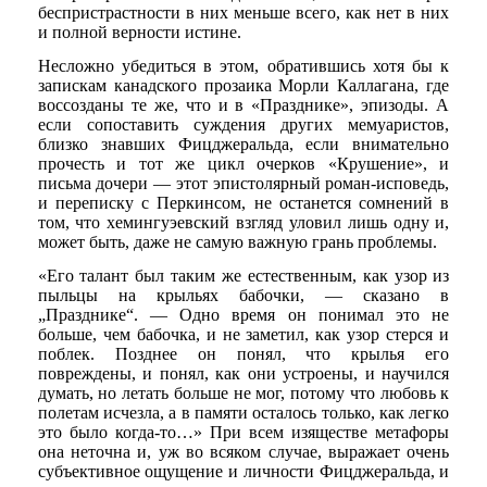
беспристрастности в них меньше всего, как нет в них
и полной верности истине.
Несложно убедиться в этом, обратившись хотя бы к
запискам канадского прозаика Морли Каллагана, где
воссозданы те же, что и в «Празднике», эпизоды. А
если сопоставить суждения других мемуаристов,
близко знавших Фицджеральда, если внимательно
прочесть и тот же цикл очерков «Крушение», и
письма дочери — этот эпистолярный роман-исповедь,
и переписку с Перкинсом, не останется сомнений в
том, что хемингуэевский взгляд уловил лишь одну и,
может быть, даже не самую важную грань проблемы.
«Его талант был таким же естественным, как узор из
пыльцы на крыльях бабочки, — сказано в
„Празднике“. — Одно время он понимал это не
больше, чем бабочка, и не заметил, как узор стерся и
поблек. Позднее он понял, что крылья его
повреждены, и понял, как они устроены, и научился
думать, но летать больше не мог, потому что любовь к
полетам исчезла, а в памяти осталось только, как легко
это было когда-то…» При всем изяществе метафоры
она неточна и, уж во всяком случае, выражает очень
субъективное ощущение и личности Фицджеральда, и