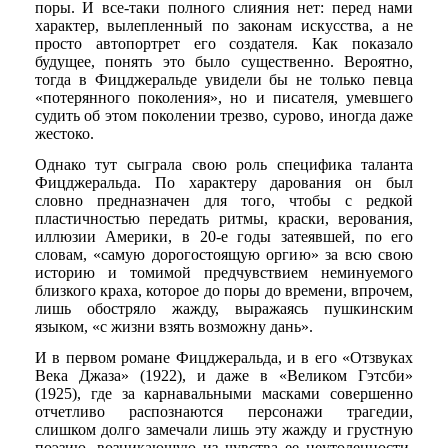
поры. И все-таки полного слияния нет: перед нами
характер, вылепленный по законам искусства, а не
просто автопортрет его создателя. Как показало
будущее, понять это было существенно. Вероятно,
тогда в Фицджеральде увидели бы не только певца
«потерянного поколения», но и писателя, умевшего
судить об этом поколении трезво, сурово, иногда даже
жестоко.
Однако тут сыграла свою роль специфика таланта
Фицджеральда. По характеру дарования он был
словно предназначен для того, чтобы с редкой
пластичностью передать ритмы, краски, верования,
иллюзии Америки, в 20-е годы затеявшей, по его
словам, «самую дорогостоящую оргию» за всю свою
историю и томимой предчувствием неминуемого
близкого краха, которое до поры до времени, впрочем,
лишь обостряло жажду, выражаясь пушкинским
языком, «с жизни взять возможну дань».
И в первом романе Фицджеральда, и в его «Отзвуках
Века Джаза» (1922), и даже в «Великом Гэтсби»
(1925), где за карнавальными масками совершенно
отчетливо распознаются персонажи трагедии,
слишком долго замечали лишь эту жажду и грустную
поэзию, возникающую из чувства ее неутоленности.