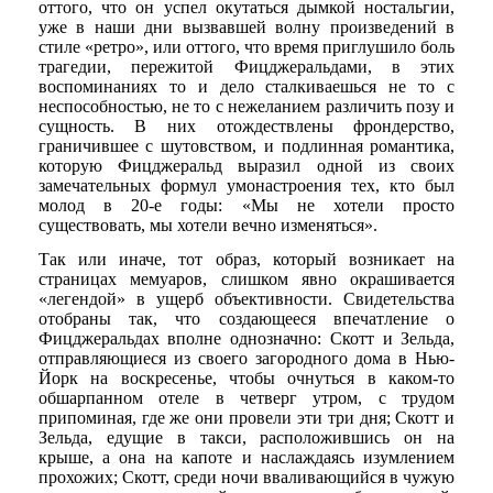
оттого, что он успел окутаться дымкой ностальгии,
уже в наши дни вызвавшей волну произведений в
стиле «ретро», или оттого, что время приглушило боль
трагедии, пережитой Фицджеральдами, в этих
воспоминаниях то и дело сталкиваешься не то с
неспособностью, не то с нежеланием различить позу и
сущность. В них отождествлены фрондерство,
граничившее с шутовством, и подлинная романтика,
которую Фицджеральд выразил одной из своих
замечательных формул умонастроения тех, кто был
молод в 20-е годы: «Мы не хотели просто
существовать, мы хотели вечно изменяться».
Так или иначе, тот образ, который возникает на
страницах мемуаров, слишком явно окрашивается
«легендой» в ущерб объективности. Свидетельства
отобраны так, что создающееся впечатление о
Фицджеральдах вполне однозначно: Скотт и Зельда,
отправляющиеся из своего загородного дома в Нью-
Йорк на воскресенье, чтобы очнуться в каком-то
обшарпанном отеле в четверг утром, с трудом
припоминая, где же они провели эти три дня; Скотт и
Зельда, едущие в такси, расположившись он на
крыше, а она на капоте и наслаждаясь изумлением
прохожих; Скотт, среди ночи вваливающийся в чужую