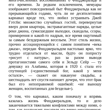
многочисленных воспоминаниях о Фицджеральде и
его времени. За редким исключением, мемуары
изображают повседневный быт Фицджеральда как не
прерывающийся годами, чуть ли не десятилетиями
карнавал вроде тех, что любил устраивать Джей
Гэтсби: множество случайных гостей, перевернутая
вверх дном квартира, экстравагантные наряды, целые
реки джина, сумасшедшие выходки, скандалы, ссоры,
примирения и какой-то надрыв, все время ощутимый
за самым безудержным весельем. Этот стиль жизни,
прочно ассоциирующийся с самим понятием «века
джаза», передан Фицджеральдом настолько ярко, что
трудно отделаться от мысли, будто он попросту
«рисует с натуры», раз за разом выводя
протагонистами самого себя и Зельду Сейр — ту
девушку из Алабамы, которая в 1920 г. стала его
спутницей («единственный бог, какой у меня
остался», — скажет он накануне свадьбы, а
шестнадцать лет спустя напишет дочери, что этот брак
был его непоправимой ошибкой: «не выношу
женщин, воспитанных для безделья»).
О том, что карнавал, каким поначалу и впрямь
казалась жизнь Фицджеральдов, то и дело
заканчивается тяжелыми конфликтами между ними, о
том, как раздражает писателя эта вечно неустроенная,