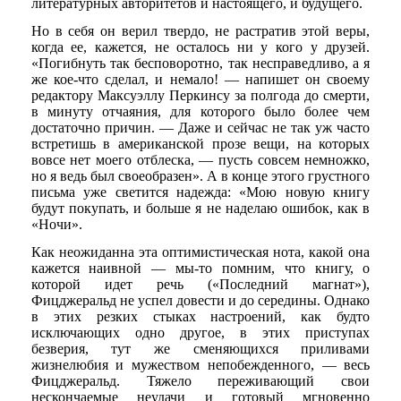
литературных авторитетов и настоящего, и будущего.
Но в себя он верил твердо, не растратив этой веры,
когда ее, кажется, не осталось ни у кого у друзей.
«Погибнуть так бесповоротно, так несправедливо, а я
же кое-что сделал, и немало! — напишет он своему
редактору Максуэллу Перкинсу за полгода до смерти,
в минуту отчаяния, для которого было более чем
достаточно причин. — Даже и сейчас не так уж часто
встретишь в американской прозе вещи, на которых
вовсе нет моего отблеска, — пусть совсем немножко,
но я ведь был своеобразен». А в конце этого грустного
письма уже светится надежда: «Мою новую книгу
будут покупать, и больше я не наделаю ошибок, как в
«Ночи».
Как неожиданна эта оптимистическая нота, какой она
кажется наивной — мы-то помним, что книгу, о
которой идет речь («Последний магнат»),
Фицджеральд не успел довести и до середины. Однако
в этих резких стыках настроений, как будто
исключающих одно другое, в этих приступах
безверия, тут же сменяющихся приливами
жизнелюбия и мужеством непобежденного, — весь
Фицджеральд. Тяжело переживающий свои
нескончаемые неудачи и готовый мгновенно