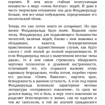
перемен. В нем жила «тайная незатухающая
ненависть» к миру «очень богатых» людей. И даже в
чисто творческом отношении она дала Фицджеральду
больше, чем все иные побуждения, определившие его
писательский облик.
Теперь это уже почти никто не оспаривает. Но при
жизни Фицджеральда было иначе. Выразив свою
эпоху, Фицджеральд для подавляющего большинства
читателей, включая людей, близко с ним знакомых и
обладавших, кажется, безукоризненным
нравственным и художественным слухом, как будто
слился с этой эпохой до полной неразличимости. И
если Фицджеральд писал о вымученном веселье «века
джаза», то в нем самом стремились обнаружить
черточки психологии и душевной настроенности,
отличавшей тех, кто отдавался жалкому этому
карнавалу безраздельно, чтобы потом, подобно герою
его рассказа «Опять Вавилон», ощутить крах,
безнадежность и раннюю усталость. А если под пером
Фицджеральда возникали характерные мотивы
литературы «потерянного поколения», то сразу же
делался вывод, что и боль, и веру этого поколения он
разделяет безоговорочно и значит, сам он наделен и
тем же скепсисом, и той же апатией гражданского