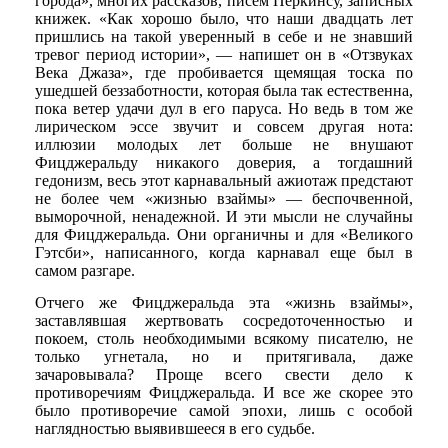
города», многих рассказов, писем Перкинсу, записных
книжек. «Как хорошо было, что наши двадцать лет
пришлись на такой уверенный в себе и не знавший
тревог период истории», — напишет он в «Отзвуках
Века Джаза», где пробивается щемящая тоска по
ушедшей беззаботности, которая была так естественна,
пока ветер удачи дул в его паруса. Но ведь в том же
лирическом эссе звучит и совсем другая нота:
иллюзии молодых лет больше не внушают
Фицджеральду никакого доверия, а тогдашний
гедонизм, весь этот карнавальный ажиотаж предстают
не более чем «жизнью взаймы» — беспочвенной,
выморочной, ненадежной. И эти мысли не случайны
для Фицджеральда. Они органичны и для «Великого
Гэтсби», написанного, когда карнавал еще был в
самом разгаре.
Отчего же Фицджеральда эта «жизнь взаймы»,
заставлявшая жертвовать сосредоточенностью и
покоем, столь необходимыми всякому писателю, не
только угнетала, но и притягивала, даже
зачаровывала? Проще всего свести дело к
противоречиям Фицджеральда. И все же скорее это
было противоречие самой эпохи, лишь с особой
наглядностью выявившееся в его судьбе.