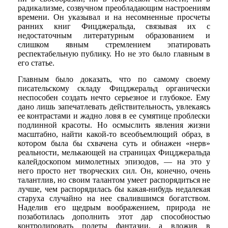
радикализме, созвучном преобладающим настроениям
времени. Он указывал и на несомненные просчеты
ранних книг Фицджеральда, связывая их с
недостаточным литературным образованием и
слишком явным стремлением эпатировать
респектабельную публику. Но не это было главным в
его статье.
Главным было доказать, что по самому своему
писательскому складу Фицджеральд органически
неспособен создать нечто серьезное и глубокое. Ему
дано лишь запечатлевать действительность, увлекаясь
ее контрастами и жадно ловя в ее сумятице проблески
подлинной красоты. Но осмыслить явления жизни
масштабно, найти какой-то всеобъемлющий образ, в
котором была бы схвачена суть и обнажен «нерв»
реальности, мелькающей на страницах Фицджеральда
калейдоскопом мимолетных эпизодов, — на это у
него просто нет творческих сил. Он, конечно, очень
талантлив, но своим талантом умеет распорядиться не
лучше, чем распорядилась бы какая-нибудь недалекая
старуха случайно на нее свалившимся богатством.
Наделив его щедрым воображением, природа не
позаботилась дополнить этот дар способностью
контролировать полеты фантазии, а вложив в