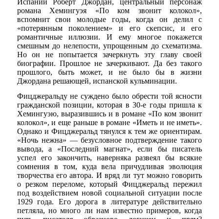
Испании Роберт Джордан, центральный персонаж
романа Хемингуэя «По ком звонит колокол»,
вспомнит свои молодые годы, когда он делил с
«потерянным поколением» и его скепсис, и его
романтичные иллюзии. И ему многое покажется
смешным до нелепости, упрощенным до схематизма.
Но он не попытается зачеркнуть эту главу своей
биографии. Прошлое не зачеркивают. Да без такого
прошлого, быть может, и не было бы в жизни
Джордана решающей, испанской кульминации.
Фицджеральду не суждено было обрести той ясности
гражданской позиции, которая в 30-е годы пришла к
Хемингуэю, выразившись и в романе «По ком звонит
колокол», и еще раньше в романе «Иметь и не иметь».
Однако и Фицджеральд тянулся к тем же ориентирам.
«Ночь нежна» — безусловное подтверждение такого
вывода, а «Последний магнат», если бы писатель
успел его закончить, наверняка развеял бы всякие
сомнения в том, куда вела причудливая эволюция
творчества его автора. И вряд ли тут можно говорить
о резком переломе, который Фицджеральд пережил
под воздействием новой социальной ситуации после
1929 года. Его дорога в литературе действительно
петляла, но много ли нам известно примеров, когда