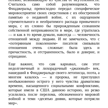
Считалось само собой разумеющимся, что
Фицджеральд превосходно передал специфическое
мировосприятие своих сверстников с их обостренной
памятью о недавней войне, с их ощущением
стремительного и необратимого распада привычного
мира, с их словно бы прирожденным сознанием
собственной неприкаянности в мире, где утратилась
— и как в то время думали, навсегда — человечность
отношений между людьми. И не замечалось, что с
«потерянным поколением» писателя связывали
отношения очень сложные: была здесь и
причастность, и отстраненность, было и доверие, и
отрицание.
Еще важнее, что сам карнавал, сам этот
недолговечный и лихорадочный «джазовый» век,
нашедший в Фицджеральде своего летописца, поэта, а
многим казалось — и пророка, не приглушил
необыкновенно острого у него чувства драматизма
времени, насыщенного социальными конфликтами,
которые имели в США давнюю историю, но резко
усилились после перелома, обозначенного мировой
войной и теми «десятью днями, которые потрясли
мир».