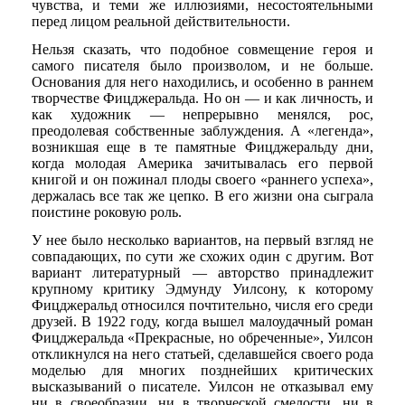
чувства, и теми же иллюзиями, несостоятельными
перед лицом реальной действительности.
Нельзя сказать, что подобное совмещение героя и
самого писателя было произволом, и не больше.
Основания для него находились, и особенно в раннем
творчестве Фицджеральда. Но он — и как личность, и
как художник — непрерывно менялся, рос,
преодолевая собственные заблуждения. А «легенда»,
возникшая еще в те памятные Фицджеральду дни,
когда молодая Америка зачитывалась его первой
книгой и он пожинал плоды своего «раннего успеха»,
держалась все так же цепко. В его жизни она сыграла
поистине роковую роль.
У нее было несколько вариантов, на первый взгляд не
совпадающих, по сути же схожих один с другим. Вот
вариант литературный — авторство принадлежит
крупному критику Эдмунду Уилсону, к которому
Фицджеральд относился почтительно, числя его среди
друзей. В 1922 году, когда вышел малоудачный роман
Фицджеральда «Прекрасные, но обреченные», Уилсон
откликнулся на него статьей, сделавшейся своего рода
моделью для многих позднейших критических
высказываний о писателе. Уилсон не отказывал ему
ни в своеобразии, ни в творческой смелости, ни в