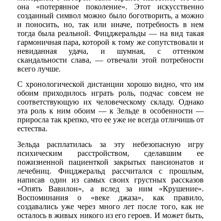
она «потерянное поколение». Этот искусственно
созданный символ можно было боготворить, а можно
и поносить, но, так или иначе, потребность в нем
тогда была реальной. Фицджеральды — на вид такая
гармоничная пара, которой к тому же сопутствовали и
невиданная удача, и шумная, с оттенком
скандальности слава, — отвечали этой потребности
всего лучше.
С хронологической дистанции хорошо видно, что им
обоим приходилось играть роль, подчас совсем не
соответствующую их человеческому складу. Однако
эта роль к ним обоим — к Зельде в особенности —
приросла так крепко, что ее уже не всегда отличишь от
естества.
Зельда расплатилась за эту небезопасную игру
психическим расстройством, сделавшим ее
пожизненной пациенткой закрытых пансионатов и
лечебниц. Фицджеральд рассчитался с прошлым,
написав один из самых своих грустных рассказов
«Опять Вавилон», а вслед за ним «Крушение».
Воспоминания о «веке джаза», как правило,
создавались уже через много лет после того, как не
осталось в живых никого из его героев. И может быть,