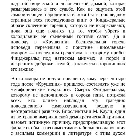
над той творческой и человеческой драмой, которая
разыгрывалась в его судьбе. Как не ощутить этой
самобичующей пародийности хотя бы в обошедшем
страницы всех последующих книг о Фицджеральде
образе склеенной тарелки, которую не выбрасывают,
пока она еще годится на то, чтобы убрать в
холодильник не съеденный гостями салат! Да и
повсюду в «Крушении» беспредельная горечь
исповеди перемешана с поистине «висельным»
юмором — последним средством, к которому прибег
Фицджеральд под натиском мнимых, а порой и
искренних доброжелателей, фактически хоронивших
его заживо.
Этого юмора не почувствовали те, кому через четыре
года после «Крушения» пришлось составлять уже не
метафорические некрологи. Смерть Фицджеральда,
которому не исполнилось и сорока пяти, потрясла
всех, кто близко наблюдал эту трагедию
повседневного саморазрушения, ведшую к
неотвратимой развязке. Впоследствии М. Каули, один
из ветеранов американской демократической критики,
назовет истинную причину, предопределившую этот
финал: ею была несовместимость большого дарования
с засильем коммерции в литературе, с этим духом