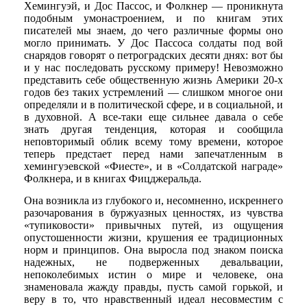
Хемингуэй, и Дос Пассос, и Фолкнер — проникнута
подобным умонастроением, и по книгам этих
писателей мы знаем, до чего различные формы оно
могло принимать. У Дос Пассоса солдаты под вой
снарядов говорят о петроградских десяти днях: вот бы
и у нас последовать русскому примеру! Невозможно
представить себе общественную жизнь Америки 20-х
годов без таких устремлений — слишком многое они
определяли и в политической сфере, и в социальной, и
в духовной. А все-таки еще сильнее давала о себе
знать другая тенденция, которая и сообщила
неповторимый облик всему тому времени, которое
теперь предстает перед нами запечатленным в
хемингуэевской «Фиесте», и в «Солдатской награде»
Фолкнера, и в книгах Фицджеральда.
Она возникла из глубокого и, несомненно, искреннего
разочарования в буржуазных ценностях, из чувства
«тупиковости» привычных путей, из ощущения
опустошенности жизни, крушения ее традиционных
норм и принципов. Она выросла под знаком поиска
надежных, не подверженных девальвации,
непоколебимых истин о мире и человеке, она
знаменовала жажду правды, пусть самой горькой, и
веру в то, что нравственный идеал несовместим с