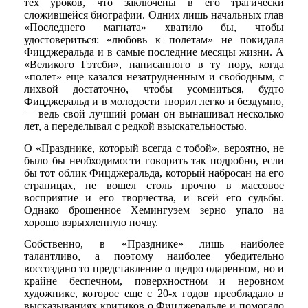
тех уроков, что заключены в его трагически
сложившейся биографии. Одних лишь начальных глав
«Последнего магната» хватило бы, чтобы
удостовериться: «любовь к полетам» не покидала
Фицджеральда и в самые последние месяцы жизни. А
«Великого Гэтсби», написанного в ту пору, когда
«полет» еще казался незатрудненным и свободным, с
лихвой достаточно, чтобы усомниться, будто
Фицджеральд и в молодости творил легко и бездумно,
— ведь свой лучший роман он вынашивал несколько
лет, а переделывал с редкой взыскательностью.
О «Празднике, который всегда с тобой», вероятно, не
было бы необходимости говорить так подробно, если
бы тот облик Фицджеральда, который набросан на его
страницах, не вошел столь прочно в массовое
восприятие и его творчества, и всей его судьбы.
Однако брошенное Хемингуэем зерно упало на
хорошо взрыхленную почву.
Собственно, в «Празднике» лишь наиболее
талантливо, а поэтому наиболее убедительно
воссоздано то представление о щедро одаренном, но и
крайне беспечном, поверхностном и неровном
художнике, которое еще с 20-х годов преобладало в
высказываниях критиков о Фицджеральде и помогало