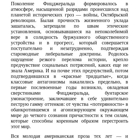
Поколение Фицджеральда формировалось в
атмосфере, насыщенной разрядами пронесшихся над
планетой исторических гроз — войны, Октябрьской
революции. Былая прочность жизненного уклада
зашаталась, затрещали по швам этические
установления, основывавшиеся на непоколебимой
вере в солидность буржуазного общественного
устройства и в прогресс, который совершается
поступательно и незатрудненно, подтверждая
старомодные либеральные доктрины. Родилось
ощущение резкого перелома истории, крепло
предчувствие социальных потрясений, каких еще не
знала Америка. И на почве этих предчувствий, потом
подтвердившихся в «красные тридцатые», когда
классовые антагонизмы накалились предельно, в
первые послевоенные годы возникло, овладевая
сверстниками Фицджеральда, бунтарское
умонастроение, заключавшее в себе удивительно
пеструю гамму оттенков: от чувства «потерянности» в
обанкротившемся и агонизирующем окружающем
мире до четкого сознания причастности к тем силам,
которые способны коренным образом перестроить
этот мир.
Вся молодая американская проза тех лет — и