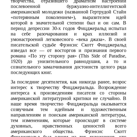
творчества, отразившего драматизм настроений
послевоенной буржуазно-интеллигентской
американской молодежи (названной Гертрудой Стайн
«потерянным поколением»), выразителем идей
которой в значительной степени был и он сам. В
период депрессии 30-х годов Фицджеральд испытал
на себе разочарования и крах иллюзий и
умонастроений легковесного «века джаза». В своей
писательской судьбе Фрэнсис Скотт Фицджеральд
изведал все — от восторгов и признания первого
романа «По эту сторону рая» (This Side of Paradise,
1920) до унизительного равнодушия, а то и
сознательного замалчивания достоинств целого ряда
последующих книг.
За последние десятилетия, как никогда ранее, возрос
интерес к творчеству Фицджеральда. Возрождение
интереса к произведениям писателя со стороны
американской литературной критики не случайно. В
наше время творчество Фицджеральда оказывается
созвучным тем идейным и художественным
направлениям и поискам американской литературы,
тем изменениям, которые происходят в системе
духовных, нравственных ценностей всего
американского общества. Фрэнсис Скотт
Фицджеральд был одним из тех художников, кто