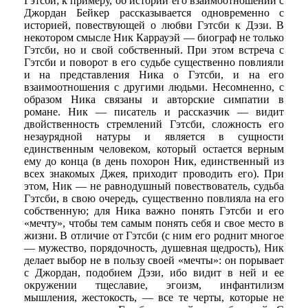
Гэтсби; к примеру, об истории его взаимоотношений с
Джордан Бейкер рассказывается одновременно с
историей, повествующей о любви Гэтсби к Дэзи. В
некотором смысле Ник Каррауэй — биограф не только
Гэтсби, но и свой собственный. При этом встреча с
Гэтсби и поворот в его судьбе существенно повлияли
и на представления Ника о Гэтсби, и на его
взаимоотношения с другими людьми. Несомненно, с
образом Ника связаны и авторские симпатии в
романе. Ник — писатель и рассказчик — видит
двойственность стремлений Гэтсби, сложность его
незаурядной натуры и является в сущности
единственным человеком, который остается верным
ему до конца (в день похорон Ник, единственный из
всех знакомых Джея, приходит проводить его). При
этом, Ник — не равнодушный повествователь, судьба
Гэтсби, в свою очередь, существенно повлияла на его
собственную; для Ника важно понять Гэтсби и его
«мечту», чтобы тем самым понять себя и свое место в
жизни. В отличие от Гэтсби (с ним его роднит многое
— мужество, порядочность, душевная щедрость), Ник
делает выбор не в пользу своей «мечты»: он порывает
с Джордан, подобием Дэзи, ибо видит в ней и ее
окружении тщеславие, эгоизм, инфантилизм
мышления, жестокость, — все те черты, которые не