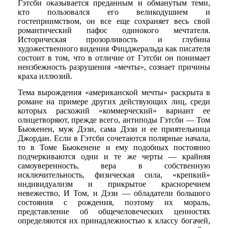
Гэтсби оказывается преданным и обманутым теми,
кто пользовался его великодушием и
гостеприимством, он все еще сохраняет весь свой
романтический пафос одинокого мечтателя.
Историческая прозорливость и глубина
художественного видения Фицджеральда как писателя
состоит в том, что в отличие от Гэтсби он понимает
неизбежность разрушения «мечты», сознает причины
краха иллюзий.
Тема вырождения «американской мечты» раскрыта в
романе на примере других действующих лиц, среди
которых расхожий «коммерческий» вариант ее
олицетворяют, прежде всего, антиподы Гэтсби — Том
Бьюкенен, муж Дэзи, сама Дэзи и ее приятельница
Джордан. Если в Гэтсби сочетаются полярные начала,
то в Томе Бьюкенене и ему подобных постоянно
подчеркиваются одни и те же черты — крайняя
самоуверенность, вера в собственную
исключительность, физическая сила, «крепкий»
индивидуализм и прикрытое красноречием
невежество, И Том, и Дэзи — обладатели большого
состояния с рождения, поэтому их мораль,
представление об общечеловеческих ценностях
определяются их принадлежностью к классу богачей,