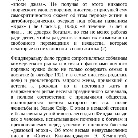
«эпохи джаза». Не получая от этого никакого
творческого удовлетворения, писатель с присущей ему
самокритичностью скажет об этом периоде жизни в
автобиографических очерках под общим названием
«Крах» (The Crack-Up, 1936): «В течение 16 лет я
жил…, не доверяя богатым, но тем не менее работая
ради денег, чтобы разделить с ними их возможности
свободного перемещения и изящества, которые
некоторые из них вносили в свою жизнь» (2).
Фицджеральду было трудно сопротивляться соблазнам
коммерческого рынка и в связи с факторами личного
порядка: нужно было не только содержать семью в
достатке (в октябре 1921 г. в семье писателя родилась
дочь) и удовлетворять запросы жены, привыкшей с
детства к роскоши, но и постоянно жить в
напряженном ритме веселья праздничного карнавала,
в полном соответствии с привычками общества,
полноправным членом которого он стал после
женитьбы на Зельде Сэйр. С этим в немалой степени
и была связана устойчивость легенды о Фицджеральде
как о человеке, испытывавшем почтение к богачам и
преклонявшемся перед успехом и внешним блеском
«джазовой эпохи». Об этом весьма недвусмысленно
писал в «Снегах Килиманджаро» Э. Хемингуэй,