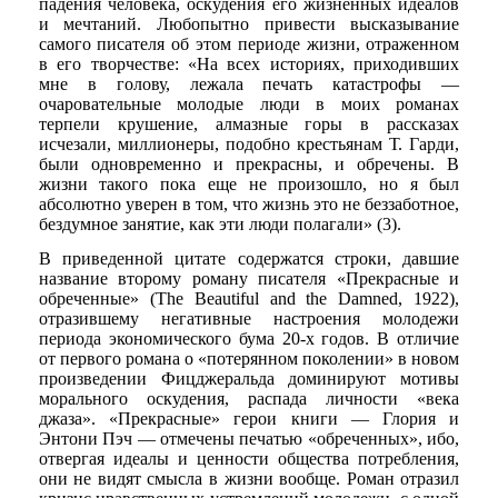
падения человека, оскудения его жизненных идеалов
и мечтаний. Любопытно привести высказывание
самого писателя об этом периоде жизни, отраженном
в его творчестве: «На всех историях, приходивших
мне в голову, лежала печать катастрофы —
очаровательные молодые люди в моих романах
терпели крушение, алмазные горы в рассказах
исчезали, миллионеры, подобно крестьянам Т. Гарди,
были одновременно и прекрасны, и обречены. В
жизни такого пока еще не произошло, но я был
абсолютно уверен в том, что жизнь это не беззаботное,
бездумное занятие, как эти люди полагали» (3).
В приведенной цитате содержатся строки, давшие
название второму роману писателя «Прекрасные и
обреченные» (The Beautiful and the Damned, 1922),
отразившему негативные настроения молодежи
периода экономического бума 20-х годов. В отличие
от первого романа о «потерянном поколении» в новом
произведении Фицджеральда доминируют мотивы
морального оскудения, распада личности «века
джаза». «Прекрасные» герои книги — Глория и
Энтони Пэч — отмечены печатью «обреченных», ибо,
отвергая идеалы и ценности общества потребления,
они не видят смысла в жизни вообще. Роман отразил