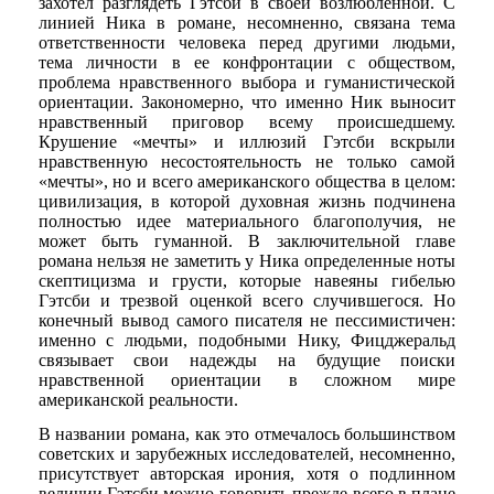
захотел разглядеть Гэтсби в своей возлюбленной. С
линией Ника в романе, несомненно, связана тема
ответственности человека перед другими людьми,
тема личности в ее конфронтации с обществом,
проблема нравственного выбора и гуманистической
ориентации. Закономерно, что именно Ник выносит
нравственный приговор всему происшедшему.
Крушение «мечты» и иллюзий Гэтсби вскрыли
нравственную несостоятельность не только самой
«мечты», но и всего американского общества в целом:
цивилизация, в которой духовная жизнь подчинена
полностью идее материального благополучия, не
может быть гуманной. В заключительной главе
романа нельзя не заметить у Ника определенные ноты
скептицизма и грусти, которые навеяны гибелью
Гэтсби и трезвой оценкой всего случившегося. Но
конечный вывод самого писателя не пессимистичен:
именно с людьми, подобными Нику, Фицджеральд
связывает свои надежды на будущие поиски
нравственной ориентации в сложном мире
американской реальности.
В названии романа, как это отмечалось большинством
советских и зарубежных исследователей, несомненно,
присутствует авторская ирония, хотя о подлинном
величии Гэтсби можно говорить прежде всего в плане