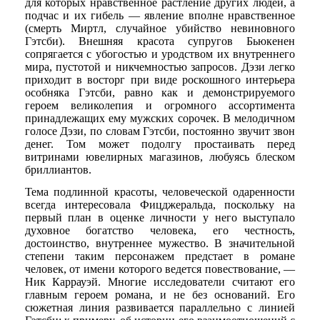
для которых нравственное растление других людей, а
подчас и их гибель — явление вполне нравственное
(смерть Миртл, случайное убийство невиновного
Гэтсби). Внешняя красота супругов Бьюкенен
сопрягается с убогостью и уродством их внутреннего
мира, пустотой и никчемностью запросов. Дэзи легко
приходит в восторг при виде роскошного интерьера
особняка Гэтсби, равно как и демонстрируемого
героем великолепия и огромного ассортимента
принадлежащих ему мужских сорочек. В мелодичном
голосе Дэзи, по словам Гэтсби, постоянно звучит звон
денег. Том может подолгу простаивать перед
витринами ювелирных магазинов, любуясь блеском
бриллиантов.
Тема подлинной красоты, человеческой одаренности
всегда интересовала Фицджеральда, поскольку на
первый план в оценке личности у него выступало
духовное богатство человека, его честность,
достоинство, внутреннее мужество. В значительной
степени таким персонажем предстает в романе
человек, от имени которого ведется повествование, —
Ник Каррауэй. Многие исследователи считают его
главным героем романа, и не без оснований. Его
сюжетная линия развивается параллельно с линией