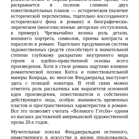
раскрывается в полном слиянии двух
повествовательных планов — историческом (наличие
исторической перспективы, тщательно воссозданного
исторического фона в романе) и биографически-
лирическом (многочисленные авторские отступления,
к примеру). Чрезвычайно велика роль детали,
внешнего портрета, символов, приема контраста и
параллели в романе. Тщательно продуманная система
художественных средств способствует в значительной
степени глубокому раскрытию внутреннего мира
героев и идейно-нравственной основы всего
произведения. Хотя в стиле романа ощутимо влияние
романтической поэзии Китса и повествовательной
манеры Конрада, во многом Фицджеральд выступает
здесь с позиций новатора. В этой связи можно
отметить роль рассказчика как выразителя основной
идеи произведения, повествователя и собственно
действующего лица, особую значимость временных
пластов и пространственных характеристик в романе.
Все это позволяет считать «Великого Гэтсби» одним
из высших достижений американской художественной
прозы 20-х годов.
Мучительные поиски Фицджеральдом истинного,
нравственного в искусстве и жизни продолжались,