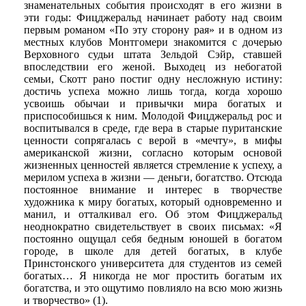
знаменательных события происходят в его жизни в
эти годы: Фицджеральд начинает работу над своим
первым романом «По эту сторону рая» и в одном из
местных клубов Монтгомери знакомится с дочерью
Верховного судьи штата Зельдой Сэйр, ставшей
впоследствии его женой. Выходец из небогатой
семьи, Скотт рано постиг одну несложную истину:
достичь успеха можно лишь тогда, когда хорошо
усвоишь обычаи и привычки мира богатых и
приспособишься к ним. Молодой Фицджеральд рос и
воспитывался в среде, где вера в старые пуританские
ценности сопрягалась с верой в «мечту», в мифы
американской жизни, согласно которым основой
жизненных ценностей является стремление к успеху, а
мерилом успеха в жизни — деньги, богатство. Отсюда
постоянное внимание и интерес в творчестве
художника к миру богатых, который одновременно и
манил, и отталкивал его. Об этом Фицджеральд
неоднократно свидетельствует в своих письмах: «Я
постоянно ощущал себя бедным юношей в богатом
городе, в школе для детей богатых, в клубе
Принстонского университета для студентов из семей
богатых… Я никогда не мог простить богатым их
богатства, и это ощутимо повлияло на всю мою жизнь
и творчество» (1).