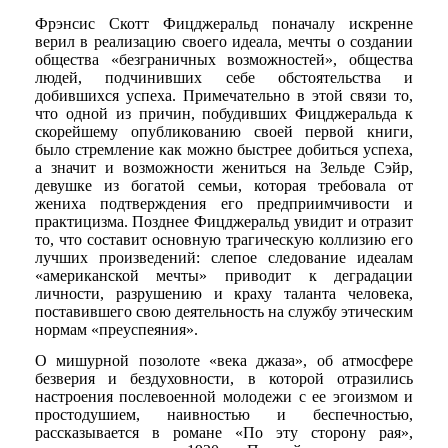
Фрэнсис Скотт Фицджеральд поначалу искренне
верил в реализацию своего идеала, мечты о создании
общества «безграничных возможностей», общества
людей, подчинивших себе обстоятельства и
добившихся успеха. Примечательно в этой связи то,
что одной из причин, побудивших Фицджеральда к
скорейшему опубликованию своей первой книги,
было стремление как можно быстрее добиться успеха,
а значит и возможности жениться на Зельде Сэйр,
девушке из богатой семьи, которая требовала от
жениха подтверждения его предприимчивости и
практицизма. Позднее Фицджеральд увидит и отразит
то, что составит основную трагическую коллизию его
лучших произведений: слепое следование идеалам
«американской мечты» приводит к деградации
личности, разрушению и краху таланта человека,
поставившего свою деятельность на службу этическим
нормам «преуспеяния».
О мишурной позолоте «века джаза», об атмосфере
безверия и бездуховности, в которой отразились
настроения послевоенной молодежи с ее эгоизмом и
простодушием, наивностью и беспечностью,
рассказывается в романе «По эту сторону рая»,