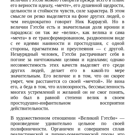
его верности идеалу, «мечте», его душевной щедрости,
цельности и стойкости чувств, силе характера. В этом
смысле он резко выделяется на фоне других людей, о
чем неоднократно говорит Ник Каррауэй. Но в
величии Гэтсби есть и значительная доля иронии и
парадокса: он так же «велик», как велика и сама
«мечта» в ее трансформированном, раздвоенном виде
с ее идеями наивности и простодушия, с одной
стороны, прагматизма и преуспеяния — с другой.
Незаурядный человек, Гэтсби растрачивает себя в
погоне за ничтожными целями и идеалами; однако
несовместимость этих качеств выделяет его среди
других людей, делает его в какой-то мере
значительным. Его величие и в том, что он скорее
умрет, чем расстанется со своей «мечтой». Не вина
его, а беда в том, что иллюзорность, бессмысленность
многих устремлений и желаний он не смог понять,
ибо был в равной степени велик в своем
простодушно-инфантильном восприятии
действительности.
В художественном отношении «Великий Гэтсби» —
произведение удивительно цельное по своей
полифоничности. Органичен и совершенен сплав
реалистической и лирико-романтической прозы, что