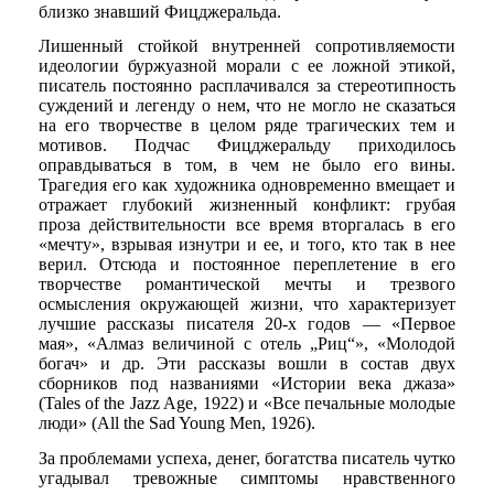
близко знавший Фицджеральда.
Лишенный стойкой внутренней сопротивляемости
идеологии буржуазной морали с ее ложной этикой,
писатель постоянно расплачивался за стереотипность
суждений и легенду о нем, что не могло не сказаться
на его творчестве в целом ряде трагических тем и
мотивов. Подчас Фицджеральду приходилось
оправдываться в том, в чем не было его вины.
Трагедия его как художника одновременно вмещает и
отражает глубокий жизненный конфликт: грубая
проза действительности все время вторгалась в его
«мечту», взрывая изнутри и ее, и того, кто так в нее
верил. Отсюда и постоянное переплетение в его
творчестве романтической мечты и трезвого
осмысления окружающей жизни, что характеризует
лучшие рассказы писателя 20-х годов — «Первое
мая», «Алмаз величиной с отель „Риц“», «Молодой
богач» и др. Эти рассказы вошли в состав двух
сборников под названиями «Истории века джаза»
(Tales of the Jazz Age, 1922) и «Все печальные молодые
люди» (All the Sad Young Men, 1926).
За проблемами успеха, денег, богатства писатель чутко
угадывал тревожные симптомы нравственного