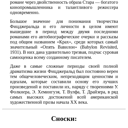
романе через двойственность образа Стара — богатого
кинопромышленника и талантливого режиссера
одновременно.
Большое значение для понимания творчества
Фицджеральда и его личности в целом имеют
вышедшие в период между двумя последними
романами его автобиографические очерки и рассказы
под общим названием «Крах», среди которых самый
значительный «Опять Вавилон» (Babylon Revisited,
1931). В них дана удивительно трезвая, подчас суровая
самооценка всему созданному писателем.
Даже в самые сложные периоды своей полной
драматизма жизни Фицджеральд был постоянно верен
тем общечеловеческим, непреходящим ценностям и
идеалам, которые составили основу его лучших
произведений и поставили их, наряду с творениями У.
Фолкнера, Э. Хемингуэя, Т. Вулфа, Т. Драйзера, в ряд
самых высоких достижений всей американской
художественной прозы начала XX века.
Сноски: