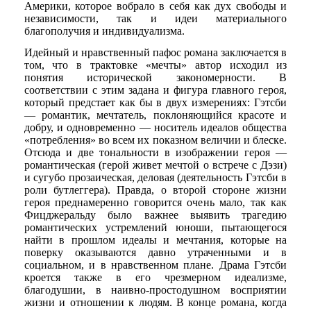
Америки, которое вобрало в себя как дух свободы и
независимости, так и идеи материального
благополучия и индивидуализма.
Идейный и нравственный пафос романа заключается в
том, что в трактовке «мечты» автор исходил из
понятия исторической закономерности. В
соответствии с этим задана и фигура главного героя,
который предстает как бы в двух измерениях: Гэтсби
— романтик, мечтатель, поклоняющийся красоте и
добру, и одновременно — носитель идеалов общества
«потребления» во всем их показном величии и блеске.
Отсюда и две тональности в изображении героя —
романтическая (герой живет мечтой о встрече с Дэзи)
и сугубо прозаическая, деловая (деятельность Гэтсби в
роли бутлеггера). Правда, о второй стороне жизни
героя преднамеренно говорится очень мало, так как
Фицджеральду было важнее выявить трагедию
романтических устремлений юноши, пытающегося
найти в прошлом идеалы и мечтания, которые на
поверку оказываются давно утраченными и в
социальном, и в нравственном плане. Драма Гэтсби
кроется также в его чрезмерном идеализме,
благодушии, в наивно-простодушном восприятии
жизни и отношении к людям. В конце романа, когда