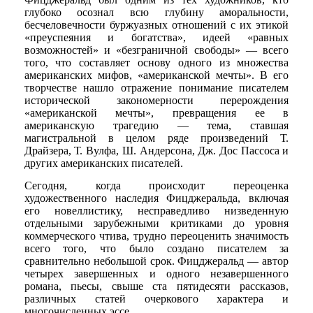
глубоко осознал всю глубину аморальности,
бесчеловечности буржуазных отношений с их этикой
«преуспеяния и богатства», идеей «равных
возможностей» и «безграничной свободы» — всего
того, что составляет основу одного из множества
американских мифов, «американской мечты». В его
творчестве нашло отражение понимание писателем
исторической закономерности перерождения
«американской мечты», превращения ее в
американскую трагедию — тема, ставшая
магистральной в целом ряде произведений Т.
Драйзера, Т. Вулфа, Ш. Андерсона, Дж. Дос Пассоса и
других американских писателей.
Сегодня, когда происходит переоценка
художественного наследия Фицджеральда, включая
его новеллистику, несправедливо низведенную
отдельными зарубежными критиками до уровня
коммерческого чтива, трудно переоценить значимость
всего того, что было создано писателем за
сравнительно небольшой срок. Фицджеральд — автор
четырех завершенных и одного незавершенного
романа, пьесы, свыше ста пятидесяти рассказов,
различных статей очеркового характера и
многочисленных эссе.