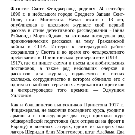
Фрэнсис Скотт Фицджеральд родился 24 сентября
1896 г. в небольшом городе Среднего Запада Сент-
Поле, штат Миннесота. Начал писать с 13 лет,
опубликовав в школьном журнале свой первый
рассказ в стиле детективного расследования «Тайна
Рэймонда Мортгейджа», за которым последовал ряд
приключенческих рассказов на тему Гражданской
войны в США. Интерес к литературной работе
сохранился у Скотта и во время его четырехлетнего
пребывания в Принстонском университете (1913 —
1917), где он пишет скетчи и пьесы для любительских
постановок, а также ряд небольших очерков и
рассказов для журнала, издаваемого в стенах
колледжа, сотрудничество в котором сблизило его с
одним из наиболее серьезных американских критиков
и литературоведов того времени — Эдмундом
Уилсоном.
Как и большинство выпускников Принстона 1917 г.,
Фицджеральд, не закончив последнего курса, уходит в
армию и в последующие два года проходит курс
общеармейской подготовки (для отправки на фронт в
Европу) в военных лагерях, одним из которых был
лагерь Шеридан близ Монтгомери, штат Алабама. Два