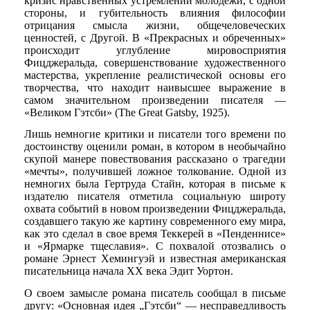
кризис нравственных устремлений молодежи, с одной
стороны, и губительность влияния философии
отрицания смысла жизни, общечеловеческих
ценностей, с Другой. В «Прекрасных и обреченных»
происходит углубление мировосприятия
Фицджеральда, совершенствование художественного
мастерства, укрепление реалистической основы его
творчества, что находит наивысшее выражение в
самом значительном произведении писателя —
«Великом Гэтсби» (The Great Gatsby, 1925).
Лишь немногие критики и писатели того времени по
достоинству оценили роман, в котором в необычайно
скупой манере повествования рассказано о трагедии
«мечты», получившей ложное толкование. Одной из
немногих была Гертруда Стайн, которая в письме к
издателю писателя отметила социальную широту
охвата событий в новом произведении Фицджеральда,
создавшего такую же картину современного ему мира,
как это сделал в свое время Теккерей в «Пенденнисе»
и «Ярмарке тщеславия». С похвалой отозвались о
романе Эрнест Хемингуэй и известная американская
писательница начала XX века Эдит Уортон.
О своем замысле романа писатель сообщал в письме
другу: «Основная идея „Гэтсби“ — несправедливость