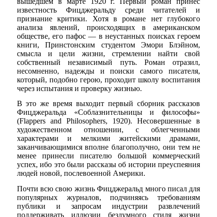
вышедшем в марте 1920 г. Первый роман принес
известность Фицджеральду среди читателей и
признание критики. Хотя в романе нет глубокого
анализа явлений, происходящих в американском
обществе, его пафос — в неустанных поисках героем
книги, Принстонским студентом Эмори Блэйном,
смысла и цели жизни, стремлении найти свой
собственный независимый путь. Роман отразил,
несомненно, надежды и поиски самого писателя,
который, подобно герою, проходит школу воспитания
через испытания и проверку жизнью.
В это же время выходит первый сборник рассказов
Фицджеральда «Соблазнительницы и философы»
(Flappers and Philosophers, 1920). Несовершенные в
художественном отношении, с облегченными
характерами и мелкими житейскими драмами,
заканчивающимися вполне благополучно, они тем не
менее принесли писателю большой коммерческий
успех, ибо это были рассказы об истории преуспеяния
людей новой, послевоенной Америки.
Почти всю свою жизнь Фицджеральд много писал для
популярных журналов, подчиняясь требованиям
публики и запросам индустрии развлечений
поддерживать иллюзии бездумного стиля жизни