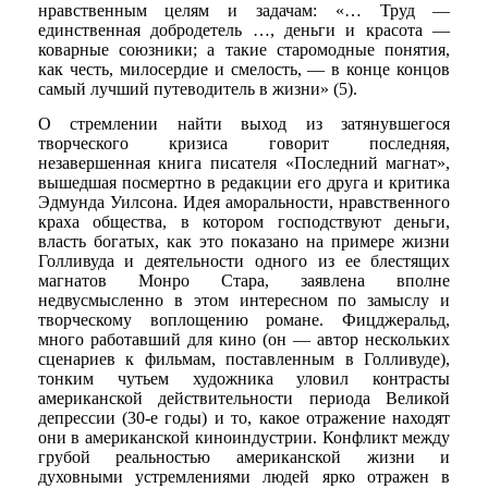
нравственным целям и задачам: «… Труд —
единственная добродетель …, деньги и красота —
коварные союзники; а такие старомодные понятия,
как честь, милосердие и смелость, — в конце концов
самый лучший путеводитель в жизни» (5).
О стремлении найти выход из затянувшегося
творческого кризиса говорит последняя,
незавершенная книга писателя «Последний магнат»,
вышедшая посмертно в редакции его друга и критика
Эдмунда Уилсона. Идея аморальности, нравственного
краха общества, в котором господствуют деньги,
власть богатых, как это показано на примере жизни
Голливуда и деятельности одного из ее блестящих
магнатов Монро Стара, заявлена вполне
недвусмысленно в этом интересном по замыслу и
творческому воплощению романе. Фицджеральд,
много работавший для кино (он — автор нескольких
сценариев к фильмам, поставленным в Голливуде),
тонким чутьем художника уловил контрасты
американской действительности периода Великой
депрессии (30-е годы) и то, какое отражение находят
они в американской киноиндустрии. Конфликт между
грубой реальностью американской жизни и
духовными устремлениями людей ярко отражен в