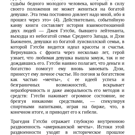
судьбы бедного молодого человека, который в силу
своего положения не может жениться на богатой
девушке. Эта тема постоянно довлеет надо мной, ибо я
прошел через это» (4). Действительно, событийную
канву книги составляет история взаимоотношений
двух людей — Джея Гэтсби, бывшего лейтенанта,
выходца из небогатой семьи Среднего Запада, и Дэзи
Бьюкенен, девушки из богатой луисвиллской семьи, в
которой Гэтсби видится идеал красоты и счастья.
Вернувшись с фронта через несколько лет, герой
узнает, что любимая девушка вышла замуж, так и не
дождавшись его. Гэтсби наивно полагает, что деньги и
богатство помогут ему вновь завоевать Дэзи,
принесут ему личное счастье. Но погоня за богатством
как частью «мечты», с ее идеей успеха и
безграничных возможностей, вскрывает
неразборчивость и даже аморальность его методов и
средств: Гэтсби наживает огромное состояние, не
брезгуя никакими средствами, — спекулируя
спиртными напитками, играя на бирже, что, в
конечном итоге, и приводит его к гибели.
Трагедия Гэтсби отражает глубокую внутреннюю
раздвоенность «американской мечты». Истоки этой
раздвоенности уходят в историческое прошлое