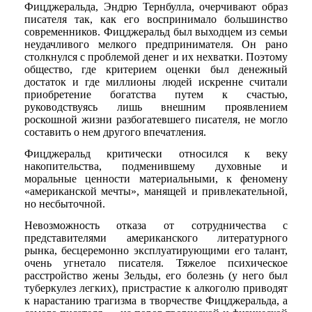
Фицджеральда, Эндрю Тернбулла, очерчивают образ
писателя так, как его воспринимало большинство
современников. Фицджеральд был выходцем из семьи
неудачливого мелкого предпринимателя. Он рано
столкнулся с проблемой денег и их нехватки. Поэтому
общество, где критерием оценки был денежный
достаток и где миллионы людей искренне считали
приобретение богатства путем к счастью,
руководствуясь лишь внешним проявлением
роскошной жизни разбогатевшего писателя, не могло
составить о нем другого впечатления.
Фицджеральд критически относился к веку
накопительства, подменившему духовные и
моральные ценности материальными, к феномену
«американской мечты», манящей и привлекательной,
но несбыточной.
Невозможность отказа от сотрудничества с
представителями американского литературного
рынка, бесцеремонно эксплуатирующими его талант,
очень угнетало писателя. Тяжелое психическое
расстройство жены Зельды, его болезнь (у него был
туберкулез легких), пристрастие к алкоголю приводят
к нарастанию трагизма в творчестве Фицджеральда, а