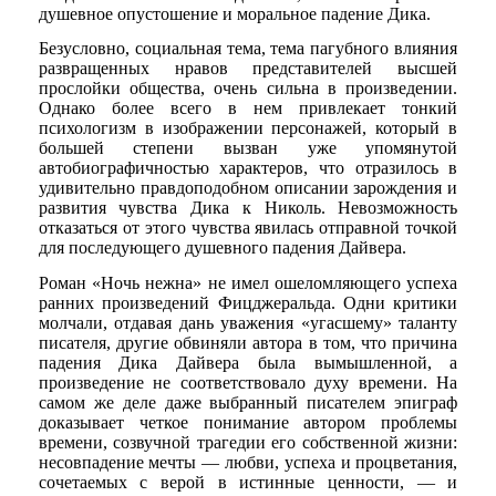
душевное опустошение и моральное падение Дика.
Безусловно, социальная тема, тема пагубного влияния
развращенных нравов представителей высшей
прослойки общества, очень сильна в произведении.
Однако более всего в нем привлекает тонкий
психологизм в изображении персонажей, который в
большей степени вызван уже упомянутой
автобиографичностью характеров, что отразилось в
удивительно правдоподобном описании зарождения и
развития чувства Дика к Николь. Невозможность
отказаться от этого чувства явилась отправной точкой
для последующего душевного падения Дайвера.
Роман «Ночь нежна» не имел ошеломляющего успеха
ранних произведений Фицджеральда. Одни критики
молчали, отдавая дань уважения «угасшему» таланту
писателя, другие обвиняли автора в том, что причина
падения Дика Дайвера была вымышленной, а
произведение не соответствовало духу времени. На
самом же деле даже выбранный писателем эпиграф
доказывает четкое понимание автором проблемы
времени, созвучной трагедии его собственной жизни:
несовпадение мечты — любви, успеха и процветания,
сочетаемых с верой в истинные ценности, — и