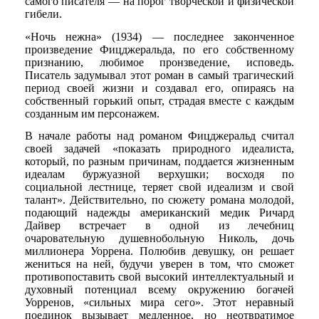
самого писателя — на порог творческой и физической
гибели.
«Ночь нежна» (1934) — последнее законченное
произведение Фицджеральда, по его собственному
признанию, любимое пронзведение, исповедь.
Писатель задумывал этот роман в самый трагический
период своей жизни и создавал его, опираясь на
собственный горький опыт, страдая вместе с каждым
созданным им персонажем.
В начале работы над романом Фицджеральд считал
своей задачей «показать природного идеалиста,
который, по разным причинам, поддается жизненным
идеалам буржуазной верхушки; восходя по
социальной лестнице, теряет свой идеализм и свой
талант». Действительно, по сюжету романа молодой,
подающий надежды американский медик Ричард
Дайвер встречает в одной из лечебниц
очаровательную душевнобольную Николь, дочь
миллионера Уоррена. Полюбив девушку, он решает
жениться на ней, будучи уверен в том, что сможет
противопоставить свой высокий интеллектуальный и
духовный потенциал всему окружению богачей
Уорренов, «сильных мира сего». Этот неравный
поединок вызывает медленное, но неотвратимое