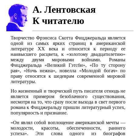
А. Лентовская
К читателю
Творчество Фрэнсиса Скотта Фицджеральда является
одной из самых ярких страниц в американской
литературе XX века и относится к периоду ее
наивысшего расцвета, к «золотому двадцатилетию»
между двумя мировыми войнами. Романы
Фицджеральда «Великий Гэтсби», «По ту сторону
рая», «Ночь нежна», новелла «Молодой богач» по
праву относятся к шедеврам современной мировой
литературы.
Но жизненный и творческий путь писателя отнюдь не
является примером безоблачного существования,
несмотря на то, что сразу после выхода в свет первого
романа к Фицджеральду пришли литературный успех,
популярность и признание.
«Он являл собой воплощение американской мечты —
молодости, красоты, обеспеченности, раннего
успеха». Эти слова одного из биографов