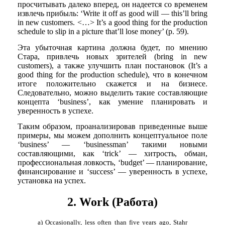
просчитывать далеко вперед, он надеется со временем
извлечь прибыль: ‘Write it off as good will — this’ll bring
in new customers. <…> It’s a good thing for the production
schedule to slip in a picture that’ll lose money’ (p. 59).
Эта убыточная картина должна будет, по мнению
Стара, привлечь новых зрителей (bring in new
customers), а также улучшить план постановок (It’s a
good thing for the production schedule), что в конечном
итоге положительно скажется и на бизнесе.
Следовательно, можно выделить такие составляющие
концепта ‘business’, как умение планировать и
уверенность в успехе.
Таким образом, проанализировав приведенные выше
примеры, мы можем дополнить концептуальное поле
‘business’ — ‘businessman’ такими новыми
составляющими, как ‘trick’ — хитрость, обман,
профессиональная ловкость, ‘budget’ — планирование,
финансирование и ‘success’ — уверенность в успехе,
установка на успех.
2. Work (Работа)
a) Occasionally, less often than five years ago, Stahr