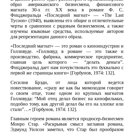
образ американского бизнесмена, финансового
магната 30-х гг. ХХ века в романе Ф. С.
Фицджеральда «Последний магнат» — «The Last
Tycoon» (1940), выявлены его общие и отличительные
черты в сравнении с рядовым бизнесменом, а также
изучены языковые средства, используемые автором
для репрезентации данного образа.
«Последний магнат» — это роман о киноиндустрии и
Голливуде. «Голливуд в романе — это также и
производство, фабрика, коммерческое предприятие,
главная цель которого — “делать деньги”.
Фицджеральд дает нам почувствовать это буквально с
первой же страницы книги» [Горбунов, 1974: 132].
Сесилия Брэди, от лица которой ведется
повествование, «сразу же как бы мимоходом говорит
о своем отце, тоже одном из крупных магнатов
Голливуда: “Мой отец делал бизнес на кинофильмах,
подобно тому, как другой делал бы его на хлопке или
стали”…» [Горбунов, 1974: 132].
Главным героем романа является продюсер-бизнесмен
Монро Стар. «Раскрывая смысл заглавия романа,
Эдмунд Уилсон заметил, что Стар был прообразом