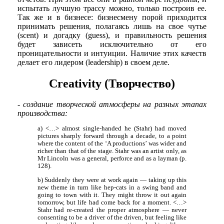
испытать лучшую трассу можно, только построив ее.
Так же и в бизнесе: бизнесмену порой приходится
принимать решения, полагаясь лишь на свое чутье
(scent) и догадку (guess), и правильность решения
будет зависеть исключительно от его
проницательности и интуиции. Наличие этих качеств
делает его лидером (leadership) в своем деле.
Creativity (Творчество)
- создание творческой атмосферы на разных этапах
производства:
a) <…> almost single-handed he (Stahr) had moved
pictures sharply forward through a decade, to a point
where the content of the ‘A productions’ was wider and
richer than that of the stage. Stahr was an artist only, as
Mr Lincoln was a general, perforce and as a layman (p.
128).
b) Suddenly they were at work again — taking up this
new theme in turn like hep-cats in a swing band and
going to town with it. They might throw it out again
tomorrow, but life had come back for a moment. <…>
Stahr had re-created the proper atmosphere — never
consenting to be a driver of the driven, but feeling like