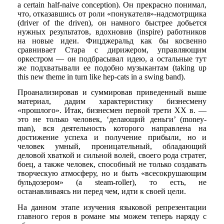
a certain half-naive conception). Он прекрасно понимал,
что, отказавшись от роли «понукателя»-надсмотрщика
(driver of the driven), он намного быстрее добьется
нужных результатов, вдохновив (inspire) работников
на новые идеи. Фицджеральд как бы косвенно
сравнивает Стара с дирижером, управляющим
оркестром — он подбрасывал идею, а остальные тут
же подхватывали ее подобно музыкантам (taking up
this new theme in turn like hep-cats in a swing band).
Проанализировав и суммировав приведенный выше
материал, дадим характеристику бизнесмену
«прошлого». Итак, бизнесмен первой трети ХХ в. —
это не только человек, ‘делающий деньги’ (money-
man), вся деятельность которого направлена на
достижение успеха и получение прибыли, но и
человек умный, проницательный, обладающий
деловой хваткой и сильной волей, своего рода стратег,
боец, а также человек, способный не только создавать
творческую атмосферу, но и быть «всесокрушающим
бульдозером» (a steam-roller), то есть, не
останавливаясь ни перед чем, идти к своей цели.
На данном этапе изучения языковой репрезентации
главного героя в романе мы можем теперь наряду с