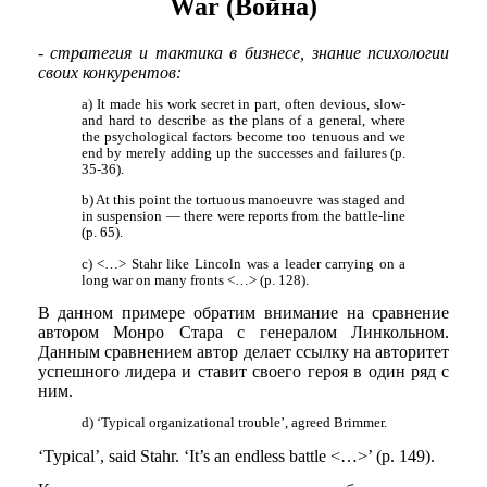
War (Война)
- стратегия и тактика в бизнесе, знание психологии
своих конкурентов:
a) It made his work secret in part, often devious, slow-
and hard to describe as the plans of a general, where
the psychological factors become too tenuous and we
end by merely adding up the successes and failures (p.
35-36).
b) At this point the tortuous manoeuvre was staged and
in suspension — there were reports from the battle-line
(p. 65).
c) <…> Stahr like Lincoln was a leader carrying on a
long war on many fronts <…> (p. 128).
В данном примере обратим внимание на сравнение
автором Монро Стара с генералом Линкольном.
Данным сравнением автор делает ссылку на авторитет
успешного лидера и ставит своего героя в один ряд с
ним.
d) ‘Typical organizational trouble’, agreed Brimmer.
‘Typical’, said Stahr. ‘It’s an endless battle <…>’ (p. 149).