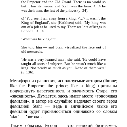
the Emperor and the Old Guard. There is no world so
but it has its heroes, and Stahr was the hero. <…> he
was their man, the last of the princes (p. 34).
c) ‘You see, I ran away from a king. <…> It wasn’t the
King of England’, she (Kathleen) said, ‘My king was
out of a job as he used to say. There are lots of kings in
London’. <…>
‘What was he king of?’
She told him — and Stahr visualized the face out of
old newsreels.
‘He was a very learned man’, she said. ‘He could have
taught all sorts of subjects. But he wasn’t much like a
king. Not nearly as much as you. None of them were’
(p. 136).
Метафоры и сравнения, используемые автором (throne;
like the Emperor; the prince; like a king) призваны
подчеркнуть царственность и значимость Стара, его
«звездность». Думается, здесь имеет место «говорящая
фамилия», и автор не случайно наделяет своего героя
фамилией Stahr — ведь в английском языке его
фамилия будет произноситься одинаково со словом
‘star’ — ‘звезда’.
Таким образом, tycoon — это великий бизнесмен,