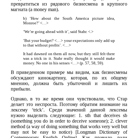
превратиться из рядового бизнесмена в крупного
магната (a money man).
b) ‘How about the South America picture idea,
Monroe?’ <…>
‘We’re going ahead with it’, said Stahr. <.>
‘But your budget? <…> your expectations only add up
to that without profits’. <…>
It had dawned on them all now, but they still felt there
was a trick in it. Stahr really thought it would make
money. No one in his senses <…> (p. 57, 58, 59).
В приведенном примере мы видим, как бизнесмены
обсуждают кинокартину, которая, по их общему
мнению, должна быть убыточной и лишить их
прибыли.
Однако, в то же время они чувствовали, что Стар
делает это неспроста. Поэтому обратим внимание на
лексему ‘trick’. Среди значений данной лексемы
нужно выделить следующие: 1. sth that deceives sb
(something you do in order to deceive someone); 2. clever
method (a way of doing something that works very well but
may not be easy to notice) [Longman Dictionary of
Contemporary English Online]. Как правило, ради