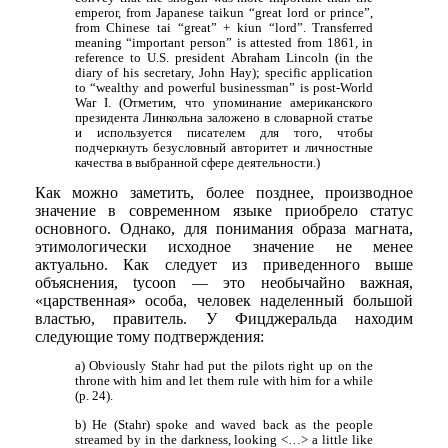
emperor, from Japanese taikun “great lord or prince”,
from Chinese tai “great” + kiun “lord”. Transferred
meaning “important person” is attested from 1861, in
reference to U.S. president Abraham Lincoln (in the
diary of his secretary, John Hay); specific application
to “wealthy and powerful businessman” is post-World
War I. (Отметим, что упоминание американского
президента Линкольна заложено в словарной статье
и используется писателем для того, чтобы
подчеркнуть безусловный авторитет и личностные
качества в выбранной сфере деятельности.)
Как можно заметить, более позднее, производное
значение в современном языке приобрело статус
основного. Однако, для понимания образа магната,
этимологически исходное значение не менее
актуально. Как следует из приведенного выше
объяснения, tycoon — это необычайно важная,
«царственная» особа, человек наделенный большой
властью, правитель. У Фицджеральда находим
следующие тому подтверждения:
a) Obviously Stahr had put the pilots right up on the
throne with him and let them rule with him for a while
(p. 24).
b) He (Stahr) spoke and waved back as the people
streamed by in the darkness, looking <…> a little like