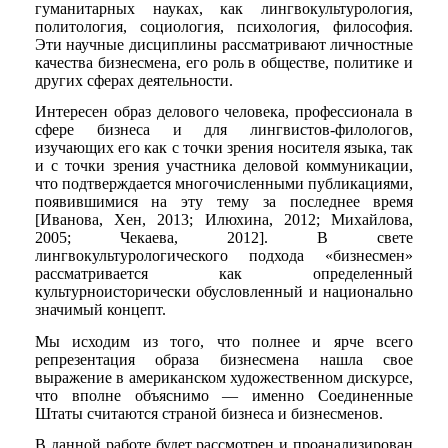
гуманитарных науках, как лингвокультурология,
политология, социология, психология, философия.
Эти научные дисциплины рассматривают личностные
качества бизнесмена, его роль в обществе, политике и
других сферах деятельности.
Интересен образ делового человека, профессионала в
сфере бизнеса и для лингвистов-филологов,
изучающих его как с точки зрения носителя языка, так
и с точки зрения участника деловой коммуникации,
что подтверждается многочисленными публикациями,
появившимися на эту тему за последнее время
[Иванова, Хен, 2013; Илюхина, 2012; Михайлова,
2005; Чекаева, 2012]. В свете
лингвокультурологического подхода «бизнесмен»
рассматривается как определенный
культурноисторически обусловленный и национально
значимый концепт.
Мы исходим из того, что полнее и ярче всего
репрезентация образа бизнесмена нашла свое
выражение в американском художественном дискурсе,
что вполне объяснимо — именно Соединенные
Штаты считаются страной бизнеса и бизнесменов.
В данной работе будет рассмотрен и проанализирован