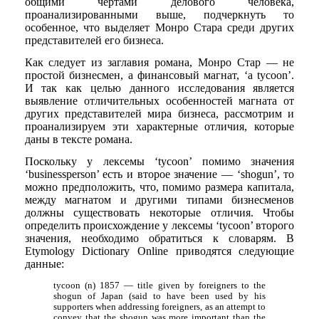
общими чертами делового человека,
проанализированными выше, подчеркнуть то
особенное, что выделяет Монро Стара среди других
представителей его бизнеса.
Как следует из заглавия романа, Монро Стар — не
простой бизнесмен, а финансовый магнат, ‘a tycoon’.
И так как целью данного исследования является
выявление отличительных особенностей магната от
других представителей мира бизнеса, рассмотрим и
проанализируем эти характерные отличия, которые
даны в тексте романа.
Поскольку у лексемы ‘tycoon’ помимо значения
‘businessperson’ есть и второе значение — ‘shogun’, то
можно предположить, что, помимо размера капитала,
между магнатом и другими типами бизнесменов
должны существовать некоторые отличия. Чтобы
определить происхождение у лексемы ‘tycoon’ второго
значения, необходимо обратиться к словарям. В
Etymology Dictionary Online приводятся следующие
данные:
tycoon (n) 1857 — title given by foreigners to the
shogun of Japan (said to have been used by his
supporters when addressing foreigners, as an attempt to
convey that the shogun was more important than the