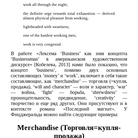
work all through the night;
the definite urge towards total exhaustion — derived
almost physical pleasure from working;
lightheaded with weariness;
one of the hardest working men;
work is very congenial.
В работе «Лексема ‘Business’ как имя концепта
‘Businessman’ в американском художественном
дискурсе» [Кобелева, 2013] нами было показано, что
концепт ‘business’, помимо двух основных
составляющих ‘money’ и ‘work’, включает в себя такие
составляющие, как ‘merchandise’ — торговля (=купля,
продажа), ‘will and character’ — воля и характер, ‘war’
— война, ‘fight’ — борьба, ‘shrewdness’ —
проницательность, предвидение, ‘creativity’ —
творчество и еще ряд других. Они присутствуют и в
контексте романа «Последний магнат». У
Фицджеральда можно найти следующие примеры:
Merchandise (Торговля=купля-
продажа)