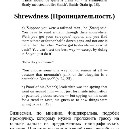
‘There would be quite a crash <…> if steam-roller
Brady met steamroller Smith’. Smith=Stahr (p. 18).
Shrewdness (Проницательность)
a) ‘Suppose you were a railroad man’, he (Stahr) said.
You have to send a train through there somewhere.
Well, you get your surveyors’ reports, and you find
there’s three or four or half a dozen gaps, and not one is
better than the other. You’ve got to decide — on what
basis? You can’t test the best way — except by doing
it. So you just do it’.
‘How do you mean?’
‘You choose some one way for no reason at all —
because that mountain’s pink or the blueprint is a
better blue. You see?’ (p. 24, 25).
b) Proof of his (Stahr’s) leadership was the spying that
went on around him — not just for inside information
or patented process secrets — but spying on his scent
for a trend in taste, his guess as to how things were
going to be (p. 35).
Бизнесмен, по мнению, Фицджеральда, подобен
проходчику, которому нужно проложить трассу на
основе одного из предложенных топографических
отчетов. При этом все они в равной мере неудобны, и