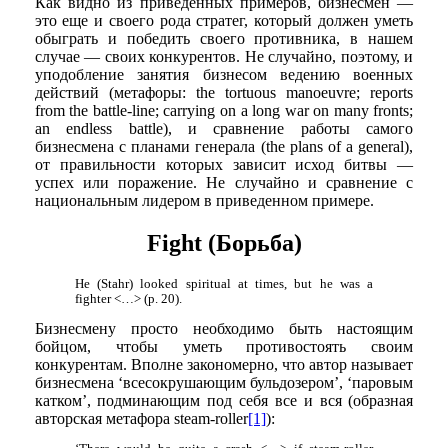
Как видно из приведенных примеров, бизнесмен —
это еще и своего рода стратег, который должен уметь
обыграть и победить своего противника, в нашем
случае — своих конкурентов. Не случайно, поэтому, и
уподобление занятия бизнесом ведению военных
действий (метафоры: the tortuous manoeuvre; reports
from the battle-line; carrying on a long war on many fronts;
an endless battle), и сравнение работы самого
бизнесмена с планами генерала (the plans of a general),
от правильности которых зависит исход битвы —
успех или поражение. Не случайно и сравнение с
национальным лидером в приведенном примере.
Fight (Борьба)
He (Stahr) looked spiritual at times, but he was a
fighter <…> (p. 20).
Бизнесмену просто необходимо быть настоящим
бойцом, чтобы уметь противостоять своим
конкурентам. Вполне закономерно, что автор называет
бизнесмена ‘всесокрушающим бульдозером’, ‘паровым
катком’, подминающим под себя все и вся (образная
авторская метафора steam-roller
[1]
):