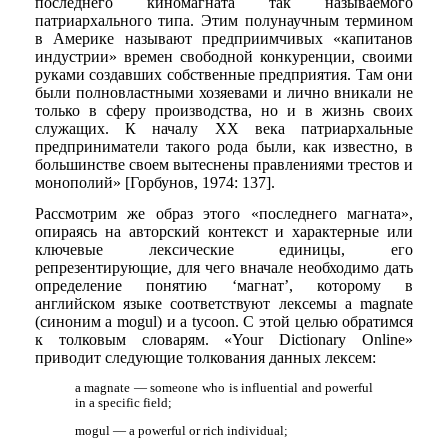
последнего киномагната так называемого
патриархального типа. Этим полунаучным термином
в Америке называют предприимчивых «капитанов
индустрии» времен свободной конкуренции, своими
руками создавших собственные предприятия. Там они
были полновластными хозяевами и лично вникали не
только в сферу производства, но и в жизнь своих
служащих. К началу ХХ века патриархальные
предприниматели такого рода были, как известно, в
большинстве своем вытеснены правлениями трестов и
монополий» [Горбунов, 1974: 137].
Рассмотрим же образ этого «последнего магната»,
опираясь на авторский контекст и характерные или
ключевые лексические единицы, его
репрезентирующие, для чего вначале необходимо дать
определение понятию ‘магнат’, которому в
английском языке соответствуют лексемы a magnate
(синоним a mogul) и a tycoon. С этой целью обратимся
к толковым словарям. «Your Dictionary Online»
приводит следующие толкования данных лексем:
a magnate — someone who is influential and powerful
in a specific field;
mogul — a powerful or rich individual;