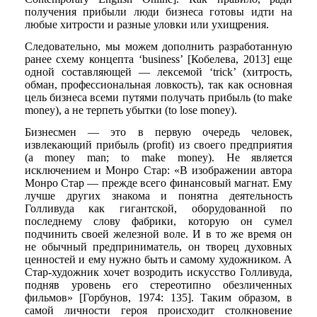
получения прибыли люди бизнеса готовы идти на
любые хитрости и разные уловки или ухищрения.
Следовательно, мы можем дополнить разработанную
ранее схему концепта ‘business’ [Кобелева, 2013] еще
одной составляющей — лексемой ‘trick’ (хитрость,
обман, профессиональная ловкость), так как основная
цель бизнеса всеми путями получать прибыль (to make
money), а не терпеть убытки (to lose money).
Бизнесмен — это в первую очередь человек,
извлекающий прибыль (profit) из своего предприятия
(a money man; to make money). Не является
исключением и Монро Стар: «В изображении автора
Монро Стар — прежде всего финансовый магнат. Ему
лучше других знакома и понятна деятельность
Голливуда как гигантской, оборудованной по
последнему слову фабрики, которую он сумел
подчинить своей железной воле. И в то же время он
не обычный предприниматель, он творец духовных
ценностей и ему нужно быть и самому художником. А
Стар-художник хочет возродить искусство Голливуда,
подняв уровень его стереотипно обезличенных
фильмов» [Горбунов, 1974: 135]. Таким образом, в
самой личности героя происходит столкновение