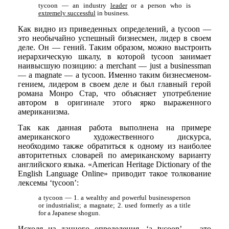
tycoon — an industry
leader
or a person who is
extremely successful
in business.
Как видно из приведенных определений, a tycoon —
это необычайно успешный бизнесмен, лидер в своем
деле. Он — гений. Таким образом, можно выстроить
иерархическую шкалу, в которой tycoon занимает
наивысшую позицию: a merchant — just a businessman
— a magnate — a tycoon. Именно таким бизнесменом-
гением, лидером в своем деле и был главный герой
романа Монро Стар, что объясняет употребление
автором в оригинале этого ярко выраженного
американизма.
Так как данная работа выполнена на примере
американского художественного дискурса,
необходимо также обратиться к одному из наиболее
авторитетных словарей по американскому варианту
английского языка. «American Heritage Dictionary of the
English Language Online» приводит такое толкование
лексемы ‘tycoon’:
a tycoon — 1. a wealthy and powerful businessperson
or industrialist; a magnate; 2. used formerly as a title
for a Japanese shogun.
Исходя из данного определения, ‘a tycoon’ — это