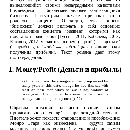
выделяющийся своими незаурядными качествами
businessperson — бизнесмен, человек, занимающийся
бизнесом. Рассмотрим вначале признаки этого
родового концепта. Очевидно, что концепт
‘бизнесмен’ должен включать в себя основные
составляющие концепта ‘business’, которыми, как
показано в ряде работ [Гусева, 2011; Кобелева, 2013;
Крюков, 2012] являются ‘money’ (= profit) — ‘деньги’
(= прибыль) и ‘work’ — ‘работа’ (как правило, ради
получения прибыли). Текст романа дает этому
подтверждения.
1. Money/Profit (Деньги и прибыль)
a) <…> Stahr was the youngest of the group — not by
many years at this date, though he had first sat with
most of these men when he was a boy wonder of
twenty-two. Then, more than now, he had been a
money man among money men (p. 56).
Обратим внимание на использование автором
прилагательного ‘young’ в превосходной степени.
Писатель хочет показать становление и преображение
Монро Стара как бизнесмена — будучи самым
младшим из своих коллег (the youngest), он сумел