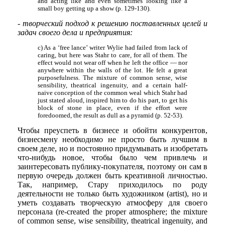
and acting like and even sometimes looking like a
small boy getting up a show (p. 129-130).
- творческий подход к решению поставленных целей и
задач своего дела и предприятия:
c) As a ‘free lance’ writer Wylie had failed from lack of
caring, but here was Stahr to care, for all of them. The
effect would not wear off when he left the office — nor
anywhere within the walls of the lot. He felt a great
purposefulness. The mixture of common sense, wise
sensibility, theatrical ingenuity, and a certain half-
naive conception of the common weal which Stahr had
just stated aloud, inspired him to do his part, to get his
block of stone in place, even if the effort were
foredoomed, the result as dull as a pyramid (p. 52-53).
Чтобы преуспеть в бизнесе и обойти конкурентов,
бизнесмену необходимо не просто быть лучшим в
своем деле, но и постоянно придумывать и изобретать
что-нибудь новое, чтобы было чем привлечь и
заинтересовать публику-покупателя, поэтому он сам в
первую очередь должен быть креативной личностью.
Так, например, Стару приходилось по роду
деятельности не только быть художником (artist), но и
уметь создавать творческую атмосферу для своего
персонала (re-created the proper atmosphere; the mixture
of common sense, wise sensibility, theatrical ingenuity, and