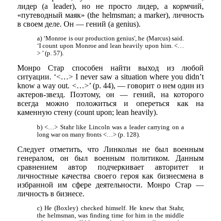
лидер (a leader), но не просто лидер, а кормчий,
«путеводный маяк» (the helmsman; a marker), личность
в своем деле. Он — гений (a genius).
a) ‘Monroe is our production genius', he (Marcus) said.
‘I count upon Monroe and lean heavily upon him. <…
> ’ (p. 57).
Монро Стар способен найти выход из любой
ситуации. ‘<…> I never saw a situation where you didn’t
know a way out. <…>’ (p. 44), — говорит о нем один из
актеров-звезд. Поэтому, он — гений, на которого
всегда можно положиться и опереться как на
каменную стену (count upon; lean heavily).
b) <…> Stahr like Lincoln was a leader carrying on a
long war on many fronts <…> (p. 128).
Следует отметить, что Линкольн не был военным
генералом, он был военным политиком. Данным
сравнением автор подчеркивает авторитет и
личностные качества своего героя как бизнесмена в
избранной им сфере деятельности. Монро Стар —
личность в бизнесе.
c) He (Boxley) checked himself. He knew that Stahr,
the helmsman, was finding time for him in the middle