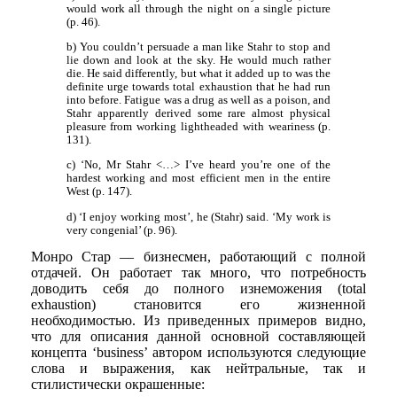
would work all through the night on a single picture
(p. 46).
b) You couldn’t persuade a man like Stahr to stop and
lie down and look at the sky. He would much rather
die. He said differently, but what it added up to was the
definite urge towards total exhaustion that he had run
into before. Fatigue was a drug as well as a poison, and
Stahr apparently derived some rare almost physical
pleasure from working lightheaded with weariness (p.
131).
c) ‘No, Mr Stahr <…> I’ve heard you’re one of the
hardest working and most efficient men in the entire
West (p. 147).
d) ‘I enjoy working most’, he (Stahr) said. ‘My work is
very congenial’ (p. 96).
Монро Стар — бизнесмен, работающий с полной
отдачей. Он работает так много, что потребность
доводить себя до полного изнеможения (total
exhaustion) становится его жизненной
необходимостью. Из приведенных примеров видно,
что для описания данной основной составляющей
концепта ‘business’ автором используются следующие
слова и выражения, как нейтральные, так и
стилистически окрашенные: