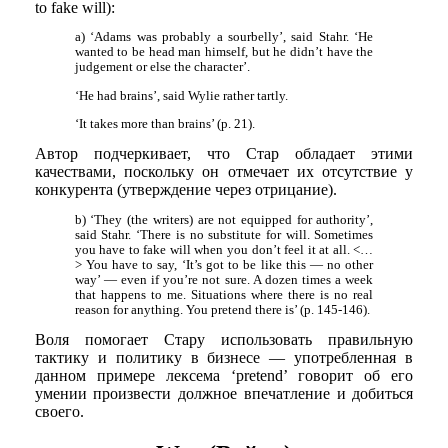
to fake will):
a) ‘Adams was probably a sourbelly’, said Stahr. ‘He
wanted to be head man himself, but he didn’t have the
judgement or else the character’.
‘He had brains’, said Wylie rather tartly.
‘It takes more than brains’ (p. 21).
Автор подчеркивает, что Стар обладает этими
качествами, поскольку он отмечает их отсутствие у
конкурента (утверждение через отрицание).
b) ‘They (the writers) are not equipped for authority’,
said Stahr. ‘There is no substitute for will. Sometimes
you have to fake will when you don’t feel it at all. <…
> You have to say, ‘It’s got to be like this — no other
way’ — even if you’re not sure. A dozen times a week
that happens to me. Situations where there is no real
reason for anything. You pretend there is’ (p. 145-146).
Воля помогает Стару использовать правильную
тактику и политику в бизнесе — употребленная в
данном примере лексема ‘pretend’ говорит об его
умении произвести должное впечатление и добиться
своего.