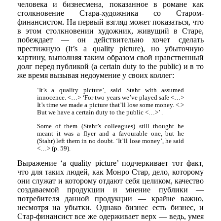
человека и бизнесмена, показанное в романе как
столкновение Стара-художника со Старом-
финансистом. На первый взгляд может показаться, что
в этом столкновении художник, живущий в Старе,
побеждает — он действительно хочет сделать
престижную (It’s a quality picture), но убыточную
картину, выполняя таким образом свой нравственный
долг перед публикой (a certain duty to the public) и в то
же время вызывая недоумение у своих коллег:
‘It’s a quality picture’, said Stahr with assumed
innocence. <…> ‘For two years we’ve played safe <…>
It’s time we made a picture that’ll lose some money. <.>
But we have a certain duty to the public <…>’ .
Some of them (Stahr’s colleagues) still thought he
meant it was a flyer and a favourable one, but he
(Stahr) left them in no doubt. ‘It’ll lose money’, he said
<…> (p. 59).
Выражение ‘a quality picture’ подчеркивает тот факт,
что для таких людей, как Монро Стар, дело, которому
они служат и которому отдают себя целиком, качество
создаваемой продукции и мнение публики —
потребителя данной продукции — крайне важно,
несмотря на убытки. Однако бизнес есть бизнес, и
Стар-финансист все же одерживает верх — ведь, умея