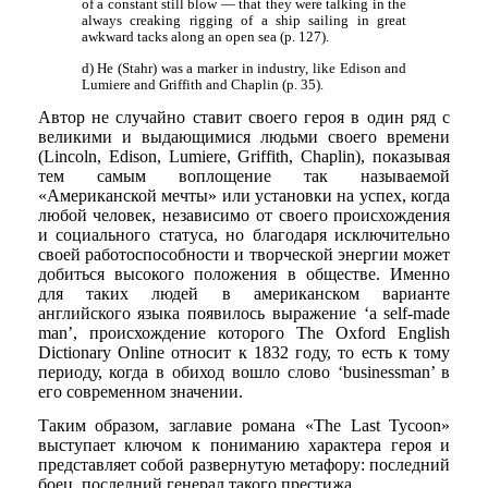
of a constant still blow — that they were talking in the
always creaking rigging of a ship sailing in great
awkward tacks along an open sea (p. 127).
d) He (Stahr) was a marker in industry, like Edison and
Lumiere and Griffith and Chaplin (p. 35).
Автор не случайно ставит своего героя в один ряд с
великими и выдающимися людьми своего времени
(Lincoln, Edison, Lumiere, Griffith, Chaplin), показывая
тем самым воплощение так называемой
«Американской мечты» или установки на успех, когда
любой человек, независимо от своего происхождения
и социального статуса, но благодаря исключительно
своей работоспособности и творческой энергии может
добиться высокого положения в обществе. Именно
для таких людей в американском варианте
английского языка появилось выражение ‘a self-made
man’, происхождение которого The Oxford English
Dictionary Online относит к 1832 году, то есть к тому
периоду, когда в обиход вошло слово ‘businessman’ в
его современном значении.
Таким образом, заглавие романа «The Last Tycoon»
выступает ключом к пониманию характера героя и
представляет собой развернутую метафору: последний
боец, последний генерал такого престижа.