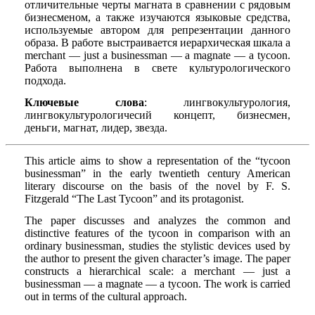
отличительные черты магната в сравнении с рядовым
бизнесменом, а также изучаются языковые средства,
используемые автором для репрезентации данного
образа. В работе выстраивается иерархическая шкала a
merchant — just a businessman — a magnate — a tycoon.
Работа выполнена в свете культурологического
подхода.
Ключевые слова
: лингвокультурология,
лингвокультурологичесий концепт, бизнесмен,
деньги, магнат, лидер, звезда.
This article aims to show a representation of the “tycoon
businessman” in the early twentieth century American
literary discourse on the basis of the novel by F. S.
Fitzgerald “The Last Tycoon” and its protagonist.
The paper discusses and analyzes the common and
distinctive features of the tycoon in comparison with an
ordinary businessman, studies the stylistic devices used by
the author to present the given character’s image. The paper
constructs a hierarchical scale: a merchant — just a
businessman — a magnate — a tycoon. The work is carried
out in terms of the cultural approach.