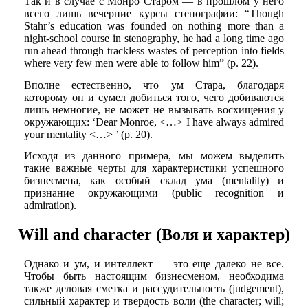
Так и в случае с Монро Старом — в прошлом у него
всего лишь вечерние курсы стенографии: “Though
Stahr’s education was founded on nothing more than a
night-school course in stenography, he had a long time ago
run ahead through trackless wastes of perception into fields
where very few men were able to follow him” (p. 22).
Вполне естественно, что ум Стара, благодаря
которому он и сумел добиться того, чего добиваются
лишь немногие, не может не вызывать восхищения у
окружающих: ‘Dear Monroe, <…> I have always admired
your mentality <…> ’ (p. 20).
Исходя из данного примера, мы можем выделить
такие важные черты для характеристики успешного
бизнесмена, как особый склад ума (mentality) и
признание окружающими (public recognition и
admiration).
Will and character (Воля и характер)
Однако и ум, и интеллект — это еще далеко не все.
Чтобы быть настоящим бизнесменом, необходима
также деловая сметка и рассудительность (judgement),
сильный характер и твердость воли (the character; will;