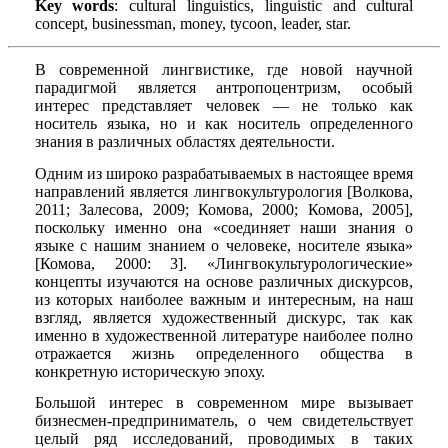
Key words
: cultural linguistics, linguistic and cultural
concept, businessman, money, tycoon, leader, star.
В современной лингвистике, где новой научной
парадигмой является антропоцентризм, особый
интерес представляет человек — не только как
носитель языка, но и как носитель определенного
знания в различных областях деятельности.
Одним из широко разрабатываемых в настоящее время
направлений является лингвокультурология [Волкова,
2011; Залесова, 2009; Комова, 2000; Комова, 2005],
поскольку именно она «соединяет наши знания о
языке с нашим знанием о человеке, носителе языка»
[Комова, 2000: 3]. «Лингвокультурологические»
концепты изучаются на основе различных дискурсов,
из которых наиболее важным и интересным, на наш
взгляд, является художественный дискурс, так как
именно в художественной литературе наиболее полно
отражается жизнь определенного общества в
конкретную историческую эпоху.
Большой интерес в современном мире вызывает
бизнесмен-предприниматель, о чем свидетельствует
целый ряд исследований, проводимых в таких