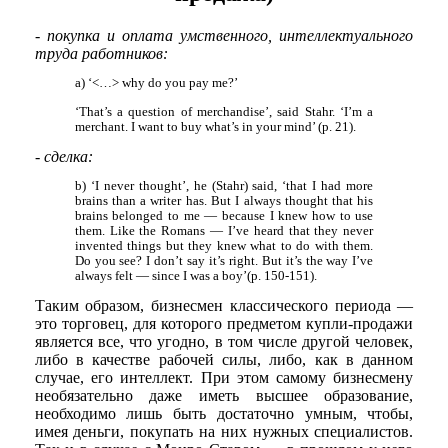
- покупка и оплата умственного, интеллектуального
труда работников:
a) ‘<…> why do you pay me?’
‘That’s a question of merchandise’, said Stahr. ‘I’m a
merchant. I want to buy what’s in your mind’ (p. 21).
- сделка:
b) ‘I never thought’, he (Stahr) said, ‘that I had more
brains than a writer has. But I always thought that his
brains belonged to me — because I knew how to use
them. Like the Romans — I’ve heard that they never
invented things but they knew what to do with them.
Do you see? I don’t say it’s right. But it’s the way I’ve
always felt — since I was a boy’(p. 150-151).
Таким образом, бизнесмен классического периода —
это торговец, для которого предметом купли-продажи
является все, что угодно, в том числе другой человек,
либо в качестве рабочей силы, либо, как в данном
случае, его интеллект. При этом самому бизнесмену
необязательно даже иметь высшее образование,
необходимо лишь быть достаточно умным, чтобы,
имея деньги, покупать на них нужных специалистов.