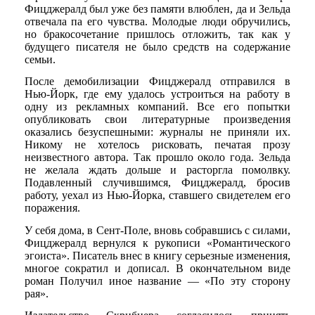
Фицджералд был уже без памяти влюблен, да и Зельда
отвечала па его чувства. Молодые люди обручились,
но бракосочетание пришлось отложить, так как у
будущего писателя не было средств на содержание
семьи.
После демобилизации Фицджералд отправился в
Нью-Йорк, где ему удалось устроиться на работу в
одну из рекламных компаний. Все его попытки
опубликовать свои литературные произведения
оказались безуспешными: журналы не приняли их.
Никому не хотелось рисковать, печатая прозу
неизвестного автора. Так прошло около года. Зельда
не желала ждать дольше и расторгла помолвку.
Подавленный случившимся, Фицджералд, бросив
работу, уехал из Нью-Йорка, ставшего свидетелем его
поражения.
У себя дома, в Сент-Поле, вновь собравшись с силами,
Фицджералд вернулся к рукописи «Романтического
эгоиста». Писатель внес в книгу серьезные изменения,
многое сократил и дописал. В окончательном виде
роман Получил иное название — «По эту сторону
рая».