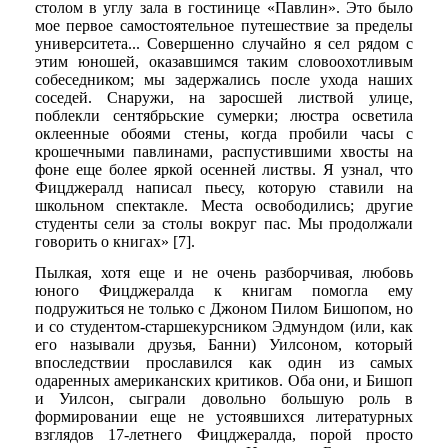
столом в углу зала в гостинице «Павлин». Это было
мое первое самостоятельное путешествие за пределы
университета... Совершенно случайно я сел рядом с
этим юношей, оказавшимся таким словоохотливым
собеседником; мы задержались после ухода наших
соседей. Снаружи, на заросшей листвой улице,
поблекли сентябрьские сумерки; люстра осветила
оклеенные обоями стены, когда пробили часы с
крошечными павлинами, распустившими хвосты на
фоне еще более яркой осенней листвы. Я узнал, что
Фицджералд написал пьесу, которую ставили на
школьном спектакле. Места освободились; другие
студенты сели за столы вокруг пас. Мы продолжали
говорить о книгах» [7].
Пылкая, хотя еще и не очень разборчивая, любовь
юного Фицджералда к книгам помогла ему
подружиться не только с Джоном Пилом Бишопом, но
и со студентом-старшекурсником Эдмундом (или, как
его называли друзья, Банни) Уилсоном, который
впоследствии прославился как один из самых
одаренных американских критиков. Оба они, и Бишоп
и Уилсон, сыграли довольно большую роль в
формировании еще не устоявшихся литературных
взглядов 17-летнего Фицджералда, порой просто