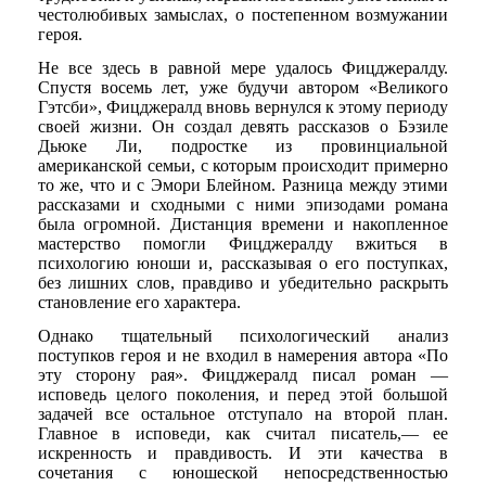
честолюбивых замыслах, о постепенном возмужании
героя.
Не все здесь в равной мере удалось Фицджералду.
Спустя восемь лет, уже будучи автором «Великого
Гэтсби», Фицджералд вновь вернулся к этому периоду
своей жизни. Он создал девять рассказов о Бэзиле
Дьюке Ли, подростке из провинциальной
американской семьи, с которым происходит примерно
то же, что и с Эмори Блейном. Разница между этими
рассказами и сходными с ними эпизодами романа
была огромной. Дистанция времени и накопленное
мастерство помогли Фицджералду вжиться в
психологию юноши и, рассказывая о его поступках,
без лишних слов, правдиво и убедительно раскрыть
становление его характера.
Однако тщательный психологический анализ
поступков героя и не входил в намерения автора «По
эту сторону рая». Фицджералд писал роман —
исповедь целого поколения, и перед этой большой
задачей все остальное отступало на второй план.
Главное в исповеди, как считал писатель,— ее
искренность и правдивость. И эти качества в
сочетания с юношеской непосредственностью