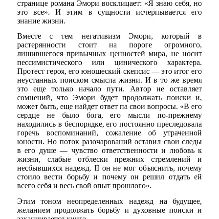
странице романа Эмори восклицает: «Я знаю себя, но
это все». И этим в сущности исчерпывается его
знание жизни.
Вместе с тем негативизм Эмори, который в
растерянности стоит на пороге огромного,
лишившегося привычных ценностей мира, не носит
пессимистического или цинического характера.
Протест героя, его юношеский скепсис — это итог его
неустанных поиском смысла жизни. И в то же время
это еще только начало пути. Автор не оставляет
сомнений, что Эмори будет продолжать поиски и,
может быть, еще найдет ответ па свои вопросы. «В его
сердце не было бога, его мысли по-прежнему
находились в беспорядке, его постоянно преследовала
горечь воспоминаний, сожаление об утраченной
юности. Но поток разочарований оставил свои следы
в его душе — чувство ответственности и любовь к
жизни, слабые отблески прежних стремлений и
несбывшихся надежд. II он не мог объяснить, почему
стоило вести борьбу и почему он решил отдать ей
всего себя и весь свой опыт прошлого».
Этим тоном неопределенных надежд на будущее,
желанием продолжать борьбу и духовные поиски и
заканчивается книга.