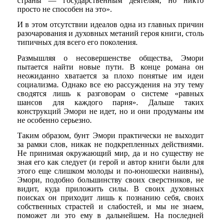
страны — государственным деятелям, но никто
просто не способен на это».
И в этом отсутствии идеалов одна из главных причин
разочарования и духовных метаний героя книги, столь
типичных для всего его поколения.
Размышляя о несовершенстве общества, Эмори
пытается найти новые пути. В конце романа он
неожиданно хватается за плохо понятые им идеи
социализма. Однако все ею рассуждения на эту тему
сводятся лишь к разговорам о системе «равных
шансов для каждого парня». Дальше таких
конструкций Эмори не идет, но и они продуманы им
не особенно серьезно.
Таким образом, бунт Эмори практически не выходит
за рамки слов, никак не подкрепленных действиями.
Не принимая окружающий мир, да и но существу не
зная его как следует (и герой и автор книги были для
этого еще слишком молоды и по-юношески наивны),
Эмори, подобно большинству своих сверстников, не
видит, куда приложить силы. В своих духовных
поисках он приходит лишь к познанию себя, своих
собственных страстей и слабостей, и мы не знаем,
поможет ли это ему в дальнейшем. На последней