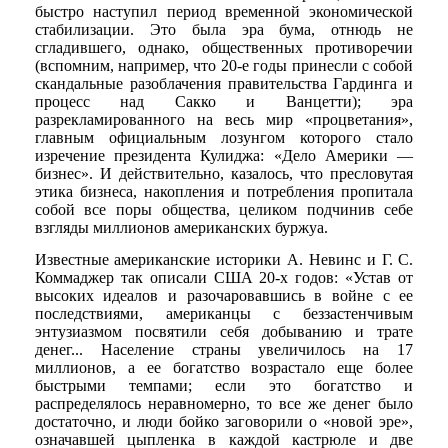
быстро наступил период временной экономической
стабилизации. Это была эра бума, отнюдь не
сгладившего, однако, общественных противоречии
(вспомним, например, что 20-е годы принесли с собой
скандальные разоблачения правительства Гардинга и
процесс над Сакко и Ванцетти); эра
разрекламированного на весь мир «процветания»,
главным официальным лозунгом которого стало
изречение президента Кулиджа: «Дело Америки —
бизнес». И действительно, казалось, что пресловутая
этика бизнеса, накопления и потребления пропитала
собой все поры общества, целиком подчинив себе
взгляды миллионов американских буржуа.
Известные американские историки А. Невинс и Г. С.
Коммаджер так описали США 20-х годов: «Устав от
высоких идеалов и разочаровавшись в войне с ее
последствиями, американцы с беззастенчивым
энтузиазмом посвятили себя добыванию и трате
денег... Население страны увеличилось на 17
миллионов, а ее богатство возрастало еще более
быстрыми темпами; если это богатство и
распределялось неравномерно, то все же денег было
достаточно, и люди бойко заговорили о «новой эре»,
означавшей цыпленка в каждой кастрюле и две