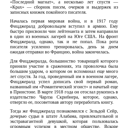
«Последний магнат», а несколько лет спустя —
«Крах» — сборник писем, очерков и выдержек из
записных книжек покойного писателя.
Началась первая мировая война, и в 1917 году
Фицджералд добровольцем вступил в армию. Ему
быстро присвоили чин лейтенанта и затем направили
в один из военных лагерей на Юге США. На фронт
Фицджералд, однако, так и не попал. Пока рота
писателя усиленно тренировалась, день за днем
ожидая отправки во Францию, война закончилась.
Для Фицджералда, большинство товарищей которого
приняли участие в сражениях, эта проволочка была
большим ударом, о котором он вспоминал еще много
лет спустя. За год, проведенный им в военном лагере,
Фицджералд успел дописать свой первый роман,
названный им «Романтический эгоист» и начатый еще
в Принстоне. В марте 1918 года он отослал рукопись в
издательство Чарлза Скрибнера, которое, однако,
отвергло ее, посоветовав автору переработать книгу.
Тогда же Фицджералд познакомился с Зельдой Сейр,
дочерью судьи в штате Алабама, привлекательной и
экстравагантной девушкой, которая пользовалась
огромным успехом в местном обществе. Вскоре