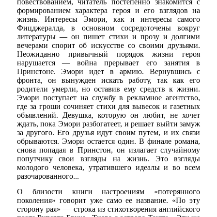
повествованием, читатель постепенно знакомится с
формированием характера героя и его взглядов на
жизнь. Интересы Эмори, как и интересы самого
Фицджералда, в основном сосредоточены вокруг
литературы — он пишет стихи и прозу и долгими
вечерами спорит об искусстве со своими друзьями.
Неожиданно привычный порядок жизни героя
нарушается — война прерывает его занятия в
Принстоне. Эмори идет в армию. Вернувшись с
фронта, он вынужден искать работу, так как его
родители умерли, но оставив ему средств к жизни.
Эмори поступает на службу в рекламное агентство,
где за гроши сочиняет стихи для вывесок и газетных
объявлений. Девушка, которую он любит, не хочет
ждать, пока Эмори разбогатеет, и решает выйти замуж
за другого. Его друзья идут своим путем, и их связи
обрываются. Эмори остается один. В финале романа,
снова попадая в Принстон, он излагает случайному
попутчику свои взгляды на жизнь. Это взгляды
молодого человека, утратившего идеалы и во всем
разочарованного...
О близости книги настроениям «потерянного
поколения» говорит уже само ее название. «По эту
сторону рая» — строка из стихотворения английского