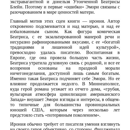
экстравагантной и донельзя Утонченной Беатрисы
Блейн. Поэтому и первые «ошибки» Эмори связаны с
разочарованием в мире ценностей матери.
Главный мотив этих сцен книги — ирония. Автор
откровенно подсмеивается и над матерью, и над ее
избалованным сыном. Как фигура комическая
Беатриса, с ее экзальтированной манерой речи и
несуразно рафинированными вкусами, с ее «богатой
традициями и лишенной идей культурой»,
превосходно удалась писателю. Воспитанная в
Европе, где она провела большую часть жизни,
Беатриса утратила духовную связь с родиной, и все ее
воззрения основаны на праздной морали
ничегонеделания, доступной лишь самым богатым.
Именно такая Беатриса подчиняет себе Эмори. Но ее
влияние продолжается недолго. В Миннеаполисе,
куда герой романа уезжает из отчего дома, «грубая,
вульгарная атмосфера цивилизации американского
Запада» внушает Эмори взгляды и интересы, в общем-
то типичные для большинства провинциальных
юношей США, которым через несколько лет
предстояло стать «потерянным поколением».
Ирония обычно требует от писателя умения взглянуть
на своего героя объективно, со стороны. Фицджералд