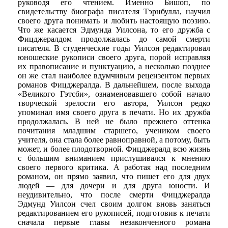
руководя его чтением. Именно Бишоп, по
свидетельству биографа писателя Тэрнбулла, научил
своего друга понимать и любить настоящую поэзию.
Что же касается Эдмунда Уилсона, то его дружба с
Фицджералдом продолжалась до самой смерти
писателя. В студенческие годы Уилсон редактировал
юношеские рукописи своего друга, порой исправляя
их правописание и пунктуацию, а несколько позднее
он же стал наиболее вдумчивым рецензентом первых
романов Фицджералда. В дальнейшем, после выхода
«Великого Гэтсби», ознаменовавшего собой начало
творческой зрелости его автора, Уилсон редко
упоминал имя своего друга в печати. Но их дружба
продолжалась. В ней не было прежнего оттенка
почитания младшим старшего, учеником своего
учителя, она стала более равноправной, а потому, быть
может, и более плодотворной. Фицджералд всю жизнь
с большим вниманием прислушивался к мнению
своего первого критика. А работая над последним
романом, он прямо заявил, что пишет его для двух
людей — для дочери и для друга юности. И
неудивительно, что после смерти Фицджералда
Эдмунд Уилсон счел своим долгом вновь заняться
редактированием его рукописей, подготовив к печати
сначала первые главы незаконченного романа