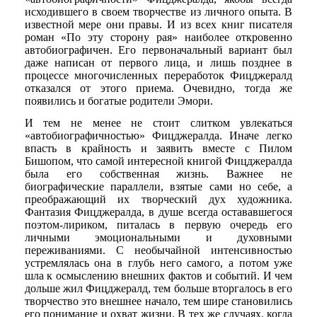
исходившего в своем творчестве из личного опыта. В
известной мере они правы. И из всех книг писателя
роман «По эту сторону рая» наиболее откровенно
автобиографичен. Его первоначальный вариант был
даже написан от первого лица, и лишь позднее в
процессе многочисленных переработок Фицджералд
отказался от этого приема. Очевидно, тогда же
появились и богатые родители Эмори.
И тем не менее не стоит слитком увлекаться
«автобиографичностью» Фицджералда. Иначе легко
впасть в крайность и заявить вместе с Пилом
Бишопом, что самой интересной книгой Фицджералда
была его собственная жизнь. Важнее не
биографические параллели, взятые сами но себе, а
преображающий их творческий дух художника.
Фантазия Фицджералда, в душе всегда остававшегося
поэтом-лириком, питалась в первую очередь его
личными эмоциональными и духовными
переживаниями. С необычайной интенсивностью
устремлялась она в глубь него самого, а потом уже
шла к осмыслению внешних фактов и событий. И чем
дольше жил Фицджералд, тем больше вторгалось в его
творчество это внешнее начало, тем шире становились
его понимание и охват жизни. В тех же случаях, когда