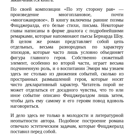
По своей композиции «По эту сторону рая» —
произведение многоплановое, почти
«многожанровое». В книгу включены ранние поэмы
Фицджералда, его белые стихи, письма. Некоторые
главы написаны в форме диалога с подробнейшими
ремарками, которые напоминают пьесы Бернарда Шоу.
В целом же роман представляет собой цепь
отдельных, весьма разнородных по характеру
эпизодов, которые часто лишь условно объединяет
фигура главного героя. Собственно сюжетный
элемент, особенно во второй части, играет весьма
подчиненную роль, и о воспитании Эмори мы узнаем
здесь не столько из движения событий, сколько из
пространных размышлений героя, которые носят
чисто декларативный характер. Читатель порой не
может отделаться от досадного чувства, что то или
иное событие описано Фицджералдом лишь затем,
чтобы дать ему самому и его героям повод вдоволь
наговориться.
И дело здесь не только в молодости и литературной
неопытности автора. Подобное построение романа
отвечало эстетическим задачам, которые Фицджералд
поставил перед собой.