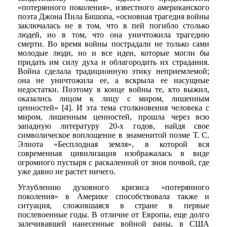
«потерянного поколения», известного американского
поэта Джона Пила Бишопа, «основная трагедия войны
заключалась не в том, что в пей погибло столько
людей, но в том, что она уничтожила трагедию
смерти. Во время войны пострадали не только сами
молодые люди, но и все идеи, которые могли бы
придать им силу духа и облагородить их страдания.
Война сделала традиционную этику неприемлемой;
она не уничтожила ее, а вскрыла ее насущные
недостатки. Поэтому в конце войны те, кто выжил,
оказались лицом к лицу с миром, лишенным
ценностей» [4]. И эта тема столкновения человека с
миром, лишенным ценностей, прошла через всю
западную литературу 20-х годов, найдя свое
символическое воплощение в знаменитой поэме Т. С.
Элиота «Бесплодная земля», в которой вся
современная цивилизация изображалась в виде
огромного пустыря с раскаленной от зноя почвой, где
уже давно не растет ничего.
Углублению духовного кризиса «потерянного
поколения» в Америке способствовала также и
ситуация, сложившаяся в стране в первые
послевоенные годы. В отличие от Европы, еще долго
залечивавшей нанесенные войной раны, в США