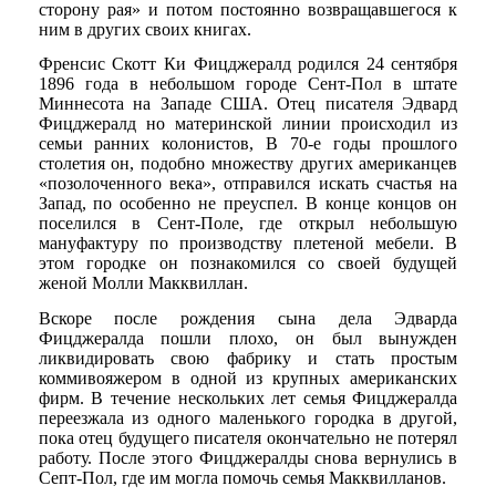
сторону рая» и потом постоянно возвращавшегося к
ним в других своих книгах.
Френсис Скотт Ки Фицджералд родился 24 сентября
1896 года в небольшом городе Сент-Пол в штате
Миннесота на Западе США. Отец писателя Эдвард
Фицджералд но материнской линии происходил из
семьи ранних колонистов, В 70-е годы прошлого
столетия он, подобно множеству других американцев
«позолоченного века», отправился искать счастья на
Запад, по особенно не преуспел. В конце концов он
поселился в Сент-Поле, где открыл небольшую
мануфактуру по производству плетеной мебели. В
этом городке он познакомился со своей будущей
женой Молли Макквиллан.
Вскоре после рождения сына дела Эдварда
Фицджералда пошли плохо, он был вынужден
ликвидировать свою фабрику и стать простым
коммивояжером в одной из крупных американских
фирм. В течение нескольких лет семья Фицджералда
переезжала из одного маленького городка в другой,
пока отец будущего писателя окончательно не потерял
работу. После этого Фицджералды снова вернулись в
Септ-Пол, где им могла помочь семья Макквилланов.