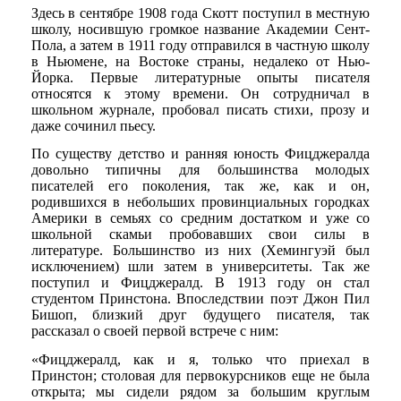
Здесь в сентябре 1908 года Скотт поступил в местную
школу, носившую громкое название Академии Сент-
Пола, а затем в 1911 году отправился в частную школу
в Ньюмене, на Востоке страны, недалеко от Нью-
Йорка. Первые литературные опыты писателя
относятся к этому времени. Он сотрудничал в
школьном журнале, пробовал писать стихи, прозу и
даже сочинил пьесу.
По существу детство и ранняя юность Фицджералда
довольно типичны для большинства молодых
писателей его поколения, так же, как и он,
родившихся в небольших провинциальных городках
Америки в семьях со средним достатком и уже со
школьной скамьи пробовавших свои силы в
литературе. Большинство из них (Хемингуэй был
исключением) шли затем в университеты. Так же
поступил и Фицджералд. В 1913 году он стал
студентом Принстона. Впоследствии поэт Джон Пил
Бишоп, близкий друг будущего писателя, так
рассказал о своей первой встрече с ним:
«Фицджералд, как и я, только что приехал в
Принстон; столовая для первокурсников еще не была
открыта; мы сидели рядом за большим круглым