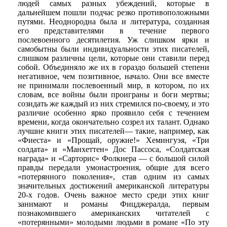
людей самых разных убеждений, которые в
дальнейшем пошли подчас резко противоположными
путями. Неоднородна была и литература, созданная
его представителями в течение первого
послевоенного десятилетия. Уж слишком ярки и
самобытны были индивидуальности этих писателей,
слишком различны цели, которые они ставили перед
собой. Объединяло же их в гораздо большей степени
негативное, чем позитивное, начало. Они все вместе
не принимали послевоенный мир, в котором, по их
словам, все войны были проиграны и боги мертвы;
созидать же каждый из них стремился по-своему, и это
различие особенно ярко проявило себя с течением
времени, когда окончательно созрел их талант. Однако
лучшие книги этих писателей— такие, например, как
«Фиеста» и «Прощай, оружие!» Хемингуэя, «Три
солдата» и «Манхеттен» Дос Пассоса, «Солдатская
награда» и «Сарторис» Фолкнера — с большой силой
правды передали умонастроения, общие для всего
«потерянного поколения», став одним из самых
значительных достижений американской литературы
20-х годов. Очень важное место среди этих книг
занимают и романы Фицджералда, первым
познакомившего американских читателей с
«потерянными» молодыми людьми в романе «По эту