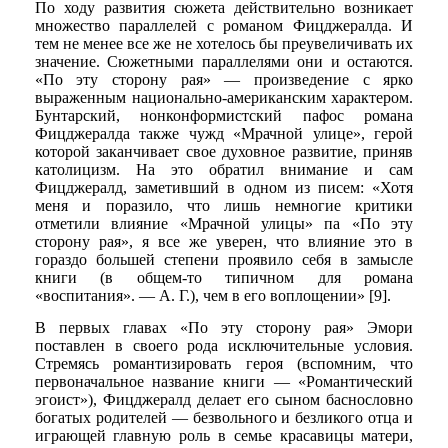
По ходу развития сюжета действительно возникает
множество параллелей с романом Фицджералда. И
тем не менее все же не хотелось бы преувеличивать их
значение. Сюжетными параллелями они и остаются.
«По эту сторону рая» — произведение с ярко
выраженным национально-американским характером.
Бунтарский, нонконформистский пафос романа
Фицджералда также чужд «Мрачной улице», герой
которой заканчивает свое духовное развитие, приняв
католицизм. На это обратил внимание и сам
Фицджералд, заметивший в одном из писем: «Хотя
меня и поразило, что лишь немногие критики
отметили влияние «Мрачной улицы» па «По эту
сторону рая», я все же уверен, что влияние это в
гораздо большей степени проявило себя в замысле
книги (в общем-то типичном для романа
«воспитания». — А. Г.), чем в его воплощении» [9].
В первых главах «По эту сторону рая» Эмори
поставлен в своего рода исключительные условия.
Стремясь романтизировать героя (вспомним, что
первоначальное название книги — «Романтический
эгоист»), Фицджералд делает его сыном баснословно
богатых родителей — безвольного и безликого отца и
играющей главную роль в семье красавицы матери,