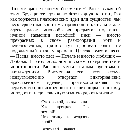
Что же дает человеку бессмертие? Рассказывая об
этом, Брук рисует довольно безотрадную картину Рая
как торжества платоновских идей или сущностей, чьи
несовершенные копии мы привыкли видеть на земле.
Здесь красота многообразия предметов подчинена
нудной гармонии всеобщей идеи — вместо
прекрасных в своем разнообразии, хотя и
недолговечных, цветов тут царствует один не
подвластный законам времени Цветок, вместо песен
— Песня, вместо слез — Печаль и вместо любящих —
Любовь. В этом холодном в своем совершенстве и
монотонности Рае нет места земным чувствам и
наслаждениям. Высмеивая его, поэт весьма
недвусмысленно отвергает викторианские
нравственные идеалы, противопоставляя им
неразумную, но искреннюю в своих порывах правду
молодости, недолговечную земную радость жизни:
Смех живой, живые лица.
Как прекрасен Рай
земной!..
Что толку в мудрости
иной?..
Перевод А. Титова