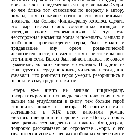
мог с легкостью подсмеиваться над маленьким Эмори,
но чем ближе тот. становился по возрасту к автору
романа, тем серьезнее начинал его воспринимать
писатель, тем больше Фицджералду хотелось сделать
его выразителем своих собственных взглядов и
взглядов своих современников. И тут уже
неосторожная насмешка могла и помешать. Мешало и
необычное происхождение героя, быть может и
придававшее ему ореол романтической
исключительности, но вместе с тем начисто лишавшее
его типичности. Выход был найден, правда, не совсем
гуманный, но зато вполне эффектный. В одной из
глав, где-то в середине книги, читатели неожиданно
узнавали, что родители героя умерли, разорившись и
не оставив ему средств к жизни.
Теперь уже ничто не мешало Фицджералду
превратить роман в исповедь своего поколения, и чем
дальше мы углубляемся в книгу, тем больше герой
становится похож на автора. В соответствии с
застывшими в XIX веке канонами романа
«воспитания» действие первой части «По эту сторону
рая» развивается медленно и плавно. Фицджералд
подробно рассказывает об отрочестве Эмори, о его
трудностях и успехах, первых любовных увлечениях и