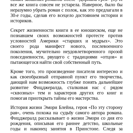
все же книга совсем не устарела. Наверное, было бы
неразумно убрать роман с полок, как это предлагали в
30-е годы, сделав его всецело достоянием истории и
историков.
Секрет жизненности книги в ее юношеском, еще не
познавшем своих возможностей протесте против
условностей Америки «старших и мудрых». Это
своего рода манифест нового, послевоенного
поколения, мучительно неудовлетворенного прозой
повседневности, рвущего с традициями «отцов» и
пытающегося найти свой собственный путь.
Кроме того, это произведение писателя интересно и
как своеобразный отправной пункт его творчества,
дающий нам возможность глубже понять дальнейшее
развитие Фицджералда, сталкивая нас с рядом
«сквозных» тем и характеров других его книг и
помогая приоткрыть тайны его мастерства.
История жизни Эмори Блейна, героя «По эту сторону
рая», очень похожа на судьбу самого автора романа.
Фицджералд рассказывает о жизни Эмори со дня его
рождения, описывая его раннее детство, школьные
годы и наконец занятия в Принстоне. Следя за