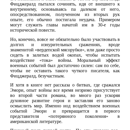
Фицджералд пытался сочинять, идя от внешнего к
внутреннему, основываясь па далеком от него,
опосредствованном, полученном из вторых рук
опыте, его обычно постигала неудача. Примером
могут служить главы начатой им в 30-е годы
исторической повести.
Но, конечно, вовсе не обязательно было участвовать в
долгих и изнурительных сражениях, вроде
знаменитой «вердепской мясорубки», или даже просто
сидеть в залитых водой окопах, чтобы испытать
воздействие «тока» войны. Моральный эффект
военных событий был достаточно силен: сам по себе,
чтобы не оставить такого чуткого писателя, как
Фицджералд, безучастным.
И хотя в книге нет рассказа о битвах, где сражался
Эмори, опыт войны все время незримо присутствует
во второй части романа, во много раз ускоряя
духовное развитие героя и заставляя его заново
осмыслить мир. Именно иод воздействием военных
событий Эмори и превращается в первого
представителя «потерянного поколения» в
американской литературе.