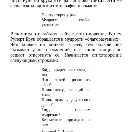
поэта Руперта Брука «Тиара с острова Таити». Эти же
слова взяты одним из эпиграфов к роману:
По эту сторону рая
Мудрость — слабое
утешение.
Вспомним это забытое сейчас стихотворение. В нем
Руперт Брук обращается к мудрости «благоразумных».
Чем больше он вникает в нее, тем больше она
вызывает у него сомнений, и в конце концов он
решает отвергнуть ее. Начинается стихотворение
следующими строками:
Когда замрет наш смех, а
мы,
Что кожей рознились
своей,—
Лишь ветер, веющий из
тьмы,
Лишь прах у дружеских
дверей,
Тогда — поверим
мудрецам! —
Бессмертие приходит к
нам.
Перевод А. Титова