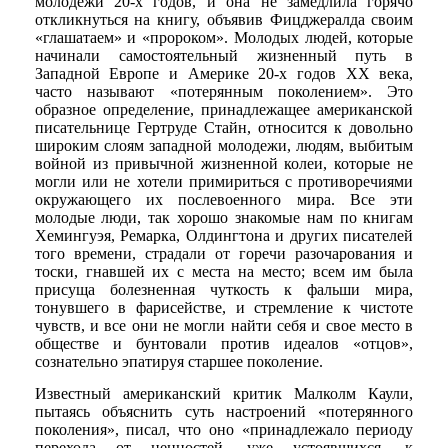
молодежи 20-х годов, и она не замедлила горячо
откликнуться на книгу, объявив Фицджералда своим
«глашатаем» и «пророком». Молодых людей, которые
начинали самостоятельный жизненный путь в
Западной Европе и Америке 20-х годов XX века,
часто называют «потерянным поколением». Это
образное определение, принадлежащее американской
писательнице Гертруде Стайн, относится к довольно
широким слоям западной молодежи, людям, выбитым
войной из привычной жизненной колеи, которые не
могли или не хотели примириться с противоречиями
окружающего их послевоенного мира. Все эти
молодые люди, так хорошо знакомые нам по книгам
Хемингуэя, Ремарка, Олдингтона и других писателей
того времени, страдали от горечи разочарования и
тоски, гнавшей их с места на место; всем им была
присуща болезненная чуткость к фальши мира,
тонувшего в фарисействе, и стремление к чистоте
чувств, и все они не могли найти себя и свое место в
обществе и бунтовали против идеалов «отцов»,
сознательно эпатируя старшее поколение.
Известный американский критик Малколм Каули,
пытаясь объяснить суть настроений «потерянного
поколения», писал, что оно «принадлежало периоду
перехода от ценностей, уже устоявшихся, к