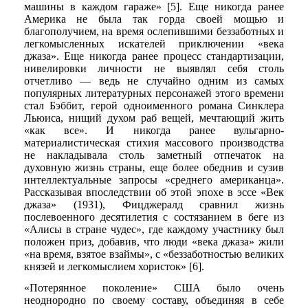
машины в каждом гараже» [5]. Еще никогда ранее
Америка не была так горда своей мощью и
благополучием, на время ослепившими беззаботных и
легкомысленных искателей приключении «века
джаза». Еще никогда ранее процесс стандартизации,
нивелировки личности не выявлял себя столь
отчетливо — ведь не случайно одним из самых
популярных литературных персонажей этого времени
стал Бэббит, герой одноименного романа Синклера
Льюиса, нищий духом раб вещей, мечтающий жить
«как все». И никогда ранее вульгарно-
материалистическая стихия массового производства
не накладывала столь заметный отпечаток на
духовную жизнь страны, еще более обеднив и сузив
интеллектуальные запросы «среднего американца».
Рассказывая впоследствии об этой эпохе в эссе «Век
джаза» (1931), Фицджералд сравнил жизнь
послевоенного десятилетия с состязанием в беге из
«Алисы в стране чудес», где каждому участнику был
положен приз, добавив, что люди «века джаза» жили
«на время, взятое взаймы», с «беззаботностью великих
князей и легкомыслием хористок» [6].
«Потерянное поколение» США было очень
неоднородно по своему составу, объединяя в себе