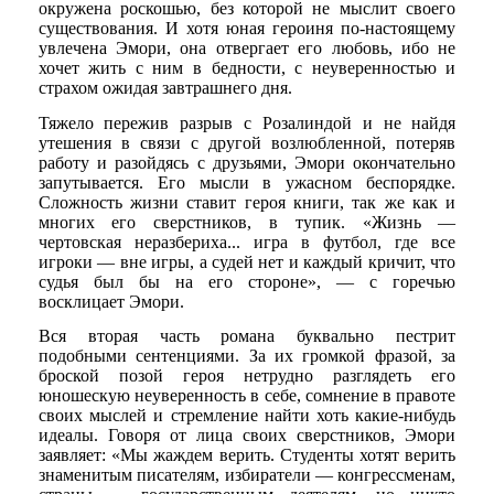
окружена роскошью, без которой не мыслит своего
существования. И хотя юная героиня по-настоящему
увлечена Эмори, она отвергает его любовь, ибо не
хочет жить с ним в бедности, с неуверенностью и
страхом ожидая завтрашнего дня.
Тяжело пережив разрыв с Розалиндой и не найдя
утешения в связи с другой возлюбленной, потеряв
работу и разойдясь с друзьями, Эмори окончательно
запутывается. Его мысли в ужасном беспорядке.
Сложность жизни ставит героя книги, так же как и
многих его сверстников, в тупик. «Жизнь —
чертовская неразбериха... игра в футбол, где все
игроки — вне игры, а судей нет и каждый кричит, что
судья был бы на его стороне», — с горечью
восклицает Эмори.
Вся вторая часть романа буквально пестрит
подобными сентенциями. За их громкой фразой, за
броской позой героя нетрудно разглядеть его
юношескую неуверенность в себе, сомнение в правоте
своих мыслей и стремление найти хоть какие-нибудь
идеалы. Говоря от лица своих сверстников, Эмори
заявляет: «Мы жаждем верить. Студенты хотят верить
знаменитым писателям, избиратели — конгрессменам,