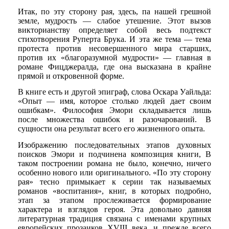
Итак, по эту сторону рая, здесь, па нашей грешной
земле, мудрость — слабое утешение. Этот вызов
викторианству определяет собой весь подтекст
стихотворения Руперта Брука. И эта же тема — тема
протеста против несовершенного мира старших,
против их «благоразумной мудрости» — главная в
романе Фицджералда, где она высказана в крайне
прямой и откровенной форме.
В книге есть и другой эпиграф, слова Оскара Уайльда:
«Опыт — имя, которое столько людей дает своим
ошибкам». Философия Эмори складывается лишь
после множества ошибок и разочарований. В
сущности она результат всего его жизненного опыта.
Изображению последовательных этапов духовных
поисков Эмори и подчинена композиция книги, В
таком построении романа не было, конечно, ничего
особенно нового или оригинального. «По эту сторону
рая» тесно примыкает к серии так называемых
романов «воспитания», книг, в которых подробно,
этап за этапом прослеживается формирование
характера и взглядов героя. Эта довольно давняя
литературная традиция связана с именами крупных
европейских прозаиков XVIII века, и прежде всего