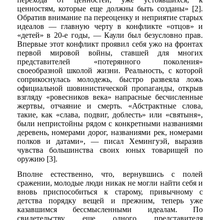
ценностям, которые еще должны быть созданы» [2].
Обратив внимание па переоценку и неприятие старых
идеалов — главную черту в конфликте «отцов» и
«детей» в 20-е годы, — Каули был безусловно прав.
Впервые этот конфликт проявил себя ужо на фронтах
первой мировой войны, ставшей для многих
представителей «потерянного поколения»
своеобразной школой жизни. Реальность, с которой
соприкоснулась молодежь, быстро развеяла ложь
официальной шовинистической пропаганды, открыв
взгляду «ровесников века» напрасные бесчисленные
жертвы, отчаяние и смерть. «Абстрактные слова,
такие, как «слава, подвиг, доблесть» или «святыня»,
были непристойны рядом с конкретными названиями
деревень, номерами дорог, названиями рек, номерами
полков и датами», — писал Хемингуэй, выразив
чувства большинства своих юных товарищей по
оружию [3].
Вполне естественно, что, вернувшись с полей
сражении, молодые люди никак не могли найти себя и
вновь приспособиться к старому, привычному с
детства порядку вещей и прежним, теперь уже
казавшимся бессмысленными идеалам. По
свидетельству еще одного представителя