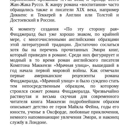
Жан-Жака Руссо. К жанру романа «воспитания» часто
обращались также и писатели XIX века, например
Диккенс и Теккерей в Англии или Толстой и
Достоевский в России.
К моменту создания «По эту сторону рая»
Фицджералд был уже хорошо знаком, по крайней
мере, с многочисленными английскими образцами
этой литературной традиции. Достаточно сослаться
хотя бы на перечень прочитанных Эмори книг,
который приведен в романе. Среди них фигурирует и
модный в то время роман английского писателя
Комптона Маккензи «Мрачная улица», вышедший в
год начала первой мировой войны. Как отмечали
первые американские рецензенты романа
Фицджералда, «Мрачной улице» и было суждено стать
тем непосредственным образцом, по которому
строился сюжет романа Фицджералда. Чрезвычайно
растянутая и весьма скучная для современного
читателя книга Маккензи подробнейшим образом
описывает детство ее героя Майкла Фейна, годы его
юности, ученье в Оксфорде, любовные приключения,
немного напоминающие увлечения Эмори, и наконец
службу в Лондоне.