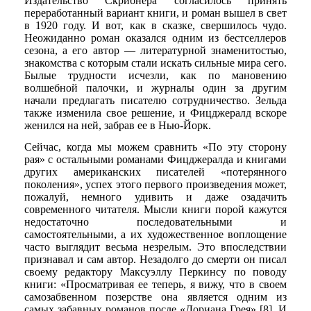
Издательство Скрибнера согласилось принять
переработанный вариант книги, и роман вышел в свет
в 1920 году. И вот, как в сказке, свершилось чудо.
Неожиданно роман оказался одним из бестселлеров
сезона, а его автор — литературной знаменитостью,
знакомства с которым стали искать сильные мира сего.
Былые трудности исчезли, как по мановению
волшебной палочки, и журналы один за другим
начали предлагать писателю сотрудничество. Зельда
также изменила свое решение, и Фицджералд вскоре
женился на ней, забрав ее в Нью-Йорк.
Сейчас, когда мы можем сравнить «По эту сторону
рая» с остальными романами Фицджералда и книгами
других американских писателей «потерянного
поколения», успех этого первого произведения может,
пожалуй, немного удивить и даже озадачить
современного читателя. Мысли книги порой кажутся
недостаточно последовательными и
самостоятельными, а их художественное воплощение
часто выглядит весьма незрелым. Это впоследствии
признавал и сам автор. Незадолго до смерти он писал
своему редактору Максуэллу Перкинсу по поводу
книги: «Просматривая ее теперь, я вижу, что в своем
самозабвенном позерстве она является одним из
самых забавных романов после «Дориана Грея» [8]. И