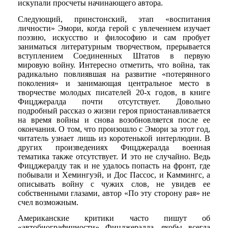
искупали просчеты начинающего автора.
Следующий, принстонский, этап «воспитания
личности» Эмори, когда герой с увлечением изучает
поэзию, искусство и философию и сам пробует
заниматься литературным творчеством, прерывается
вступлением Соединенных Штатов в первую
мировую войну. Интересно отметить, что война, так
радикально повлиявшая на развитие «потерянного
поколения» и занимающая центральное место в
творчестве молодых писателей 20-х годов, в книге
Фицджералда почти отсутствует. Довольно
подробный рассказ о жизни героя приостанавливается
на время войны и снова возобновляется после ее
окончания. О том, что произошло с Эмори за этот год,
читатель узнает лишь из коротенькой интерлюдии. В
других произведениях Фицджералда военная
тематика также отсутствует. И это не случайно. Ведь
Фицджералду так и не удалось попасть на фронт, где
побывали и Хемингуэй, и Дос Пассос, и Каммингс, а
описывать войну с чужих слов, не увидев ее
собственными глазами, автор «По эту сторону рая» не
счел возможным.
Американские критики часто пишут об
«автобиографичности» Фицджералда, якобы всегда