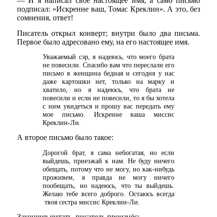
— И я написал своё настоящее имя, а само письмо
подписал: «Искренне ваш, Томас Креклин». А это, без
сомнения, ответ!
Писатель открыл конверт; внутри было два письма.
Первое было адресовано ему, на его настоящее имя.
Уважаемый сэр, я надеюсь, что моего брата
не повесили. Спасибо вам что переслали его
письмо я женщина бедная и сегодня у нас
даже картошки нет, только на марку и
хватило, но я надеюсь, что брата не
повесили и если не повесили, то я бы хотела
с ним увидеться и прошу вас передать ему
мое письмо. Искренне ваша миссис
Креклин-Ли.
А второе письмо было такое:
Дорогой брат, я сама небогатая, но если
выйдешь, приезжай к нам. Не буду ничего
обещать, потому что не могу, но как-нибудь
проживем, я правда не могу ничего
пообещать, но надеюсь, что ты выйдешь.
Желаю тебе всего доброго. Остаюсь всегда
твоя сестра миссис Креклин-Ли.
Закончив читать, писатель произнёс: