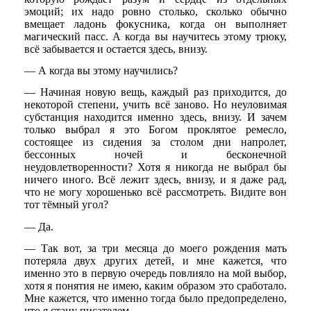
эмоций; их надо ровно столько, сколько обычно
вмещает ладонь фокусника, когда он выполняет
магический пасс. А когда вы научитесь этому трюку,
всё забывается и остается здесь, внизу.
— А когда вы этому научились?
— Начиная новую вещь, каждый раз приходится, до
некоторой степени, учить всё заново. Но неуловимая
субстанция находится именно здесь, внизу. И зачем
только выбрал я это Богом проклятое ремесло,
состоящее из сидения за столом дни напролет,
бессонных ночей и бесконечной
неудовлетворенности? Хотя я никогда не выбрал бы
ничего иного. Всё лежит здесь, внизу, и я даже рад,
что не могу хорошенько всё рассмотреть. Видите вон
тот тёмный угол?
— Да.
— Так вот, за три месяца до моего рождения мать
потеряла двух других детей, и мне кажется, что
именно это в первую очередь повлияло на мой выбор,
хотя я понятия не имею, каким образом это сработало.
Мне кажется, что именно тогда было предопределено,
что я стану писателем.