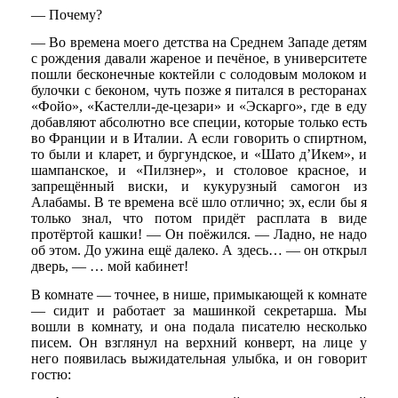
— Почему?
— Во времена моего детства на Среднем Западе детям
с рождения давали жареное и печёное, в университете
пошли бесконечные коктейли с солодовым молоком и
булочки с беконом, чуть позже я питался в ресторанах
«Фойо», «Кастелли-де-цезари» и «Эскарго», где в еду
добавляют абсолютно все специи, которые только есть
во Франции и в Италии. А если говорить о спиртном,
то были и кларет, и бургундское, и «Шато д’Икем», и
шампанское, и «Пилзнер», и столовое красное, и
запрещённый виски, и кукурузный самогон из
Алабамы. В те времена всё шло отлично; эх, если бы я
только знал, что потом придёт расплата в виде
протёртой кашки! — Он поёжился. — Ладно, не надо
об этом. До ужина ещё далеко. А здесь… — он открыл
дверь, — … мой кабинет!
В комнате — точнее, в нише, примыкающей к комнате
— сидит и работает за машинкой секретарша. Мы
вошли в комнату, и она подала писателю несколько
писем. Он взглянул на верхний конверт, на лице у
него появилась выжидательная улыбка, и он говорит
гостю: