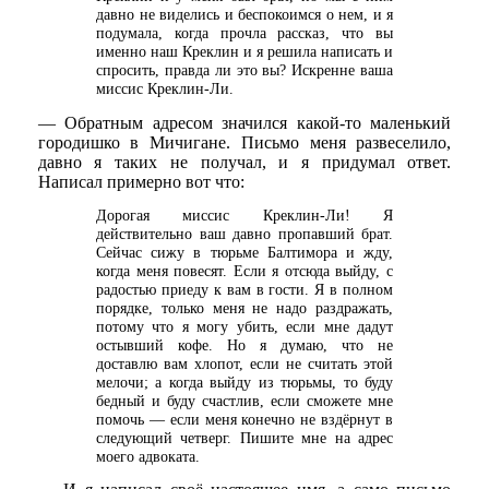
давно не виделись и беспокоимся о нем, и я
подумала, когда прочла рассказ, что вы
именно наш Креклин и я решила написать и
спросить, правда ли это вы? Искренне ваша
миссис Креклин-Ли.
— Обратным адресом значился какой-то маленький
городишко в Мичигане. Письмо меня развеселило,
давно я таких не получал, и я придумал ответ.
Написал примерно вот что:
Дорогая миссис Креклин-Ли! Я
действительно ваш давно пропавший брат.
Сейчас сижу в тюрьме Балтимора и жду,
когда меня повесят. Если я отсюда выйду, с
радостью приеду к вам в гости. Я в полном
порядке, только меня не надо раздражать,
потому что я могу убить, если мне дадут
остывший кофе. Но я думаю, что не
доставлю вам хлопот, если не считать этой
мелочи; а когда выйду из тюрьмы, то буду
бедный и буду счастлив, если сможете мне
помочь — если меня конечно не вздёрнут в
следующий четверг. Пишите мне на адрес
моего адвоката.