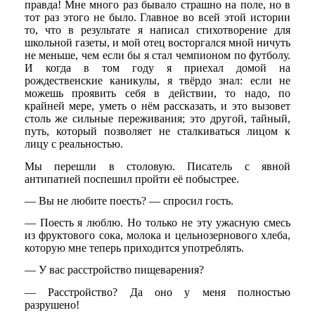
правда! Мне много раз бывало страшно на поле, но в
тот раз этого не было. Главное во всей этой истории
то, что в результате я написал стихотворение для
школьной газеты, и мой отец восторгался мной ничуть
не меньше, чем если бы я стал чемпионом по футболу.
И когда в том году я приехал домой на
рождественские каникулы, я твёрдо знал: если не
можешь проявить себя в действии, то надо, по
крайней мере, уметь о нём рассказать, и это вызовет
столь же сильные переживания; это другой, тайный,
путь, который позволяет не сталкиваться лицом к
лицу с реальностью.
Мы перешли в столовую. Писатель с явной
антипатией поспешил пройти её побыстрее.
— Вы не любите поесть? — спросил гость.
— Поесть я люблю. Но только не эту ужасную смесь
из фруктового сока, молока и цельнозернового хлеба,
которую мне теперь приходится употреблять.
— У вас расстройство пищеварения?
— Расстройство? Да оно у меня полностью
разрушено!