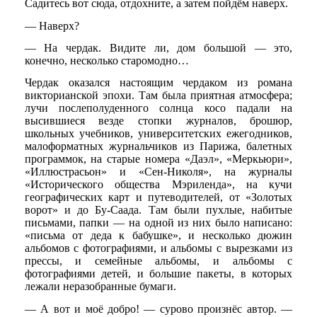
Садитесь вот сюда, отдохните, а затем пойдём наверх.
— Наверх?
— На чердак. Видите ли, дом большой — это,
конечно, несколько старомодно…
Чердак оказался настоящим чердаком из романа
викторианской эпохи. Там была приятная атмосфера;
лучи послеполуденного солнца косо падали на
высившиеся везде стопки журналов, брошюр,
школьных учебников, университетских ежегодников,
малоформатных журнальчиков из Парижа, балетных
программок, на старые номера «Даэл», «Меркьюри»,
«Иллюстрасьон» и «Сен-Николя», на журналы
«Исторического общества Мэриленда», на кучи
географических карт и путеводителей, от «Золотых
ворот» и до Бу-Саада. Там были пухлые, набитые
письмами, папки — на одной из них было написано:
«письма от деда к бабушке», и несколько дюжин
альбомов с фотографиями, и альбомы с вырезками из
прессы, и семейные альбомы, и альбомы с
фотографиями детей, и большие пакеты, в которых
лежали неразобранные бумаги.
— А вот и моё добро! — сурово произнёс автор. —