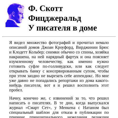
Ф. Скотт
Фицджеральд
У писателя в доме
Я видел множество фотографий и прочитал немало
описаний домов Джоан Кроуфорд, Вирджинии Брюс
и Клодетт Кольбер; снимки обычно со спины, хозяйка
накрашена, на ней нарядный фартук и она поясняет
изумленному человечеству, как именно нужно
готовить суфле по-голливудски, или как следует
открывать банку с консервированным супом, чтобы
при этом заодно не вырезать себе аппендикс. Но мне
уже давно не попадались репортажи из дома какого-
нибудь писателя, вот я и решил восполнить этот
пробел.
Начну, конечно же, с извинений за то, что решил
написать о писателях. В те дни, когда выпускался
журнал «Смарт Сет», у Менкена с Натаном был
специальный шаблон для отказа в публикации по
причине принципиального нежелания редакции