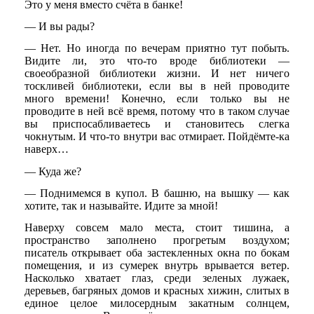
Это у меня вместо счёта в банке!
— И вы рады?
— Нет. Но иногда по вечерам приятно тут побыть.
Видите ли, это что-то вроде библиотеки —
своеобразной библиотеки жизни. И нет ничего
тоскливей библиотеки, если вы в ней проводите
много времени! Конечно, если только вы не
проводите в ней всё время, потому что в таком случае
вы приспосабливаетесь и становитесь слегка
чокнутым. И что-то внутри вас отмирает. Пойдёмте-ка
наверх…
— Куда же?
— Поднимемся в купол. В башню, на вышку — как
хотите, так и называйте. Идите за мной!
Наверху совсем мало места, стоит тишина, а
пространство заполнено прогретым воздухом;
писатель открывает оба застекленных окна по бокам
помещения, и из сумерек внутрь врывается ветер.
Насколько хватает глаз, среди зеленых лужаек,
деревьев, багряных домов и красных хижин, слитых в
единое целое милосердным закатным солнцем,