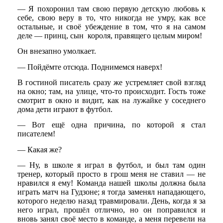
— Я похоронил там свою первую детскую любовь к
себе, свою веру в то, что никогда не умру, как все
остальные, и своё убеждение в том, что я на самом
деле — принц, сын короля, правящего целым миром!
Он внезапно умолкает.
— Пойдёмте отсюда. Поднимемся наверх!
В гостиной писатель сразу же устремляет свой взгляд
на окно; там, на улице, что-то происходит. Гость тоже
смотрит в окно и видит, как на лужайке у соседнего
дома дети играют в футбол.
— Вот ещё одна причина, по которой я стал
писателем!
— Какая же?
— Ну, в школе я играл в футбол, и был там один
тренер, который просто в грош меня не ставил — не
нравился я ему! Команда нашей школы должна была
играть матч на Гудзоне; я тогда заменял нападающего,
которого неделю назад травмировали. День, когда я за
него играл, прошёл отлично, но он поправился и
вновь занял своё место в команде, а меня перевели на