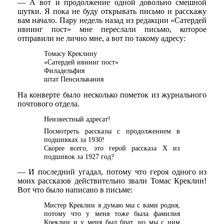
— А вот и продолжение одной довольно смешной
шутки. Я пока не буду открывать письмо и расскажу
вам начало. Пару недель назад из редакции «Сатердей
ивнинг пост» мне переслали письмо, которое
отправили не лично мне, а вот по такому адресу:
Томасу Креклину
«Сатердей ивнинг пост»
Филадельфия
штат Пенсильвания
На конверте было несколько пометок из журнального
почтового отдела.
Неизвестный адресат!
Посмотреть рассказы с продолжением в
подшивках за 1930!
Cкорее всего, это герой рассказа Х из
подшивок за 1927 год?
— И последний угадал, потому что героя одного из
моих рассказов действительно звали Томас Креклин!
Вот что было написано в письме:
Мистер Креклин я думаю мы с вами родня,
потому что у меня тоже была фамилия
Креклин и у меня был брат, но мы с ним