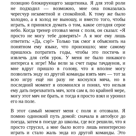
позицию блокирующего защитника. Я для этой роли
не подходил — возможно, мне она показалась
чересчур незаметной и спокойной. К тому же было
холодно, а я холод не выношу, и вместо того, чтобы
играть, я принялся думать о том, какое сегодня серое
небо. Когда тренер отозвал меня с поля, он сказал: «Я
просто не могу тебе доверять!» А я мог ему лишь
ответить: «Да, сэр!» Только так смог я объяснить на
понятном ему языке, что произошло; мне самому
пришлось потратить годы, чтобы это постичь и
извлечь для себя урок. У меня не было никакого
интереса к игре! Мы вели за счет пары тачдаунов, и
мне вдруг пришло в голову, что я вполне могу
позволить энду из другой команды взять мяч — тот за
всю игру ещё ни разу не коснулся мяча, но в
последний момент я опомнился и понял, что нельзя
ему дать перехватить мяч, хотя сам я, по крайней мере,
могу этот мяч не брать, и тогда я просто взял и уронил
его на поле.
В этот самый момент меня с поля и отозвали. Я
помню одинокий путь домой: сначала в автобусе до
поезда, затем в поезде до школы, где все решили, что я
просто струсил, а мне было всего лишь неинтересно
играть и стало жаль энда из другой команды. Это