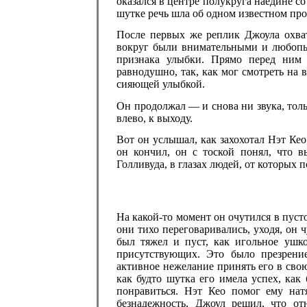
оказался в центре полукруга наедине со
шутке речь шла об одном известном про
После первых же реплик Джоула охват
вокруг были внимательными и любопы
признака улыбки. Прямо перед ним
равнодушно, так, как мог смотреть на
сияющей улыбкой.
Он продолжал — и снова ни звука, толь
влево, к выходу.
Вот он услышал, как захохотал Нэт Кео,
он кончил, он с тоской понял, что в
Голливуда, в глазах людей, от которых п
На какой-то момент он очутился в пусто
они тихо переговаривались, уходя, он 
был тяжел и пуст, как игольное ушк
присутствующих. Это было презрени
активное нежелание принять его в свою 
как будто шутка его имела успех, как 
понравиться. Нэт Кео помог ему на
безнадежность, Джоул решил, что от