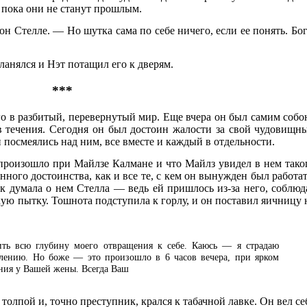
 пока они не станут прошлым.
он Стелле. — Но шутка сама по себе ничего, если ее понять. Бог
ланялся и Нэт потащил его к дверям.
***
о в разбитый, перевернутый мир. Еще вчера он был самим собо
в течения. Сегодня он был достоин жалости за свой чудовищн
и посмеялись над ним, все вместе и каждый в отдельности.
о произошло при Майлзе Калмане и что Майлз увидел в нем тако
ного достоинства, как и все те, с кем он вынужден был работат
ак думала о нем Стелла — ведь ей пришлось из-за него, соблюд
кую пытку. Тошнота подступила к горлу, и он поставил яичницу 
ить всю глубину моего отвращения к себе. Каюсь — я страдаю
лению. Но боже — это произошло в 6 часов вечера, при ярком
ения у Вашей жены. Всегда Ваш
толпой и, точно преступник, крался к табачной лавке. Он вел се