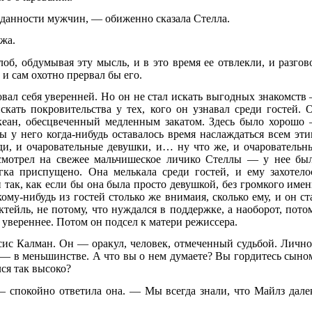
еданности мужчин, — обиженно сказала Стелла.
ужа.
б, обдумывая эту мысль, и в это время ее отвлекли, и разгов
н и сам охотно прервал бы его.
овал себя уверенней. Но он не стал искать выгодных знакомств
скать покровительства у тех, кого он узнавал среди гостей. 
кеан, обесцвеченный медленным закатом. Здесь было хорошо
ы у него когда-нибудь оставалось время наслаждаться всем эти
ди, и очаровательные девушки, и… ну что же, и очаровательн
осмотрел на свежее мальчишеское личико Стеллы — у нее бы
егка приспущено. Она мелькала среди гостей, и ему захотело
 так, как если бы она была просто девушкой, без громкого имен
кому-нибудь из гостей столько же внимаия, сколько ему, и он ст
тейль, не потому, что нуждался в поддержке, а наоборот, пото
 увереннее. Потом он подсел к матери режиссера.
ис Калман. Он — оракул, человек, отмеченный судьбой. Лично
я — в меньшинстве. А что вы о нем думаете? Вы гордитесь сыно
лся так высоко?
— спокойно ответила она. — Мы всегда знали, что Майлз дале