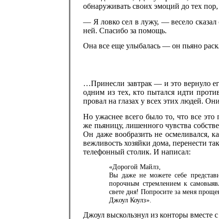
обнаруживать своих эмоций до тех пор,
— Я ловко сел в лужу, — весело сказал 
ней. Спасибо за помощь.
Она все еще улыбалась — он пьяно раск
…Принесли завтрак — и это вернуло ег
одним из тех, кто пытался идти проти
провал на глазах у всех этих людей. Он
Но ужаснее всего было то, что все эт
же пьяницу, лишенного чувства собствен
Он даже вообразить не осмеливался, к
вежливость хозяйки дома, перенести та
телефонный столик. И написал:
«Дорогой Майлз,
Вы даже не можете себе представ
порочным стремлением к самовыяв
свете дня! Попросите за меня прощ
Джоул Коулз».
Джоул выскользнул из конторы вместе с 