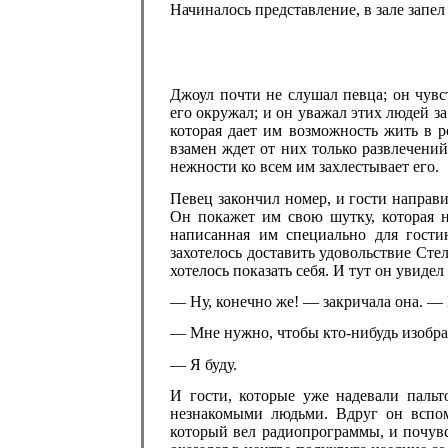
Начиналось представление, в зале запе
Джоул почти не слушал певца; он чувс
его окружал; и он уважал этих людей за
которая дает им возможность жить в р
взамен ждет от них только развлечени
нежности ко всем им захлестывает его.
Певец закончил номер, и гости направи
Он покажет им свою шутку, которая н
написанная им специально для гости
захотелось доставить удовольствие Стел
хотелось показать себя. И тут он увидел
— Ну, конечно же! — закричала она. —
— Мне нужно, чтобы кто-нибудь изобра
— Я буду.
И гости, которые уже надевали пальт
незнакомыми людьми. Вдруг он вспо
который вел радиопрограммы, и почув