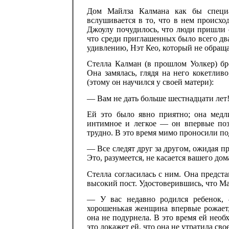
Дом Майлза Калмана как бы специа
вслушивается в то, что в нем происхо
Джоулу почудилось, что люди пришли с
что среди приглашенных было всего два
удивлению, Нэт Кео, который не обраща
Стелла Калман (в прошлом Уолкер) бр
Она замялась, глядя на него кокетлив
(этому он научился у своей матери):
— Вам не дать больше шестнадцати лет!
Ей это было явно приятно; она медли
интимное и легкое — он впервые поз
трудно. В это время мимо проносили по
— Все следят друг за другом, ожидая пр
Это, разумеется, не касается вашего д
Стелла согласилась с ним. Она предста
высокий пост. Удостоверившись, что М
— У вас недавно родился ребенок, 
хорошенькая женщина впервые рожает, 
она не подурнела. В это время ей нео
это докажет ей, что она не утратила сво