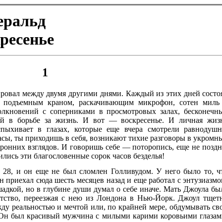
еральд
ресенье
1
 провал между двумя другими днями. Каждый из этих дней состо
д подъемным краном, раскачивающим микрофон, сотен миль
толкновений с соперниками в просмотровых залах, бесконечн
ий в борьбе за жизнь. И вот — воскресенье. И личная жиз
спыхивает в глазах, которые еще вчера смотрели равнодушн
асы, ты приходишь в себя, возникают тихие разговоры в укромн
оронних взглядов. И говоришь себе — поторопись, еще не поздн
чились эти благословенные сорок часов безделья!
 28, и он еще не был сломлен Голливудом. У него было то, ч
 приехал сюда шесть месяцев назад и еще работал с энтузиазмо
адкой, но в глубине души думал о себе иначе. Мать Джоула бы
етство, переезжая с нею из Лондона в Нью-Йорк. Джоул тщет
жду реальностью и мечтой или, по крайней мере, обдумывать св
. Он был красивый мужчина с милыми карими коровьими глазам