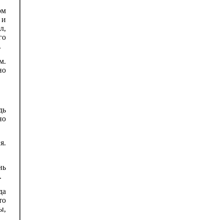
ом
 и
л,
го
.
м.
но
дь
но
я.
нь
.
да
то
ы,