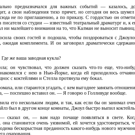
льно предназначался для важных событий — казалось, д
дит, а свои наблюдения тихо прячет, но сегодня он весь шумел
юда не по приглашению, а по приказу. С гордостью он отмети
 писателя со студии — известный театральный драматург и, к е
л ни малейшего внимания на то, что Калман не выносит пьяниц
осила своих гостей и подошла, чтобы поздороваться с Джоуло
о, ожидая комплимента. И он заговорил драматически сдержан
 Где же ваша заводная кукла?
ла; он чувствовал, что должен сказать что-то еще, что-нибу
накомился с нею в Нью-Йорке, когда ей приходилось отчаян
днос с коктейлями и Стелла протянула ему бокал.
омаха, или стараются угадать, с кем выгоднее завязать отношени
ома, — поспешно вставил он. — Я говорю о Голливуде вообще.
вила его нескольким людям, и так, как если бы он занимал оче
айлз был в другом конце комнаты, Джоул быстро выпил коктейль
— сказал он, — вам надо почаще появляться в свете. Ког
она становится очень уязвимой, ей хочется удостовериться, ч
бходима бескорыстная преданность какого-нибудь нового мужчин
его очарования.