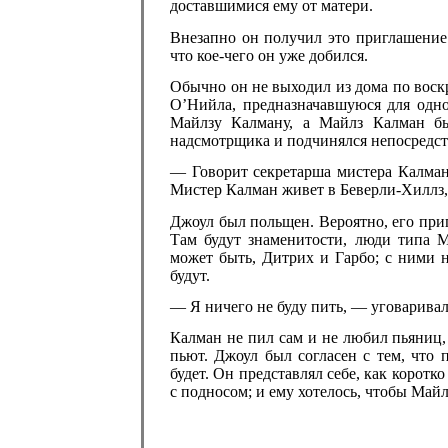
доставшимися ему от матери.
Внезапно он получил это приглашение.
что кое-чего он уже добился.
Обычно он не выходил из дома по воск
О’Нийла, предназначавшуюся для одно
Майлзу Калману, а Майлз Калман бы
надсмотрщика и подчинялся непосредст
— Говорит секретарша мистера Калмана
Мистер Калман живет в Беверли-Хиллз
Джоул был польщен. Вероятно, его при
Там будут знаменитости, люди типа 
может быть, Дитрих и Гарбо; с ними н
будут.
— Я ничего не буду пить, — уговаривал
Калман не пил сам и не любил пьяниц,
пьют. Джоул был согласен с тем, что 
будет. Он представлял себе, как коротк
с подносом; и ему хотелось, чтобы Майл