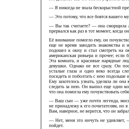
— Я никогда не знала бескорыстной пр
— Это потому, что все боятся вашего м
— Вы так считаете? — она сморщила ло
прервался как раз в тот момент, когда о
Её внимание помогло ему, он почувств
еще не время заводить знакомства и и
подошел к окну и стал смотреть на о
американская ривьера и прочее; если б
Эта комната, и красивые нарядные лю
девушки. Однако не все сразу. Он п
усталые глаза и одно веко всегда сл
посидеть и поболтать с нею подольше и
Ему захотелось узнать, уделяла ли она 
следить за нею. Он выпил еще один кок
что она помогла ему почувствовать себя
— Ваш сын — уже почти легенда, мисс
не принадлежу к его почитателям, но 
Вам, наверное, не верится, что он забра
— Нет, меня это ничуть не удивляет, 
пойдет.