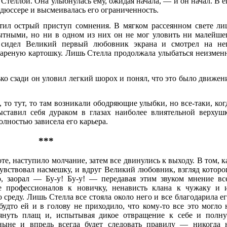
 Стеллой. Она улыбнулась ему, ожидая начала, — и он начал. В е
дюссере и высмеивалась его ограниченность.
ил острый приступ сомнения. В мягком рассеянном свете ли
тными, но ни в одном из них он не мог уловить ни малейше
 сидел Великий первый любовник экрана и смотрел на не
 вареную картошку. Лишь Стелла продолжала улыбаться неизмен
ко сзади он уловил легкий шорох и понял, что это было движен
 то тут, то там возникали ободряющие улыбки, но все-таки, ког
ыставил себя дураком в глазах наиболее влиятельной верхуш
олностью зависела его карьера.
***
те, наступило молчание, затем все двинулись к выходу. В том, к
чувствовал насмешку, и вдруг Великий любовник, взгляд которо
о, заорал —
Бу-у! Бу-у!
— передавая этим звуком мнение вс
е профессионалов к новичку, ненависть клана к чужаку и 
среду. Лишь Стелла все стояла около него и все благодарила ег
будто ей и в голову не приходило, что кому-то все это могло 
тянуть плащ и, испытывая дикое отвращение к себе и полн
ныне и впредь всегда будет следовать правилу — никогда 