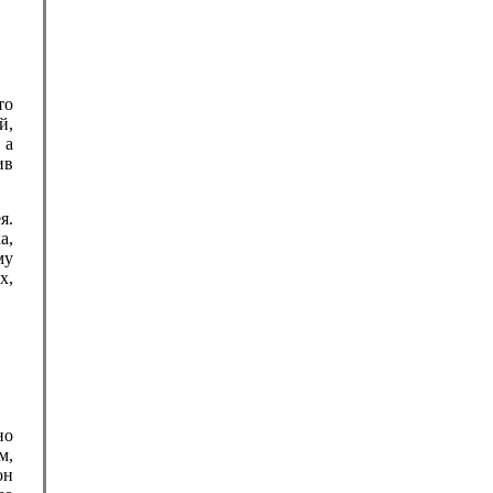
то
й,
 а
ив
я.
а,
му
х,
но
м,
он