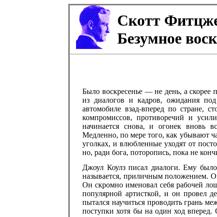
Скотт Фитцж
Безумное воск
Было воскресенье — не день, а скорее
из диалогов и кадров, ожидания по
автомобиле взад-вперед по стране, с
компромиссов, противоречий и усил
начинается снова, и огонек вновь в
Медленно, по мере того, как убывают ч
уголках, и влюбленные уходят от пост
но, ради бога, поторопись, пока не кон
Джоул Коулз писал диалоги. Ему было
называется, приличным положением. Он
Он скромно именовал себя рабочей лош
популярной артисткой, и он провел д
пытался научиться проводить грань ме
поступки хотя бы на один ход вперед