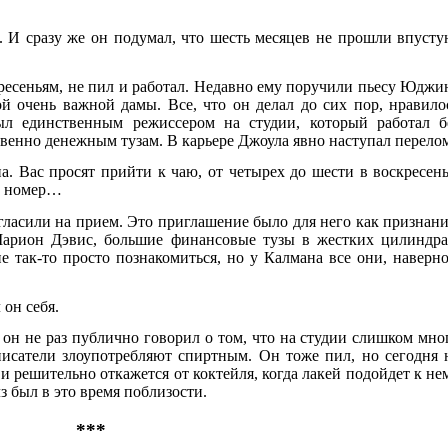
 И сразу же он подумал, что шесть месяцев не прошли впусту
ресеньям, не пил и работал. Недавно ему поручили пьесу Юджи
й очень важной дамы. Все, что он делал до сих пор, нравило
л единственным режиссером на студии, который работал б
венно денежным тузам. В карьере Джоула явно наступал перело
. Вас просят прийти к чаю, от четырех до шести в воскресень
, номер…
гласили на прием. Это приглашение было для него как признани
Марион Дэвис, большие финансовые тузы в жестких цилиндра
е так-то просто познакомиться, но у Калмана все они, наверно
 он себя.
 он не раз публично говорил о том, что на студии слишком мно
писатели злоупотребляют спиртным. Он тоже пил, но сегодня 
о и решительно откажется от коктейля, когда лакей подойдет к не
з был в это время поблизости.
***