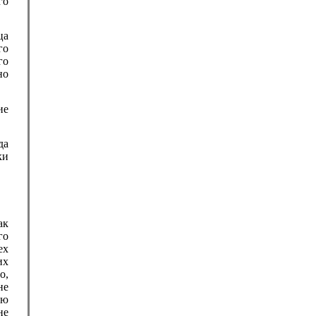
го
ца
го
го
но
ие
да
ки
ак
го
ех
их
о,
не
ую
не