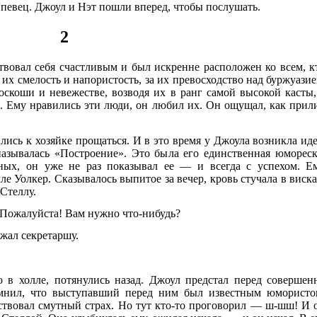
л певец. Джоул и Нэт пошли вперед, чтобы послушать.
2
твовал себя счастливым и был искренне расположен ко всем, к
 их смелость и напористость, за их превосходство над буржуазие
оскоши и невежестве, возводя их в ранг самой высокой касты,
й. Ему нравились эти люди, он любил их. Он ощущал, как прил
лись к хозяйке прощаться. И в это время у Джоула возникла иде
азывалась «Построение». Это была его единственная юмореск
ных, он уже не раз показывал ее — и всегда с успехом. Е
ле Уолкер. Сказывалось выпитое за вечер, кровь стучала в виска
 Стеллу.
 Пожалуйста! Вам нужно что-нибудь?
жал секретаршу.
о в холле, потянулись назад. Джоул предстал перед совершен
мнил, что выступавший перед ним был известным юмористо
ствовал смутный страх. Но тут кто-то проговорил — ш-шш! И 