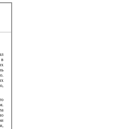
ял
 в
ых
нь
о.
ых
о,
то
м.
ла
но
ои
и,