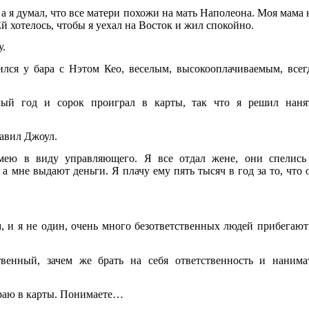
 я думал, что все матери похожи на мать Наполеона. Моя мама 
Ей хотелось, чтобы я уехал на Восток и жил спокойно.
у.
ился у бара с Нэтом Кео, веселым, высокооплачиваемым, всег
ый год и сорок проиграл в карты, так что я решил наня
авил Джоул.
ею в виду управляющего. Я все отдал жене, они спелись
а мне выдают деньги. Я плачу ему пять тысяч в год за то, что 
 и я не один, очень много безответственных людей прибегают
венный, зачем же брать на себя ответственность и нанима
граю в карты. Понимаете…