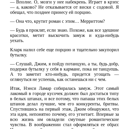
— Вполне. О, мозги у нее набекрень. Играет в крэпс
— а, каково? Не отказывается от виски с содовой. Я
обещал, что позднее принесу ей порцию.
— Она что, крутит роман с этим… Мерриттом?
— Будь я проклят, если знаю. Похоже, как все здешние
красотки, метит выскочить замуж и куда-нибудь
уехать.
Кларк налил себе еще порцию и тщательно закупорил
бутылку.
— Слушай, Джим, я пойду потанцую, а ты, будь добр,
подержи бутылку у себя в кармане, пока не танцуешь.
А то заметит кто-нибудь, придется угощать —
оглянуться не успеешь, как останешься ни с чем.
Итак, Нэнси Ламар собиралась замуж. Этот самый
лакомый в городе кусочек должен был достаться типу
в белых штанах, и все потому, что папаша этих белых
штанов делал лучшие, чем его конкуренты, бритвы.
Спустившись на первый этаж, Джим обнаружил, что
эта идея, непонятно почему, его угнетает. Впервые за
всю жизнь им овладели смутные романтические
чувства. В воображении стал оформляться ее образ: