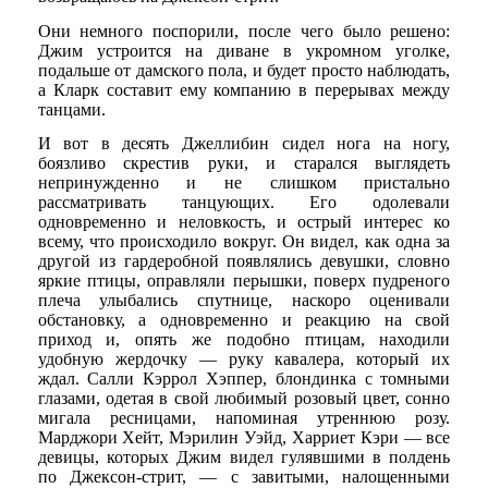
Они немного поспорили, после чего было решено:
Джим устроится на диване в укромном уголке,
подальше от дамского пола, и будет просто наблюдать,
а Кларк составит ему компанию в перерывах между
танцами.
И вот в десять Джеллибин сидел нога на ногу,
боязливо скрестив руки, и старался выглядеть
непринужденно и не слишком пристально
рассматривать танцующих. Его одолевали
одновременно и неловкость, и острый интерес ко
всему, что происходило вокруг. Он видел, как одна за
другой из гардеробной появлялись девушки, словно
яркие птицы, оправляли перышки, поверх пудреного
плеча улыбались спутнице, наскоро оценивали
обстановку, а одновременно и реакцию на свой
приход и, опять же подобно птицам, находили
удобную жердочку — руку кавалера, который их
ждал. Салли Кэррол Хэппер, блондинка с томными
глазами, одетая в свой любимый розовый цвет, сонно
мигала ресницами, напоминая утреннюю розу.
Марджори Хейт, Мэрилин Уэйд, Харриет Кэри — все
девицы, которых Джим видел гулявшими в полдень
по Джексон-стрит, — с завитыми, налощенными