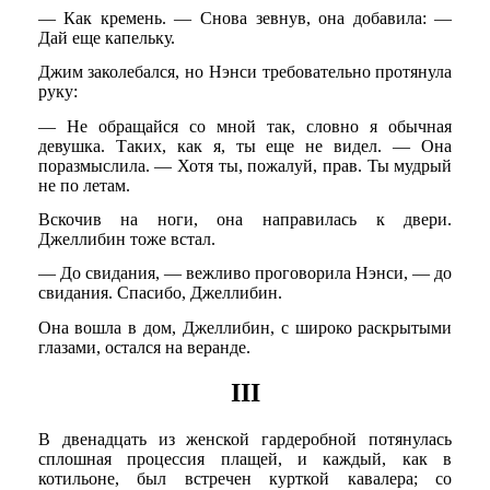
— Как кремень. — Снова зевнув, она добавила: —
Дай еще капельку.
Джим заколебался, но Нэнси требовательно протянула
руку:
— Не обращайся со мной так, словно я обычная
девушка. Таких, как я, ты еще не видел. — Она
поразмыслила. — Хотя ты, пожалуй, прав. Ты мудрый
не по летам.
Вскочив на ноги, она направилась к двери.
Джеллибин тоже встал.
— До свидания, — вежливо проговорила Нэнси, — до
свидания. Спасибо, Джеллибин.
Она вошла в дом, Джеллибин, с широко раскрытыми
глазами, остался на веранде.
III
В двенадцать из женской гардеробной потянулась
сплошная процессия плащей, и каждый, как в
котильоне, был встречен курткой кавалера; со