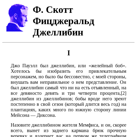
Ф. Скотт
Фицджеральд
Джеллибин
I
Джо Пауэлл был джеллибин, или «желейный боб».
Хотелось бы изобразить его привлекательным
персонажем, но было бы бессовестно, с моей стороны,
внушать вам неправильное о нем представление. Он
был джеллибин самый что ни на есть отъявленный, на
все девяносто девять и три четверти процента,[2]
джеллибин из джеллибинов; бобы вроде него зреют
постепенно в свой сезон (который длится весь год) на
плантациях, каких много по южную сторону линии
Мейсона — Диксона.
Назовите джеллибином жителя Мемфиса, и он, скорее
всего, вынет из заднего кармана брюк прочную
веревку и вздернет вас на первом же телеграфном