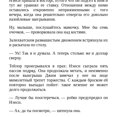
Нэнси пришла в восторг, оттого что он подсел к ним и
тут же уравнял ее ставку. Отношения между ними
оставались откровенно неприязненными с того
вечера, когда она решительно отвергла его довольно
назойливые заигрывания.
Ну, малыши, послушайтесь мамочку. Мне бы семь
очочков, — проворковала она над костями.
Залихватским размашистым движением встряхнула их
и раскатала по столу.
— Ух! Так я и думала. А теперь столько же и доллар
сверху.
Тейлор проигрывался в прах: Нэнси сыграла пять
пассов подряд. Она продолжала метать, и неизменно
после выигрыша Джим замечал у нее на лице
мимолетный трепет торжества. С каждым броском ей
повторно выпадал пойнт: такое везение не может
долго продолжаться.
— Лучше бы поостеречься, — робко предупредил он
Нэнси.
— Ах, да ты посмотри, — шепнула она.