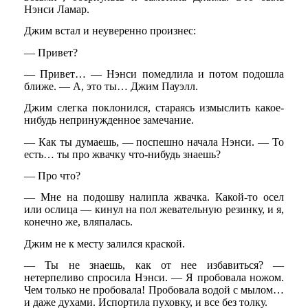
Нэнси Ламар.
Джим встал и неуверенно произнес:
— Привет?
— Привет… — Нэнси помедлила и потом подошла
ближе. — А, это ты… Джим Пауэлл.
Джим слегка поклонился, стараясь измыслить какое-
нибудь непринужденное замечание.
— Как ты думаешь, — поспешно начала Нэнси. — То
есть… ты про жвачку что-нибудь знаешь?
— Про что?
— Мне на подошву налипла жвачка. Какой-то осел
или ослица — кинул на пол жевательную резинку, и я,
конечно же, вляпалась.
Джим не к месту залился краской.
— Ты не знаешь, как от нее избавиться? —
нетерпеливо спросила Нэнси. — Я пробовала ножом.
Чем только не пробовала! Пробовала водой с мылом…
и даже духами. Испортила пуховку, и все без толку.