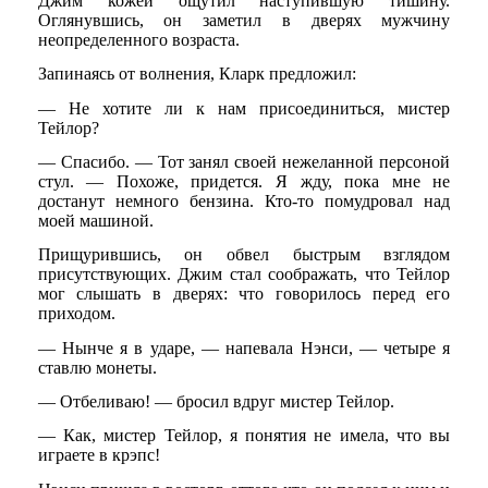
Джим кожей ощутил наступившую тишину.
Оглянувшись, он заметил в дверях мужчину
неопределенного возраста.
Запинаясь от волнения, Кларк предложил:
— Не хотите ли к нам присоединиться, мистер
Тейлор?
— Спасибо. — Тот занял своей нежеланной персоной
стул. — Похоже, придется. Я жду, пока мне не
достанут немного бензина. Кто-то помудровал над
моей машиной.
Прищурившись, он обвел быстрым взглядом
присутствующих. Джим стал соображать, что Тейлор
мог слышать в дверях: что говорилось перед его
приходом.
— Нынче я в ударе, — напевала Нэнси, — четыре я
ставлю монеты.
— Отбеливаю! — бросил вдруг мистер Тейлор.
— Как, мистер Тейлор, я понятия не имела, что вы
играете в крэпс!