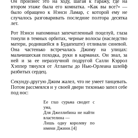
Он произнес это на ходу, шагая к гаражу, где на
втором этаже была его комнатка. «Как вы все?» —
было обращено к Нэнси Ламар, с которой ему не
случалось разговаривать последние полтора десятка
лет.
Рот Нэнси напоминал запечатленный поцелуй, глаза
тонули в темных орбитах, черные волосы (наследство
матери, родившейся в Будапеште) отливали синевой.
Она частенько встречалась Джиму на улицах:
мальчишеская походка, руки в карманах. Он знал, за
ней и за ее неразлучной подругой Салли Кэррол
Хэппер тянулся от Атланты до Нью-Орлеана шлейф
разбитых сердец.
Секунду-другую Джим жалел, что не умеет танцевать.
Потом рассмеялся и у своей двери тихонько запел себе
под нос:
Ее глаз сурьма сводит с
ума,
Для Джеллибина не найти
властелина —
Лишь одну королеву по
имени Джинн.[4]