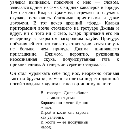
увлекся выпивкой, покончил с нею — словом,
заделался одним из самых видных кавалеров в городе.
Тем не менее Кларк с Джимом, встречаясь от случая к
случаю, оставались близкими приятелями и даже
друзьями. В тот вечер древний «форд» Кларка
притормозил возле стоявшего на тротуаре Джима и
вдруг, ни с того ни с сего, Кларк пригласил его на
вечеринку в закрытом загородном клубе. Причуде,
побудившей его это сделать, стоит удивляться ничуть
не больше, чем причуде Джима, принявшего
приглашение. Джимом, вероятно, руководила
неосознанная скука, полуиспуганная тяга к
приключениям. А теперь он серьезно задумался.
Он стал мурлыкать себе под нос, небрежно отбивая
такт по брусчатке; каменная плитка под его длинной
ногой заходила ходуном в такт гортанному пению:
В городке Джеллибинов
— за милю от дома —
Королева по имени Джинн
живет.
Игрой в кости она страсть
как увлечена,
И кости — ее послушный
народ.