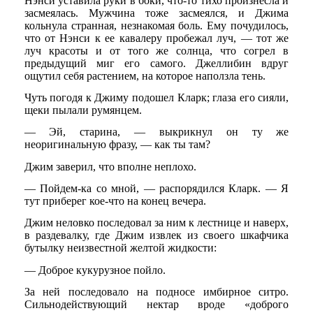
Нэнси уставила руки в боки, что-то тихо произнесла и
засмеялась. Мужчина тоже засмеялся, и Джима
кольнула странная, незнакомая боль. Ему почудилось,
что от Нэнси к ее кавалеру пробежал луч, — тот же
луч красоты и от того же солнца, что согрел в
предыдущий миг его самого. Джеллибин вдруг
ощутил себя растением, на которое наползла тень.
Чуть погодя к Джиму подошел Кларк; глаза его сияли,
щеки пылали румянцем.
— Эй, старина, — выкрикнул он ту же
неоригинальную фразу, — как ты там?
Джим заверил, что вполне неплохо.
— Пойдем-ка со мной, — распорядился Кларк. — Я
тут приберег кое-что на конец вечера.
Джим неловко последовал за ним к лестнице и наверх,
в раздевалку, где Джим извлек из своего шкафчика
бутылку неизвестной желтой жидкости:
— Доброе кукурузное пойло.
За ней последовало на подносе имбирное ситро.
Сильнодействующий нектар вроде «доброго