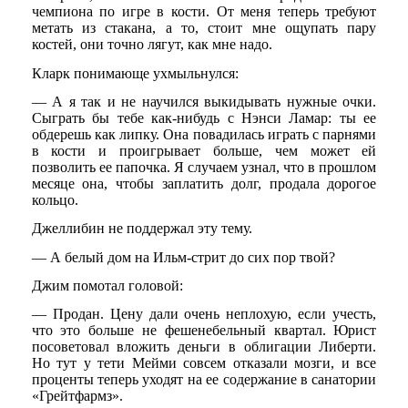
чемпиона по игре в кости. От меня теперь требуют
метать из стакана, а то, стоит мне ощупать пару
костей, они точно лягут, как мне надо.
Кларк понимающе ухмыльнулся:
— А я так и не научился выкидывать нужные очки.
Сыграть бы тебе как-нибудь с Нэнси Ламар: ты ее
обдерешь как липку. Она повадилась играть с парнями
в кости и проигрывает больше, чем может ей
позволить ее папочка. Я случаем узнал, что в прошлом
месяце она, чтобы заплатить долг, продала дорогое
кольцо.
Джеллибин не поддержал эту тему.
— А белый дом на Ильм-стрит до сих пор твой?
Джим помотал головой:
— Продан. Цену дали очень неплохую, если учесть,
что это больше не фешенебельный квартал. Юрист
посоветовал вложить деньги в облигации Либерти.
Но тут у тети Мейми совсем отказали мозги, и все
проценты теперь уходят на ее содержание в санатории
«Грейтфармз».