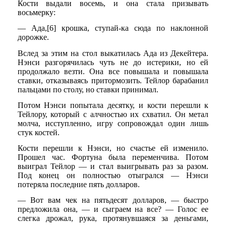
Кости выдали восемь, и она стала призывать
восьмерку:
— Ада,[6] крошка, ступай-ка сюда по наклонной
дорожке.
Вслед за этим на стол выкатилась Ада из Декейтера.
Нэнси разгорячилась чуть не до истерики, но ей
продолжало везти. Она все повышала и повышала
ставки, отказываясь притормозить. Тейлор барабанил
пальцами по столу, но ставки принимал.
Потом Нэнси попытала десятку, и кости перешли к
Тейлору, который с алчностью их схватил. Он метал
молча, исступленно, игру сопровождал один лишь
стук костей.
Кости перешли к Нэнси, но счастье ей изменило.
Прошел час. Фортуна была переменчива. Потом
выиграл Тейлор — и стал выигрывать раз за разом.
Под конец он полностью отыгрался — Нэнси
потеряла последние пять долларов.
— Вот вам чек на пятьдесят долларов, — быстро
предложила она, — и сыграем на все? — Голос ее
слегка дрожал, рука, протянувшаяся за деньгами,