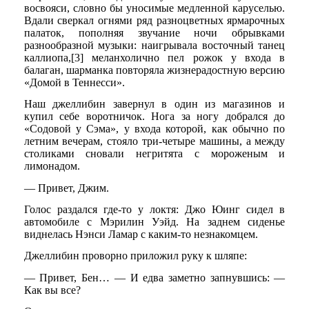
восвояси, словно бы уносимые медленной каруселью.
Вдали сверкал огнями ряд разноцветных ярмарочных
палаток, пополняя звучание ночи обрывками
разнообразной музыки: наигрывала восточный танец
каллиопа,[3] меланхолично пел рожок у входа в
балаган, шарманка повторяла жизнерадостную версию
«Домой в Теннесси».
Наш джеллибин завернул в один из магазинов и
купил себе воротничок. Нога за ногу добрался до
«Содовой у Сэма», у входа которой, как обычно по
летним вечерам, стояло три-четыре машины, а между
столиками сновали негритята с мороженым и
лимонадом.
— Привет, Джим.
Голос раздался где-то у локтя: Джо Юинг сидел в
автомобиле с Мэрилин Уэйд. На заднем сиденье
виднелась Нэнси Ламар с каким-то незнакомцем.
Джеллибин проворно приложил руку к шляпе:
— Привет, Бен… — И едва заметно запнувшись: —
Как вы все?