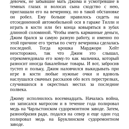
девочек, не забывшие мать Джима и усмотревшие в
темных глазах и волосах сына сходство с нею,
приглашали его на вечеринку, но в такой обстановке
он робел. Ему больше нравилось сидеть на
отсоединенной автомобильной оси в гараже Тилли и
играть в кости или без конца ковыряться в зубах
длинной соломиной. Чтобы иметь карманные деньги,
Джим брался за самую разную работу, и именно по
этой причине его третья по счету вечеринка сделалась
последней. Тогда крошка Марджори Хейт
неосторожно, так что Джим это слышал,
отрекомендовала его кому-то как мальчика, который
разносит иногда бакалейные товары. И вот, забросив
тустеп и польку, Джим наловчился выкидывать при
игре в кости любые нужные очки и вдоволь
наслушался смачных рассказов обо всех перестрелках,
случившихся в окрестных местах за последние
полвека.
Джиму исполнилось восемнадцать. Началась война,
он записался матросом и в течение года полировал
медь на Чарльстонском судоремонтном заводе. Затем,
разнообразия ради, подался на север и еще один год
полировал медь на Бруклинском судоремонтном
заводе.