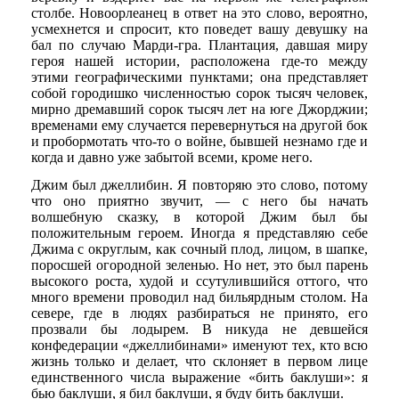
столбе. Новоорлеанец в ответ на это слово, вероятно,
усмехнется и спросит, кто поведет вашу девушку на
бал по случаю Марди-гра. Плантация, давшая миру
героя нашей истории, расположена где-то между
этими географическими пунктами; она представляет
собой городишко численностью сорок тысяч человек,
мирно дремавший сорок тысяч лет на юге Джорджии;
временами ему случается перевернуться на другой бок
и пробормотать что-то о войне, бывшей незнамо где и
когда и давно уже забытой всеми, кроме него.
Джим был джеллибин. Я повторяю это слово, потому
что оно приятно звучит, — с него бы начать
волшебную сказку, в которой Джим был бы
положительным героем. Иногда я представляю себе
Джима с округлым, как сочный плод, лицом, в шапке,
поросшей огородной зеленью. Но нет, это был парень
высокого роста, худой и ссутулившийся оттого, что
много времени проводил над бильярдным столом. На
севере, где в людях разбираться не принято, его
прозвали бы лодырем. В никуда не девшейся
конфедерации «джеллибинами» именуют тех, кто всю
жизнь только и делает, что склоняет в первом лице
единственного числа выражение «бить баклуши»: я
бью баклуши, я бил баклуши, я буду бить баклуши.