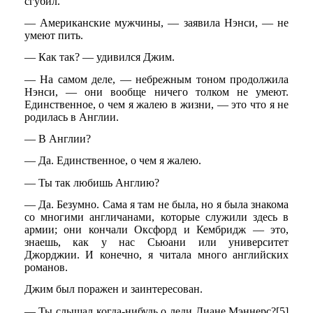
сгубил.
— Американские мужчины, — заявила Нэнси, — не
умеют пить.
— Как так? — удивился Джим.
— На самом деле, — небрежным тоном продолжила
Нэнси, — они вообще ничего толком не умеют.
Единственное, о чем я жалею в жизни, — это что я не
родилась в Англии.
— В Англии?
— Да. Единственное, о чем я жалею.
— Ты так любишь Англию?
— Да. Безумно. Сама я там не была, но я была знакома
со многими англичанами, которые служили здесь в
армии; они кончали Оксфорд и Кембридж — это,
знаешь, как у нас Сьюани или университет
Джорджии. И конечно, я читала много английских
романов.
Джим был поражен и заинтересован.
— Ты слышал когда-нибудь о леди Диане Мэннерс?[5]