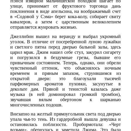
Нэнси изящной мальчишеской походкой шагает по
улице, принимает от фруктового торговца дань
поклонения в виде апельсина, на воображаемый счет
в «Содовой у Сэма» берет кока-колу, собирает свиту
кавалеров, а затем с царственным великолепием
отправляется жуировать жизнью.
Джеллибин вышел на веранду и выбрал укромный
уголок. В отличие от посеребренной луною лужайки
и светлого пятна перед дверью бальной залы, здесь
царил мрак. Джим нашел себе стул, закурил сигарету
и погрузился в бездумные грезы, бывшие его
привычным состоянием. Теперь, однако, они обрели
чувственный оттенок, что объяснялось ночным
временем и пряным запахом, струившимся из
открытой двери: это благоухали тысячей
парфюмерных ароматов пуховки, засунутые в
декольте дам. Пряной и тенистой казалась даже
музыка (в ней доминировал громкий тромбон),
звучавшая вялым обертоном к шарканью
многочисленных подошв.
Внезапно на желтый прямоугольник света под дверью
упала чья-то тень. Из гардеробной вышла девушка и
остановилась поблизости. Пробормотала: «Черт
возьми», обернулась и заметила Джима. Это была