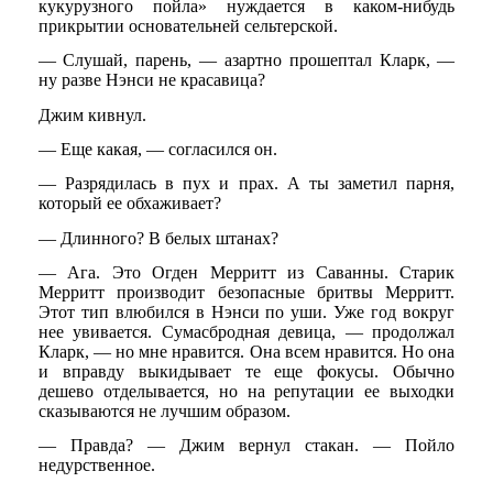
кукурузного пойла» нуждается в каком-нибудь
прикрытии основательней сельтерской.
— Слушай, парень, — азартно прошептал Кларк, —
ну разве Нэнси не красавица?
Джим кивнул.
— Еще какая, — согласился он.
— Разрядилась в пух и прах. А ты заметил парня,
который ее обхаживает?
— Длинного? В белых штанах?
— Ага. Это Огден Мерритт из Саванны. Старик
Мерритт производит безопасные бритвы Мерритт.
Этот тип влюбился в Нэнси по уши. Уже год вокруг
нее увивается. Сумасбродная девица, — продолжал
Кларк, — но мне нравится. Она всем нравится. Но она
и вправду выкидывает те еще фокусы. Обычно
дешево отделывается, но на репутации ее выходки
сказываются не лучшим образом.
— Правда? — Джим вернул стакан. — Пойло
недурственное.