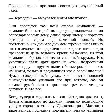
Оборвав песню, протопал совсем уж разухабистый
галоп.
— Черт дери! — выругался Джим вполголоса.
Они соберутся там всей старой компанией —
компанией, к которой по праву принадлежал и он
благодаря белому дому, давно проданному, и портрету
офицера в сером над каминной полкой. Но
постепенно, как дюйм за дюймом стремившиеся книзу
платья девочек, и определенно, как достигшие в один
прекрасный день лодыжек брюки мальчиков, из этой
компании образовался тесно спаянный кружок. Его
участники звали друг друга на «ты», подростками
крутили друг с другом ныне забытые романы — кто
им Джим, только и водившийся что с белой швалью?
Чужак, совершенный чужак. Большинство юношей
снисходительно узнавали его при встрече, сам он
касался рукой шляпы при виде трех или четырех
девушек. И это все.
Когда сумерки сгустились в синий задник для луны,
Джим отправился по жарким, приятно волнующим
улицам города в сторону Джексон-стрит. Магазины
закрывались, последние покупатели плавно уплывали