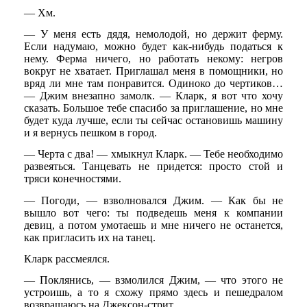
— Хм.
— У меня есть дядя, немолодой, но держит ферму.
Если надумаю, можно будет как-нибудь податься к
нему. Ферма ничего, но работать некому: негров
вокруг не хватает. Приглашал меня в помощники, но
вряд ли мне там понравится. Одиноко до чертиков…
— Джим внезапно замолк. — Кларк, я вот что хочу
сказать. Большое тебе спасибо за приглашение, но мне
будет куда лучше, если ты сейчас остановишь машину
и я вернусь пешком в город.
— Черта с два! — хмыкнул Кларк. — Тебе необходимо
развеяться. Танцевать не придется: просто стой и
тряси конечностями.
— Погоди, — взволновался Джим. — Как бы не
вышло вот чего: ты подведешь меня к компании
девиц, а потом умотаешь и мне ничего не останется,
как пригласить их на танец.
Кларк рассмеялся.
— Поклянись, — взмолился Джим, — что этого не
устроишь, а то я схожу прямо здесь и пешедралом
возвращаюсь на Джексон-стрит.