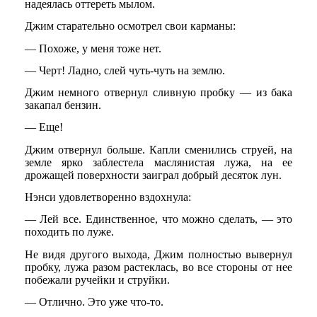
надеялась оттереть мылом.
Джим старательно осмотрел свои карманы:
— Похоже, у меня тоже нет.
— Черт! Ладно, слей чуть-чуть на землю.
Джим немного отвернул сливную пробку — из бака
закапал бензин.
— Еще!
Джим отвернул больше. Капли сменились струей, на
земле ярко заблестела маслянистая лужа, на ее
дрожащей поверхности заиграл добрый десяток лун.
Нэнси удовлетворенно вздохнула:
— Лей все. Единственное, что можно сделать, — это
походить по луже.
Не видя другого выхода, Джим полностью вывернул
пробку, лужа разом растеклась, во все стороны от нее
побежали ручейки и струйки.
— Отлично. Это уже что-то.