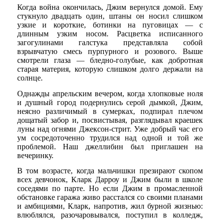
Когда война окончилась, Джим вернулся домой. Ему
стукнуло двадцать один, штаны он носил слишком
узкие и короткие, ботинки на пуговицах — с
длинным узким носом. Расцветка исписанного
загогулинами галстука представляла собой
взрывчатую смесь пурпурного и розового. Выше
смотрели глаза — бледно-голубые, как добротная
старая материя, которую слишком долго держали на
солнце.
Однажды апрельским вечером, когда хлопковые ноля
и душный город подернулись серой дымкой, Джим,
неясно различимый в сумерках, подпирал плечом
дощатый забор и, посвистывая, разглядывал краешек
луны над огнями Джексон-стрит. Уже добрый час его
ум сосредоточенно трудился над одной и той же
проблемой. Наш джеллибин был приглашен на
вечеринку.
В том возрасте, когда мальчишки презирают скопом
всех девчонок, Кларк Дарроу и Джим были в школе
соседями по парте. Но если Джим в промасленной
обстановке гаража живо расстался со своими планами
и амбициями, Кларк, напротив, жил бурной жизнью:
влюблялся, разочаровывался, поступил в колледж,