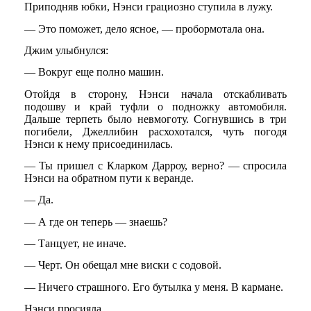
Приподняв юбки, Нэнси грациозно ступила в лужу.
— Это поможет, дело ясное, — пробормотала она.
Джим улыбнулся:
— Вокруг еще полно машин.
Отойдя в сторону, Нэнси начала отскабливать
подошву и край туфли о подножку автомобиля.
Дальше терпеть было невмоготу. Согнувшись в три
погибели, Джеллибин расхохотался, чуть погодя
Нэнси к нему присоединилась.
— Ты пришел с Кларком Дарроу, верно? — спросила
Нэнси на обратном пути к веранде.
— Да.
— А где он теперь — знаешь?
— Танцует, не иначе.
— Черт. Он обещал мне виски с содовой.
— Ничего страшного. Его бутылка у меня. В кармане.
Нэнси просияла.