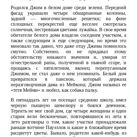
Родился Джим в белом доме среди зелени. Передний
фасад украшали четыре обшарпанные колонны,
задний — многочисленные решетки; на фоне
сплошных перекрестий еще веселее смотрелась
солнечная, пестревшая цветами лужайка. В свое время
обитатели белого дома владели соседним участком, а
также следующим и еще следующим, но время это
миновало так давно, что даже отцу Джима помнилось
смутно. Собственно, он не придавал этому
обстоятельству никакого значения и, умирая от
огнестрельной рапы, полученной в пьяной ссоре, и
прощаясь с пятилетним, вконец перепуганным
Джимом, не стал даже о нем упоминать. Белый дом
превратился в пансион, который держала
неразговорчивая дама из Мейкона; Джим называл ее
«тетя Мейми» и любил, как собака палку.
В пятнадцать лет он посещал среднюю школу, имел
черную пышную шевелюру и боялся девчонок.
Терпеть не мог свой дом, где четыре женщины и один
старик вели бесконечные, повторявшиеся из лета в
лето разговоры о том, какие участки принадлежали
раньше вотчине Пауэллов и какие в ближайшее время
расцветут цветы. Бывало, родители какой-нибудь из