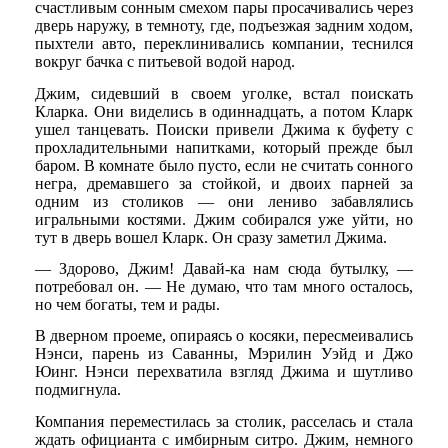
счастливым сонным смехом пары просачивались через
дверь наружу, в темноту, где, подъезжая задним ходом,
пыхтели авто, переклинивались компании, теснился
вокруг бачка с питьевой водой народ.
Джим, сидевший в своем уголке, встал поискать
Кларка. Они виделись в одиннадцать, а потом Кларк
ушел танцевать. Поиски привели Джима к буфету с
прохладительными напитками, который прежде был
баром. В комнате было пусто, если не считать сонного
негра, дремавшего за стойкой, и двоих парней за
одним из столиков — они лениво забавлялись
игральными костями. Джим собирался уже уйти, но
тут в дверь вошел Кларк. Он сразу заметил Джима.
— Здорово, Джим! Давай-ка нам сюда бутылку, —
потребовал он. — Не думаю, что там много осталось,
но чем богаты, тем и рады.
В дверном проеме, опираясь о косяки, пересмеивались
Нэнси, парень из Саванны, Мэрилин Уэйд и Джо
Юинг. Нэнси перехватила взгляд Джима и шутливо
подмигнула.
Компания переместилась за столик, расселась и стала
ждать официанта с имбирным ситро. Джим, немного