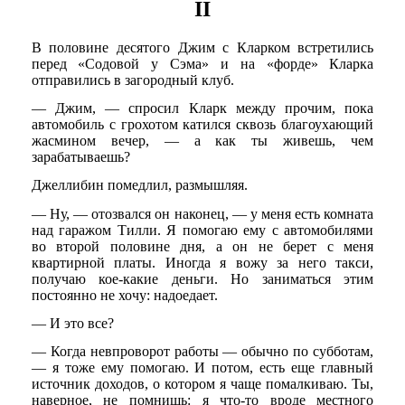
II
В половине десятого Джим с Кларком встретились
перед «Содовой у Сэма» и на «форде» Кларка
отправились в загородный клуб.
— Джим, — спросил Кларк между прочим, пока
автомобиль с грохотом катился сквозь благоухающий
жасмином вечер, — а как ты живешь, чем
зарабатываешь?
Джеллибин помедлил, размышляя.
— Ну, — отозвался он наконец, — у меня есть комната
над гаражом Тилли. Я помогаю ему с автомобилями
во второй половине дня, а он не берет с меня
квартирной платы. Иногда я вожу за него такси,
получаю кое-какие деньги. Но заниматься этим
постоянно не хочу: надоедает.
— И это все?
— Когда невпроворот работы — обычно по субботам,
— я тоже ему помогаю. И потом, есть еще главный
источник доходов, о котором я чаще помалкиваю. Ты,
наверное, не помнишь: я что-то вроде местного