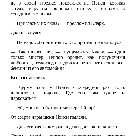
не в своей тарелке, покосился на Нэнси, которая
затеяла игру на грошовый интерес с юнцами за
соседним столиком.
— Пригласим их сюда? — предложил Кларк.
Джо оглянулся:
— Не надо собирать толпу. Это против правил клуба.
— Так никого нет, — заупрямился Кларк, — один
только мистер Тейлор бродит, как полуночный
любовник, туда-сюда и доискивается, кто слил весь
бензин из его автомобиля.
Все рассмеялись.
— Держу пари, у Нэнси в очередной раз что-то
налипло на подошву. Где она, там лучше не
парковаться.
— Эй, Нэнси, тебя ищет мистер Тейлор!
От азарта игры щеки Нэнси пылали.
— Да я его жестянку уже недели две как не видела.