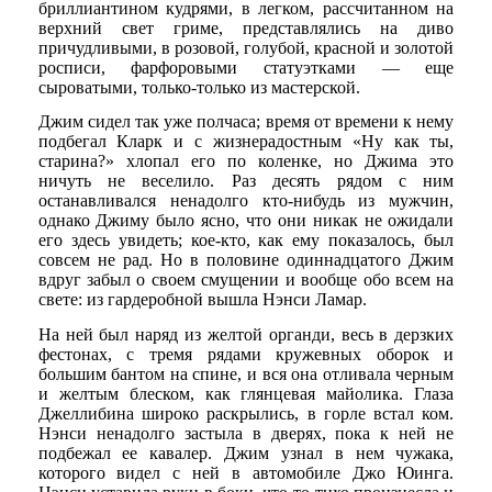
бриллиантином кудрями, в легком, рассчитанном на
верхний свет гриме, представлялись на диво
причудливыми, в розовой, голубой, красной и золотой
росписи, фарфоровыми статуэтками — еще
сыроватыми, только-только из мастерской.
Джим сидел так уже полчаса; время от времени к нему
подбегал Кларк и с жизнерадостным «Ну как ты,
старина?» хлопал его по коленке, но Джима это
ничуть не веселило. Раз десять рядом с ним
останавливался ненадолго кто-нибудь из мужчин,
однако Джиму было ясно, что они никак не ожидали
его здесь увидеть; кое-кто, как ему показалось, был
совсем не рад. Но в половине одиннадцатого Джим
вдруг забыл о своем смущении и вообще обо всем на
свете: из гардеробной вышла Нэнси Ламар.
На ней был наряд из желтой органди, весь в дерзких
фестонах, с тремя рядами кружевных оборок и
большим бантом на спине, и вся она отливала черным
и желтым блеском, как глянцевая майолика. Глаза
Джеллибина широко раскрылись, в горле встал ком.
Нэнси ненадолго застыла в дверях, пока к ней не
подбежал ее кавалер. Джим узнал в нем чужака,
которого видел с ней в автомобиле Джо Юинга.