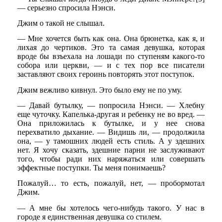
— серьезно спросила Нэнси.
Джим о такой не слышал.
— Мне хочется быть как она. Она брюнетка, как я, и
лихая до чертиков. Это та самая девушка, которая
вроде бы взъехала на лошади по ступеням какого-то
собора или церкви, — и с тех пор все писатели
заставляют своих героинь повторять этот поступок.
Джим вежливо кивнул. Это было ему не по уму.
— Давай бутылку, — попросила Нэнси. — Хлебну
еще чуточку. Капелька-другая и ребенку не во вред. —
Она приложилась к бутылке, и у нее снова
перехватило дыхание. — Видишь ли, — продолжила
она, — у тамошних людей есть стиль. А у здешних
нет. Я хочу сказать, здешние парни не заслуживают
того, чтобы ради них наряжаться или совершать
эффектные поступки. Ты меня понимаешь?
Пожалуй… то есть, пожалуй, нет, — пробормотал
Джим.
— А мне бы хотелось чего-нибудь такого. У нас в
городе я единственная девушка со стилем.