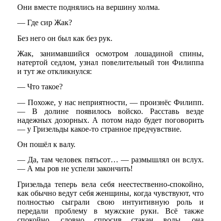
Они вместе поднялись на вершину холма.
— Где сир Жак?
Без него он был как без рук.
Жак, занимавшийся осмотром лошадиной спины,
натертой седлом, узнал повелительный тон Филиппа
и тут же откликнулся:
— Что такое?
— Похоже, у нас неприятности, — произнёс Филипп.
— В долине появилось войско. Расставь везде
надежных дозорных. А потом надо будет поговорить
— у Гризельды какое-то странное предчувствие.
Он пошёл к валу.
— Да, там человек пятьсот… — размышлял он вслух.
— А мы ров не успели закончить!
Гризельда теперь вела себя неестественно-спокойно,
как обычно ведут себя женщины, когда чувствуют, что
полностью сыграли свою интуитивную роль и
передали проблему в мужские руки. Всё также
спокойно, словно спросив стакан воды, она