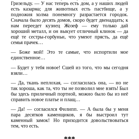
Гризельду. — У нас теперь есть дом, а у наших людей
есть казарма; для животных есть пастбище, а у
подножия холма понемногу разрастается городок.
Сначала было десять домов, скоро будет двенадцать; к
нам переедет кузнец Жозеф — ему только дай
хороший металл, и он выкует отличный клинок — да
ещё те сестры-горбуньи, что умеют прясть, да ещё
семья прачек…
— Боже мой! Это те самые, что испортили мое
единственное…
— Будет у тебя новое! Сшей из того, что мы сегодня
взяли…
— Да, ткань неплохая, — согласилась она, — но не
так хороша, как та, что ты не позволил мне взять! Был
бы здесь приличный портной, можно было бы из неё
справить новое платье и плащ…
— Да! — согласился Филипп. — А была бы у меня
пара десятков каменщиков, я бы выстроил тут
каменный замок! Но приходится довольствоваться
тем, что есть.