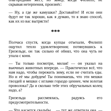
скрывая нетерпения, произнёс:
— Ну, а где же камушки? Доставайте! И если они
будут не так хороши, как я думаю, то я знаю способ,
как их из вас вытрясти!
***
Полчаса спустя, когда купцы отъехали, Филипп
ощутил тепло удовлетворения; потянувшись к
Гризельде, он так сильно её обнял, что она чуть не
упала с коня.
— Ты только посмотри, милая! — он указал на
вьючных животных впереди. — Практически всё, что
нам надо, чтобы пережить зиму, если не считать еды.
Но и её мы добудем! Ты понимаешь, что эти мешки
гвоздей и мешки с иглами гораздо ценнее, чем золотая
проволока? Да и сколько тебе этих обручальных колец
надо, а?
Гризельда рассмеялась, радуясь его
предусмотрительности.
— Что касается свадьбы… — тут же ответила она. —