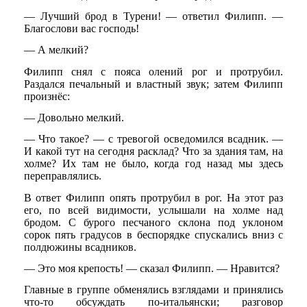
— Лучший брод в Турени! — ответил Филипп. —
Благослови вас господь!
— А мелкий?
Филипп снял с пояса олений рог и протрубил.
Раздался печальный и властный звук; затем Филипп
произнёс:
— Довольно мелкий.
— Что такое? — с тревогой осведомился всадник. —
И какой тут на сегодня расклад? Что за здания там, на
холме? Их там не было, когда год назад мы здесь
переправлялись.
В ответ Филипп опять протрубил в рог. На этот раз
его, по всей видимости, услышали на холме над
бродом. С бурого песчаного склона под уклоном
сорок пять градусов в беспорядке спускались вниз с
полдюжины всадников.
— Это моя крепость! — сказал Филипп. — Нравится?
Главные в группе обменялись взглядами и принялись
что-то обсуждать по-итальянски; разговор