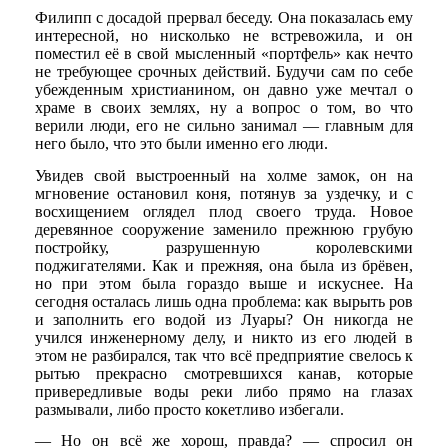
Филипп с досадой прервал беседу. Она показалась ему
интересной, но нисколько не встревожила, и он
поместил её в свой мысленный «портфель» как нечто
не требующее срочных действий. Будучи сам по себе
убежденным христианином, он давно уже мечтал о
храме в своих землях, ну а вопрос о том, во что
верили люди, его не сильно занимал — главным для
него было, что это были именно его люди.
Увидев свой выстроенный на холме замок, он на
мгновение остановил коня, потянув за уздечку, и с
восхищением оглядел плод своего труда. Новое
деревянное сооружение заменило прежнюю грубую
постройку, разрушенную королевскими
поджигателями. Как и прежняя, она была из брёвен,
но при этом была гораздо выше и искуснее. На
сегодня осталась лишь одна проблема: как вырыть ров
и заполнить его водой из Луары? Он никогда не
учился инженерному делу, и никто из его людей в
этом не разбирался, так что всё предприятие свелось к
рытью прекрасно смотревшихся канав, которые
привередливые воды реки либо прямо на глазах
размывали, либо просто кокетливо избегали.
— Но он всё же хорош, правда? — спросил он