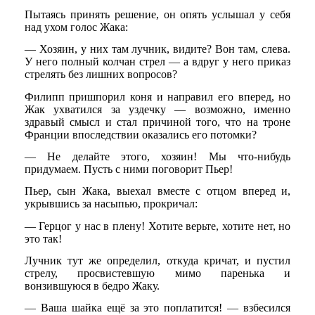
Пытаясь принять решение, он опять услышал у себя
над ухом голос Жака:
— Хозяин, у них там лучник, видите? Вон там, слева.
У него полный колчан стрел — а вдруг у него приказ
стрелять без лишних вопросов?
Филипп пришпорил коня и направил его вперед, но
Жак ухватился за уздечку — возможно, именно
здравый смысл и стал причиной того, что на троне
Франции впоследствии оказались его потомки?
— Не делайте этого, хозяин! Мы что-нибудь
придумаем. Пусть с ними поговорит Пьер!
Пьер, сын Жака, выехал вместе с отцом вперед и,
укрывшись за насыпью, прокричал:
— Герцог у нас в плену! Хотите верьте, хотите нет, но
это так!
Лучник тут же определил, откуда кричат, и пустил
стрелу, просвистевшую мимо паренька и
вонзившуюся в бедро Жаку.
— Ваша шайка ещё за это поплатится! — взбесился