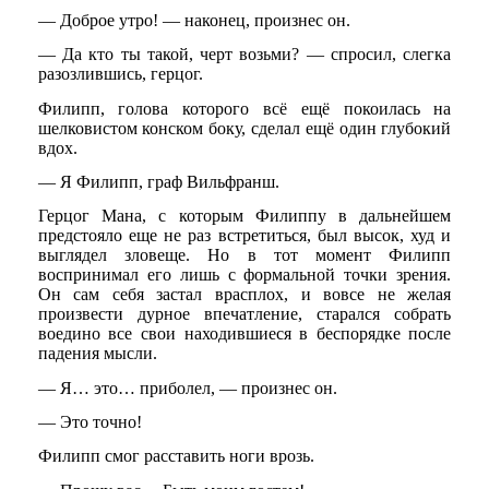
— Доброе утро! — наконец, произнес он.
— Да кто ты такой, черт возьми? — спросил, слегка
разозлившись, герцог.
Филипп, голова которого всё ещё покоилась на
шелковистом конском боку, сделал ещё один глубокий
вдох.
— Я Филипп, граф Вильфранш.
Герцог Мана, с которым Филиппу в дальнейшем
предстояло еще не раз встретиться, был высок, худ и
выглядел зловеще. Но в тот момент Филипп
воспринимал его лишь с формальной точки зрения.
Он сам себя застал врасплох, и вовсе не желая
произвести дурное впечатление, старался собрать
воедино все свои находившиеся в беспорядке после
падения мысли.
— Я… это… приболел, — произнес он.
— Это точно!
Филипп смог расставить ноги врозь.