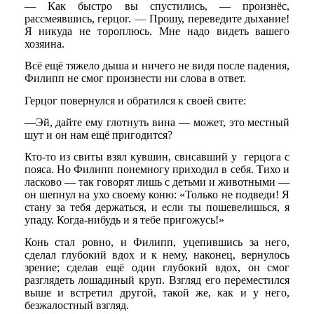
— Как быстро вы спустились, — произнёс,
рассмеявшись, герцог. — Прошу, переведите дыхание!
Я никуда не тороплюсь. Мне надо видеть вашего
хозяина.
Всё ещё тяжело дыша и ничего не видя после падения,
Филипп не смог произнести ни слова в ответ.
Герцог повернулся и обратился к своей свите:
—Эй, дайте ему глотнуть вина — может, это местный
шут и он нам ещё пригодится?
Кто-то из свиты взял кувшин, свисавший у герцога с
пояса. Но Филипп понемногу приходил в себя. Тихо и
ласково — так говорят лишь с детьми и животными —
он шепнул на ухо своему коню: «Только не подведи! Я
стану за тебя держаться, и если ты пошевелишься, я
упаду. Когда-нибудь и я тебе пригожусь!»
Конь стал ровно, и Филипп, уцепившись за него,
сделал глубокий вдох и к нему, наконец, вернулось
зрение; сделав ещё один глубокий вдох, он смог
разглядеть лошадиный круп. Взгляд его переместился
выше и встретил другой, такой же, как и у него,
безжалостный взгляд.