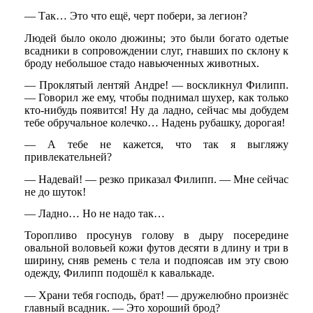
— Так… Это что ещё, черт побери, за легион?
Людей было около дюжины; это были богато одетые
всадники в сопровождении слуг, гнавших по склону к
броду небольшое стадо навьюченных животных.
— Проклятый лентяй Андре! — воскликнул Филипп.
— Говорил же ему, чтобы поднимал шухер, как только
кто-нибудь появится! Ну да ладно, сейчас мы добудем
тебе обручальное колечко… Надень рубашку, дорогая!
— А тебе не кажется, что так я выгляжу
привлекательней?
— Надевай! — резко приказал Филипп. — Мне сейчас
не до шуток!
— Ладно… Но не надо так…
Торопливо просунув голову в дыру посередине
овальной воловьей кожи футов десяти в длину и три в
ширину, сняв ремень с тела и подпоясав им эту свою
одежду, Филипп подошёл к кавалькаде.
— Храни тебя господь, брат! — дружелюбно произнёс
главный всадник. — Это хороший брод?