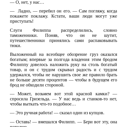
— О, нет, у нас…
— Ладно, — перебил он его. — Сам погляжу, когда
покажете поклажу. Кстати, ваши люди могут уже
приступать!
Слуги Филиппа распределились, словно
таможенники. Поняв, что он не шутит,
путешественники принялись сами распаковывать
тюки.
Выложенный на всеобщее обозрение груз оказался
богатым; впервые за полгода владения этим бродом
Филиппу довелось наложить руку на столь богатый
товар, и он с трудом скрывал радость и с трудом
удержался, чтобы не нарушить свое же правило брать
не больше десяти процентов — чтобы в будущем его
брод не обходили стороной.
— Может, возьмем вот этой красной камки? —
спросила Гризельда. — У нас ведь и станков-то нет,
чтобы выткать что-то подобное…
— Это ручная работа! — сказал один из купцов.
— Оставь! — вмешался Филипп. — Бери вот эту, она
потолще.