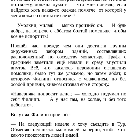
по-твоему, должна думать — что мне повезло, если
найдется хоть какая-то одежда помягче, от которой у
меня кожа со спины не слезет?
— Умолкни, милая! — мягко произнёс он. — И будь
добра, на встрече с аббатом болтай поменьше, чтобы
всё не испортить!
Прошёл час, прежде чем они достигли группы
окруженных забором зданий, составлявших
расположенный по соседству монастырь. Графа с
графиней заметили ещё издали и сразу впустили
внутрь. Всё, что касалось церемонии оглашения
помолвки, было тут же улажено, но затем аббат, к
которому Филипп относился с уважением, но без
особой приязни, кивком отозвал его в сторону.
«Наверняка попросит денег, — холодно подумал по
себя Филипп. — А у нас там, на холме, и без того
небогато».
Вслух же Филипп произнёс:
— На следующей неделе я хочу съездить в Тур.
Обменяю там несколько камней на зерно, чтобы хоть
как-то прокормить людей зимой.