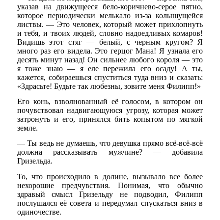
указав на движущееся бело-коричнево-серое пятно,
которое периодически мелькало из-за колышущейся
листвы. — Это человек, который может прихлопнуть
и тебя, и твоих людей, словно надоедливых комаров!
Видишь этот стяг — белый, с черным кругом? Я
много раз его видела. Это герцог Мана! Я узнала его
десять минут назад! Он сильнее любого короля — это
я тоже знаю — я еле пережила его осаду! А ты,
кажется, собираешься спуститься туда вниз и сказать:
«Здрасьте! Будьте так любезны, зовите меня Филипп!»
Его конь, взволнованный её голосом, в котором он
почувствовал надвигающуюся угрозу, которая может
затронуть и его, принялся бить копытом по мягкой
земле.
— Ты ведь не думаешь, что девушка прямо всё-всё-всё
должна рассказывать мужчине? — добавила
Гризельда.
То, что происходило в долине, вызывало все более
нехорошие предчувствия. Понимая, что обычно
здравый смысл Гризельду не подводил, Филипп
послушался её совета и передумал спускаться вниз в
одиночестве.