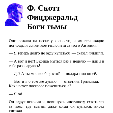
Ф. Скотт
Фицджеральд
Боги тьмы
Они лежали на песке у крепости, и их тела жадно
поглощали солнечное тепло лета святого Антония.
— Я теперь долго не буду купаться, — сказал Филипп.
— А вот и нет! Будешь мыться раз в неделю — или я в
тебе разочаруюсь!
— Да? А ты мне вообще кто? — поддразнил он её.
— Вот и я о том же думаю, — ответила Гризельда. —
Как насчет поскорее пожениться, а?
— Я за!
Он вдруг вскочил и, повинуясь инстинкту, схватился
за пояс, где всегда, даже когда он купался, висел
кинжал.