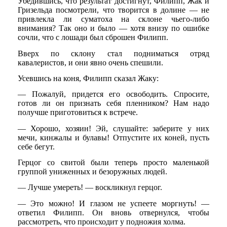
Убедившись, что результат достигнут, Филипп, Жак и
Гризельда посмотрели, что творится в долине — не
привлекла ли суматоха на склоне чьего-либо
внимания? Так оно и было — хотя внизу по ошибке
сочли, что с лошади был сброшен Филипп.
Вверх по склону стал подниматься отряд
кавалеристов, и они явно очень спешили.
Усевшись на коня, Филипп сказал Жаку:
— Пожалуй, придется его освободить. Спросите,
готов ли он признать себя пленником? Нам надо
получше приготовиться к встрече.
— Хорошо, хозяин! Эй, слушайте: заберите у них
мечи, кинжалы и булавы! Отпустите их коней, пусть
себе бегут.
Герцог со свитой были теперь просто маленькой
группой униженных и безоружных людей.
— Лучше умереть! — воскликнул герцог.
— Это можно! И глазом не успеете моргнуть! —
ответил Филипп. Он вновь отвернулся, чтобы
рассмотреть, что происходит у подножия холма.