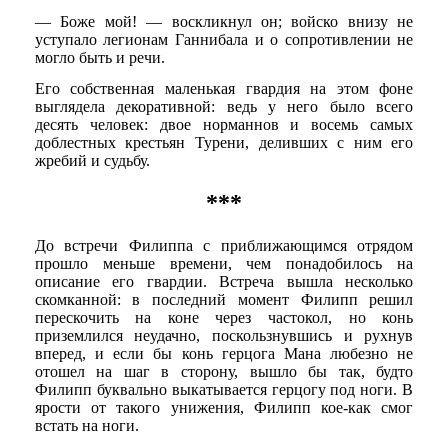
— Боже мой! — воскликнул он; войско внизу не
уступало легионам Ганнибала и о сопротивлении не
могло быть и речи.
Его собственная маленькая гвардия на этом фоне
выглядела декоративной: ведь у него было всего
десять человек: двое норманнов и восемь самых
доблестных крестьян Турени, деливших с ним его
жребий и судьбу.
***
До встречи Филиппа с приближающимся отрядом
прошло меньше времени, чем понадобилось на
описание его гвардии. Встреча вышла несколько
скомканной: в последний момент Филипп решил
перескочить на коне через частокол, но конь
приземлился неудачно, поскользнувшись и рухнув
вперед, и если бы конь герцога Мана любезно не
отошел на шаг в сторону, вышло бы так, будто
Филипп буквально выкатывается герцогу под ноги. В
ярости от такого унижения, Филипп кое-как смог
встать на ноги.