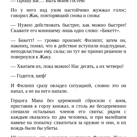
— Прошу вас… Быть моим гостем!
Но у него над ухом настойчиво жужжал голос;
говорил Жак, повторявший снова и снова:
— Нужно действовать быстрее, как можно быстрее!
Скажите его конюшему лишь одно слово: «Бикетт».
— Бикетт! — громко произнёс Филипп; затем он,
наконец, понял, что в действие вступили подспудные,
неподвластные ему, силы; он тут же принял решение и
повернулся к Жаку.
— Хватаем их, пока можно! Нас десять, а их четверо!
— Годится, шеф!
И Филипп сразу овладел ситуацией, словно это он
напал, а не на него напали.
Герцога Мана без церемоний сбросили с коня,
приставив к горлу кинжал, и столь же бесцеремонно
спешили остальных членов его свиты; рядом с
каждым оказалось по два человека, и при малейшем
намеке на попытку схватиться за оружие и они, и их
вождь были бы убиты.