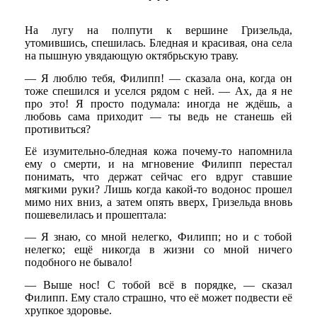
***
На лугу на полпути к вершине Гризельда,
утомившись, спешилась. Бледная и красивая, она села
на пышную увядающую октябрьскую траву.
— Я люблю тебя, Филипп! — сказала она, когда он
тоже спешился и уселся рядом с ней. — Ах, да я не
про это! Я просто подумала: иногда не ждёшь, а
любовь сама приходит — ты ведь не станешь ей
противиться?
Её изумительно-бледная кожа почему-то напомнила
ему о смерти, и на мгновение Филипп перестал
понимать, что держат сейчас его вдруг ставшие
мягкими руки? Лишь когда какой-то водонос прошел
мимо них вниз, а затем опять вверх, Гризельда вновь
пошевелилась и прошептала:
— Я знаю, со мной нелегко, Филипп; но и с тобой
нелегко; ещё никогда в жизни со мной ничего
подобного не бывало!
— Выше нос! С тобой всё в порядке, — сказал
Филипп. Ему стало страшно, что её может подвести её
хрупкое здоровье.