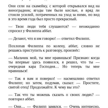
Они сели на скамейку, с которой открывался вид на
виноградник; ягоды там были кислые, и вряд ли
стоили усилий, потраченных на уход за ними, но вид
в это время года был просто прекрасный.
— Твои люди тебя слушаются? — неожиданно
спросил у Филиппа аббат.
— Делают, что я им говорю! — ответил Филипп.
Похлопав Филиппа по колену, аббат, словно не
решаясь приступить к разговору, произнёс:
— Мальчик мой, ты мне нравишься! Признаю: когда
ты впервые здесь появился, я решил, что ты —
очередная кара Господня… Но теперь ты мне
нравишься!
— Так я вам и поверил! — насмешливо ответил
Филипп; но затем, подумав, сказал: — Простите,
святой отец! Продолжайте. К чему вы это?
— Так что ты можешь сказать о своих людях? —
повторил аббат.
— Они… — Филипп замялся. — Очень интересно,