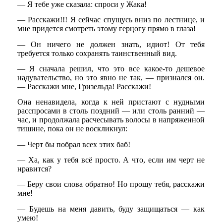
— Я тебе уже сказала: спроси у Жака!
— Расскажи!!! Я сейчас спущусь вниз по лестнице, и
мне придется смотреть этому герцогу прямо в глаза!
— Он ничего не должен знать, идиот! От тебя
требуется только сохранять таинственный вид.
— Я сначала решил, что это все какое-то дешевое
надувательство, но это явно не так, — признался он.
— Расскажи мне, Гризельда! Расскажи!
Она ненавидела, когда к ней пристают с нудными
расспросами в столь поздний — или столь ранний —
час, и продолжала расчесывать волосы в напряженной
тишине, пока он не воскликнул:
— Черт бы побрал всех этих баб!
— Ха, как у тебя всё просто. А что, если им черт не
нравится?
— Беру свои слова обратно! Но прошу тебя, расскажи
мне!
— Будешь на меня давить, буду защищаться — как
умею!