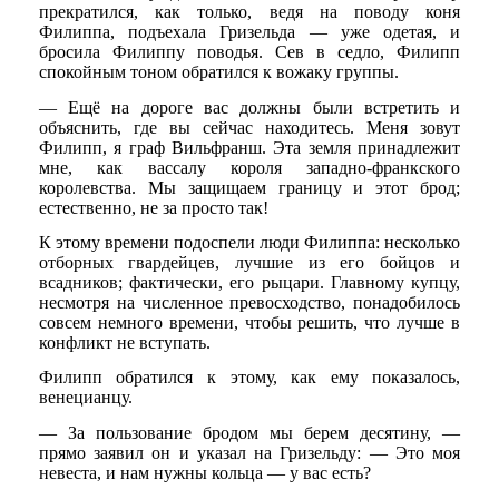
прекратился, как только, ведя на поводу коня
Филиппа, подъехала Гризельда — уже одетая, и
бросила Филиппу поводья. Сев в седло, Филипп
спокойным тоном обратился к вожаку группы.
— Ещё на дороге вас должны были встретить и
объяснить, где вы сейчас находитесь. Меня зовут
Филипп, я граф Вильфранш. Эта земля принадлежит
мне, как вассалу короля западно-франкского
королевства. Мы защищаем границу и этот брод;
естественно, не за просто так!
К этому времени подоспели люди Филиппа: несколько
отборных гвардейцев, лучшие из его бойцов и
всадников; фактически, его рыцари. Главному купцу,
несмотря на численное превосходство, понадобилось
совсем немного времени, чтобы решить, что лучше в
конфликт не вступать.
Филипп обратился к этому, как ему показалось,
венецианцу.
— За пользование бродом мы берем десятину, —
прямо заявил он и указал на Гризельду: — Это моя
невеста, и нам нужны кольца — у вас есть?