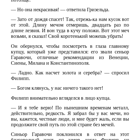
— Но она некрасивая! — ответила Гризельда.
— Зато от дождя спасет! Так, отрежь-ка нам кусок вот
от этой. Длину мечом отмеришь, двадцать раз по
длине лезвия. И вон туда в кучу положи. Вот этот меч
возьми, я сказал! Свой коротенький можешь убрать!
Он обернулся, чтобы посмотреть в глаза главному
купцу, который уже представился: его звали сеньор
Гаравочи, отличные рекомендации из Венеции,
Сиены, Милана и Константинополя.
— Ладно. Как насчет золота и серебра? — спросил
Филипп.
— Богом клянусь, у нас ничего такого нет!
Филипп внимательно вгляделся в лицо купца.
— И я тебе верю! По нынешним временам металл,
действительно, редкость. Я забрал бы у вас мечи, но
вы, кажется, честные люди, и мне будет жаль, если вы
продолжите свой путь по этой стране без мечей.
Синьор Гаравочи поклонился в ответ на этот
благородный жест, но замер, когда Филипп, не