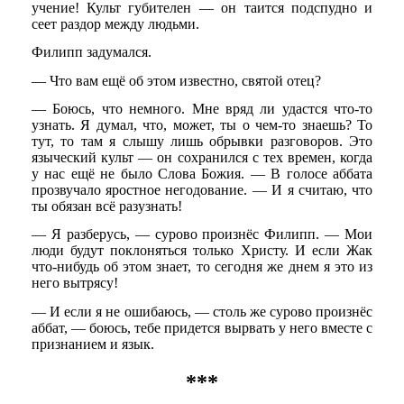
учение! Культ губителен — он таится подспудно и
сеет раздор между людьми.
Филипп задумался.
— Что вам ещё об этом известно, святой отец?
— Боюсь, что немного. Мне вряд ли удастся что-то
узнать. Я думал, что, может, ты о чем-то знаешь? То
тут, то там я слышу лишь обрывки разговоров. Это
языческий культ — он сохранился с тех времен, когда
у нас ещё не было Слова Божия. — В голосе аббата
прозвучало яростное негодование. — И я считаю, что
ты обязан всё разузнать!
— Я разберусь, — сурово произнёс Филипп. — Мои
люди будут поклоняться только Христу. И если Жак
что-нибудь об этом знает, то сегодня же днем я это из
него вытрясу!
— И если я не ошибаюсь, — столь же сурово произнёс
аббат, — боюсь, тебе придется вырвать у него вместе с
признанием и язык.
***