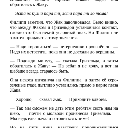
обратилась к Жаку:
— Эста эс буэна пара ти, эста пара ти ло тома!
Филипп заметил, что Жак заволновался. Было видно,
что между Жаком и Гризельдой установился контакт,
словно это был некий условный знак. Но Филипп не
захотел придавать этому значения.
— Надо торопиться! — нетерпеливо произнёс он. —
Надо их встретить, пока они не доехали до вершины.
— Подожди минуту, — сказала Гризельда, а затем
обратилась к Жаку: — На эсбат я не хожу, а вот на
шабаше всегда стараюсь быть.
Она искоса взглянула на Филиппа, а затем её серо-
зеленые глаза пытливо уставились прямо в карие глаза
Жака.
— Хорошо, — сказал Жак. — Приходите вдвоём.
— Так мы сможем не дать этим ребятам сесть нам на
шею, — почти с мольбой произнесла Гризельда. —
Мы ведь едва начали готовиться к зиме!
Но на пути вниз, навстречу приближающимся