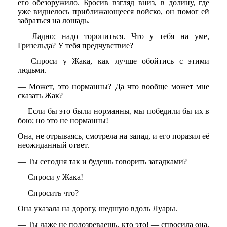
его обезоружило. Бросив взгляд вниз, в долину, где
уже виднелось приближающееся войско, он помог ей
забраться на лошадь.
— Ладно; надо торопиться. Что у тебя на уме,
Гризельда? У тебя предчувствие?
— Спроси у Жака, как лучше обойтись с этими
людьми.
— Может, это норманны? Да что вообще может мне
сказать Жак?
— Если бы это были норманны, мы победили бы их в
бою; но это не норманны!
Она, не отрываясь, смотрела на запад, и его поразил её
неожиданный ответ.
— Ты сегодня так и будешь говорить загадками?
— Спроси у Жака!
— Спросить что?
Она указала на дорогу, шедшую вдоль Луары.
— Ты даже не подозреваешь, кто это! — спросила она,