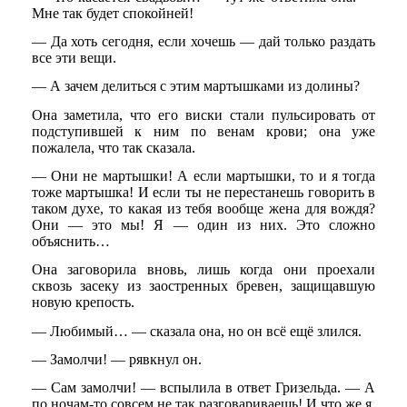
Мне так будет спокойней!
— Да хоть сегодня, если хочешь — дай только раздать
все эти вещи.
— А зачем делиться с этим мартышками из долины?
Она заметила, что его виски стали пульсировать от
подступившей к ним по венам крови; она уже
пожалела, что так сказала.
— Они не мартышки! А если мартышки, то и я тогда
тоже мартышка! И если ты не перестанешь говорить в
таком духе, то какая из тебя вообще жена для вождя?
Они — это мы! Я — один из них. Это сложно
объяснить…
Она заговорила вновь, лишь когда они проехали
сквозь засеку из заостренных бревен, защищавшую
новую крепость.
— Любимый… — сказала она, но он всё ещё злился.
— Замолчи! — рявкнул он.
— Сам замолчи! — вспылила в ответ Гризельда. — А
по ночам-то совсем не так разговариваешь! И что же я,