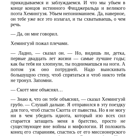
прикидываемся и заблуждаемся. И что мы убьем в
конце концов истинного Фицджеральда и великого
поэта Хемингуэя. Убьем непониманием. Да, наверное,
он тебе уже все это излагал, и ты схватываешь, о чем
речь.
— Да, он мне говорил.
Хемингуэй пожал плечами.
— Ладно, — сказал он. — Но, видишь ли, детка,
первые двадцать лет жизни — самые лучшие годы;
как бы тебя ни хлопнули, ты поднимаешься на ноги. А
потом уж оно потрудней. Надо выискивать
большущую стену, чтоб спрятаться и чтоб никто тебя
не тронул. Запомни.
— Скотт мне объяснял…
— Знаю я, что он тебе объяснял, — сказал Хемингуэй
грубо. — Слушай дальше. Я отправился в эту поездку
для того, чтоб спасти Скотта от пьянства. Но я не могу
ни в чем убедить идиота, который изо всех сил
старается затащить меня в братство, просто не
существующее вне войны и мифологии. И положить
конец его стараниям, спастись от его миссионерского