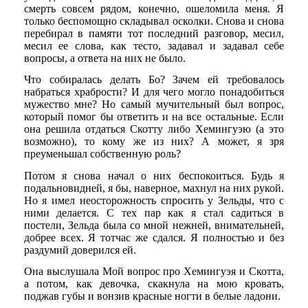
смерть совсем рядом, конечно, ошеломила меня. Я
только беспомощно складывал осколки. Снова и снова
перебирал в памяти тот последний разговор, месил,
месил ее слова, как тесто, задавал и задавал себе
вопросы, а ответа на них не было.
Что собиралась делать Бо? Зачем ей требовалось
набраться храбрости? И для чего могло понадобиться
мужество мне? Но самый мучительный был вопрос,
который помог бы ответить и на все остальные. Если
она решила отдаться Скотту либо Хемингуэю (а это
возможно), то кому же из них? А может, я зря
преуменьшал собственную роль?
Потом я снова начал о них беспокоиться. Будь я
подальновидней, я бы, наверное, махнул на них рукой.
Но я имел неосторожность спросить у Зельды, что с
ними делается. С тех пар как я стал садиться в
постели, Зельда была со мной нежней, внимательней,
добрее всех. Я тотчас же сдался. Я полностью и без
раздумий доверился ей.
Она выслушала Мой вопрос про Хемингуэя и Скотта,
а потом, как девочка, скакнула на мою кровать,
поджав губы и вонзив красные ногти в белые ладони.