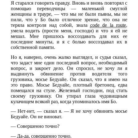
Я старался говорить правду. Вновь и вновь повторял с
помощью переводчицы — маленькой смуглой
женщины в трауре, — что мы не были пьяны, мы не
пили, что у Бо было отличное зрение, что она не
теряла контроля над собой, знала
code de la route
,
умела водить (прости меня, господи) и что я ей не
мешал. Мне пришлось воссоздавать для них ее
последние минуты, и я с болью воссоздавал их в
собственной памяти.
Но я, наверно, очень жалко выглядел, и судья сказал,
что задаст мне один последний вопрос, необходимый
вопрос, и закроет дело. Он спросил, не хочу ли я
выдвинуть обвинение против водителя того
грузовика, мосье Бедуайе. Он сказал, что я имею на
это право. Мосье Бедуайе, плотный бретонец, едва
помещался на стуле. Железный господин, под стать
своему грузовику. Он утирал глаза чудовищным
кулачищем всякий раз, когда упоминалось имя Бо.
— Нет-нет, — сказал я. — Я не хочу обвинять мосье
Бедуайе. Он не виноват.
— Совершенно точно?
— Да-да, совершенно точно.