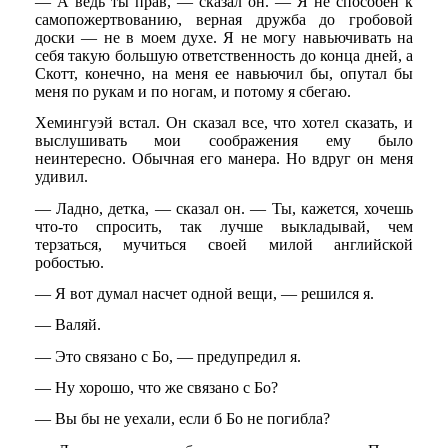
— А ведь ты прав, — сказал он. — Я не способен к
самопожертвованию, верная дружба до гробовой
доски — не в моем духе. Я не могу навьючивать на
себя такую большую ответственность до конца дней, а
Скотт, конечно, на меня ее навьючил бы, опутал бы
меня по рукам и по ногам, и потому я сбегаю.
Хемингуэй встал. Он сказал все, что хотел сказать, и
выслушивать мои соображения ему было
неинтересно. Обычная его манера. Но вдруг он меня
удивил.
— Ладно, детка, — сказал он. — Ты, кажется, хочешь
что-то спросить, так лучше выкладывай, чем
терзаться, мучиться своей милой английской
робостью.
— Я вот думал насчет одной вещи, — решился я.
— Валяй.
— Это связано с Бо, — предупредил я.
— Ну хорошо, что же связано с Бо?
— Вы бы не уехали, если б Бо не погибла?