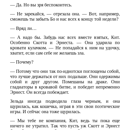
— Да. Но вы зря беспокоитесь.
— Не зарекайся, — отрезала она. — Вот, например,
сможешь ты забыть Бо и нас всех к концу той недели?
— Вряд ли…
— А надо бы. Забудь нас всех вместе взятых, Кит.
Особенно Скотта и Эрнеста. — Она ударила по
кровати кулачком. — Не попадайся к ним на удочку,
хватит, если сам себе не желаешь зла.
— Почему?
— Потому что они так по-идиотски поглощены собой,
что лучше держаться от них подальше. Они одержимы
собой и друг другом. Помешаны на драке. Они
гладиаторы в кровавой битве, и победит непременно
Эрнест. Он всегда побеждает.
Зельда иногда подводила глаза черным, и она
щурилась, как кошечка, играя в эти свои поэтические
игры. И сейчас она тоже щурилась.
— Мы тебе не компания, Кит, ведь ты пока еще
ничего не утратил. Так что пусть уж Скотт и Эрнест