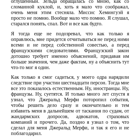
оглушенный. Зельда обращалась со мною, как со
сломанной куклой, и, хоть я мало что соображал,
очень меня этим стесняла. Миссис Хемингуэй я
просто не помню. Вообще мало что помню. Я слушал,
старался понять, спал. Вот и все как будто.
Я тогда еще не подозревал, что как только я
оправлюсь, мне придется отчитываться не перед ними
всеми и не перед собственной совестью, а перед
французскими следователями. Французский закон
дотошно требует именно объяснений, придавая им
больше значения, чем даже фактам, ну а объяснить тут
что-то мог я один.
Как только я смог садиться, у моего одра нарядили
следствие при участии шестнадцати персон. Тогда мне
все это показалось естественным. Ну, иностранцы. Ну,
французы. Ну, суетятся. И только много лет спустя я
узнал, что Джеральд Мерфи поторопил события,
чтобы решить дело сразу и окончательно и тем
избавить меня в дальнейшем от таскания по судам, от
жандармских допросов, адвокатов, страховых
компаний и прочего. Да, поздно я узнал о том, что
сделал для меня Джеральд Мерфи, и так я его и не
поблагодарил.