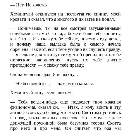
— Нет. Не хочется.
Хемингуэй откинулся на неструганую спинку моей
кровати и сказал, что я многого в их затее не понял.
— Понимаешь, ты на все смотрел затуманенными
голубыми глазами Скотта, а боже избави тебя кончить,
как Скотт. И я скажу тебе сейчас, почему я еду, детка,
и почему наша вылазка была с самого начала
обречена. Так вот, если тебе угодно выслушать правду,
— я ведь не для того тут сижу, чтоб преподносить тебе
отеческие наставления, пусть их тебе другие
преподносят, — я скажу тебе правду.
Он на меня нападал. Я вспыхнул.
— Не беспокойтесь, — натянуто сказал я.
Хемингуэй ткнул меня локтем.
— Тебя когда-нибудь еще подведет твоя красная
физиономия, сказал он. — Итак, я хочу вбить в эту
англосаксонскую башку, что мы со Скоттом пустились
в поход из-за ложных посылок. На самом же деле
движущей пружиной была безумная теория Скотта
про него и про меня. Он считает, что оба мы