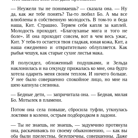
— Неужели ты не понимаешь? — сказала она. — Ну
да, как же тебе понять? Ты-то любил Бо. А мы все
влюблены в собственную молодость. В том-то и беда
наша, Кит. Страшно. Теряем себя капля за каплей.
Молодость проходит. «Благоуханье мига и того не
боле». И она проходит совсем, вот в чем весь ужас,
Кит. У тебя-то остается твоя гладкая, юная кожа, Кит, а
наша ежедневно и отвратительно облупляется. Как
рыбья чешуя, как старые сухие листья мака.
Я полусидел, обложенный подушками, и Зельда
наклонилась и на секунду прижалась ко мне, она будто
хотела одарить меня своим теплом. И ничего больше.
У нее было совершенно спокойное лицо, но мне на
шею капнула слезинка.
— Бедные дети, — запричитала она. — Бедная, милая
Бо. Мотылек в пламени.
Потом она села повыше, сбросила туфли, уткнулась
локтями в колени, острым подбородком в ладони.
— Ты не знаешь, не знаешь, — задумчиво протянула
она, раскачиваясь по своему обыкновению, — как вы
оба были прелестны, безупречны, совершенны. Даже