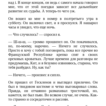
над i. В конце концов, он ведь с самого начала говорил
мне, что от этой поездки зависит все дальнейшее
развитие их судьбы. А теперь-то чего уж.
Он вошел ко мне в номер в полтретьего утра в
субботу. Он включил свет, и я проснулся. Я нашарил
часы и увидел, что еще ночь.
— Что случилось? — спросил я.
— Ш-ш-ш, — громко прошипел он. Он покачивался,
но, по-моему, нарочно. — Ничего не случилось.
Просто я хочу с тобой поговорить, пока все прочие во
Французской Республике крепко спят в своих
ореховых кроватках. Лучше времени для разговора не
придумаешь, Кит, и я безумно извиняюсь, старина, что
тебя разбудил. Ну, как ты?
— Ничего, — произнес я сипло.
Он пришел от Гескленов и выглядел прилично. Он
был в твидовом костюме и четко выговаривал слова.
Правда, он отчаянно размахивал тросточкой, но,
кажется, не был пьян. Во всяком случае, не очень. Как-
то странно и сосредоточен и рассеян.