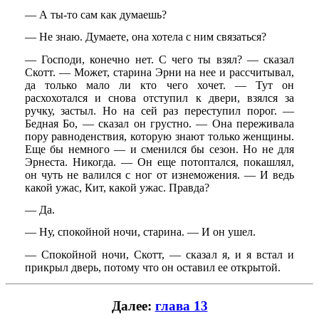
— А ты-то сам как думаешь?
— Не знаю. Думаете, она хотела с ним связаться?
— Господи, конечно нет. С чего ты взял? — сказал
Скотт. — Может, старина Эрни на нее и рассчитывал,
да только мало ли кто чего хочет. — Тут он
расхохотался и снова отступил к двери, взялся за
ручку, застыл. Но на сей раз переступил порог. —
Бедная Бо, — сказал он грустно. — Она переживала
пору равноденствия, которую знают только женщины.
Еще бы немного — и сменился бы сезон. Но не для
Эрнеста. Никогда. — Он еще потоптался, покашлял,
он чуть не валился с ног от изнеможения. — И ведь
какой ужас, Кит, какой ужас. Правда?
— Да.
— Ну, спокойной ночи, старина. — И он ушел.
— Спокойной ночи, Скотт, — сказал я, и я встал и
прикрыл дверь, потому что он оставил ее открытой.
Далее:
глава 13