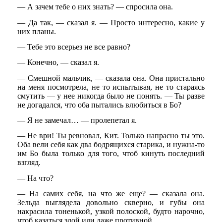
— А зачем тебе о них знать? — спросила она.
— Да так, — сказал я. — Просто интересно, какие у
них планы.
— Тебе это всерьез не все равно?
— Конечно, — сказал я.
— Смешной мальчик, — сказала она. Она пристально
на меня посмотрела, не то испытывая, не то стараясь
смутить — у нее никогда было не понять. — Ты разве
не догадался, что оба пытались влюбиться в Бо?
— Я не замечал… — пролепетал я.
— Не ври! Ты ревновал, Кит. Только напрасно ты это.
Оба вели себя как два бодрящихся старика, и нужна-то
им Бо была только для того, чтоб кинуть последний
взгляд.
— На что?
— На самих себя, на что же еще? — сказала она.
Зельда выглядела довольно скверно, и губы она
накрасила тоненькой, узкой полоской, будто нарочно,
чтоб казаться злой или даже противной.