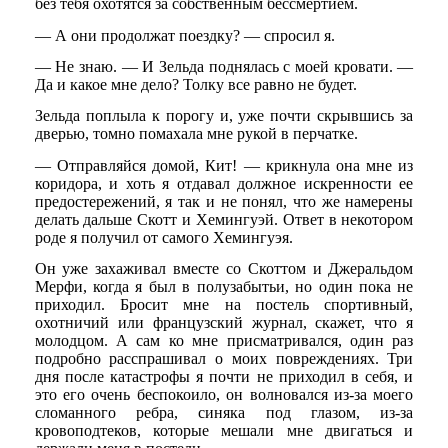
без тебя охотятся за собственным бессмертием.
— А они продолжат поездку? — спросил я.
— Не знаю. — И Зельда поднялась с моей кровати. —
Да и какое мне дело? Толку все равно не будет.
Зельда поплыла к порогу и, уже почти скрывшись за
дверью, томно помахала мне рукой в перчатке.
— Отправляйся домой, Кит! — крикнула она мне из
коридора, и хоть я отдавал должное искренности ее
предостережений, я так и не понял, что же намерены
делать дальше Скотт и Хемингуэй. Ответ в некотором
роде я получил от самого Хемингуэя.
Он уже захаживал вместе со Скоттом и Джеральдом
Мерфи, когда я был в полузабытьи, но один пока не
приходил. Бросит мне на постель спортивный,
охотничий или французский журнал, скажет, что я
молодцом. А сам ко мне присматривался, один раз
подробно расспрашивал о моих повреждениях. Три
дня после катастрофы я почти не приходил в себя, и
это его очень беспокоило, он волновался из-за моего
сломанного ребра, синяка под глазом, из-за
кровоподтеков, которые мешали мне двигаться и