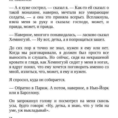
— А я хуже сострил, — сказал я. — Как-то ей сказал: о
такой монахине, наверно, мечтали все умирающие
солдаты, — а она это приняла всерьез. Всплакнула,
взяла меня за руку и сказала: господи, может, и
правда, может, и правда.
— Наверное, многого понавидалась, — ласково сказал
Хемингуэй. — Ну вот, детка, а я попрощаться зашел.
До сих пор я точно не знал, нужен я ему или нет.
Когда мы разговаривали, я должен был просто все
выносить и слушать. Но сейчас, сидя на некрашеной
кровати и глядя, как Хемингуэй сидит у меня в ногах,
я вдруг понял, что ему хочется поговорить именно со
мной, излиться, что, может, я ему и нужен.
Я спросил, куда он собирается.
— Обратно в Париж. А потом, наверное, в Нью-Йорк
или в Барселону.
Он запрокинул голову и посмотрел на меня сквозь
усы, будто говоря: «Ну, детка, я знаю, что у тебя на
уме, уж выкладывай».