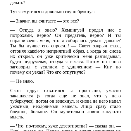
делать?
Тут я смутился и довольно глупо брякнул:
— Значит, вы считаете — это все?
— Откуда я знаю? Хемингуэй продал нас с
потрохами, верно? Он предатель, верно? И ты
спрашиваешь меня, что я собираюсь делать дальше?
Ты бы лучше его спросил! — Скотт закрыл глаза,
отгоняя какой-то неприятный образ, а когда он снова
их открыл, он уже критически меня разглядывал,
будто недоумевая, откуда я взялся. Потом он снова
заговорил, с усилием, с удивлением: — Кит, но
почему он уехал? Что его отпугнуло?
— Не знаю.
Скотт вдруг схватился за простыню, ужасно
закашлялся (я тогда еще не знал, что у него
туберкулез), потом он вздохнул, и снова на него напал
ужасный, неодолимый кашель. Лицо сразу стало
бледное, больное. Он мучительно ловил какую-то
мысль.
— Что, по-твоему, хуже дезертирства? — сказал он. —