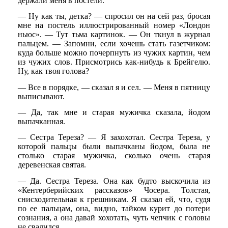
держали меня в постели.
— Ну как ты, детка? — спросил он на сей раз, бросая
мне на постель иллюстрированный номер «Лондон
ньюс». — Тут тьма картинок. — Он ткнул в журнал
пальцем. — Запомни, если хочешь стать газетчиком:
куда больше можно почерпнуть из чужих картин, чем
из чужих слов. Присмотрись как-нибудь к Брейгелю.
Ну, как твоя голова?
— Все в порядке, — сказал я и сел. — Меня в пятницу
выписывают.
— Да, так мне и старая мужичка сказала, йодом
выпачканная.
— Сестра Тереза? — Я захохотал. Сестра Тереза, у
которой пальцы были выпачканы йодом, была не
столько старая мужичка, сколько очень старая
деревенская святая.
— Да. Сестра Тереза. Она как будто выскочила из
«Кентерберийских рассказов» Чосера. Толстая,
снисходительная к грешникам. Я сказал ей, что, судя
по ее пальцам, она, видно, тайком курит до потери
сознания, а она давай хохотать, чуть чепчик с головы
не свалился.