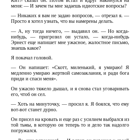
Кит!- сказал он. Потом встал и вдруг накинулся на
меня: — И зачем ты мне задаешь идиотские вопросы?
— Никаких я вам не задаю вопросов, — отрезал я. —
Просто я хотел узнать, что вы намерены делать.
— А, ну тогда ничего, — выдавил он. — Но когда-
нибудь, — пригрозил он устало, — когда-нибудь
Эрнест еще напишет мне ужасное, жалостное письмо,
знаешь какое?
Я покачал головой.
— Он напишет: «Скотт, миленький, я умираю! Я
медленно умираю жертвой самозаклания, и ради бога
приди и спаси меня».
Он ужасно тяжело дышал, и я снова стал уговаривать
его, чтоб он сел.
— Хоть на минуточку, — просил я. Я боялся, что ему
вот-вот станет дурно.
Он присел на кровать и еще раз с усилием выбрался из
той тьмы, в которую он теперь то и дело так надолго
погружался.