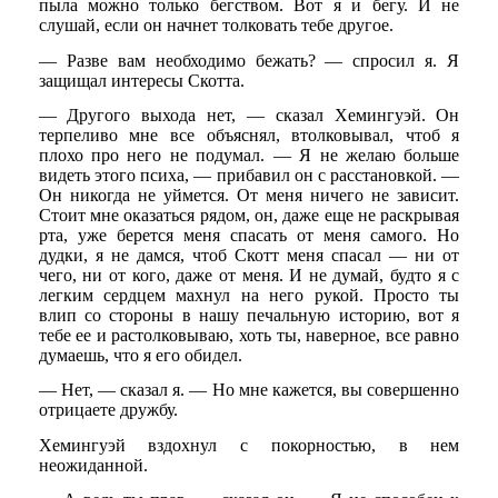
пыла можно только бегством. Вот я и бегу. И не
слушай, если он начнет толковать тебе другое.
— Разве вам необходимо бежать? — спросил я. Я
защищал интересы Скотта.
— Другого выхода нет, — сказал Хемингуэй. Он
терпеливо мне все объяснял, втолковывал, чтоб я
плохо про него не подумал. — Я не желаю больше
видеть этого психа, — прибавил он с расстановкой. —
Он никогда не уймется. От меня ничего не зависит.
Стоит мне оказаться рядом, он, даже еще не раскрывая
рта, уже берется меня спасать от меня самого. Но
дудки, я не дамся, чтоб Скотт меня спасал — ни от
чего, ни от кого, даже от меня. И не думай, будто я с
легким сердцем махнул на него рукой. Просто ты
влип со стороны в нашу печальную историю, вот я
тебе ее и растолковываю, хоть ты, наверное, все равно
думаешь, что я его обидел.
— Нет, — сказал я. — Но мне кажется, вы совершенно
отрицаете дружбу.
Хемингуэй вздохнул с покорностью, в нем
неожиданной.