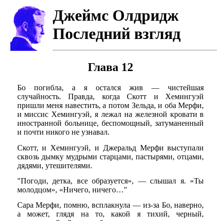
Джеймс Олдридж
Последний взгляд
Глава 12
Бо погибла, а я остался жив — чистейшая
случайность. Правда, когда Скотт и Хемингуэй
пришли меня навестить, а потом Зельда, и оба Мерфи,
и миссис Хемингуэй, я лежал на железной кровати в
иностранной больнице, беспомощный, затуманенный
и почти никого не узнавал.
Скотт, и Хемингуэй, и Джеральд Мерфи выступали
сквозь дымку мудрыми старцами, пастырями, отцами,
дядями, утешителями.
"Погоди, детка, все образуется», — слышал я. «Ты
молодцом», «Ничего, ничего…"
Сара Мерфи, помню, всплакнула — из-за Бо, наверно,
а может, глядя на то, какой я тихий, черный,