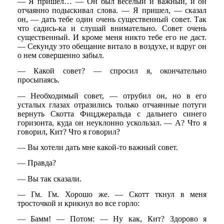
— Я пришел… — Он был веселый и важный, и он
отчаянно подыскивал слова. — Я пришел, — сказал
он, — дать тебе один очень существенный совет. Так
что садись-ка и слушай внимательно. Совет очень
существенный. И кроме меня никто тебе его не даст.
— Секунду это обещание витало в воздухе, и вдруг он
о нем совершенно забыл.
— Какой совет? — спросил я, окончательно
просыпаясь.
— Необходимый совет, — отрубил он, но в его
усталых глазах отразились только отчаянные потуги
вернуть Скотта Фицджеральда с дальнего синего
горизонта, куда он неуклонно ускользал. — А? Что я
говорил, Кит? Что я говорил?
— Вы хотели дать мне какой-то важный совет.
— Правда?
— Вы так сказали.
— Гм. Гм. Хорошо же. — Скотт ткнул в меня
тросточкой и крикнул во все горло:
— Бамм! — Потом: — Ну как, Кит? Здорово я