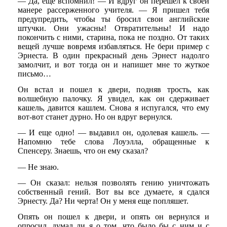
— Да, еще вспомнил! — И вдруг он перешел к своей
манере рассерженного учителя. — Я пришел тебя
предупредить, чтобы ты бросил свои английские
штучки. Они ужасны! Отвратительны! И надо
покончить с ними, старина, пока не поздно. От таких
вещей лучше вовремя избавляться. Не бери пример с
Эрнеста. В один прекрасный день Эрнест надолго
замолчит, и вот тогда он и напишет мне то жуткое
письмо…
Он встал и пошел к двери, подняв трость, как
волшебную палочку. Я увидел, как он сдерживает
кашель, давится кашлем. Снова я испугался, что ему
вот-вот станет дурно. Но он вдруг вернулся.
— И еще одно! — выдавил он, одолевая кашель. —
Напомню тебе слова Лоуэлла, обращенные к
Спенсеру. Знаешь, что он ему сказал?
— Не знаю.
— Он сказал: нельзя позволять гению уничтожать
собственный гений. Вот вы все думаете, я сдался
Эрнесту. Да? Ни черта! Он у меня еще попляшет.
Опять он пошел к двери, и опять он вернулся и
опросил, думал ли я о том, что было бы с ним и с