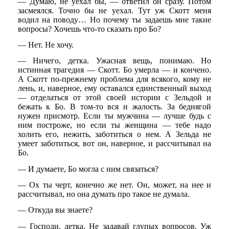
— Думаю, не уехал бы, — ответил он сразу. Потом
засмеялся. Точно бы не уехал. Тут уж Скотт меня
водил на поводу… Но почему ты задаешь мне такие
вопросы? Хочешь что-то сказать про Бо?
— Нет. Не хочу.
— Ничего, детка. Ужасная вещь, понимаю. Но
истинная трагедия — Скотт. Бо умерла — и кончено.
А Скотт по-прежнему проблема для всякого, кому не
лень, и, наверное, ему оставался единственный выход
— отделаться от этой своей истории с Зельдой и
бежать к Бо. В том-то вся и жалость. За беднягой
нужен присмотр. Если ты мужчина — лучше будь с
ним построже, но если ты женщина — тебе надо
холить его, нежить, заботиться о нем. А Зельда не
умеет заботиться, вот он, наверное, и рассчитывал на
Бо.
— И думаете, Бо могла с ним связаться?
— Ох ты черт, конечно же нет. Он, может, на нее и
рассчитывал, но она думать про такое не думала.
— Откуда вы знаете?
— Господи, детка. Не задавай глупых вопросов. Уж