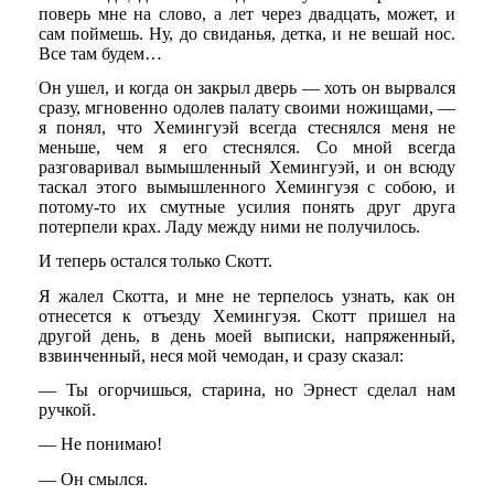
поверь мне на слово, а лет через двадцать, может, и
сам поймешь. Ну, до свиданья, детка, и не вешай нос.
Все там будем…
Он ушел, и когда он закрыл дверь — хоть он вырвался
сразу, мгновенно одолев палату своими ножищами, —
я понял, что Хемингуэй всегда стеснялся меня не
меньше, чем я его стеснялся. Со мной всегда
разговаривал вымышленный Хемингуэй, и он всюду
таскал этого вымышленного Хемингуэя с собою, и
потому-то их смутные усилия понять друг друга
потерпели крах. Ладу между ними не получилось.
И теперь остался только Скотт.
Я жалел Скотта, и мне не терпелось узнать, как он
отнесется к отъезду Хемингуэя. Скотт пришел на
другой день, в день моей выписки, напряженный,
взвинченный, неся мой чемодан, и сразу сказал:
— Ты огорчишься, старина, но Эрнест сделал нам
ручкой.
— Не понимаю!
— Он смылся.