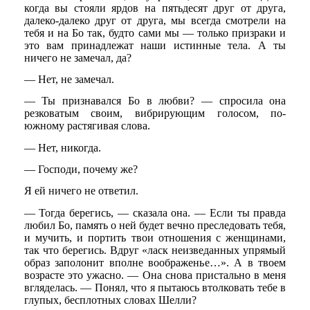
когда вы стояли ярдов на пятьдесят друг от друга,
далеко-далеко друг от друга, мы всегда смотрели на
тебя и на Бо так, будто сами мы — только призраки и
это вам принадлежат наши истинные тела. А ты
ничего не замечал, да?
— Нет, не замечал.
— Ты признавался Бо в любви? — спросила она
резковатым своим, вибрирующим голосом, по-
южному растягивая слова.
— Нет, никогда.
— Господи, почему же?
Я ей ничего не ответил.
— Тогда берегись, — сказала она. — Если ты правда
любил Бо, память о ней будет вечно преследовать тебя,
и мучить, и портить твои отношения с женщинами,
так что берегись. Вдруг «ласк неизведанных упрямый
образ заполонит вполне воображенье…». А в твоем
возрасте это ужасно. — Она снова пристально в меня
вгляделась. — Понял, что я пытаюсь втолковать тебе в
глупых, бесплотных словах Шелли?