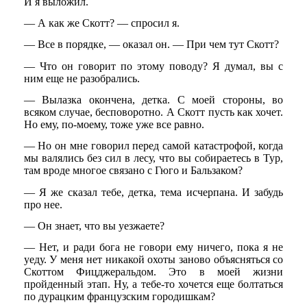
И я выложил.
— А как же Скотт? — спросил я.
— Все в порядке, — оказал он. — При чем тут Скотт?
— Что он говорит по этому поводу? Я думал, вы с
ним еще не разобрались.
— Вылазка окончена, детка. С моей стороны, во
всяком случае, бесповоротно. А Скотт пусть как хочет.
Но ему, по-моему, тоже уже все равно.
— Но он мне говорил перед самой катастрофой, когда
мы валялись без сил в лесу, что вы собираетесь в Тур,
там вроде многое связано с Гюго и Бальзаком?
— Я же сказал тебе, детка, тема исчерпана. И забудь
про нее.
— Он знает, что вы уезжаете?
— Нет, и ради бога не говори ему ничего, пока я не
уеду. У меня нет никакой охоты заново объясняться со
Скоттом Фицджеральдом. Это в моей жизни
пройденный этап. Ну, а тебе-то хочется еще болтаться
по дурацким французским городишкам?