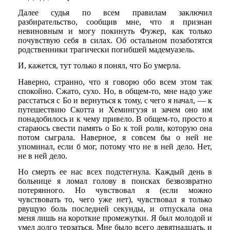
Далее судья по всем правилам заключил
разбирательство, сообщив мне, что я признан
невиновным и могу покинуть Фужер, как только
почувствую себя в силах. Об остальном позаботятся
родственники трагически погибшей мадемуазель.
И, кажется, тут только я понял, что Бо умерла.
Наверно, странно, что я говорю обо всем этом так
спокойно. Сжато, сухо. Но, в общем-то, мне надо уже
расстаться с Бо и вернуться к тому, с чего я начал, — к
путешествию Скотта и Хемингуэя и зачем оно им
понадобилось и к чему привело. В общем-то, просто я
стараюсь свести память о Бо к той роли, которую она
потом сыграла. Наверное, я совсем бы о ней не
упоминал, если б мог, потому что не в ней дело. Нет,
не в ней дело.
Но смерть ее нас всех подстегнула. Каждый день в
больнице я ломал голову в поисках безвозвратно
потерянного. Но чувствовал я (если можно
чувствовать то, чего уже нет), чувствовал я только
рвущую боль последней секунды, и отпускала она
меня лишь на короткие промежутки. Я был молодой и
умел долго терзаться. Мне было всего девятнадцать, и