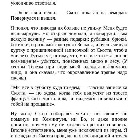
уклончиво ответил я.
— Бери свои вещи. — Скотт показал на чемодан.
Повернулся и вышел.
Я понял, что никогда их больше не увижу. Меня будто
вышвырнули. Но открыв чемодан, я обнаружил там
всякую всячину — разные подарки: рубашки, брюки,
ботинки, и розовый галстук от Зельды, и очень милую
куртку с пришпиленной записочкой от Скотта, чтоб я
«не лез в бутылку», потому что, мол, все это «законное
возмещение» убытков, понесенных мною в лесу. (У
сестры Терезы при виде моей одежды вытянулось
лицо, и она сказала, что окровавленное тряпье надо
сжечь.)
"Мы все в субботу куда-то едем, — гласила записочка
Скотта, — но ждем, когда тебя выпустят из твоего
французского чистилища, и надеемся повидаться с
тобой на прощание».
Ну ясно, Скотт собирался уехать, ни словом не
помянув ни Хемингуэя, ни Бо, и даже вполне
понятно, почему ему не хотелось про них говорить.
Вполне естественно, меня уже исключили из игры. Я
и не ждал от Скотта прощальных восклицаний и точек