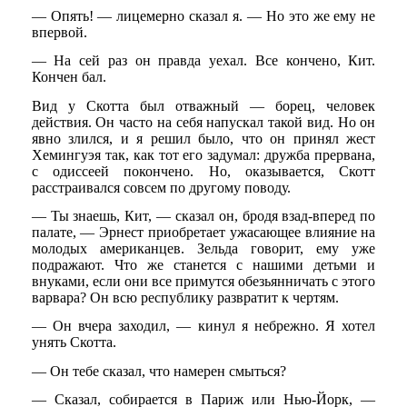
— Опять! — лицемерно сказал я. — Но это же ему не
впервой.
— На сей раз он правда уехал. Все кончено, Кит.
Кончен бал.
Вид у Скотта был отважный — борец, человек
действия. Он часто на себя напускал такой вид. Но он
явно злился, и я решил было, что он принял жест
Хемингуэя так, как тот его задумал: дружба прервана,
с одиссеей покончено. Но, оказывается, Скотт
расстраивался совсем по другому поводу.
— Ты знаешь, Кит, — сказал он, бродя взад-вперед по
палате, — Эрнест приобретает ужасающее влияние на
молодых американцев. Зельда говорит, ему уже
подражают. Что же станется с нашими детьми и
внуками, если они все примутся обезьянничать с этого
варвара? Он всю республику развратит к чертям.
— Он вчера заходил, — кинул я небрежно. Я хотел
унять Скотта.
— Он тебе сказал, что намерен смыться?
— Сказал, собирается в Париж или Нью-Йорк, —