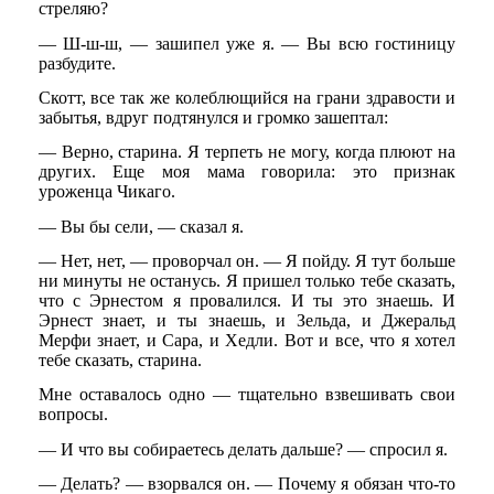
стреляю?
— Ш-ш-ш, — зашипел уже я. — Вы всю гостиницу
разбудите.
Скотт, все так же колеблющийся на грани здравости и
забытья, вдруг подтянулся и громко зашептал:
— Верно, старина. Я терпеть не могу, когда плюют на
других. Еще моя мама говорила: это признак
уроженца Чикаго.
— Вы бы сели, — сказал я.
— Нет, нет, — проворчал он. — Я пойду. Я тут больше
ни минуты не останусь. Я пришел только тебе сказать,
что с Эрнестом я провалился. И ты это знаешь. И
Эрнест знает, и ты знаешь, и Зельда, и Джеральд
Мерфи знает, и Сара, и Хедли. Вот и все, что я хотел
тебе сказать, старина.
Мне оставалось одно — тщательно взвешивать свои
вопросы.
— И что вы собираетесь делать дальше? — спросил я.
— Делать? — взорвался он. — Почему я обязан что-то